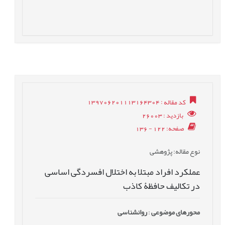
کد مقاله
: 139706201113164304
بازدید
: 26003
صفحه
: 122 - 136
نوع مقاله
: پژوهشی
عملکرد افراد مبتلا به اختلال افسردگی اساسی
در تکالیف حافظۀ کاذب
محورهای موضوعی
:
روانشناسی