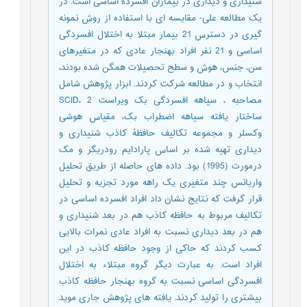
شنیداری و دیداری در بیماران افسرده اساسی است. در
یک مطالعه علی- مقایسه ای با استفاده از روش نمونه
گیری در دسترس 21 بیمار مبتلا به اختلال افسردگی
اساسی و 21 نفر افراد بهنجار عادی که در متغیرهای
سن، جنس، هوش و سطح تحصیلات همگن شده بودند،
انتخاب و در مطالعه شرکت کردند. ابزار پژوهش شامل
مصاحبه ، سیاهه افسردگی بک ویراست 2 ،SCID
ساختار یافته سیاهه اضطراب بک، مقیاس هوشی
وکسلر و مجموعه تکالیف حافظۀ کاذب شنیداری و
دیداری تهیه شده بر اساس پارادایم رودریگر و مک
درمورت (1995) بود. داده های حاصله از طریق تحلیل
واریانس چند متغیری یک راهه مورد تجزیه و تحلیل
قرار گرفت که نتایج نشان داد افراد افسرده اساسی در
تکالیف مربوط به حافظه کاذب هم در بعد شنیداری و
هم در بعد دیداری نسبت به افراد عادی نمرات بالایی
کسب کردند که حاکی از وجود حافظه کاذب در این
افراد است. به عبارت دیگر گروه مبتلاء به اختلال
افسردگی اساسی نسبت به گروه بهنجار حافظه کاذب
بیشتری را تولید کردند. یافته های پژوهش جاری موید