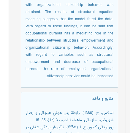
with organizational citizenship behavior was
obtained. The results of structural equation
modeling suggests that the model fitted the data.
With regard to these findings, it can be said that
occupational burnout has a mediating role in the
relationship between structural empowerment and
organizational citizenship behavior. Accordingly,
with regard to variables such as structural
empowerment and decrease of occupational
burnout, the rate of employees’ organizational
citizenship behavior could be increased.
منابع و مأخذ
:
اسلامی، ح. (1386). رابطة بین هوش هیجانی و رفتار
شهروندی سازمانی. ماهنامة تدبیر، 3 (17)، 35- 15.
پوریزدانی کجور, ع. ا. (۱۳۹۵). تأثیر فرسودگی شغلی بر