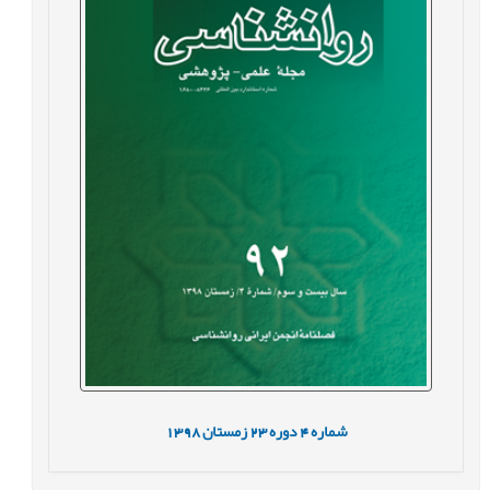
شماره
4
دوره
23
زمستان
1398