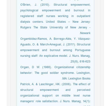
O'Brien, J. (2010). Structural empowerment,
psychological empowerment and burnout in
registered staff nurses working in outpatient
dialysis centers. United States -- New Jersey:
Rutgers The State University of New Jersey -
Newark.
Orgambídez-Ramos, A. Borrego-Alés, Y. Vázquez-
Aguado, O. & March-Amegual, J. (2017). Structural
empowerment and burnout among Portuguese
nursing staff: An explicative model. J. Nurs. Manag,
25(8), 616-623.
Organ, D W. (1988). Organizational citizenship
behavior: The good soldier syndrome. Lexington,
MA: Lexington Books.
Patrick, A. & Laschinger, HK. (2006). The effect of
structural empowerment and perceived
organizational support on middle level nurse
managers’ role satisfaction. J. Nurs. Manag, 14(1):