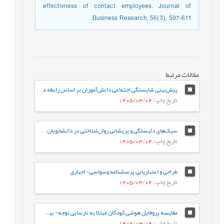
effectivness of contact employees. Journal of
Business Research, 56(3), 597-611.
مقالات مرتبط
پیش‌بینی شایستگی اجتماعی دانش‌آموزان بر اساس رابطه معلم-دانش‌آموز و احساس تعلق به مدرسه: نقش واسطه‌ای تنظیم رفتاری هیجان
تاریخ چاپ
: 1405/03/04
سبک‌های دلبستگی و پریشانی روان‌شناختی در دانشجویان: نقش واسطه‌ای تنظیم هیجان بین فردی
تاریخ چاپ
: 1405/03/04
طراحی و اعتباریابی پرسشنامه وسواسی- اجباری
تاریخ چاپ
: 1405/03/04
مقایسه پروفایل هوشی کودکان مبتلا به نارسایی توجه- بیش‌فعالی با کودکان عادی براساس شاخص‌های جانبی و مکمل آزمون WISC-V
تاریخ چاپ
: 1405/03/04