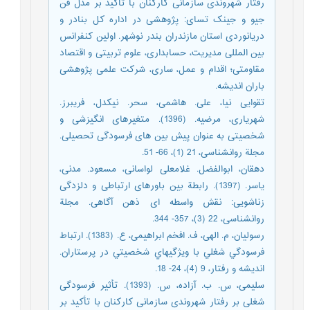
رفتار شهروندی سازمانی کارکنان با تأکید بر مدل فن
جیو و جینک تسای: پژوهشی در اداره کل بنادر و
دریانوردی استان مازندران بندر نوشهر. اولین کنفرانس
بین المللی مدیریت، حسابداری، علوم تربیتی و اقتصاد
مقاومتی؛ اقدام و عمل، ساری، شرکت علمی پژوهشی
باران اندیشه.
تقوایی نیا، علی. هاشمی، سحر. نیکدل، فریبرز.
شهریاری، مرضیه. (1396). متغیرهای انگیزشی و
شخصیتی به عنوان پیش بین های فرسودگی تحصیلی.
مجلة روانشناسی، 21 (1)، 66- 51.
دهقان، ابوالفضل. غلامعلی لواسانی، مسعود. مدنی،
یاسر. (1397). رابطة بین باورهای ارتباطی و دلزدگی
زناشویی: نقش واسطه ای ذهن آگاهی. مجلة
روانشناسی، 22 (3)، 357- 344.
رسولیان، م. الهی، ف. افخم ابراهیمی، ع. (1383). ارتباط
فرسودگي شغلي با ويژگيهاي شخصيتي در پرستاران.
اندیشه و رفتار، 9 (4)، 24- 18.
سلیمی، س. ب. آزاده، س. (1393). تأثیر فرسودگی
شغلی بر رفتار شهروندی سازمانی کارکنان با تأکید بر