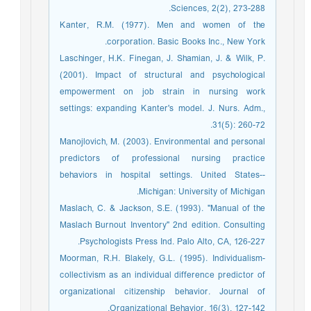
Sciences, 2(2), 273-288.
Kanter, R.M. (1977). Men and women of the
corporation. Basic Books Inc., New York.
Laschinger, H.K. Finegan, J. Shamian, J. & Wilk, P.
(2001). Impact of structural and psychological
empowerment on job strain in nursing work
settings: expanding Kanter's model. J. Nurs. Adm.,
31(5): 260-72.
Manojlovich, M. (2003). Environmental and personal
predictors of professional nursing practice
behaviors in hospital settings. United States--
Michigan: University of Michigan.
Maslach, C. & Jackson, S.E. (1993). "Manual of the
Maslach Burnout Inventory" 2nd edition. Consulting
Psychologists Press Ind. Palo Alto, CA, 126-227.
Moorman, R.H. Blakely, G.L. (1995). Individualism-
collectivism as an individual difference predictor of
organizational citizenship behavior. Journal of
Organizational Behavior, 16(3), 127-142.