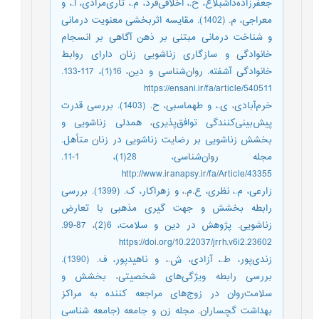
جعفرزاده‌‌داشبلاغ، ح.، اخلاقی‌‌فرد، م.، تاری‌‌مرادی، آ.، و
معراجی، م. (1402). مقایسه اثربخشی معنویت درمانی
و شناخت درمانی مبتنی بر ذهن آگاهی بر انسجام
خانوادگی و سازگاری ‌‌زناشویی زنان دارای روابط
خانوادگی ‌‌آشفته. روان‌شناسی و دین، 16(1)، 117-133.
https://ensani.ir/fa/article/540511
خرم‌‌آبادی، ی.، و طهماسبی، ح. (1403). بررسی قدرت
پیش‌‌بینی‌‌کنندگی توافق‌پذیری، همدلی زناشویی و
بخشش زناشویی بر رضایت زناشویی در زنان متأهل.
مجله روان‌شناسی، 28(1)، 1-11.
http://www.iranapsy.ir/fa/Article/43355
زارعی، م.، نظری، ع.م.، و زهراکار، ک. (1399). بررسی
رابطه بخشش و جهت گیری مذهبی با تعارض
زناشویی. پژوهش در دین و سلامت، 6(2)، 87-99.
https://doi.org/10.22037/jrrh.v6i2.23602
زندی‌‌پور، ط.، آزادی، ش.، و ناهیدپور، ف. (1390).
بررسی رابطه ویژگی‌‌های شخصیتی، بخشش و
سلامت‌‌روان در زوج‌‌های مراجعه کننده به مراکز
بهداشت گچساران. مجله زن و جامعه (جامعه شناسی