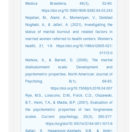
Medica Brasileira, 46(3), 52-60.
https://doi.org/10.1590/1806-9282.64.03.243
Nejatian, M., Alami, A., Momeniyan, V., Delshad
Noghabi, A., & Jafari, A. (2021). Investigating the
status of marital burnout and related factors in
married women referred to health centers. Women’s
health, 21, 1-9. https://doi.org/10.1186/s12905-021-
01172-0
Niehuis, S., & Bartell, D. (2006). The marital
disillusionment scale: Development and
psychometric properties. North American Journal of
Psycholog, 8(1), 69-83.
https://doi.org/10.7508/jrh.2016.04.007
Rye, M.S., Loiacono, D.M., Folck, C.D., Olszewski,
B.T., Heim, T.A., & Madia, B.P. (2001). Evaluation of
the psychometric properties of two forgiveness
scales. Current psychology, 20(3), 260-277.
https://org/doi/10.1007/s12144-001-1011-6
Safari, S., Hasanpoor-Azghady, S.B., & Amiri-