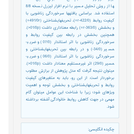
ها از روش تحليل مسير با نرم افزار لیزرل نسخه 8/8
استفاده شد. براساس یافته­ها سرخوردگی زناشویی با
کیفیت روابط (422/0-r=)، تحریف­های­شناختی (491/0r=)
و بخشش (363/0-r=) رابطه معناداری داشت (01/0p<).
همچنین بخشش در رابطه بین کیفیت روابط و
سرخوردگی زناشویی با اثر استاندار (07/0) و ضریب­
مسیر (34/0-) و در رابطه بین تحریف­های­شناختی و
سرخوردگی زناشویی با اثر استاندار (06/0) و ضریب­
مسیر (29/0) اثر غیرمستقیم معنادار داشت (01/0p<).
می­توان نتیجه گرفت که مدل پژوهش از برازش مطلوب
برخوردار است. از این رو، باید به متغیرهای کیفیت
روابط و تحریف­های­شناختی و بخشش توجه و اهمیت
ویژه­ای شود؛ زیرا با شناخت این عوامل می­توان گام
مهمی در جهت کاهش روابط خانوادگی آشفته برداشته
شود.
چکیده انگلیسی
: