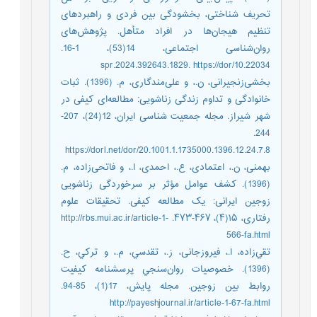
تحریف شناختی، بخشودگی بین فردی و راهبردهای
تنظیم هیجان‌‌ها در افراد متأهل. پژوهش‌‌های
روان‌شناسی اجتماعی، 14(53)، 1-16.
10.22034/spr.2024.392643.1829. https://dor
بخشی‌‌زنجیرانی، ن.، و علی‌‌مندگاری، م. (1396). ثبات
خانوادگی و تداوم زندگی زناشویی: مطالعه‌ای کیفی در
شهر شیراز. مجله جمعیت شناسی ایران، 12(24)، 207-
244.
https://dorl.net/dor/20.1001.1.1735000.1396.12.24.7.8
بهمنی، ن.، اعتمادی، ع.، احمدی، ا.، و فاتحی‌‌زاده، م.
(1396). کشف عوامل مؤثر بر سرخوردگی زناشویی
زوجین ایرانی: یک مطالعه کیفی. تحقیقات علوم
رفتاری، ۱۵(۴)، ۴۶۷-۴۷۳. http://rbs.mui.ac.ir/article-1-
566-fa.html
تقي‌‌زاده، ا.، فیروزجانی، ز.، تقدسي، م.، و تركي، ح.
(1396). خصوصيات روان‌‌سنجي پرسشنامه کيفيت
روابط بين زوجين. مجله پايش، 17(1)، 85-94.
http://payeshjournal.ir/article-1-67-fa.html