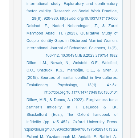
international study: Exploratory and confirmatory
factor validity. Research on Social Work Practice,
28(8), 920-930. https://doi.org/10.1037/t77170-000
Delshad, F., Naderi Nobandegani, Z., & Zarei
Mahmood Abadi, H. (2023). Qualitative Study of
Couple Identity Gaps in Disturbed Married Women.
International Journal of Behavioral Sciences, 17(2),
106-112. 10.30491/IJBS.2023.376754.1882
Dillon, L.M., Nowak, N., Weisfeld, G.E., Weisfeld,
C.C., Shattuck, K.S., Imamoğlu, O.E., & Shen, J.
(2015). Sources of marital conflict in five cultures.
Evolutionary Psychology, 13(1), 47-57.
http://doi.org/10.1177/147470491501300101
Dillow, M.R., & Denes, A. (2022). Forgiveness for a
partner’s infidelity. In T. DeLecce & T.K.
Shackelford (Eds.), The Oxford handbook of
infidelity (pp. 415–452). Oxford University Press.
https://doi.org/10.1093/oxfordhb/9780197502891.013.22
Eslami, M., Yazdanpanah, M., Andalib, P., Rahimi, A.,