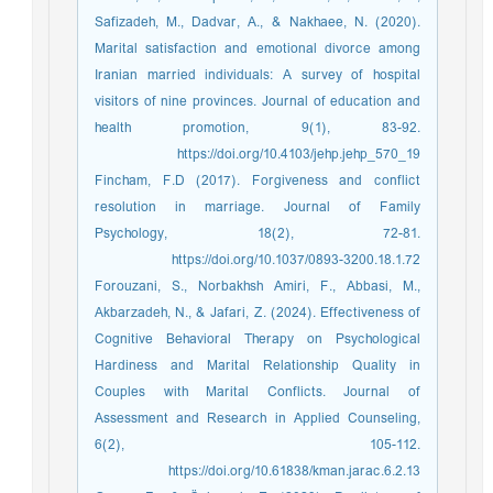
Safizadeh, M., Dadvar, A., & Nakhaee, N. (2020).
Marital satisfaction and emotional divorce among
Iranian married individuals: A survey of hospital
visitors of nine provinces. Journal of education and
health promotion, 9(1), 83-92.
https://doi.org/10.4103/jehp.jehp_570_19
Fincham, F.D (2017). Forgiveness and conflict
resolution in marriage. Journal of Family
Psychology, 18(2), 72-81.
https://doi.org/10.1037/0893-3200.18.1.72
Forouzani, S., Norbakhsh Amiri, F., Abbasi, M.,
Akbarzadeh, N., & Jafari, Z. (2024). Effectiveness of
Cognitive Behavioral Therapy on Psychological
Hardiness and Marital Relationship Quality in
Couples with Marital Conflicts. Journal of
Assessment and Research in Applied Counseling,
6(2), 105-112.
https://doi.org/10.61838/kman.jarac.6.2.13