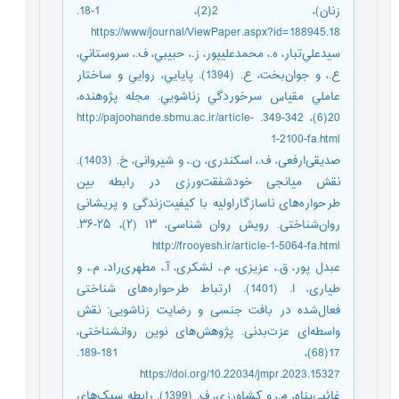
زنان)، 2(2)، 1-18.
https://www/journal/ViewPaper.aspx?id=188945.18
سيدعلي‌‌تبار، ه.، محمدعليپور، ز.، حبيبي، ف.، سروستاني،
ع.، و جوان‌‌بخت، ع. (1394). پايايي، روايي و ساختار
عاملي مقياس سرخوردگي زناشويي. مجله پژوهنده،
20(6)، 342-349. http://pajoohande.sbmu.ac.ir/article-
1-2100-fa.html
صدیقی‌‌ارفعی، ف.، اسکندری، ن.، و شیروانی، خ. (1403).
نقش میانجی خودشفقت‌ورزی در رابطه بین
طرحواره‌های ناسازگاراولیه با کیفیت‌‌زندگی و پریشانی
روان‌شناختی. رویش روان شناسی، ۱۳ (۲)، ۲۵-۳۶.
http://frooyesh.ir/article-1-5064-fa.html
عبدل پور، ق.، عزیزی، م.، لشکری، آ.، مطهری‌‌راد، م.، و
طیاری، ا. (1401). ارتباط طرحواره‌‌های شناختی
فعال‌شده در بافت جنسی و رضایت زناشویی: نقش
واسطه‌‌ای عزت‌‌بدنی. پژوهش‌‌های نوین روانشناختی،
17(68)، 181-189.
https://doi.org/10.22034/jmpr.2023.15327
غائبی‌‌پناه، م.، و کشاورزی، ف. (1399). رابطه سبک‌‌های