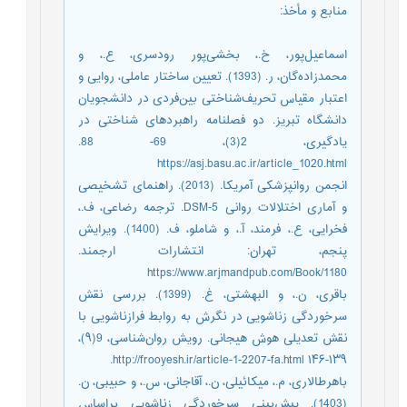
منابع و مأخذ
:
اسماعیل‌‌پور، خ.، بخشی‌‌پور رودسری، ع.، و
محمدزاده‌‌گان، ر. (1393). تعیین ساختار عاملی، روایی و
اعتبار مقیاس تحریف‌‌شناختی بین‌‌فردی در دانشجویان
دانشگاه تبریز. دو فصلنامه راهبردهای شناختی در
یادگیری، 2(3)، 69- 88.
https://asj.basu.ac.ir/article_1020.html
انجمن روانپزشکی آمریکا. (2013). راهنمای تشخیصی
و آماری اختلالات روانی DSM-5. ترجمه رضاعی، ف.،
فخرایی، ع.، فرمند، آ.، و شاملو، ف. (1400). ویرایش
پنجم، تهران: انتشارات ارجمند.
https://www.arjmandpub.com/Book/1180
باقری، ن.، و البهشتی، غ. (1399). بررسی نقش
سرخوردگی زناشویی در نگرش به روابط فرازناشویی با
نقش تعدیلی هوش هیجانی. رویش روان‌شناسی، 9(۹)،
۱۳۹-۱۴۶ http://frooyesh.ir/article-1-2207-fa.html.
باهرطالاری، م.، میکائیلی، ن.، آقاجانی، س.، و حبیبی، ن.
(1403). پیش‌بینی سرخوردگی زناشویی براساس