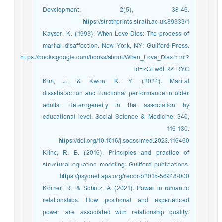
Development, 2(5), 38-46.
https://strathprints.strath.ac.uk/89333/1
Kayser, K. (1993). When Love Dies: The process of
marital disaffection. New York, NY: Guilford Press.
https://books.google.com/books/about/When_Love_Dies.html?
id=zGLw6LRZtRYC
Kim, J., & Kwon, K. Y. (2024). Marital
dissatisfaction and functional performance in older
adults: Heterogeneity in the association by
educational level. Social Science & Medicine, 340,
116-130.
https://doi.org/10.1016/j.socscimed.2023.116460
Kline, R. B. (2016). Principles and practice of
structural equation modeling. Guilford publications.
https://psycnet.apa.org/record/2015-56948-000
Körner, R., & Schütz, A. (2021). Power in romantic
relationships: How positional and experienced
power are associated with relationship quality.