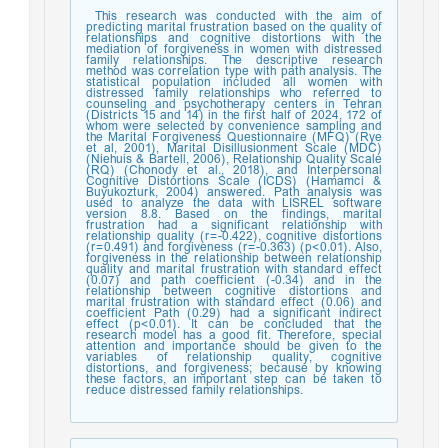
This research was conducted with the aim of
predicting marital frustration based on the quality of
relationships and cognitive distortions with the
mediation of forgiveness in women with distressed
family relationships. The descriptive research
method was correlation type with path analysis. The
statistical population included all women with
distressed family relationships who referred to
counseling and psychotherapy centers in Tehran
(Districts 15 and 14) in the first half of 2024, 172 of
whom were selected by convenience sampling and
the Marital Forgiveness Questionnaire (MFQ) (Rye
et al, 2001), Marital Disillusionment Scale (MDC)
(Niehuis & Bartell, 2006), Relationship Quality Scale
(RQ) (Chonody et al., 2018), and Interpersonal
Cognitive Distortions Scale (ICDS) (Hamamci &
Buyukozturk, 2004) answered. Path analysis was
used to analyze the data with LISREL software
version 8.8. Based on the findings, marital
frustration had a significant relationship with
relationship quality (r=-0.422), cognitive distortions
(r=0.491) and forgiveness (r=-0.363) (p<0.01). Also,
forgiveness in the relationship between relationship
quality and marital frustration with standard effect
(0.07) and path coefficient (-0.34) and in the
relationship between cognitive distortions and
marital frustration with standard effect (0.06) and
coefficient Path (0.29) had a significant indirect
effect (p<0.01). It can be concluded that the
research model has a good fit. Therefore, special
attention and importance should be given to the
variables of relationship quality, cognitive
distortions, and forgiveness; because by knowing
these factors, an important step can be taken to
reduce distressed family relationships.