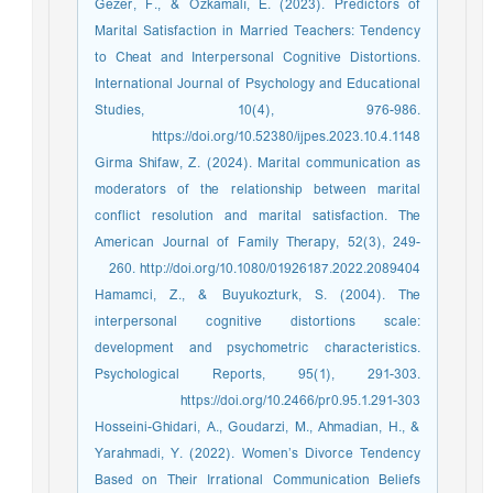
Gezer, F., & Özkamalı, E. (2023). Predictors of
Marital Satisfaction in Married Teachers: Tendency
to Cheat and Interpersonal Cognitive Distortions.
International Journal of Psychology and Educational
Studies, 10(4), 976-986.
https://doi.org/10.52380/ijpes.2023.10.4.1148
Girma Shifaw, Z. (2024). Marital communication as
moderators of the relationship between marital
conflict resolution and marital satisfaction. The
American Journal of Family Therapy, 52(3), 249-
260. http://doi.org/10.1080/01926187.2022.2089404
Hamamci, Z., & Buyukozturk, S. (2004). The
interpersonal cognitive distortions scale:
development and psychometric characteristics.
Psychological Reports, 95(1), 291-303.
https://doi.org/10.2466/pr0.95.1.291-303
Hosseini-Ghidari, A., Goudarzi, M., Ahmadian, H., &
Yarahmadi, Y. (2022). Women’s Divorce Tendency
Based on Their Irrational Communication Beliefs