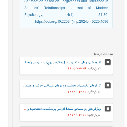
Satisfaction based on Forgiveness and Tolerance in
Spouses' Relationships. Journal of Modern
Psychology, 4(1), 24-30.
https://doi.org/10.22034/jmp.2024.445225.1096
مقالات مرتبط
اثربخشی درمان مبتنی بر مدل باکوم و زوج‌درمانی هیجان‌مدار بر بخشودگی، شرم درونی‌شده و حل مسئله در قربانیان خیانت زناشویی
تاریخ چاپ
: 1405/03/04
کارآزمایی بالینی اثربخشی زوج‌درمانی شناختی- رفتاری مبتنی‌بر هیجان در کاهش فرسودگی و بهبود صمیمیت زناشویی زوجین متعارض
تاریخ چاپ
: 1404/12/01
ویژگی‌های روانسنجی نسخۀ فارسی پرسشنامه انعطاف‌پذیری روان‌شناختی والدین (6-PAQ)
تاریخ چاپ
: 1404/12/01