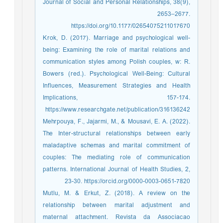
Journal of Social and Personal Relationships, 38(9),
2653–2677.
https://doi.org/10.1177/02654075211017670
Krok, D. (2017). Marriage and psychological well-
being: Examining the role of marital relations and
communication styles among Polish couples, w: R.
Bowers (red.). Psychological Well-Being: Cultural
Influences, Measurement Strategies and Health
Implications, 157-174.
https://www.researchgate.net/publication/316136242
Mehrpouya, F., Jajarmi, M., & Mousavi, E. A. (2022).
The Inter-structural relationships between early
maladaptive schemas and marital commitment of
couples: The mediating role of communication
patterns. International Journal of Health Studies, 2,
23-30. https://orcid.org/0000-0003-0651-7820
Mutlu, M. & Erkut, Z. (2018). A review on the
relationship between marital adjustment and
maternal attachment. Revista da Associacao