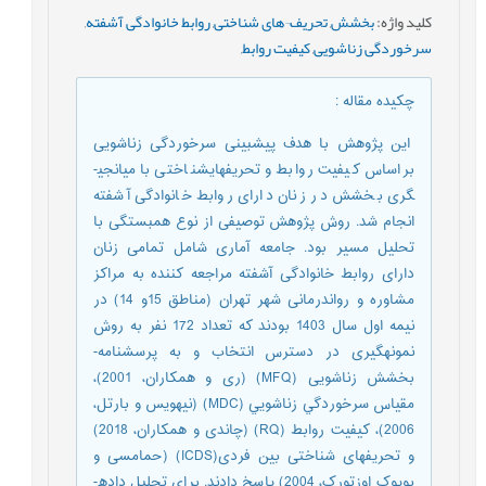
کلید واژه
:
بخشش
,
تحریف¬های شناختی
,
روابط خانوادگی آشفته
,
سرخوردگی زناشویی
,
کیفیت روابط
,
چکیده مقاله
:
این پژوهش با هدف پیش­بینی سرخوردگی زناشویی
براساس کیفیت روابط و تحریف­های­شناختی با میانجی­
گری بخشش در زنان دارای روابط خانوادگی آشفته
انجام شد. روش پژوهش توصیفی از نوع همبستگی با
تحلیل مسیر بود. جامعه آماری شامل تمامی زنان
دارای روابط خانوادگی آشفته مراجعه کننده به مراکز
مشاوره و رواندرمانی­ شهر تهران (مناطق 15و 14) در
نیمه اول سال 1403 بودند که تعداد 172 نفر به روش
نمونه­گیری در دسترس انتخاب و به پرسشنامه­
بخشش زناشویی (MFQ) (ری و همکاران، 2001)،
مقياس سرخوردگي زناشويي (MDC) (نیهویس و بارتل،
2006)، کیفیت روابط (RQ) (چاندی و همکاران، 2018)
و تحریف­های شناختی بین فردی(ICDS) (حمام­سی و
بویوک اوزتورک، 2004) پاسخ دادند. براي تحليل داده­