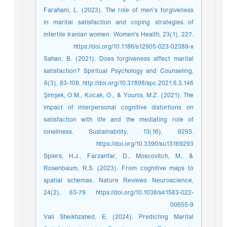
Farahani, L. (2023). The role of men’s forgiveness
in marital satisfaction and coping strategies of
infertile Iranian women. Women's Health, 23(1), 227.
https://doi.org/10.1186/s12905-023-02389-x
Sahan, B. (2021). Does forgiveness affect marital
satisfaction? Spiritual Psychology and Counseling,
6(3), 83-108. http://doi.org/10.37898/spc.2021.6.3.146
Şimşek, O.M., Kocak, O., & Younis, M.Z. (2021). The
impact of interpersonal cognitive distortions on
satisfaction with life and the mediating role of
loneliness. Sustainability, 13(16), 9293.
https://doi.org/10.3390/su13169293
Spiers, H.J., Farzanfar, D., Moscovitch, M., &
Rosenbaum, R.S. (2023). From cognitive maps to
spatial schemas. Nature Reviews Neuroscience,
24(2), 63-79. https://doi.org/10.1038/s41583-022-
00655-9
Vali Sheikhzahed, E. (2024). Predicting Marital