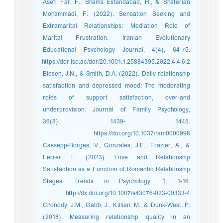
Asefi Far, F., Shams Esfandabad, H., & Shaterian
Mohammadi, F. (2022). Sensation Seeking and
Extramarital Relationships: Mediation Role of
Marital Frustration. Iranian Evolutionary
Educational Psychology Journal, 4(4), 64-75.
https://dor.isc.ac/dor/20.1001.1.25884395.2022.4.4.6.2
Biesen, J.N., & Smith, D.A. (2022). Daily relationship
satisfaction and depressed mood: The moderating
roles of support satisfaction, over-and
underprovision. Journal of Family Psychology,
36(8), 1439- 1445.
https://doi.org/10.1037/fam0000998
Cassepp-Borges, V., Gonzales, J.E., Frazier, A., &
Ferrer, E. (2023). Love and Relationship
Satisfaction as a Function of Romantic Relationship
Stages. Trends in Psychology, 1, 1-16.
http://dx.doi.org/10.1007/s43076-023-00333-4
Chonody, J.M., Gabb, J., Killian, M., & Dunk-West, P.
(2018). Measuring relationship quality in an