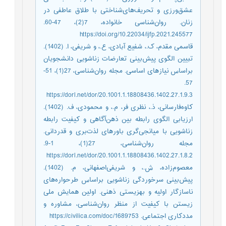
عشق‌‌ورزی و تحریف‌‌های‌‌شناختی با طلاق عاطفی در
زنان. روان‌شناسی خانواده، 7(2)، 47-60.
https://doi.org/10.22034/ijfp.2021.245577
قاسمی مقدم، ک.، شفیع آبادی، ع.، و شریفی، ا. (1402).
تبیین الگوی پیش‌‌بینی تعارضات زناشویی دانشجویان
براساس نیازهای اساسی. مجله روان‌شناسی، 27(1)، 51-
57.
https://dorl.net/dor/20.1001.1.18808436.1402.27.1.9.3
کاوه‌‌فارسانی، ذ.، نظری فر، م.، و محمودی، ف. (1402).
ارزیابی الگوی رابطه بین ذهن‌آگاهی و کیفیت رابطه
زناشویی با میانجی‌گری باورهای لذت‌بری و قدردانی.
مجله روان‌شناسی، 27(1)، 1-9.
https://dorl.net/dor/20.1001.1.18808436.1402.27.1.8.2
معصوم‌‌زاده، ش.، و شریفی‌‌اصفهانی، م. (1402).
پیش‌‌بینی سرخوردگی زناشویی براساس طرحواره‌‌های
ناسازگار اولیه و بهزیستی ذهنی. اولین همایش ملی
زیستن با کیفیت از منظر روان‌شناسی، مشاوره و
مددکاری اجتماعی. https://civilica.com/doc/1689753