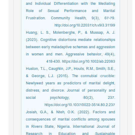
and Individual Differentiation with the Mediating
Role of Sexual Performance and Marital
Frustration. Community Health, 9(3), 67-79.
http://doi.org/10.22037/ch.v9i3.31199
Huang, L. S., Molenberghs, P., & Mussap, A. J.
(2023). Cognitive distortions mediate relationships
between early maladaptive schemas and aggression
in women and men. Aggressive behavior, 49(4),
418-430. https://doi.org/10.1002/ab.22083
Huston, T.L., Caughlin, J.P., Houts, R.M., Smith, S.E.,
& George, L.J. (2015). The connubial crucible:
Newlywed years as predictors of marital delight,
distress, and divorce. Journal of personality and
social psychology, 80(2), 237.
https://doi.org/10.1037/0022-3514.80.2.237
Josiah, G.A., & Nteh, O.K. (2022). Factors and
consequences of marital conflicts among spouses
in Rivers State, Nigeria. International Journal of
Research in Education and Sustainable