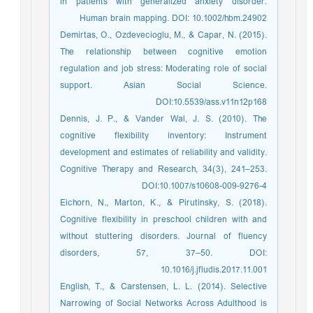
in patients with generalized anxiety disorder.
Human brain mapping. DOI: 10.1002/hbm.24902
Demirtas, O., Ozdevecioglu, M., & Capar, N. (2015).
The relationship between cognitive emotion
regulation and job stress: Moderating role of social
support. Asian Social Science.
DOI:10.5539/ass.v11n12p168
Dennis, J. P., & Vander Wal, J. S. (2010). The
cognitive flexibility inventory: Instrument
development and estimates of reliability and validity.
Cognitive Therapy and Research, 34(3), 241–253.
DOI:10.1007/s10608-009-9276-4
Eichorn, N., Marton, K., & Pirutinsky, S. (2018).
Cognitive flexibility in preschool children with and
without stuttering disorders. Journal of fluency
disorders, 57, 37–50. DOI:
10.1016/j.jfludis.2017.11.001
English, T., & Carstensen, L. L. (2014). Selective
Narrowing of Social Networks Across Adulthood is