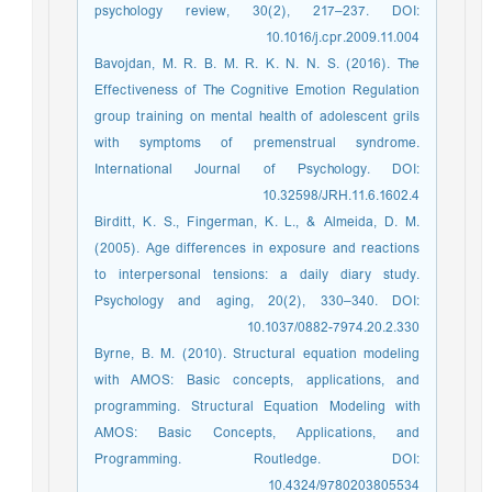
psychology review, 30(2), 217–237. DOI:
10.1016/j.cpr.2009.11.004
Bavojdan, M. R. B. M. R. K. N. N. S. (2016). The
Effectiveness of The Cognitive Emotion Regulation
group training on mental health of adolescent grils
with symptoms of premenstrual syndrome.
International Journal of Psychology. DOI:
10.32598/JRH.11.6.1602.4
Birditt, K. S., Fingerman, K. L., & Almeida, D. M.
(2005). Age differences in exposure and reactions
to interpersonal tensions: a daily diary study.
Psychology and aging, 20(2), 330–340. DOI:
10.1037/0882-7974.20.2.330
Byrne, B. M. (2010). Structural equation modeling
with AMOS: Basic concepts, applications, and
programming. Structural Equation Modeling with
AMOS: Basic Concepts, Applications, and
Programming. Routledge. DOI:
10.4324/9780203805534