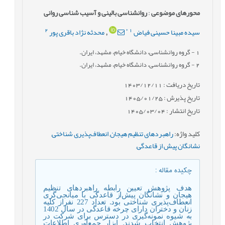
محورهای موضوعی
:
روانشناسی بالینی و آسیب شناسی روانی
2
*
1
سیده مبینا حسینی فیاض
محدثه نژاد باقری پور
,
1
- گروه روانشناسی، دانشگاه خیام، مشهد، ایران.
2
- گروه روانشناسی، دانشگاه خیام، مشهد، ایران.
تاریخ دریافت : 1403/12/11
تاریخ پذیرش : 1405/01/25
تاریخ انتشار : 1405/03/04
کلید واژه
:
راهبردهای تنظیم هیجان
,
انعطاف‌پذیری شناختی
,
نشانگان پیش از قاعدگی
,
چکیده مقاله
:
هدف پژوهش تعیین رابطه راهبردهای تنظیم
هیجان و نشانگان پیش‌از قاعدگی با میانجی‌گری
انعطاف‌پذیری شناختی بود. تعداد 227 نفراز کلیه
زنان و دختران دارای چرخه قاعدگی در سال 1402
به شیوه نمونه‌گیری در دسترس برای شرکت در
پژوهش انتخاب شدند. ابزار جمع‌آوری اطلاعات