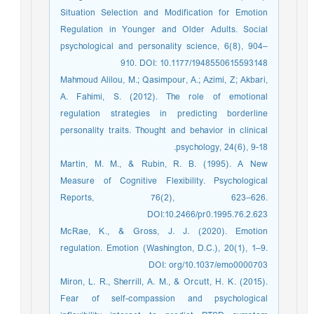
Situation Selection and Modification for Emotion
Regulation in Younger and Older Adults. Social
psychological and personality science, 6(8), 904–
910. DOI: 10.1177/1948550615593148
Mahmoud Alilou, M.; Qasimpour, A.; Azimi, Z; Akbari,
A. Fahimi, S. (2012). The role of emotional
regulation strategies in predicting borderline
personality traits. Thought and behavior in clinical
psychology, 24(6), 9-18.
Martin, M. M., & Rubin, R. B. (1995). A New
Measure of Cognitive Flexibility. Psychological
Reports, 76(2), 623–626.
DOI:10.2466/pr0.1995.76.2.623
McRae, K., & Gross, J. J. (2020). Emotion
regulation. Emotion (Washington, D.C.), 20(1), 1–9.
DOI: org/10.1037/emo0000703
Miron, L. R., Sherrill, A. M., & Orcutt, H. K. (2015).
Fear of self-compassion and psychological