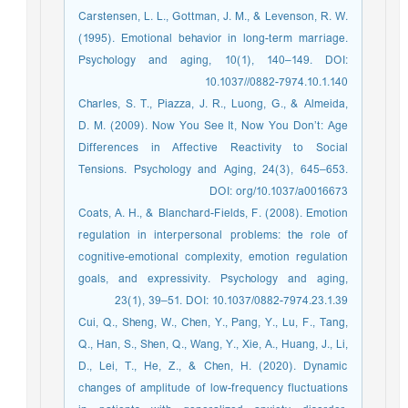
Carstensen, L. L., Gottman, J. M., & Levenson, R. W.
(1995). Emotional behavior in long-term marriage.
Psychology and aging, 10(1), 140–149. DOI:
10.1037//0882-7974.10.1.140
Charles, S. T., Piazza, J. R., Luong, G., & Almeida,
D. M. (2009). Now You See It, Now You Don’t: Age
Differences in Affective Reactivity to Social
Tensions. Psychology and Aging, 24(3), 645–653.
DOI: org/10.1037/a0016673
Coats, A. H., & Blanchard-Fields, F. (2008). Emotion
regulation in interpersonal problems: the role of
cognitive-emotional complexity, emotion regulation
goals, and expressivity. Psychology and aging,
23(1), 39–51. DOI: 10.1037/0882-7974.23.1.39
Cui, Q., Sheng, W., Chen, Y., Pang, Y., Lu, F., Tang,
Q., Han, S., Shen, Q., Wang, Y., Xie, A., Huang, J., Li,
D., Lei, T., He, Z., & Chen, H. (2020). Dynamic
changes of amplitude of low-frequency fluctuations