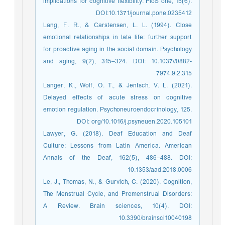
implications for cognitive flexibility. PloS one, 15(6).
DOI:10.1371/journal.pone.0235412
Lang, F. R., & Carstensen, L. L. (1994). Close
emotional relationships in late life: further support
for proactive aging in the social domain. Psychology
and aging, 9(2), 315–324. DOI: 10.1037//0882-
7974.9.2.315
Langer, K., Wolf, O. T., & Jentsch, V. L. (2021).
Delayed effects of acute stress on cognitive
emotion regulation. Psychoneuroendocrinology, 125.
DOI: org/10.1016/j.psyneuen.2020.105101
Lawyer, G. (2018). Deaf Education and Deaf
Culture: Lessons from Latin America. American
Annals of the Deaf, 162(5), 486–488. DOI:
10.1353/aad.2018.0006
Le, J., Thomas, N., & Gurvich, C. (2020). Cognition,
The Menstrual Cycle, and Premenstrual Disorders:
A Review. Brain sciences, 10(4). DOI:
10.3390/brainsci10040198