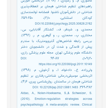
عاشوری، م.، و رشیدی، ا. (۱۳۹۸). اثربخشی آموزش
راهبردهای تنظیم شناختی هیجان بر انعطاف‌پذیری
شناختی در دانش‌آموزان ناشنوا. فصلنامه توانمندسازی
کودکان استثنایی، ۱۰(۲)، ۲۵۰-۲۵۹.
DOI:10.22084/j.psychogy.2025.30828.2782
محمدی، و.، شیدفر، ف.، کشتکار آقابابایی، س.،
مختاری، پ.، محمدی، ر.، و گوهری، م. ر. (۱۳۹۲).
بررسی رابطه شاخص‌های آنتروپومتریک با سندرم
پیش از قاعدگی و شدت آن در دانشجویان دختر
دانشگاه علوم پزشکی تهران. مجله علوم پزشکی رازی،
۲۰(۱۰۹)، ۸۷-۹۴. DOI:
https://doi.org/10.22038/ijogi.2017.10149
ولی‌زاده، ع.، دادخواه، ا.، و آزخوش، م. (۱۳۹۸).
اثربخشی موسیقی‌درمانی شناختی-رفتاری بر تنظیم
شناختی هیجان در سالمندان. روان‌شناسی پیری، ۶(۴)،
۳۸۲-۳۶۹. DOI: 10.22126/jap.2021.5881.1483
Aldao, A., Nolen-Hoeksema, S.,& Schweizer, S.
(2010). Emotion-regulation strategies across
psychopathology: A meta-analytic review. Clinical