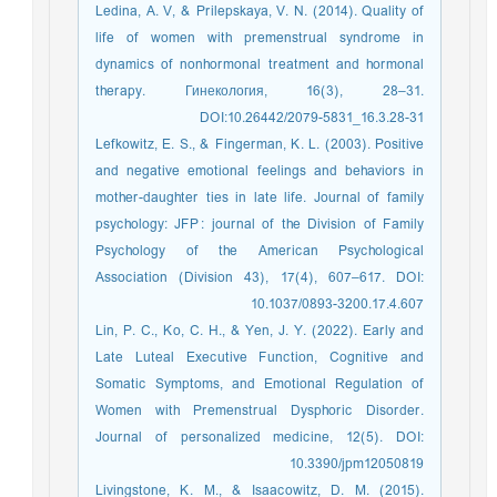
Ledina, A. V, & Prilepskaya, V. N. (2014). Quality of
life of women with premenstrual syndrome in
dynamics of nonhormonal treatment and hormonal
therapy. Гинекология, 16(3), 28–31.
DOI:10.26442/2079-5831_16.3.28-31
Lefkowitz, E. S., & Fingerman, K. L. (2003). Positive
and negative emotional feelings and behaviors in
mother-daughter ties in late life. Journal of family
psychology: JFP : journal of the Division of Family
Psychology of the American Psychological
Association (Division 43), 17(4), 607–617. DOI:
10.1037/0893-3200.17.4.607
Lin, P. C., Ko, C. H., & Yen, J. Y. (2022). Early and
Late Luteal Executive Function, Cognitive and
Somatic Symptoms, and Emotional Regulation of
Women with Premenstrual Dysphoric Disorder.
Journal of personalized medicine, 12(5). DOI:
10.3390/jpm12050819
Livingstone, K. M., & Isaacowitz, D. M. (2015).