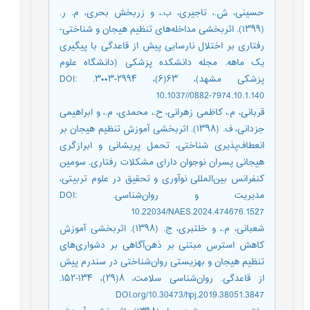
حسینی، ش.، تاجیری، ب.، و زربخش بحری، م. ر.
(۱۳۹۹). اثربخشی مداخله‌های تنظیم هیجان و شناختی-
رفتاری بر اختلال نارسایی پیش از قاعدگی با پیگیری
یک ماهه. مجله دانشکده پزشکی (دانشگاه علوم
پزشکی مشهد)، ۶۳(۶)، ۲۹۹۴-۳۰۰۳. DOI:
10.1037//0882-7974.10.1.140
قربانی، م.، کاظمی زهرانی، ح.، محمدی، م.، و ابراهیمی
جزدانی، ف. (۱۳۹۸). اثربخشی آموزش تنظیم هیجان بر
انعطاف‌پذیری شناختی، تحمل پریشانی و ابرازگری
هیجانی پسران نوجوان دارای مشکلات رفتاری. سومین
کنفرانس بین‌المللی نوآوری و تحقیق در علوم تربیتی،
مدیریت و روان‌شناسی. DOI:
10.22034/NAES.2024.474676.1527
شعبانی، م.، و خلتبری، ج. (۱۳۹۸). اثربخشی آموزش
کاهش استرس مبتنی بر ذهن‌آگاهی بر دشواری‌های
تنظیم هیجان و بهزیستی روان‌شناختی در سندرم پیش
از قاعدگی. روان‌شناسی سلامت، ۸(۲۹)، ۱۳۴-۱۵۲.
DOI.org/10.30473/hpj.2019.38051.3847