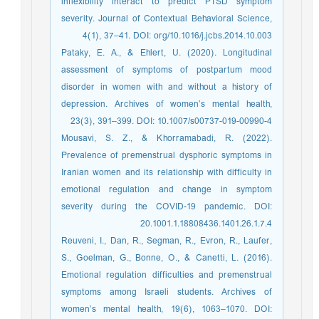
inflexibility interact to predict PTSD symptom
severity. Journal of Contextual Behavioral Science,
4(1), 37–41. DOI: org/10.1016/j.jcbs.2014.10.003
Pataky, E. A., & Ehlert, U. (2020). Longitudinal
assessment of symptoms of postpartum mood
disorder in women with and without a history of
depression. Archives of women’s mental health,
23(3), 391–399. DOI: 10.1007/s00737-019-00990-4
Mousavi, S. Z., & Khorramabadi, R. (2022).
Prevalence of premenstrual dysphoric symptoms in
Iranian women and its relationship with difficulty in
emotional regulation and change in symptom
severity during the COVID-19 pandemic. DOI:
20.1001.1.18808436.1401.26.1.7.4
Reuveni, I., Dan, R., Segman, R., Evron, R., Laufer,
S., Goelman, G., Bonne, O., & Canetti, L. (2016).
Emotional regulation difficulties and premenstrual
symptoms among Israeli students. Archives of
women’s mental health, 19(6), 1063–1070. DOI: