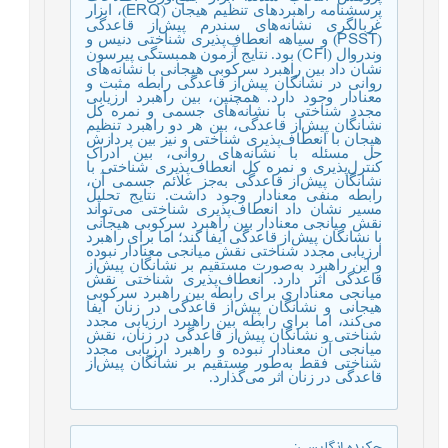
ERQ
پرسشنامه راهبردهای تنظیم هیجان (
)، ابزار
غربالگری نشانه‌‌های سندرم پیش‌از قاعدگی
PSST
(
) و سیاهه انعطاف‌پذیری شناختی دنیس و
CFI
وندروال (
) بود. نتایج آزمون همبستگی پیرسون
نشان داد بین راهبرد سرکوبی هیجانی با نشانه‌‌های
روانی در نشانگان پیش‌از قاعدگی رابطه مثبت و
معنادار وجود دارد. همچنین، بین راهبرد ارزیابی
مجدد شناختی با نشانه‌‌های جسمی و نمره کل
نشانگان پیش‌از قاعدگی، بین هر دو راهبرد تنظیم
هیجان با انعطاف‌پذیری شناختی و نیز بین پردازش
حل مسئله با نشانه‌‌های روانی، بین ادراک
کنترل‌پذیری و نمره کل انعطاف‌پذیری شناختی با
نشانگان پیش‌از قاعدگی به‌جز علائم جسمی آن،
رابطه منفی معنادار وجود داشت. نتایج تحلیل
مسیر نشان داد انعطاف‌پذیری شناختی می‌تواند
نقش میانجی معنادار بین راهبرد سرکوبی هیجانی
با نشانگان پیش‌از قاعدگی ایفا کند؛ اما برای راهبرد
ارزیابی مجدد شناختی نقش میانجی معنادار نبوده
و این راهبرد به‌صورت مستقیم بر نشانگان پیش‌از
قاعدگی اثر دارد. انعطاف‌پذیری شناختی نقش
میانجی معناداری برای رابطه‌ بین راهبرد سرکوبی
هیجانی و نشانگان پیش‌از قاعدگی در زنان ایفا
می‌کند، اما برای رابطه‌ بین راهبرد ارزیابی مجدد
شناختی و نشانگان پیش‌از قاعدگی در زنان، نقش
میانجی آن معنادار نبوده و راهبرد ارزیابی مجدد
شناختی فقط به‌طور مستقیم بر نشانگان پیش‌از
قاعدگی در زنان اثر می‌گذارد.
چکیده انگلیسی
: