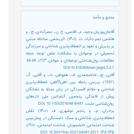
منابع و مأخذ
:
آقاجان‌پوریان وحید، م.، اقدسی، ع. ن.، مصرآبادی، ج.، و
هاشمی نصرت‌آباد، ت. (۱۴۰۱). اثربخشی مداخله مبتنی
بر پذیرش و تعهد بر انعطاف‌پذیری شناختی و سرزندگی
تحصیلی در نوجوانان با مشکلات نقص توجه. مجله
مطالعات روان‌شناختی نوجوانان و جوانان، ۳(۲)، 98-86.
DOI:10.61838/kman.jayps.3.2.7
آقایی، چ.، شاه‌محمدی، ف.، هم‌وطن، ت.، و آقایی، گ.
(1397). بررسی رابطه بین ذهن‌آگاهی، انعطاف‌پذیری
شناختی و علائم افسردگی در زنان مبتلا به نشانگان
پیش از قاعدگی. پنجمین کنفرانس ملی تازه‌های
روان‌شناسی مثبت. DOI: 10.1155/2016/9816481
برادران، م.، و رنجبر نوشهری، ف. (۱۴۰۰). نقش
انعطاف‌پذیری شناختی و سبک دلبستگی در پیش‌بینی
شناخت اجتماعی دانشجویان. شناخت اجتماعی، ۱۰(۱۹)،
۱۳۵-۱۴۸. DOI: 10.30473/sc.2021.54097.2571