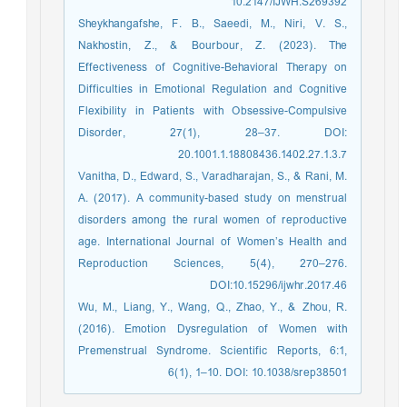
10.2147/IJWH.S269392
Sheykhangafshe, F. B., Saeedi, M., Niri, V. S.,
Nakhostin, Z., & Bourbour, Z. (2023). The
Effectiveness of Cognitive-Behavioral Therapy on
Difficulties in Emotional Regulation and Cognitive
Flexibility in Patients with Obsessive-Compulsive
Disorder, 27(1), 28–37. DOI:
20.1001.1.18808436.1402.27.1.3.7
Vanitha, D., Edward, S., Varadharajan, S., & Rani, M.
A. (2017). A community-based study on menstrual
disorders among the rural women of reproductive
age. International Journal of Women’s Health and
Reproduction Sciences, 5(4), 270–276.
DOI:10.15296/ijwhr.2017.46
Wu, M., Liang, Y., Wang, Q., Zhao, Y., & Zhou, R.
(2016). Emotion Dysregulation of Women with
Premenstrual Syndrome. Scientific Reports, 6:1,
6(1), 1–10. DOI: 10.1038/srep38501