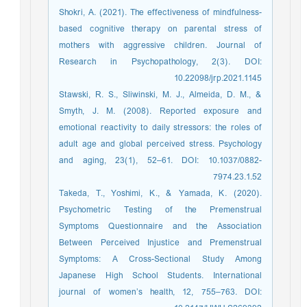
Shokri, A. (2021). The effectiveness of mindfulness-
based cognitive therapy on parental stress of
mothers with aggressive children. Journal of
Research in Psychopathology, 2(3). DOI:
10.22098/jrp.2021.1145
Stawski, R. S., Sliwinski, M. J., Almeida, D. M., &
Smyth, J. M. (2008). Reported exposure and
emotional reactivity to daily stressors: the roles of
adult age and global perceived stress. Psychology
and aging, 23(1), 52–61. DOI: 10.1037/0882-
7974.23.1.52
Takeda, T., Yoshimi, K., & Yamada, K. (2020).
Psychometric Testing of the Premenstrual
Symptoms Questionnaire and the Association
Between Perceived Injustice and Premenstrual
Symptoms: A Cross-Sectional Study Among
Japanese High School Students. International
journal of women’s health, 12, 755–763. DOI: