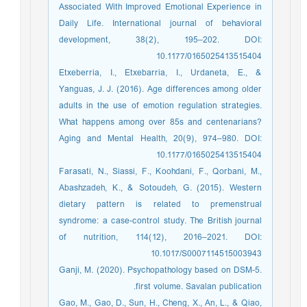
Associated With Improved Emotional Experience in
Daily Life. International journal of behavioral
development, 38(2), 195–202. DOI:
10.1177/0165025413515404
Etxeberria, I., Etxebarria, I., Urdaneta, E., &
Yanguas, J. J. (2016). Age differences among older
adults in the use of emotion regulation strategies.
What happens among over 85s and centenarians?
Aging and Mental Health, 20(9), 974–980. DOI:
10.1177/0165025413515404
Farasati, N., Siassi, F., Koohdani, F., Qorbani, M.,
Abashzadeh, K., & Sotoudeh, G. (2015). Western
dietary pattern is related to premenstrual
syndrome: a case-control study. The British journal
of nutrition, 114(12), 2016–2021. DOI:
10.1017/S0007114515003943
Ganji, M. (2020). Psychopathology based on DSM-5.
first volume. Savalan publication.
Gao, M., Gao, D., Sun, H., Cheng, X., An, L., & Qiao,