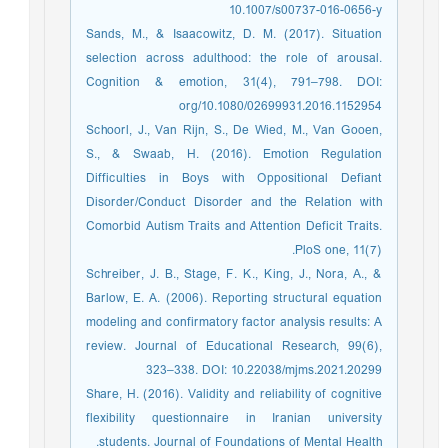
10.1007/s00737-016-0656-y
Sands, M., & Isaacowitz, D. M. (2017). Situation
selection across adulthood: the role of arousal.
Cognition & emotion, 31(4), 791–798. DOI:
org/10.1080/02699931.2016.1152954
Schoorl, J., Van Rijn, S., De Wied, M., Van Gooen,
S., & Swaab, H. (2016). Emotion Regulation
Difficulties in Boys with Oppositional Defiant
Disorder/Conduct Disorder and the Relation with
Comorbid Autism Traits and Attention Deficit Traits.
PloS one, 11(7).
Schreiber, J. B., Stage, F. K., King, J., Nora, A., &
Barlow, E. A. (2006). Reporting structural equation
modeling and confirmatory factor analysis results: A
review. Journal of Educational Research, 99(6),
323–338. DOI: 10.22038/mjms.2021.20299
Share, H. (2016). Validity and reliability of cognitive
flexibility questionnaire in Iranian university
students. Journal of Foundations of Mental Health.