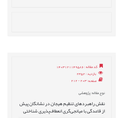
کد مقاله
: 1403121149586
بازدید
: 2352
صفحه
: 203 - 212
نوع مقاله
: پژوهشی
نقش راهبردهای تنظیم هیجان در نشانگان پیش
از قاعدگی با میانجی‌گری انعطاف‌پذیری شناختی