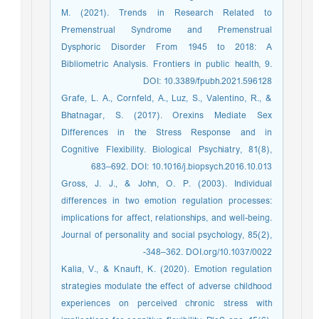
M. (2021). Trends in Research Related to
Premenstrual Syndrome and Premenstrual
Dysphoric Disorder From 1945 to 2018: A
Bibliometric Analysis. Frontiers in public health, 9.
DOI: 10.3389/fpubh.2021.596128
Grafe, L. A., Cornfeld, A., Luz, S., Valentino, R., &
Bhatnagar, S. (2017). Orexins Mediate Sex
Differences in the Stress Response and in
Cognitive Flexibility. Biological Psychiatry, 81(8),
683–692. DOI: 10.1016/j.biopsych.2016.10.013
Gross, J. J., & John, O. P. (2003). Individual
differences in two emotion regulation processes:
implications for affect, relationships, and well-being.
Journal of personality and social psychology, 85(2),
348–362. DOI.org/10.1037/0022-
Kalia, V., & Knauft, K. (2020). Emotion regulation
strategies modulate the effect of adverse childhood
experiences on perceived chronic stress with