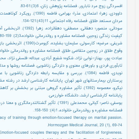
افسردگی زوج مرد نابارور. فصلنامه پژوهش زنان، 6(3):61-83.
داوودی، زهرا؛ اعتمادی، عذرا؛ به
مردان مستعد طلاق. فصلنامه رفاه اجتماعی، 11(43):121-134.
سودانی، منصور؛ دهقانی، 
کیفیت زندگی زوجین. فصلنامه مشاوره و رواندرمانی خانواده،3(2): 159-180.
شریفی، مرضیه؛ کارسولی، س
وقوع طلاق در زوجین متقاضی طلاق. فصلنامه مشاوره و رواندرمانی خانواده، 1(2):212-5
تابآوری فردی و باورهای معنوی و دلزدگی زناشویی. فصلنامه روشها و مدلهای روانشن
نویدی، فاطمه (1384). بررسی و مقایسه رابطه دلزدگی زنا
پرستاران بیمارستانهای شهر تهران. پایاننامه کارشناسی ارشد در رشته مش
نیکرو، معصومه (1392). تأثیر مشاوره گروهی مبتنی بر بخ
پایاننامه کارشناسی ارشد، دانشگاه خوارزمی.
یوسفی، ناصر؛ کیانی، محمدعلی (1391). تأثیر گشت
فصلنامه مشاوره و رواندرمانی خانواده، 1(4): 150-158.
cacy of training through emotion-focused therapy on marital passion.
Hormozgan Medical Journal, 20 (1), 69-74.
motion-focused couples therapy and the facilitation of forgiveness.