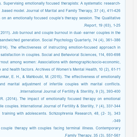
1). Supervising emotionally focused therapists: A systematic research‐
based model. Journal of Marital and Family Therapy, 37 (4), 411-426.‏
s on an emotionally focused couple’s therapy session. The Qualitative
Report, 19 (63), 1-25.
 (2011). Job burnout and couple burnout in dual- earner couples in the
sandwiched generation. Social Psychology Quarterly, 74 (4), 361–386.
2014). The effectiveness of instructing emotion-focused approach in
 satisfaction in couples. Social and Behavioral Sciences, 114, 693-698.
 Burnout among women: Associations with demographic/socio-economic,
tyle and health factors. Archives of Women’s Mental Health, 10 (2), 61-71
 Kamkar, E. H., & Mahboubi, M. (2015). The effectiveness of emotionally
d marital adjustment of infertile couples with marital conflicts.
International Journal of Fertility & Sterility, 9 (3), 393-400.
. R. (2014). The impact of emotionally focused therapy on emotional
rtile couples. International Journal of Fertility & Sterility, 7 (4), 337-344
n training with adolescents. Schizophrenia Research, 48, (2- 3), 343
-349.
 couple therapy with couples facing terminal illness. Contemporary
Family Therapy, 35 (3), 557-567.‏