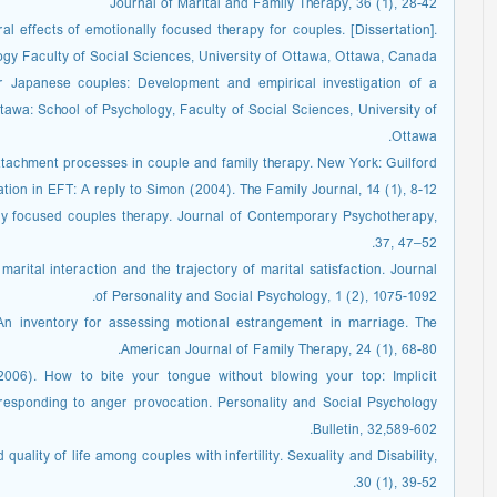
Journal of Marital and Family Therapy, 36 (1), 28-42
al effects of emotionally focused therapy for couples. [Dissertation].
ogy Faculty of Social Sciences, University of Ottawa, Ottawa, Canada.
or Japanese couples: Development and empirical investigation of a
ttawa: School of Psychology, Faculty of Social Sciences, University of
Ottawa.
Attachment processes in couple and family therapy. New York: Guilford.
tion in EFT: A reply to Simon (2004). The Family Journal, 14 (1), 8-12.
lly focused couples therapy. Journal of Contemporary Psychotherapy,
37, 47–52.
arital interaction and the trajectory of marital satisfaction. Journal
of Personality and Social Psychology, 1 (2), 1075-1092.
 An inventory for assessing motional estrangement in marriage. The
American Journal of Family Therapy, 24 (1), 68-80.
 (2006). How to bite your tongue without blowing your top: Implicit
 responding to anger provocation. Personality and Social Psychology
Bulletin, 32,589-602.
 quality of life among couples with infertility. Sexuality and Disability,
30 (1), 39-52.