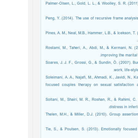
Palmer‐Olsen, L., Gold, L. L., & Woolley, S. R. (201
Peng, Y. (2014). The use of recursive frame analysi
Pines, A. M., Neal, M.B., Hammer, L.B., & Icekson, T.
Rostami, M., Taheri, A., Abdi, M., & Kermani, N. (
improving the marital
Soares, J. J. F., Grossi, G., & Sundin, Ö. (2007).
work, life-s.‏
Soleimani, A. A., Najafi, M., Ahmadi, K., Javidi, N.,
focused couples therapy on sexual satisfaction an
Soltani, M., Shairi, M. R., Roshan, R., & Rahimi, C
distress in infe.‏
Thelen, M.H., & Miller, D.J. (2010). Group assertio
Tie, S., & Poulsen, S. (2013). Emotionally focused