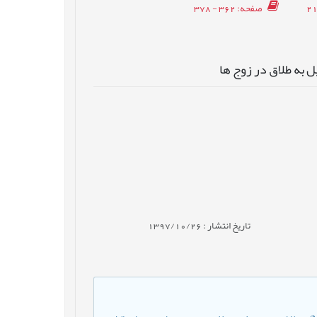
صفحه
: 362 - 378
 به طلاق در زوج ها
تاریخ انتشار : 1397/10/26