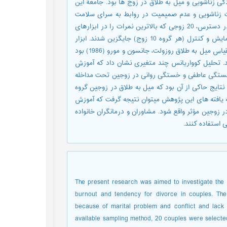
 زناشویی و میل به طلاق در زوج ها بود. جامعة این
 زناشویی و عدم صمیمیت در روابط به سرای سلامت
مراجعه نموده بودند. در این پژوهش با بهره گیری از شیوة نمونه گیری در دسترس، 20 زوجی که بالاترین نمرات را در ابزارهای
پژوهش کسب کرده بودند، انتخاب و با گمارش تصادفی در دو گروه آزمایش و کنترل (هر گروه 10 زوج) جایگزین شدند. ابزار
گردآوری داده ها در این پژوهش، ابزار دلزدگی زناشویی پاینز (1996) و مقیاس میل به طلاق روزولت، جانسون و مورو (1986) بود
د. تحلیل کوواریانس چند متغیری نشان داد که آموزش
 خستگی عاطفی و خستگی روانی در زوجین تحت مداخله
ایج حاکی از آن بود که میل به طلاق در زوجین گروه
ه یافته های این پژوهش میتوان نتیجه گرفت که آموزش
 زوجین مؤثر واقع شود. مشاوران و درمانگران خانواده
 استفاده کنند.
The present research was aimed to investigate the 
burnout and tendency for divorce in couples. The
because of marital problem and conflict and lack of
available sampling method, 20 couples were selected