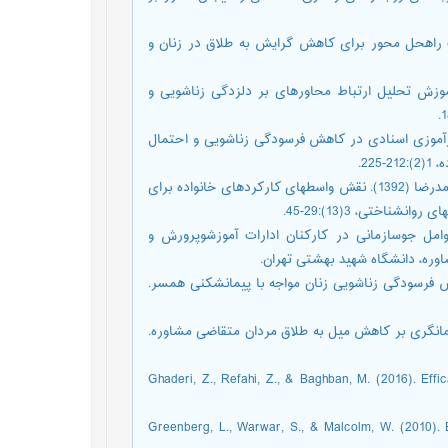
رامی، فاطمه (1390). رویکرد کوتاهمدت راهحل محور برای کاهش گرایش به طلاق در زنان و
مصطفی؛ دهقانزاده، زهرا (1392). اثربخشی آموزش تحلیل ارتباط محاورهای بر دلزدگی زناشویی و
لیمان؛ بشلیده، کیومرث(1390). اثربخشی بازآموزی اسنادی در کاهش فرسودگی زناشویی و احتمال
22.
عبادت پور، بهناز؛ نوابی نژاد، شکوه؛ شفیع آبادی، عبداله؛ فلسفی نژاد، محمدرضا (1392). نقش واسطهای کارکردهای خانواده برای
اختی، 3(13):29-45.
شویی با عوامل جوسازمانی در کارکنان ادارات آموزشوپرورش و
اوره، دانشگاه شهید بهشتی تهران.
شش بر کاهش فرسودگی زناشویی زنان مواجه با پیمانشکنی همسر.
التدرمانگری و معنا درمانگری بر کاهش میل به طلاق مردان متقاضی مشاوره.
Ghaderi, Z., Refahi, Z., & Baghban, M. (2016). Effi
Greenberg, L., Warwar, S., & Malcolm, W. (2010). E