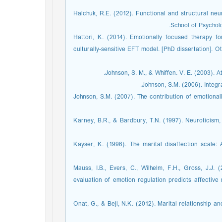
Halchuk, R.E. (2012). Functional and structural neur
School of Psychol
Hattori, K. (2014). Emotionally focused therapy f
culturally-sensitive EFT model. [PhD dissertation]. O
Johnson, S. M., & Whiffen. V. E. (2003). 
Johnson, S.M. (2006). Integra
Johnson, S.M. (2007). The contribution of emotiona
Karney, B.R., & Bardbury, T.N. (1997). Neuroticism, m
Kayser, K. (1996). The marital disaffection scale:
Mauss, I.B., Evers, C., Wilhelm, F.H., Gross, J.J.
evaluation of emotion regulation predicts affective
Onat, G., & Beji, N.K. (2012). Marital relationship and