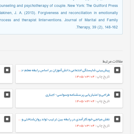
Counseling and psychotherapy of couple. New York: The Guilford Press.
Makinen, J. A. (2013). Forgiveness and reconciliation in emotionally
ocess and therapist Iinterventions. Journal of Marital and Family
Therapy, 39 (2), 148-162.
مقالات مرتبط
پیش‌بینی شایستگی اجتماعی دانش‌آموزان بر اساس رابطه معلم-دانش‌آموز و احساس تعلق به مدرسه: نقش واسطه‌ای تنظیم رفتاری هیجان
تاریخ چاپ
: 1405/03/04
طراحی و اعتباریابی پرسشنامه وسواسی- اجباری
تاریخ چاپ
: 1405/03/04
نقش میانجی خودکارآمدی در رابطه‌ بین ترتیب تولد روان‌شناختی و جوخانواده با رفتارهای جامعه پسند در دانشجویان
تاریخ چاپ
: 1405/03/04