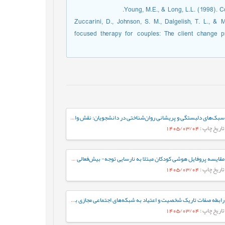
Young, M.E., & Long, L.L. (1998). 
Zuccarini, D., Johnson, S. M., Dalgelish, T. L., & 
focused therapy for couples: The client change pr
سبک‌های دلبستگی و پریشانی روان‌شناختی در دانشجویان: نقش واسطه‌ای تنظیم هیجان بین فردی
تاریخ چاپ
: 1405/03/04
مقایسه پروفایل هوشی کودکان مبتلا به نارسایی توجه- بیش‌فعالی با کودکان عادی براساس شاخص‌های جانبی و مکمل آزمون WISC-V
تاریخ چاپ
: 1405/03/04
رابطه صفات تاریک شخصیت و اعتیاد به شبکه‌های اجتماعی مجازی با نقش میانجی سبک‌های مقابله‌ای
تاریخ چاپ
: 1405/03/04