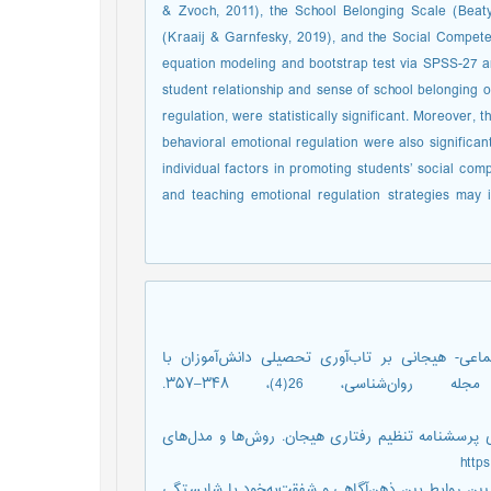
& Zvoch, 2011), the School Belonging Scale (Beaty
(Kraaij & Garnfesky, 2019), and the Social Competen
equation modeling and bootstrap test via SPSS-27 an
student relationship and sense of school belonging o
regulation, were statistically significant. Moreover,
behavioral emotional regulation were also significa
individual factors in promoting students’ social com
and teaching emotional regulation strategies may i
. (۱۴۰۱). تأثیر شایستگی اجتماعی- هیجانی بر تاب‌آوری تحصیلی دانش‌آموزان با
میانجی‌گری خودکارآمدی تحصیلی و امیدواری. مجله روان‌شناسی، 26(4)، ۳۴۸–۳۵۷.
وسن. (۱۴۰۰). ویژگی‌های روان‌سنجی پرسشنامه تنظیم رفتاری هیجان. روش‌ها و مدل‌های
صومه، رضاخانی، سیمین‌دخت و دوکانه‌ای‌فرد، فریده. (۱۳۹۹). تبیین روابط بین ذهن‌آگاهی و شفقت‌به‌خود با شایستگی