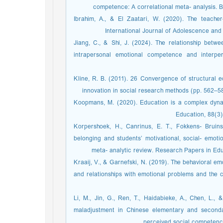
competence: A correlational meta- analysis. BM
Ibrahim, A., & El Zaatari, W. (2020). The teacher
International Journal of Adolescence and
Jiang, C., & Shi, J. (2024). The relationship betwe
intrapersonal emotional competence and interpe
Kline, R. B. (2011). 26 Convergence of structural 
innovation in social research methods (pp. 562–5
Koopmans, M. (2020). Education is a complex dynam
Education, 88(3)
Korpershoek, H., Canrinus, E. T., Fokkens- Brui
belonging and students’ motivational, social- emot
meta- analytic review. Research Papers in Edu
Kraaij, V., & Garnefski, N. (2019). The behavioral e
and relationships with emotional problems and the c
Li, M., Jin, G., Ren, T., Haidabieke, A., Chen, L.,
maladjustment in Chinese elementary and seconda
perceived social competence