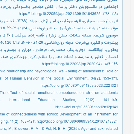
۳۸۱–۳۹۶. https://doi.org/10.22059/japr.2021.309197.643625
لاری، نرجس، حجازی، ا
مؤثر معلم در رابطه معلم- دانش‌آموز. مجله روان‌شناسی، 24(1)، ۳–۲۲. https://dorl.net/dor/20.1001.1.18808436.1399.24.93.1.8
موسوی ش
پیشرفت و انگیزه پیشرفت. مجله روان‌شناسی، 26(1)، ۱۰۰–۱۱۰. https://dorl.net/dor/20.1001.1.18808436.1401.26.1.1.8
۱۶۹–۱۸۹. https://doi.org/10.22098/jsp.2020.947
hild relationship and psychological well- being of adolescents: Role of
al of Human Behavior in the Social Environment, 34(2), 153–171.
https://doi.org/10.1080/10911359.2023.2221321
. The effect of social- emotional competence on children academic
. International Education Studies, 12(12), 141–149.
https://doi.org/10.5539/ies.v12n12p141
nse of connectedness with school: Development of an instrument for
ing, 11(2), 103–127. http://dx.doi.org/10.1080/0969594X.2016.1218324
rs, M., Brouwer, R. M., & Pol, H. E. H. (2025). Age- and sex- related