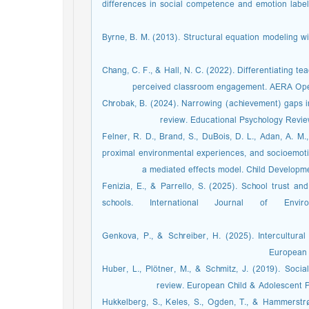
differences in social competence and emotion label
Byrne, B. M. (2013). Structural equation modeling w
Chang, C. F., & Hall, N. C. (2022). Differentiating te
perceived classroom engagement. AERA Open
Chrobak, B. (2024). Narrowing (achievement) gaps in
review. Educational Psychology Review
Felner, R. D., Brand, S., DuBois, D. L., Adan, A. M
proximal environmental experiences, and socioemoti
a mediated effects model. Child Developmen
Fenizia, E., & Parrello, S. (2025). School trust a
schools. International Journal of Env
Genkova, P., & Schreiber, H. (2025). Intercultura
European J
Huber, L., Plötner, M., & Schmitz, J. (2019). Soci
review. European Child & Adolescent Ps
Hukkelberg, S., Keles, S., Ogden, T., & Hammerstr