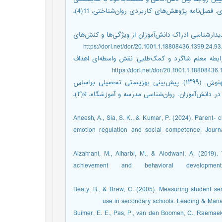
اجتماعی در دانشجویان دختر براساس نقش میانجی بخشودگی بین‌فردی. فصل‌نامه پژوهش‌های کاربردی روان‌شناختی، 11(4)،
لهه، جوکار، بهرام و اژه‌ای، جواد. (۱۳۹۹). تحلیل پدیدارشناسی ادراک دانش‌آموزان از ویژگی‌ها و کنش‌های
ریف، سمانه سادات، نقش، زهرا و قاسم‌زاده، سوگند. (۱۴۰۱). رابطه معلم شاگرد و کمک‌طلبی: نقش واسطه‌ای اهداف
یعقوبی، ابوالقاسم، ذوقی‌پایدار، محمدرضا، فرهادی، مهران و یوسفی، بهنوش. (۱۳۹۹). پیش‌بینی بهزیستی تحصیلی براساس
احساس تعلق به مدرسه و نشاط ذهنی با میانجی‌گری جهت‌گیری هدف در دانش‌آموزان. روان‌شناسی مدرسه و آموزشگاه، 9(۲)،
Aneesh, A., Sia, S. K., & Kumar, P. (2024). Parent- c
emotion regulation and social competence. Journ
Alzahrani, M., Alharbi, M., & Alodwani, A. (2019)
achievement and behavioral development
Beaty, B., & Brew, C. (2005). Measuring student se
use in secondary schools. Leading & Manag
Buimer, E. E., Pas, P., van den Boomen, C., Raemaeke