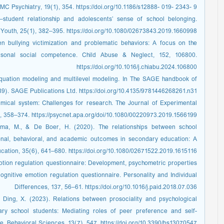
C Psychiatry, 19(1), 354. https://doi.org/10.1186/s12888- 019- 2343- 9
–student relationship and adolescents’ sense of school belonging.
 Youth, 25(1), 382–395. https://doi.org/10.1080/02673843.2019.1660998
en bullying victimization and problematic behaviors: A focus on the
rsonal social competence. Child Abuse & Neglect, 152, 106800.
https://doi.org/10.1016/j.chiabu.2024.106800
equation modeling and multilevel modeling. In The SAGE handbook of
89). SAGE Publications Ltd. https://doi.org/10.4135/9781446268261.n31
ical system: Challenges for research. The Journal of Experimental
, 358–374. https://psycnet.apa.org/doi/10.1080/00220973.2019.1566199
nsma, M., & De Boer, H. (2020). The relationships between school
ional, behavioral, and academic outcomes in secondary education: A
cation, 35(6), 641–680. https://doi.org/10.1080/02671522.2019.1615116
motion regulation questionnaire: Development, psychometric properties
ognitive emotion regulation questionnaire. Personality and Individual
Differences, 137, 56–61. https://doi.org/10.1016/j.paid.2018.07.036
 & Ding, X. (2023). Relations between prosociality and psychological
ry school students: Mediating roles of peer preference and self-
. Behavioral Sciences, 13(7), 547. https://doi.org/10.3390/bs13070547