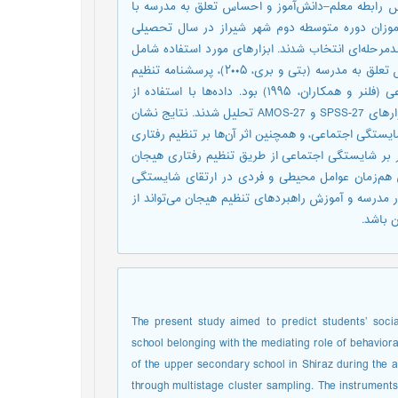
رابطه معلم–دانش‌آموز و احساس تعلق به مدرسه با
آموزان دوره متوسطه دوم شهر شیراز در سال تحصیلی
نمونه‌گیری خوشه‌ای چندمرحله‌ای انتخاب شدند. ابزارهای مورد استفاده شامل
پرسشنامه رابطه معلم–دانش‌آموز (مورای و زوویچ، ۲۰۱۱)، مقیاس احساس تعلق به مدرسه (بتی و بری، ۲۰۰۵)، پرسشنامه تنظیم
رفتاری هیجان (گارنفسکی و کرایج، ۲۰۱۹) و مقیاس شایستگی اجتماعی (فلنر و همکاران، ۱۹۹۵) بود. داده‌ها با استفاده از
مدل‌یابی معادلات ساختاری و آزمون بوت‌استرپ و با بهره‌گیری از نرم‌افزارهای SPSS-27 و AMOS-27 تحلیل شدند. نتایج نشان
یستگی اجتماعی، و همچنین اثر آن‌ها بر تنظیم رفتاری
ر بر شایستگی اجتماعی از طریق تنظیم رفتاری هیجان
قش هم‌زمان عوامل محیطی و فردی در ارتقای شایستگی
ر مدرسه و آموزش راهبردهای تنظیم هیجان می‌تواند از
 باشد.
The present study aimed to predict students’ soc
school belonging with the mediating role of behavioral
of the upper secondary school in Shiraz during the
through multistage cluster sampling. The instrumen