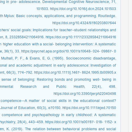
ing in pre- adolescence. Developmental Cognitive Neuroscience, 71,
101503. https://doi.org/10.1016/j.dcn.2024.101503
ith Mplus: Basic concepts, applications, and programming. Routledge.
https://doi.org/10.4324/9780203807644
achers’ social goals: Implications for teacher–student relationships and
, 8, 23328584211064916. https://doi.org/10.1177/23328584211064916
 higher education with a social- belonging intervention: A systematic
, 36(1), 33. https://psycnet.apa.org/doi/10.1007/s10648- 024- 09867- 0
., Mulhall, P. F., & Evans, E. G. (1995). Socioeconomic disadvantage,
onal and academic adjustment in early adolescence: Investigation of
t, 66(3), 774–792. https://doi.org/10.1111/j.1467- 8624.1995.tb00905.x
nd sense of belonging: Restoring bonds and promoting well- being in
ironmental Research and Public Health, 22(4), 498.
https://doi.org/10.3390/ijerph22040498
l competence—A matter of social skills in the educational context?
ournal of Education, 60(3), e70150. https://doi.org/10.1111/ejed.70150
al competence and psychopathology in early childhood: A systematic
ychiatry, 28(4), 443–459. https://doi.org/10.1007/s00787- 018- 1152- x
øm, K. (2019). The relation between behavioral problems and social