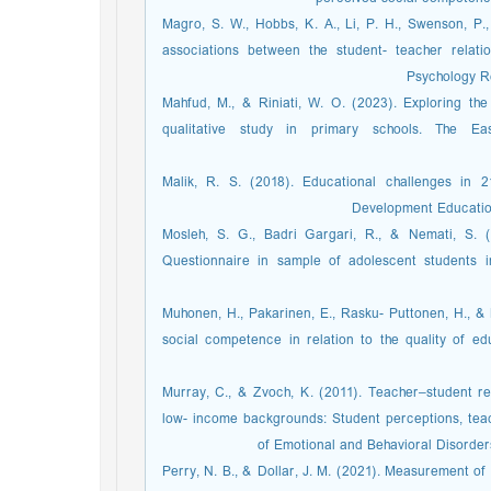
Magro, S. W., Hobbs, K. A., Li, P. H., Swenson, P.,
associations between the student- teacher relat
Psychology Re
Mahfud, M., & Riniati, W. O. (2023). Exploring the
qualitative study in primary schools. The Ea
Malik, R. S. (2018). Educational challenges in 
Development Education 
Mosleh, S. G., Badri Gargari, R., & Nemati, S. 
Questionnaire in sample of adolescent students in
Muhonen, H., Pakarinen, E., Rasku- Puttonen, H., & 
social competence in relation to the quality of e
Murray, C., & Zvoch, K. (2011). Teacher–student re
low- income backgrounds: Student perceptions, teac
of Emotional and Behavioral Disorder
Perry, N. B., & Dollar, J. M. (2021). Measurement of 