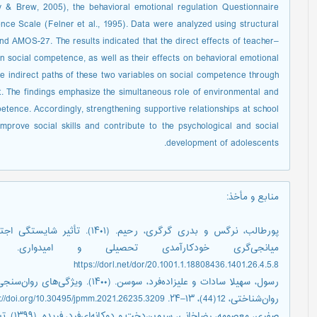
 & Brew, 2005), the behavioral emotional regulation Questionnaire
ce Scale (Felner et al., 1995). Data were analyzed using structural
d AMOS-27. The results indicated that the direct effects of teacher–
n social competence, as well as their effects on behavioral emotional
 the indirect paths of these two variables on social competence through
nt. The findings emphasize the simultaneous role of environmental and
petence. Accordingly, strengthening supportive relationships at school
mprove social skills and contribute to the psychological and social
development of adolescents.
منابع و مأخذ
:
پورطالب، نرگس و بدری گرگری، رحیم
https://dorl.net/dor/20.1001.1.18808436.1401.26.4.5.8
رسول، سهیلا سادات و علیزاده‌فرد، س
روان‌شناختی، 12(44)، ۱۳–۲۴. https://doi.org/10.30495/jpmm.2021.26235.3209
صفری، مع