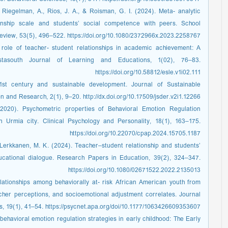
 Riegelman, A., Rios, J. A., & Roisman, G. I. (2024). Meta- analytic
ionship scale and students’ social competence with peers. School
view, 53(5), 496–522. https://doi.org/10.1080/2372966x.2023.2258767
 role of teacher- student relationships in academic achievement: A
stasouth Journal of Learning and Educations, 1(02), 76–83.
https://doi.org/10.58812/esle.v1i02.111
21st century and sustainable development. Journal of Sustainable
and Research, 2(1), 9–20. http://dx.doi.org/10.17509/jsder.v2i1.12266
(2020). Psychometric properties of Behavioral Emotion Regulation
 Urmia city. Clinical Psychology and Personality, 18(1), 163–175.
https://doi.org/10.22070/cpap.2024.15705.1187
Lerkkanen, M. K. (2024). Teacher–student relationship and students’
ducational dialogue. Research Papers in Education, 39(2), 324–347.
https://doi.org/10.1080/02671522.2022.2135013
lationships among behaviorally at- risk African American youth from
her perceptions, and socioemotional adjustment correlates. Journal
s, 19(1), 41–54. https://psycnet.apa.org/doi/10.1177/1063426609353607
behavioral emotion regulation strategies in early childhood: The Early