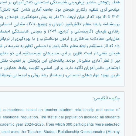
هدف پژوهش حاضر، پیش‌بینی شایستگی اجتماعی دانش‌آموزان بر اساس 
میانجی‌گری تنظیم رفتاری هیجان بود. جامعه آماری شامل کلیه دانش‌
۱۴۰۴–۱۴۰3 بود که از میان آن‌ها، ۳۰۰ نفر به روش 
داد که اثر مستقیم رابطه معلم–دانش‌آموز و احساس تعلق به مدرسه بر شا
هیجان معنی‌دار است. افزون بر این، مسیرهای غیرمستقیم این دو متغی
نیز از نظر آماری معنی‌دار بودند. یافته‌های این پژوهش بر اهمیت ن
اجتماعی دانش‌آموزان تأکید دارد. بر این اساس، تقویت روابط حمایتی د
طریق بهبود مهارت‌های اجتماعی، زمینه‌ساز رشد روانی و اجتماعی نوجوانان
چکیده انگلیسی
:
ial competence based on teacher–student relationship and sense of
 emotional regulation. The statistical population included all students
 academic year 2024–2025, from which 300 participants were selected
ts used were the Teacher–Student Relationship Questionnaire (Murray