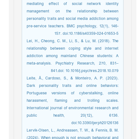
mediating effect of social network identity
management on the relationship between
personality traits and social media addiction among
pre-service teachers. BMC psychology, 12(1), 146-
157. doi:10.1186/s40359-024-01653-5
Lei, H., Cheong, C. M., Li, S., & Lu, M. (2018). The
relationship between coping style and internet
addiction among mainland Chinese students: A
meta-analysis. Psychiatry Research, 270, 831–
841.doi: 10.1016/j.psychres.2018.10.079
Leite, Â., Cardoso, S., & Monteiro, A. P. (2023).
Dark personality traits and online behaviors:
Portuguese versions of cyberstalking, online
harassment, flaming and trolling scales.
International journal of environmental research and
public health, 20(12), 6136.
doi:10.3390/ijerph20126136
Lervik-Olsen, L., Andreassen, T. W., & Fennis, B. M.
(2024). When enough is not enough: behavioral and