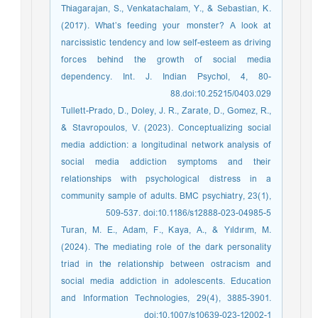
Thiagarajan, S., Venkatachalam, Y., & Sebastian, K.
(2017). What’s feeding your monster? A look at
narcissistic tendency and low self-esteem as driving
forces behind the growth of social media
dependency. Int. J. Indian Psychol, 4, 80-
88.doi:10.25215/0403.029
Tullett-Prado, D., Doley, J. R., Zarate, D., Gomez, R.,
& Stavropoulos, V. (2023). Conceptualizing social
media addiction: a longitudinal network analysis of
social media addiction symptoms and their
relationships with psychological distress in a
community sample of adults. BMC psychiatry, 23(1),
509-537. doi:10.1186/s12888-023-04985-5
Turan, M. E., Adam, F., Kaya, A., & Yıldırım, M.
(2024). The mediating role of the dark personality
triad in the relationship between ostracism and
social media addiction in adolescents. Education
and Information Technologies, 29(4), 3885-3901.
doi:10.1007/s10639-023-12002-1