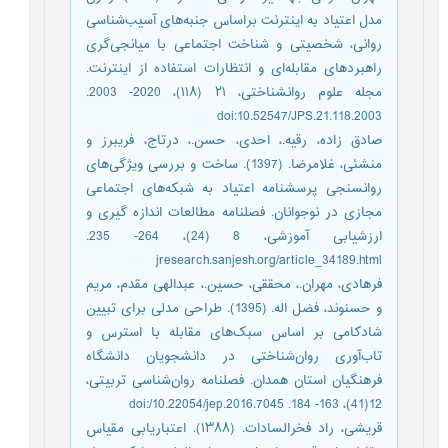
مدل اعتیاد به اینترنت براساس جنبه‌های آسیب‌شناسی
روانی، شخصیتی و شناخت اجتماعی با میانجی‌گری
راهبردهای مقابله‌ای و انتظارات استفاده از اینترنت.
مجله علوم روانشناختی، ۲۱ (۱۱۸)، 2020‌- 2003.
doi:10.52547/JPS.21.118.2003
صادق زاده، رقیه.، احدی، حسن.، درتاج، فریبرز و
منشئی، غلامرضا. (1397). ساخت و بررسی ویژگی‌های
روانسنجی پرسشنامه اعتیاد به شبکه‌های اجتماعی
مجازی در نوجوانان. فصلنامه مطالعات اندازه گیری و
ارزشیابی آموزشی، 8 (24)، 264‌- 235.
jresearch.sanjesh.org/article_34189.html
فرهادی، مهران.، محققی، حسین.، عبدالهی مقدم، مریم
و حسنوند، فضل اله. (1395). طراحی مدلی برای تبیین
شادکامی بر اساس سبک‏‌های مقابله با استرس و
تاب‏‌آوری روان‌شناختی در دانشجویان دانشگاه
فرهنگیان استان همدان. فصلنامه روان‌شناسی تربیتی،
12(41)، 163‌- 184. doi:/10.22054/jep.2016.7045
قریشی، راد فخرالسادات. (۱۳۸۸). اعتباریابی مقیاس