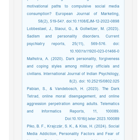
motivational paths to compulsive social media
consumption? European Journal of Marketing,
58(2), 519-547. doi:10.1108/EJM-12-2022-0898
Lobbestael, J., Slaoui, G., & Gollwitzer, M. (2023).
Sadism and personality disorders. Current
psychiatry reports, 25(11), 569-576. doi:
10.1007/s11920-023-01466-0
Malhotra, A. (2020). Dark personality, forgiveness
and coping styles among military officials and
civilians. International Journal of Indian Psychȯlogy,
8(2). doi: 10.25215/0802.025
Pabian, S., & Vandebosch, H. (2023). The Dark
Tetrad, online moral disengagement, and online
aggression perpetration among adults. Telematics
and Informatics Reports, 11, 100089.
Doi:10.1016/j.teler.2023.100089
Piko, B. F., Krajczár, S. K., & Kiss, H. (2024). Social
Media Addiction, Personality Factors and Fear of