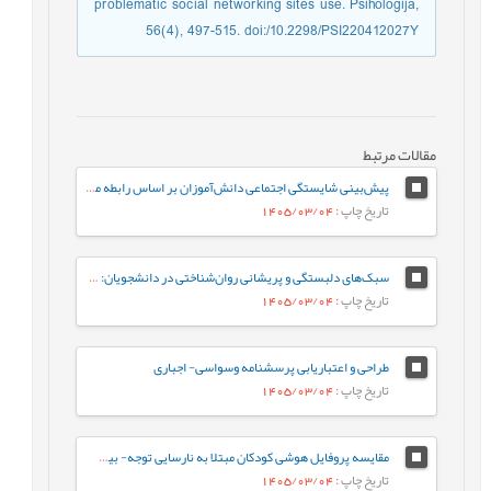
problematic social networking sites use. Psihologija,
56(4), 497-515. doi:/10.2298/PSI220412027Y
مقالات مرتبط
پیش‌بینی شایستگی اجتماعی دانش‌آموزان بر اساس رابطه معلم-دانش‌آموز و احساس تعلق به مدرسه: نقش واسطه‌ای تنظیم رفتاری هیجان
تاریخ چاپ
: 1405/03/04
سبک‌های دلبستگی و پریشانی روان‌شناختی در دانشجویان: نقش واسطه‌ای تنظیم هیجان بین فردی
تاریخ چاپ
: 1405/03/04
طراحی و اعتباریابی پرسشنامه وسواسی- اجباری
تاریخ چاپ
: 1405/03/04
مقایسه پروفایل هوشی کودکان مبتلا به نارسایی توجه- بیش‌فعالی با کودکان عادی براساس شاخص‌های جانبی و مکمل آزمون WISC-V
تاریخ چاپ
: 1405/03/04