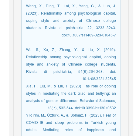
Wang, X., Ding, T., Lai, X., Yang, C., & Luo, J.
(2023). Relationship among psychological capital,
coping style and anxiety of Chinese college
students. Rivista di psichiatria, 22, 3233–3243.
doi:10.1007/s11469-023-01045-7
Wu, S., Xu, Z., Zhang, Y., & Liu, X. (2019).
Relationship among psychological capital, coping
style and anxiety of Chinese college students.
Rivista di psichiatria, 54(6),264-268. doi:
10.1708/3281.32545
Xia, F., Liu, M., & Liu, T. (2023). The role of coping
styles in mediating the dark triad and bullying: an
analysis of gender difference. Behavioral Sciences,
13(7), 532-544. doi:10.3390/bs13070532
Yıldırım, M., Öztürk, A., & Solmaz, F. (2023). Fear of
COVID-19 and sleep problems in Turkish young
adults: Mediating roles of happiness and