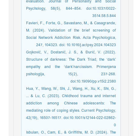
evaluation. Journal of Personality and Social
Psychology, 58(5), 844–854. doi:10.1037/0022-
3514.58.5.844
Favieri, F., Forte, G., Savastano, M., & Casagrande,
M. (2024). Validation of the brief screening of
Social Network Addiction Risk. Acta Psychologica,
247, 104323. doi: 10.1016/j.actpsy.2024.104323
Gojković, V., Dostanić, J. S., & Đurić, V. (2022).
Structure of darkness: The Dark Triad, the ‘dark’
empathy and the ‘dark’narcissism. Primenjena
psihologija, 15(2), 237-268.
doi:10.19090/pp.v15i2.2380
Hua, Y., Wang, W., Shi, J., Wang, H., Xu, K., Shi, G.,
... & Lu, C. (2023). Childhood trauma and internet
addiction among Chinese adolescents: The
mediating role of coping styles. Current Psychology,
42(19), 16507-16517. doi:10.1007/s12144-022-02862-
0
Isbulan, O., Cam, E., & Griffiths, M. D. (2024). The