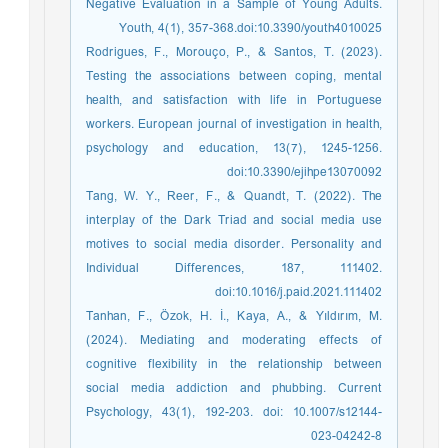
Negative Evaluation in a Sample of Young Adults.
Youth, 4(1), 357-368.doi:10.3390/youth4010025
Rodrigues, F., Morouço, P., & Santos, T. (2023).
Testing the associations between coping, mental
health, and satisfaction with life in Portuguese
workers. European journal of investigation in health,
psychology and education, 13(7), 1245-1256.
doi:10.3390/ejihpe13070092
Tang, W. Y., Reer, F., & Quandt, T. (2022). The
interplay of the Dark Triad and social media use
motives to social media disorder. Personality and
Individual Differences, 187, 111402.
doi:10.1016/j.paid.2021.111402
Tanhan, F., Özok, H. İ., Kaya, A., & Yıldırım, M.
(2024). Mediating and moderating effects of
cognitive flexibility in the relationship between
social media addiction and phubbing. Current
Psychology, 43(1), 192-203. doi: 10.1007/s12144-
023-04242-8