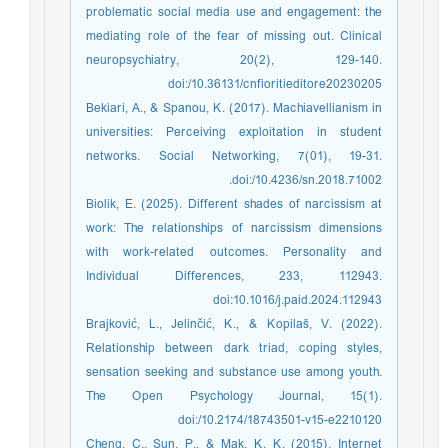
problematic social media use and engagement: the
mediating role of the fear of missing out. Clinical
neuropsychiatry, 20(2), 129-140.
doi:/10.36131/cnfioritieditore20230205
Bekiari, A., & Spanou, K. (2017). Machiavellianism in
universities: Perceiving exploitation in student
networks. Social Networking, 7(01), 19-31.
doi:/10.4236/sn.2018.71002.
Biolik, E. (2025). Different shades of narcissism at
work: The relationships of narcissism dimensions
with work-related outcomes. Personality and
Individual Differences, 233, 112943.
doi:10.1016/j.paid.2024.112943
Brajković, L., Jelinčić, K., & Kopilaš, V. (2022).
Relationship between dark triad, coping styles,
sensation seeking and substance use among youth.
The Open Psychology Journal, 15(1).
doi:/10.2174/18743501-v15-e2210120
Cheng, C., Sun, P., & Mak, K. K. (2015). Internet