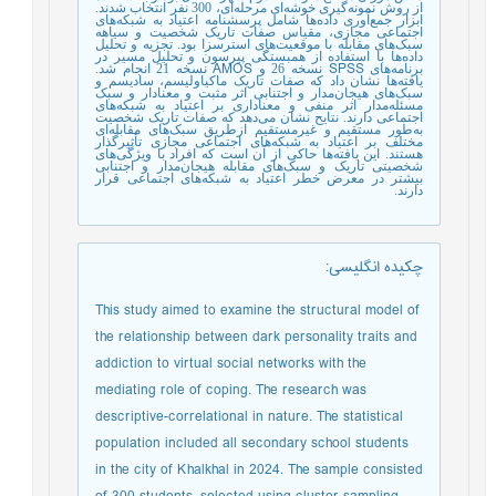
از روش نمونه‌گیری خوشه‌ای مرحله‌ای، 300 نفر انتخاب شدند.
ابزار جمع‌آوری داده‌ها شامل پرسشنامه اعتیاد به شبکه‌های
اجتماعی مجازی، مقیاس صفات تاریک شخصیت و سیاهه
سبک‌های مقابله با موقعیت‌های استرس‏زا بود. تجزیه و تحلیل
داده‌ها با استفاده از همبستگی پیرسون و تحلیل مسیر در
AMOS
SPSS
برنامه‌های
نسخه 26 و
نسخه 21 انجام شد.
یافته‌ها نشان داد که صفات تاریک ماکیاولیسم، سادیسم و
سبک‌های هیجان‌مدار و اجتنابی اثر مثبت و معنادار و سبک
مسئله‌مدار اثر منفی و معناداری بر اعتیاد به شبکه‌های
اجتماعی دارند. نتایح نشان می‌دهد که صفات تاریک شخصیت
به‌طور مستقیم و غیرمستقیم ازطریق سبک‌های مقابله‌ای
مختلف بر اعتیاد به شبکه‌های اجتماعی مجازی تأثیرگذار
هستند. این یافته‌ها حاکی از آن است که افراد با ویژگی‌های
شخصیتی تاریک و سبک‌های مقابله هیجان‌مدار و اجتنابی
بیشتر در معرض خطر اعتیاد به شبکه‌های اجتماعی قرار
دارند.
چکیده انگلیسی
:
This study aimed to examine the structural model of
the relationship between dark personality traits and
addiction to virtual social networks with the
mediating role of coping. The research was
descriptive-correlational in nature. The statistical
population included all secondary school students
in the city of Khalkhal in 2024. The sample consisted