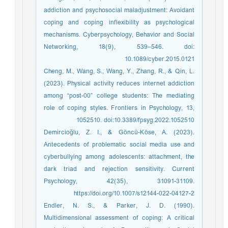
addiction and psychosocial maladjustment: Avoidant
coping and coping inflexibility as psychological
mechanisms. Cyberpsychology, Behavior and Social
Networking, 18(9), 539–546. doi:
10.1089/cyber.2015.0121
Cheng, M., Wang, S., Wang, Y., Zhang, R., & Qin, L.
(2023). Physical activity reduces internet addiction
among “post-00” college students: The mediating
role of coping styles. Frontiers in Psychology, 13,
1052510. doi:10.3389/fpsyg.2022.1052510
Demircioğlu, Z. I., & Göncü-Köse, A. (2023).
Antecedents of problematic social media use and
cyberbullying among adolescents: attachment, the
dark triad and rejection sensitivity. Current
Psychology, 42(35), 31091-31109.
https://doi.org/10.1007/s12144-022-04127-2
Endler, N. S., & Parker, J. D. (1990).
Multidimensional assessment of coping: A critical