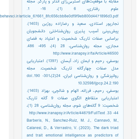
مقابله با موقعیت‌های استرس‌زای اندلر و پارکر. مجله
علوم رفتاری، 6 (1)، 16‌- 1.
w.behavsci.ir/article_67661_8fc656cbb8e0df9f9eb800d4471896d3.pdf
نجارپور استادی، سعید و رضازاده روژین (1403).
پیش‌بینی آسیب پذیری روان‌شناختی دانشجویان
براساس صفات تاریک شخصیت و اعتیاد به فضای
مجازی، مجله روان‌شناسی، 28 (4)، 495‌- 486.
http://www.iranapsy.ir/fa/Article/46500
یوسفی، رحیم و ایمان زاد، آیسان. (1397). اعتباریایی
مدل صفات چهارگانه تاریک شخصیت. مجله
روا‌نپزشکی و روان‌شناسی ایران، 24(2)،301‌- 190.doi:
10.32598/ijpcp.24.2.190
یوسفی، رحیم.، فرزانه، الهام و شالچی، بهزاد (1403).
اعتباریابی متقاطع الگوی صفات 9 گانه تاریک
شخصیت: 9 گانه‌های شوم، مجله روان‌شناسی، 28 (1)،
44‌- 33. http://www.iranapsy.ir/Article/44679/FullText
Barberis, N., Sanchez-Ruiz, M. J., Cannavò, M.,
Calaresi, D., & Verrastro, V. (2023). The dark triad
and trait emotional intelligence as predictors of