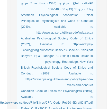
نظامنامه اخلاق حرفه‏ای (1386) فصلنامه تازههای
رواندرمانی، 13 (49 و 50)، 148-136.
American Psychological Association Ethical
Principles of Psychologists and Code of Conduct
(2010), Available in:
http://www.apa.org/ethics/code/index.aspx
Australian Psychological Society Code of Ethics
(2007), Available in: http://www.psy-
chology.org.au/Assets/Files/APS-Code-of-Ethics.pdf
Banyard, P; & Flanagan, C. (2011) Ethical issues in
psychology. Routleddge, New York.
British Psychological Society Code of Ethics and
Conduct (2009) , Available in:
https://www.bps.org.uk/news-and-policy/bps-code-
ethics-and-conduct
Canadian Code of Ethics for Psychologists (2015),
Available in:
http://www.cpa.ca/docs/File/Ethics/CPA_Code_Feb2015DraftDIST.pdf
Fisher, C. B (2003) A code of ethics for psychology,