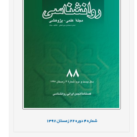
شماره
4
دوره
22
زمستان
1397