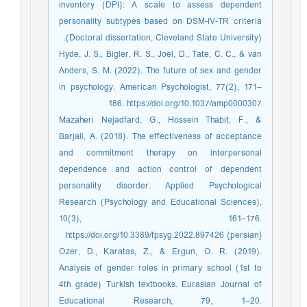
inventory (DPI): A scale to assess dependent
personality subtypes based on DSM-IV-TR criteria
(Doctoral dissertation, Cleveland State University).
Hyde, J. S., Bigler, R. S., Joel, D., Tate, C. C., & van
Anders, S. M. (2022). The future of sex and gender
in psychology. American Psychologist, 77(2), 171–
186. https://doi.org/10.1037/amp0000307
Mazaheri Nejadfard, G., Hossein Thabit, F., &
Barjali, A. (2018). The effectiveness of acceptance
and commitment therapy on interpersonal
dependence and action control of dependent
personality disorder. Applied Psychological
Research (Psychology and Educational Sciences),
10(3), 161–176.
https://doi.org/10.3389/fpsyg.2022.897426 {persian}
Ozer, D., Karatas, Z., & Ergun, O. R. (2019).
Analysis of gender roles in primary school (1st to
4th grade) Turkish textbooks. Eurasian Journal of
Educational Research, 79, 1–20.