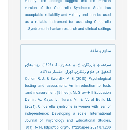
validity. The findings suggest that the Persian
version of the Cinderella Syndrome Scale has
acceptable reliability and validity and can be used
as a reliable instrument for assessing Cinderella
Syndrome in Iranian research and clinical settings.
منابع و مأخذ
:
سرمد، و، بازرگان، ع، و حجازی، ا. (1393). روش‌های
تحقیق در علوم رفتاری. تهران: انتشارات آگاه.
Cohen, R. J., & Swerdlik, M. E. (2018). Psychological
testing and assessment: An introduction to tests
and measurement (9th ed.). McGraw-Hill Education.
Demir, A., Kaya, L., Turan, M., & Vural Butik, M.
(2021). Cinderella syndrome in women with fear of
independence: Developing a scale. International
Journal of Psychology and Educational Studies,
8(1), 1–14. https://doi.org/10.17220/ijpes.2021.8.1.236