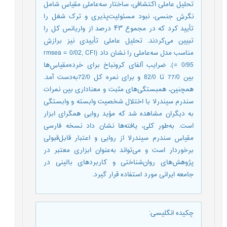
تحلیل عاملی اکتشافی، ساختار سه‌عاملی مقیاس شامل
نگرش جنسی، نبود مسئولیت‌پذیری و ترک شغل را
تأیید کرد که در مجموع ۴۳ درصد از واریانس کل را
تبیین می‌کردند. تحلیل عاملی تأییدی نیز برازش
مناسب مدل سه‌عاملی را نشان داد (rmsea = 0/02, CFI
= 0/95). ضرایب آلفای کرونباخ برای خرده‌مقیاس‌ها
بین 77/0 تا 82/0 و برای نمره کل 72/0به‌دست آمد.
همچنین، همبستگی‌های مثبت و معناداری بین نمرات
سندرم سیندرلا با اختلال شخصیت وابسته و وابستگی
به دیگران مشاهده شد که مؤید روایی همگرای ابزار
است. به‌طور کلی، یافته‌ها نشان داد نسخه فارسی
مقیاس سندرم سیندرلا از روایی و اعتبار قابل‌قبولی
برخوردار است و می‌تواند به‌عنوان ابزاری معتبر در
پژوهش‌های روان‌شناختی و کاربردهای بالینی در
جامعه ایرانی مورد استفاده قرار گیرد.
چکیده انگلیسی
: