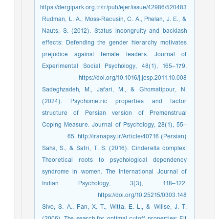
https://dergipark.org.tr/tr/pub/ejer/issue/42986/520483
Rudman, L. A., Moss-Racusin, C. A., Phelan, J. E., &
Nauts, S. (2012). Status incongruity and backlash
effects: Defending the gender hierarchy motivates
prejudice against female leaders. Journal of
Experimental Social Psychology, 48(1), 165–179.
https://doi.org/10.1016/j.jesp.2011.10.008
Sadeghzadeh, M., Jafari, M., & Ghomatipour, N.
(2024). Psychometric properties and factor
structure of Persian version of Premenstrual
Coping Measure. Journal of Psychology, 28(1), 55–
65. http://iranapsy.ir/Article/40716 (Persian)
Saha, S., & Safri, T. S. (2016). Cinderella complex:
Theoretical roots to psychological dependency
syndrome in women. The International Journal of
Indian Psychology, 3(3), 118–122.
https://doi.org/10.25215/0303.148
Sivo, S. A., Fan, X. T., Witta, E. L., & Willse, J. T.
(2006). The search for optimal cutoff properties: Fit