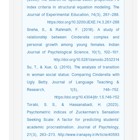
index criteria in structural equation modeling. The
Journal of Experimental Education, 74(3), 267–288.
https://doi.org/10.3200/JEXE.74.3.267-288
Sneha, S., & Rahmath, F. (2018). A study of
relationship between Cinderella complex and
personal growth among young females. Indian
Journal of Psychological Science, 10(1), 102–107.
http://doi.org/10.5281/zenodo.2532314
Su, T., & Xue, Q. (2010). The analysis of transition
in woman social status: Comparing Cinderella with
Ugly Betty. Journal of Language Teaching &
Research, 1(5), 746–752.
https://doi.org/10.4304/jltr.1.5.746-752
Torabi, S. S., & Hassanabadi, H. (2023).
Psychometric indices of Zuckerman’s Sensation
Seeking Scale: A factor for predicting students’
academic procrastination. Journal of Psychology,
27(3), 263–273. http://www.iranapsy.ir/Article/40593