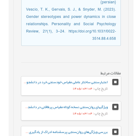
{persian}
Vescio, T. K., Gervais, S. J., & Snyder, M. (2023).
Gender stereotypes and power dynamics in close
relationships. Personality and Social Psychology
Review, 27(1), 3–24. https://doi.org/10.1037/0022-
3514.88.4.658
مقالات مرتبط
اعتبارسنجی ساختار عاملی مقیاس خودسنجی خرد در دانشجویان
تاریخ چاپ
: 1405/03/04
ویژگی‏های روان‌سنجی نسخه کوتاه مقیاس پرطاقتی در دانشجویان ایرانی
تاریخ چاپ
: 1405/03/04
بررسی ویژگی‌‌های روان‌‌سنجی پرسشنامه ادراک از یادگیری سازگار با مغز