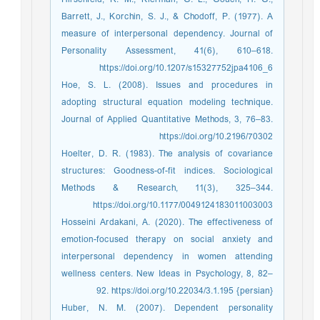
Barrett, J., Korchin, S. J., & Chodoff, P. (1977). A
measure of interpersonal dependency. Journal of
Personality Assessment, 41(6), 610–618.
https://doi.org/10.1207/s15327752jpa4106_6
Hoe, S. L. (2008). Issues and procedures in
adopting structural equation modeling technique.
Journal of Applied Quantitative Methods, 3, 76–83.
https://doi.org/10.2196/70302
Hoelter, D. R. (1983). The analysis of covariance
structures: Goodness-of-fit indices. Sociological
Methods & Research, 11(3), 325–344.
https://doi.org/10.1177/0049124183011003003
Hosseini Ardakani, A. (2020). The effectiveness of
emotion-focused therapy on social anxiety and
interpersonal dependency in women attending
wellness centers. New Ideas in Psychology, 8, 82–
92. https://doi.org/10.22034/3.1.195 {persian}
Huber, N. M. (2007). Dependent personality