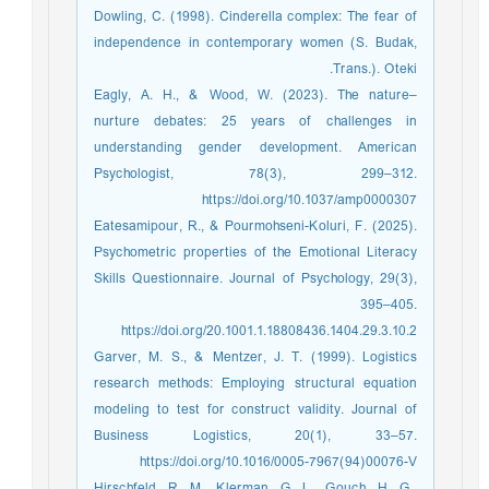
Dowling, C. (1998). Cinderella complex: The fear of
independence in contemporary women (S. Budak,
Trans.). Oteki.
Eagly, A. H., & Wood, W. (2023). The nature–
nurture debates: 25 years of challenges in
understanding gender development. American
Psychologist, 78(3), 299–312.
https://doi.org/10.1037/amp0000307
Eatesamipour, R., & Pourmohseni-Koluri, F. (2025).
Psychometric properties of the Emotional Literacy
Skills Questionnaire. Journal of Psychology, 29(3),
395–405.
https://doi.org/20.1001.1.18808436.1404.29.3.10.2
Garver, M. S., & Mentzer, J. T. (1999). Logistics
research methods: Employing structural equation
modeling to test for construct validity. Journal of
Business Logistics, 20(1), 33–57.
https://doi.org/10.1016/0005-7967(94)00076-V
Hirschfeld, R. M., Klerman, G. L., Gouch, H. G.,