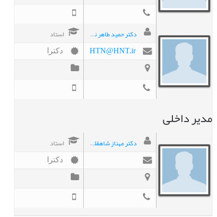
دکتر حمید طاهر نشاط دوست
استاد
HTN@HNT.ir
دکترا
مدیر داخلی
دکتر مهناز شاهقلیان
استاد
دکترا