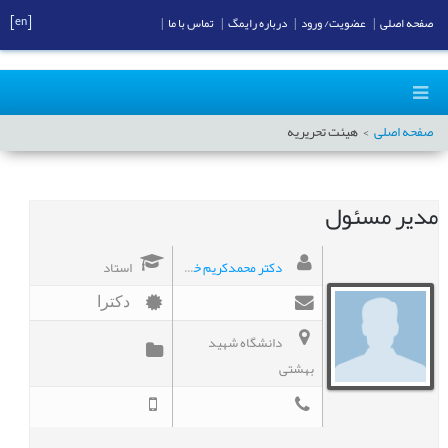
[en]
صفحه اصلی
|
عضویت/ ورود
|
درباره رایمگ
|
تماس با ما
|
صفحه اصلی
هیئت تحریریه
مدير مسئول
دکتر محمدکریم خداپناهی
استاد
دکترا
دانشگاه شهید
بهشتی