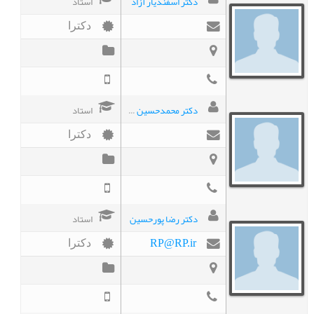
دکتر اسفندیار آزاد
استاد
دکترا
دکتر محمدحسین عبداللهی
استاد
دکترا
دکتر رضا پورحسین
استاد
RP@RP.ir
دکترا