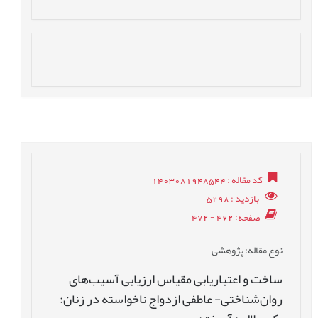
کد مقاله
: 1403081948544
بازدید
: 5298
صفحه
: 462 - 472
نوع مقاله
: پژوهشی
ساخت و اعتباریابی مقیاس ارزیابی آسیب‌های
روان‌شناختی- عاطفی ازدواج ناخواسته در زنان: