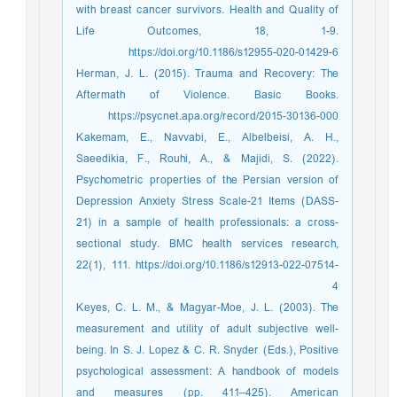
with breast cancer survivors. Health and Quality of
Life Outcomes, 18, 1-9.
https://doi.org/10.1186/s12955-020-01429-6
Herman, J. L. (2015). Trauma and Recovery: The
Aftermath of Violence. Basic Books.
https://psycnet.apa.org/record/2015-30136-000
Kakemam, E., Navvabi, E., Albelbeisi, A. H.,
Saeedikia, F., Rouhi, A., & Majidi, S. (2022).
Psychometric properties of the Persian version of
Depression Anxiety Stress Scale-21 Items (DASS-
21) in a sample of health professionals: a cross-
sectional study. BMC health services research,
22(1), 111. https://doi.org/10.1186/s12913-022-07514-
4
Keyes, C. L. M., & Magyar-Moe, J. L. (2003). The
measurement and utility of adult subjective well-
being. In S. J. Lopez & C. R. Snyder (Eds.), Positive
psychological assessment: A handbook of models
and measures (pp. 411–425). American