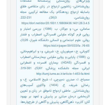
ویژگی‌‌های روان‌سنجی پرسشنامه‌ مشکلات
روان‌شناختی- زناشویی ازدواج در زنان متقاضی طلاق
باسابقه ازدواج زودهنگام: یک مطالعه‌‌ ترکیبی. مجله
روان‌شناسی، 3(26)، 231-222.
https://dorl.net/dor/20.1001.1.18808436.1401.26.3.4.5
سامانی، س.؛ و جوکار، ب. (1386). بررسی اعتبار و
روایی فرم کوتاه مقیاس افسردگی، اضطراب و فشار
روانی. علوم اجتماعی و انسانی دانشگاه شیراز، 26(3)،
65-76. https://sid.ir/paper/391033/fa
کاویانی، ح.؛ صیفوریان، ح.؛ شریفی، و.؛ و ابراهیم‌خانی،
ن. (1388). پایایی و روایی مقیاس بیمارستانی اضطراب
و افسردگی (HDAS): بیماران افسرده و اضطرابی
ایرانی. مجله دانشکده پزشکی، 67(5)، 381-379.
http://tumj.tums.ac.ir/article-1-453-fa.html
مصباح، ا.؛ صدری دمیرچی، ا.؛ شیخ الاسلامی، ع.؛ و
رضائی شریف، ع. (1404). واکاوی آسیب‌های
روان‌شناختی_ عاطفی ازدواج ناموفق در زنان و تعیین
اثربخشی درمان مبتنی بر پذیرش و تعهد بر بهبود
آنان: کاربرد ذهن‌آگاهی، پذیرش و آگاهی از طرح‌واره‌ها.