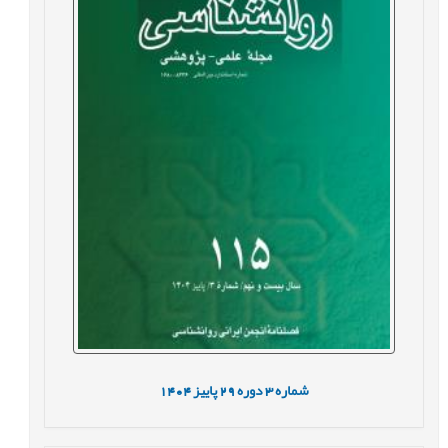
شماره
3
دوره
29
پاییز
1404