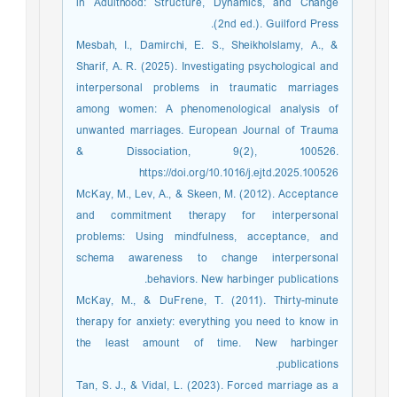
in Adulthood: Structure, Dynamics, and Change
(2nd ed.). Guilford Press.
Mesbah, I., Damirchi, E. S., Sheikholslamy, A., &
Sharif, A. R. (2025). Investigating psychological and
interpersonal problems in traumatic marriages
among women: A phenomenological analysis of
unwanted marriages. European Journal of Trauma
& Dissociation, 9(2), 100526.
https://doi.org/10.1016/j.ejtd.2025.100526
McKay, M., Lev, A., & Skeen, M. (2012). Acceptance
and commitment therapy for interpersonal
problems: Using mindfulness, acceptance, and
schema awareness to change interpersonal
behaviors. New harbinger publications.
McKay, M., & DuFrene, T. (2011). Thirty-minute
therapy for anxiety: everything you need to know in
the least amount of time. New harbinger
publications.
Tan, S. J., & Vidal, L. (2023). Forced marriage as a