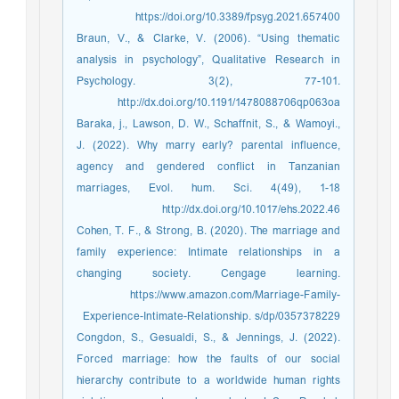
https://doi.org/10.3389/fpsyg.2021.657400
Braun, V., & Clarke, V. (2006). “Using thematic
analysis in psychology”, Qualitative Research in
Psychology. 3(2), 77-101.
http://dx.doi.org/10.1191/1478088706qp063oa
Baraka, j., Lawson, D. W., Schaffnit, S., & Wamoyi.,
J. (2022). Why marry early? parental influence,
agency and gendered conflict in Tanzanian
marriages, Evol. hum. Sci. 4(49), 1-18
http://dx.doi.org/10.1017/ehs.2022.46
Cohen, T. F., & Strong, B. (2020). The marriage and
family experience: Intimate relationships in a
changing society. Cengage learning.
https://www.amazon.com/Marriage-Family-
Experience-Intimate-Relationship. s/dp/0357378229
Congdon, S., Gesualdi, S., & Jennings, J. (2022).
Forced marriage: how the faults of our social
hierarchy contribute to a worldwide human rights