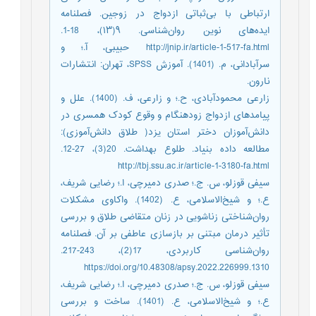
ارتباطی با بی‌ثباتی ازدواج در زوجین. فصلنامه
ایده‌های نوین روان‌شناسی. ۹(۱۳)، 18-1.
http://jnip.ir/article-1-517-fa.html حبیبی، آ.؛ و
سرآبادانی، م. (1401). آموزش SPSS، تهران: انتشارات
نارون.
زارعی محمودآبادی، ح.؛ و زارعی، ف. (1400). علل و
پیامدهای ازدواج زودهنگام و وقوع کودک همسری در
دانش‌آموزان دختر استان یزد( طلاق دانش‌آموزی):
مطالعه داده بنیاد. طلوع بهداشت. 20(3)، 27-12.
http://tbj.ssu.ac.ir/article-1-3180-fa.html
سیفی قوزلو، س. ج.؛ صدری دمیرچی، ا.؛ رضایی شریف،
ع.؛ و شیخ‌الاسلامی، ع. (1402). واکاوی مشکلات
روان‌شناختی زناشویی در زنان متقاضی طلاق و بررسی
تأثیر درمان مبتنی بر بازسازی عاطفی بر آن. فصلنامه
روان‌شناسی کاربردی، 17(2)، 243-217.
https://doi.org/10.48308/apsy.2022.226999.1310
سیفی قوزلو، س. ج.؛ صدری دمیرچی، ا.؛ رضایی شریف،
ع.؛ و شیخ‌الاسلامی، ع. (1401). ساخت و بررسی