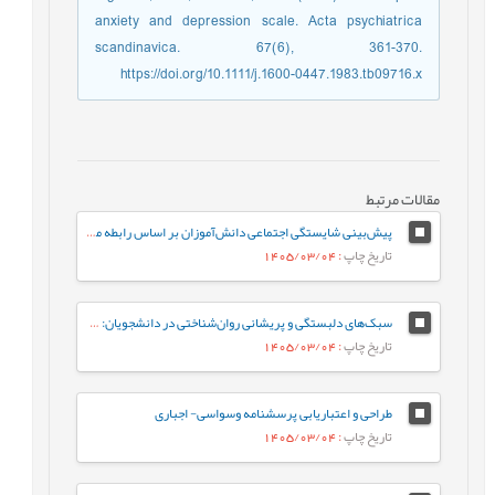
anxiety and depression scale. Acta psychiatrica
scandinavica. 67(6), 361-370.
https://doi.org/10.1111/j.1600-0447.1983.tb09716.x
مقالات مرتبط
پیش‌بینی شایستگی اجتماعی دانش‌آموزان بر اساس رابطه معلم-دانش‌آموز و احساس تعلق به مدرسه: نقش واسطه‌ای تنظیم رفتاری هیجان
تاریخ چاپ
: 1405/03/04
سبک‌های دلبستگی و پریشانی روان‌شناختی در دانشجویان: نقش واسطه‌ای تنظیم هیجان بین فردی
تاریخ چاپ
: 1405/03/04
طراحی و اعتباریابی پرسشنامه وسواسی- اجباری
تاریخ چاپ
: 1405/03/04