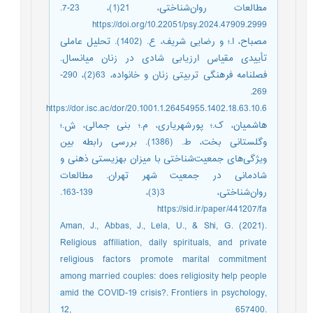
مطالعات روان‌شناختی، 21(1)، 23-7.
https://doi.org/10.22051/psy.2024.47909.2999
مصباح، ا.؛ و رضایی شریف، ع. (1402). تحلیل عاملی
تأییدی مقیاس ارزیابی شادی در زنان میانسال.
فصلنامه فرهنگی تربیتی زنان و خانواده، 63(2)، 290-
269.
https://dor.isc.ac/dor/20.1001.1.26454955.1402.18.63.10.6
هاشمیان، ک.؛ پورشهریاری، م.؛ بنی جمالی، ش.؛
وگلستانی بخت، ط. (1386). بررسی رابطه بین
ویژگی‌های جمعیت‌شناختی با میزان بهزیستی ذهنی و
شادمانی در جمعیت شهر تهران. مطالعات
روان‌شناختی، 3(3)، 139-163.
https://sid.ir/paper/441207/fa
Aman, J., Abbas, J., Lela, U., & Shi, G. (2021).
Religious affiliation, daily spirituals, and private
religious factors promote marital commitment
among married couples: does religiosity help people
amid the COVID-19 crisis?. Frontiers in psychology,
12, 657400.