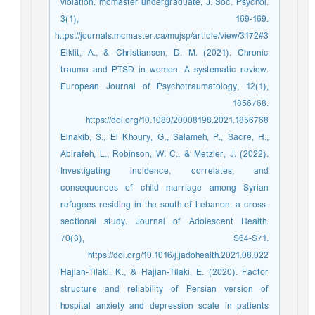
violation. mcmaster undergraduate, J. Soc. Psychol.
3(1), 169-169.
https://journals.mcmaster.ca/mujsp/article/view/3172#3
Elklit, A., & Christiansen, D. M. (2021). Chronic
trauma and PTSD in women: A systematic review.
European Journal of Psychotraumatology, 12(1),
1856768.
https://doi.org/10.1080/20008198.2021.1856768
Elnakib, S., El Khoury, G., Salameh, P., Sacre, H.,
Abirafeh, L., Robinson, W. C., & Metzler, J. (2022).
Investigating incidence, correlates, and
consequences of child marriage among Syrian
refugees residing in the south of Lebanon: a cross-
sectional study. Journal of Adolescent Health.
70(3), S64-S71.
https://doi.org/10.1016/j.jadohealth.2021.08.022
Hajian-Tilaki, K., & Hajian-Tilaki, E. (2020). Factor
structure and reliability of Persian version of
hospital anxiety and depression scale in patients