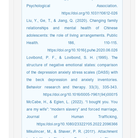
Psychological Association.
https://doi.org/10.1037/10612-026
Liu, Y., Ge, T., & Jiang, Q. (2020). Changing family
relationships and mental health of Chinese
adolescents: the role of living arrangements. Public
Health. 186, 110-115.
https://doi.org/10.1016/j.puhe.2020.06.026
Lovibond, P. F., & Lovibond, S. H. (1995). The
structure of negative emotional states: comparison
of the depression anxiety stress scales (DASS) with
the beck depression and anxiety inventories.
Behavior research and therapy. 33(3), 335-343.
https://doi.org/10.1016/0005-7967(94)00075
McCabe, H., & Eglen, L. (2022). “I bought you. You
are my wife”: “modern slavery” and forced marriage,
Journal of Human Trafficking,
https://doi.org/10.1080/23322705.2022.2096366
Mikulincer, M., & Shaver, P. R. (2017). Attachment