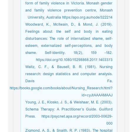
form of family violence in Victoria. Monash gender
and family violence prevention centre, Monash
University, Australia https://apo.org.au/node/322214
Woodward, K., McIlwain, D., & Mond, J. (2019).
Feelings about the self and body in eating
disturbances: The role of internalized shame, self-
esteem, externalized self-perceptions, and body
shame. Self-Identity. 18(2), 159 -182.
https://doi.org/10.1080/15298868.2017.1403373
Waltz, C. F., & Bausell, B. R. (1981). Nursing
research: design statistics and computer analysis.
Davis Fa.
https://books.google.com/books/about/Nursing_Research.html?
id=cyJtAAAAMAAJ
Young, J. E., Klosko, J. S., & Weishaar, M. E. (2003).
Schema Therapy: A Practitioner’s Guide. Guilford
Press. https://psycnet.apa.org/record/2003-00629-
000
Zigmond, A. S., & Snaith, R. P. (1983). The hospital