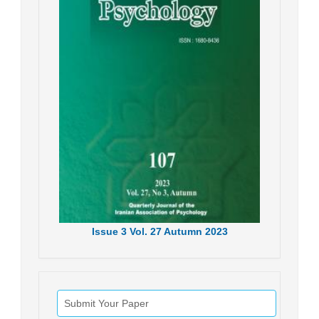
Issue
3
Vol.
27
Autumn
2023
Submit Your Paper