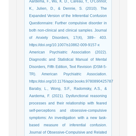
Aardema, F., Wu, K. D., Careau, Y., O’Connor,
K., Julien, D., & Dennie, S. (2010). The
Expanded Version of the Inferential Confusion
Questionnaire: Further compulsive disorder in
both non-clinical and clinical samples. Journal
of Anxiety Disorders, 17(4), 389– 403.
https://doi.org/10.1007/s10862-009-9157-x
American Psychiatric Association (2022).
Diagnostic and Statistical Manual of Mental
Disorders, Fifth Edition, Text Revision (DSM-5-
TR). American Psychiatric Association.
https://doi.org/10.1176/appi.books.9780890425787
Baraby, L., Wong, S.F., Radomsky, A.S., &
Aardema, F. (2021). Dysfunctional reasoning
processes and their relationship with feared
self-perceptions and obsessive-compulsive
symptoms: An investigation with a new task-
based measure of inferential confusion.
Journal of Obsessive-Compulsive and Related