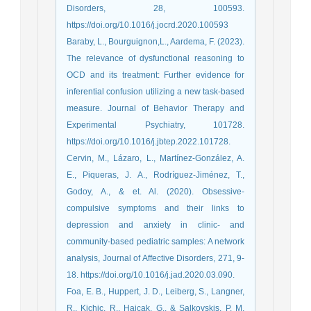
Disorders, 28, 100593.
https://doi.org/10.1016/j.jocrd.2020.100593
Baraby, L., Bourguignon,L., Aardema, F. (2023).
The relevance of dysfunctional reasoning to
OCD and its treatment: Further evidence for
inferential confusion utilizing a new task-based
measure. Journal of Behavior Therapy and
Experimental Psychiatry, 101728.
https://doi.org/10.1016/j.jbtep.2022.101728.
Cervin, M., Lázaro, L., Martínez-González, A.
E., Piqueras, J. A., Rodríguez-Jiménez, T.,
Godoy, A., & et. Al. (2020). Obsessive-
compulsive symptoms and their links to
depression and anxiety in clinic- and
community-based pediatric samples: A network
analysis, Journal of Affective Disorders, 271, 9-
18. https://doi.org/10.1016/j.jad.2020.03.090.
Foa, E. B., Huppert, J. D., Leiberg, S., Langner,
R., Kichic, R., Hajcak, G., & Salkovskis, P. M.