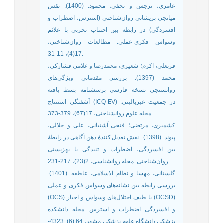
عامری، نرجس و نجفی، محمود. (1400). نقش
میانجی پریشانی روان‌شناختی (استرس، اضطراب و
افسردگی) در رابطه بین اجتناب تجربی با علائم
وسواس فکری-عملی. مطالعات روان‌شناختی،
17(4)، 11-31.
قربعلی، اکرم؛ شعیری، محمدرضا و غلامی فشارکی،
محمد (1397). بررسی مقدماتی ویژگی‌های
روانسنجی نسخة فارسی پرسشنامة بسط یافتة
آشفتگی استنتاج (ICQ-EV) در جمعیت غیربالینی.
مجله علوم روانشناختی، 17(67)، 379-373.
کشمیری، مرتضی؛ فتحی آشتیانی، علی و جلالی،
پیوند. (1398) . نقش تعدیل کنندۀ ذهن آگاهی در رابطۀ
بین افسردگی، اضطراب و تنیدگی با بهزیستی
روان‌شناختی. مجله روانشناسی، 2(23)، 217-231.
گلستانی، مهسا و نظام الاسلامی، عاطفه. (1401).
بررسی رابطه بین نشانه‌های وسواس فکری و عملی
(OCS) با طیف اختلال‌های وسواس و اجبار (OCSD)
و افسردگی اضطراب و استرس. مجله دانشکده
پزشکی دانشگاه علوم پزشکی مشهد، 64 (6). 4323-