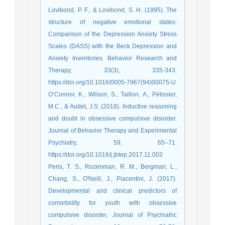
Lovibond, P. F., & Lovibond, S. H. (1995). The
structure of negative emotional states:
Comparison of the Depression Anxiety Stress
Scales (DASS) with the Beck Depression and
Anxiety Inventories. Behavior Research and
Therapy, 33(3), 335-343.
https://doi.org/10.1016/0005-7967(94)00075-U
O’Connor, K., Wilson, S., Taillon, A., Pélissier,
M.C., & Audet, J.S. (2018). Inductive reasoning
and doubt in obsessive compulsive disorder.
Journal of Behavior Therapy and Experimental
Psychiatry, 59, 65–71.
https://doi.org/10.1016/j.jbtep.2017.11.002
Peris, T. S., Rozenman, R. M., Bergman, L.,
Chang, S., O'Neill, J., Piacentini, J. (2017).
Developmental and clinical predictors of
comorbidity for youth with obsessive
compulsive disorder, Journal of Psychiatric