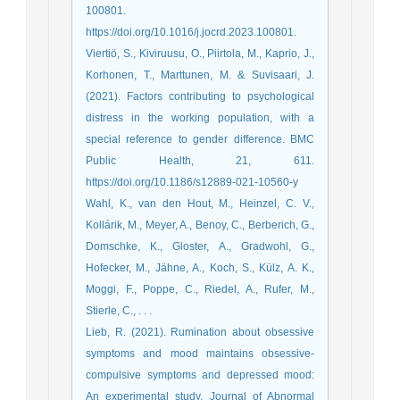
100801.
https://doi.org/10.1016/j.jocrd.2023.100801.
Viertiö, S., Kiviruusu, O., Piirtola, M., Kaprio, J.,
Korhonen, T., Marttunen, M. & Suvisaari, J.
(2021). Factors contributing to psychological
distress in the working population, with a
special reference to gender difference. BMC
Public Health, 21, 611.
https://doi.org/10.1186/s12889-021-10560-y
Wahl, K., van den Hout, M., Heinzel, C. V.,
Kollárik, M., Meyer, A., Benoy, C., Berberich, G.,
Domschke, K., Gloster, A., Gradwohl, G.,
Hofecker, M., Jähne, A., Koch, S., Külz, A. K.,
Moggi, F., Poppe, C., Riedel, A., Rufer, M.,
Stierle, C., . . .
Lieb, R. (2021). Rumination about obsessive
symptoms and mood maintains obsessive-
compulsive symptoms and depressed mood:
An experimental study. Journal of Abnormal