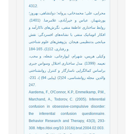
4312.
محرابی، علی؛ محمدخانی، پروانه؛ دولتشاهی، بهروز؛
پورشهباز، عباس و خیرآبادی، غلامرضا. (1401).
روابط ساختاری عاطفۀ منفی، نگرش‌های ناکارآمد و
افکار اتوماتیک منفی با نشانه‌های افسردگی: نقش
میانجی بدتنظیمی هیجان. پژوهش‌های علوم شناختی
و رفتاری، 12(1)، 165-184.
وکیلی هریس، شهرام، لیوارجانی، شعله، و محب،
نعیمه. (1399). مدل ساختاری اختلال وسواس جبری
براساس کمالگرایی ناسازگار و کنترل روانشناختی
والدین. مجله روانشناسی، 24(2) (پیاپی 94) )، 231-
247.
Aardema, F., O'Connor, K.P., Emmelkamp, P.M.,
Marchand, A., Todorov, C. (2005). Inferential
confusion in obsessive-compulsive disorder:
the inferential confusion questionnaire.
Behavior Research and Therapy, 43(3), 293-
308. https://doi.org/10.1016/j.brat.2004.02.003.