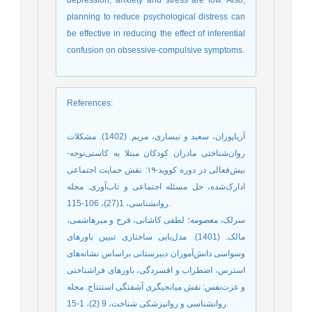
planning to reduce psychological distress can
be effective in reducing the effect of inferential
confusion on obsessive-compulsive symptoms.
References
:
آریاپوران، سعید و نیساری، مریم. (1402). مشکلات
روان‌شناختی مادران کودکان مبتلا به کاستی‌توجه-
بیش‌فعالی در دوره کووید-۱۹: نقش حمایت اجتماعی
ادارک‌شده، حل مسئله اجتماعی و تاب‌آوری. مجله
روانشناسی، 1(27)، 106-115.
سرلک، معصومه؛ لطفی کاشانی، فرح و میرهاشمی،
مالک. (1401). مدل‌یابی ساختاری تبیین باورهای
وسواسی دانش‌آموزان دبیرستانی براساس نشانه‌های
استرس، اضطراب و افسردگی، باورهای فراشناختی
و عزت‌نفس: نقش میانجیگری آشفتگی استنتاج. مجله
روانشناسی و روانپزشکی شناخت، 9 (2)، 1-15.