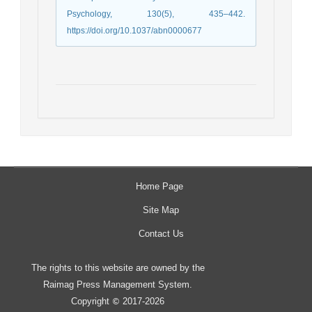
Psychology, 130(5), 435–442.
https://doi.org/10.1037/abn0000677
Home Page
Site Map
Contact Us
The rights to this website are owned by the
Raimag Press Management System.
Copyright
2017-2026
©