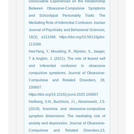
Dissociative Experiences on the Relationship
Between Obsessive-Compulsive Symptoms
and Schizotypal Personality Traits: The
Mediating Role of Inferential Confusion. Iranian
Journal of Psychiatry and Behavioral Sciences,
16(3), e113398. https://doi.org/10.5812/ijpbs-
113398.
HeeYang, Y., Moulding, R., Wynton, S., Jaeger,
T & Anglim, J. (2021). The role of feared self
and inferential confusion in obsessive
compulsive symptoms. Journal of Obsessive-
Compulsive and Related Disorders, 28,
100607.
https://doi.org/10.1016/j.jocrd.2020.100607
Hellberg, S.N., Buchholz, J.L., Abramowitz, J.S.
(2019). Insomnia and obsessive-compulsive
symptom dimensions: The mediating role of
anxiety and depression. Journal of Obsessive-
Compulsive and Related Disorders,23,