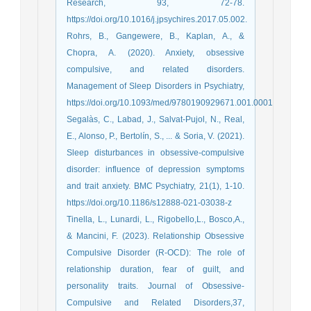
Research, 93, 72-78.
https://doi.org/10.1016/j.jpsychires.2017.05.002.
Rohrs, B., Gangewere, B., Kaplan, A., &
Chopra, A. (2020). Anxiety, obsessive
compulsive, and related disorders.
Management of Sleep Disorders in Psychiatry,
https://doi.org/10.1093/med/9780190929671.001.0001
Segalàs, C., Labad, J., Salvat-Pujol, N., Real,
E., Alonso, P., Bertolín, S., ... & Soria, V. (2021).
Sleep disturbances in obsessive-compulsive
disorder: influence of depression symptoms
and trait anxiety. BMC Psychiatry, 21(1), 1-10.
https://doi.org/10.1186/s12888-021-03038-z
Tinella, L., Lunardi, L., Rigobello,L., Bosco,A.,
& Mancini, F. (2023). Relationship Obsessive
Compulsive Disorder (R-OCD): The role of
relationship duration, fear of guilt, and
personality traits. Journal of Obsessive-
Compulsive and Related Disorders,37,