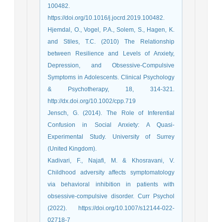
100482.
https://doi.org/10.1016/j.jocrd.2019.100482.
Hjemdal, O., Vogel, P.A., Solem, S., Hagen, K.
and Stiles, T.C. (2010) The Relationship
between Resilience and Levels of Anxiety,
Depression, and Obsessive-Compulsive
Symptoms in Adolescents. Clinical Psychology
& Psychotherapy, 18, 314-321.
http://dx.doi.org/10.1002/cpp.719
Jensch, G. (2014). The Role of Inferential
Confusion in Social Anxiety: A Quasi-
Experimental Study. University of Surrey
Kadivari, F., Najafi, M. & Khosravani, V.
Childhood adversity affects symptomatology
via behavioral inhibition in patients with
obsessive-compulsive disorder. Curr Psychol
(2022). https://doi.org/10.1007/s12144-022-
02718-7