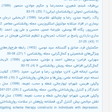
بی‌ط
روانشناسی تحولی (روانشناسان ایرانی).7 (25): 75-83.
پاک، راضیه؛ عبدی، رضا و چلیبانل
بیماری در افراد مبتلابه مولتیپل اسکلروزیس، مجله روانشناسی معاصر. 12 (1):63-72.
سازی-بازداری پاسخ بر اجتناب تجربه‌ای و تنظیم شناختی هیجان در مبت
11 (43): 25-37.
حکمتیان فرد، صادق و گلستانه، سید
ویژگی‌های شخصیتی و کمال‌گرایی، مجله روانشناسی. 1 (27)، 38-50.
سهرابی، فرامرز؛
کمال‌گرایی افراطی، مجله رویش روانشناسی. 9 (4)، 75-82.
عباسی، ایمانه؛ 
نسخه دوم. فصلنامه علمی روش‌ها و مدل‌های روان‌شناختی، 3 (10)، 65-80.
وکیلی هریس، شهر
ناسازگار و کنترل روان‌شناختی والدين. مجله روانشناسی، 2 (24)، 231-247.
وکیلی هریس، شهرام؛
نقش میانجی بیش کنترل گری. فصلنامه پژوهش در سلامت روان‌شناختی، ۱۳ (۱)، ۸۱-۹۸
stigating schema therapy constructs in individuals with depression.