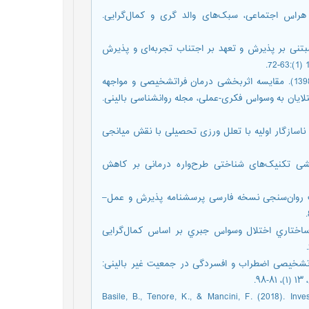
رف، شبنم؛ شعیری، محمدرضا و حکیم جوادی، منصور. (1389). هراس اجتماعی، سبک‌های والد گری و کمال‌گرایی.
و، غلامرضا. (1396). اثربخشی درمان مبتنی بر پذیرش و تعهد بر اجتناب تجربه‌ای و پذیرش
حسن‌پور، پگاه؛ آقا یوسفی، علیرضا؛ ضمیر، محسن و علی پور، احمد. (1398). مقایسه اثربخشی درمان فراتشخیصی و مواجهه
لایان به وسواس فکری-عملی، مجله روانشناسی بالینی.
 موسی. (1402). رابطه طرح‌واره‌های ناسازگار اولیه با تعلل ورزی تحصیلی با نقش میانجی
 برجعلی، احمد و مؤمنی، محمدمهدی. (1399). اثربخشی تکنیک‌های شناختی طرح‌واره درمانی بر کاهش
فتی، لادن؛ مولودی، رضا و ضرابی، حمید. (1391). کفایت روان‌سنجی نسخه فارسی پرسشنامه پذیرش و عمل–
ام؛ لیوارجانی، شعله و محب، نعیمه. (1399). مدل ساختاري اختلال وسواس جبري بر اساس کمال‌گرایی
 لیوارجانی، شعله و محب، نعیمه. (1398). مدل فراتشخیصی اضطراب و افسردگی در جمعیت غیر بالینی:
.
Basile, B., Tenore, K., & Mancini, F. (2018). Inve