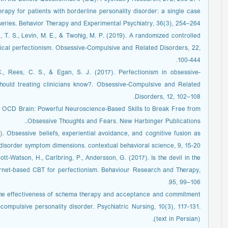
rapy for patients with borderline personality disorder: a single case
series. Behavior Therapy and Experimental Psychiatry, 36(3), 254–264.
ett, T. S., Levin, M. E., & Twohig, M. P. (2019). A randomized controlled
ical perfectionism. Obsessive-Compulsive and Related Disorders, 22,
100-444.
C., Rees, C. S., & Egan, S. J. (2017). Perfectionism in obsessive-
hould treating clinicians know?. Obsessive-Compulsive and Related
Disorders, 12, 102–108.
r OCD Brain: Powerful Neuroscience-Based Skills to Break Free from
Obsessive Thoughts and Fears. New Harbinger Publications.‏.
). Obsessive beliefs, experiential avoidance, and cognitive fusion as
e disorder symptom dimensions. contextual behavioral science, 9, 15-20
cott-Watson, H., Carlbring, P., Andersson, G. (2017). Is the devil in the
ternet-based CBT for perfectionism. Behaviour Research and Therapy,
95, 99–106.
f the effectiveness of schema therapy and acceptance and commitment
compulsive personality disorder. Psychiatric Nursing, 10(3), 117-131.
(text in Persian).