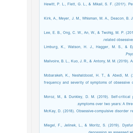
Hewitt, P. L., Flett, G. L., & Mikail, S. F. (2017). 
Kirk, A., Meyer, J. M., Whisman, M. A., Deacon, B. J
Lee, E. B., Ong, C. W., An, W., & Twohig, M. P. (2
related obsessive
Limburg, K., Watson, H. J., Hagger, M. S., & E
Psyc
Malivoire, B. L., Kuo, J. R., & Antony, M. M. (2019).
Mobarakeh, K., Neshatdoost, H. T., & Abedi, M. 
frequency and severity of symptoms of obsessive c
Moroz, M., & Dunkley, D. M. (2019). Self-critical
symptoms over two years: A thr.‏
McKay, D. (2018). Obsessive-compulsive disorder re
Miegel, F., Jelinek, L., & Moritz, S. (2019). Dysfu
depression as assessed wi