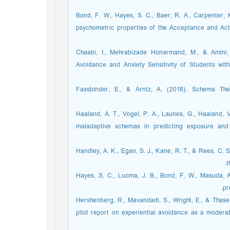
Bond, F. W., Hayes, S. C., Baer, R. A., Carpenter, K
psychometric properties of the Acceptance and Actio
Chaabi, I., Mehrabizade Honarmand, M., & Amini,
Avoidance and Anxiety Sensitivity of Students wit
Fassbinder, E., & Arntz, A. (2018). Schema Ther
Haaland, A. T., Vogel, P. A., Launes, G., Haaland, V
maladaptive schemas in predicting exposure and 
Handley, A. K., Egan, S. J., Kane, R. T., & Rees, C. 
t
Hayes, S. C., Luoma, J. B., Bond, F. W., Masuda, 
pr
Hershenberg, R., Mavandadi, S., Wright, E., & Thase
pilot report on experiential avoidance as a moderat