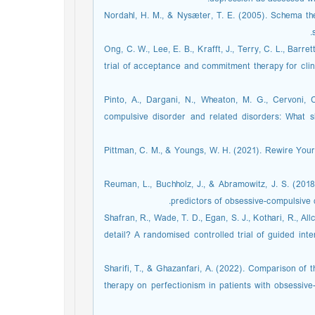
Nordahl, H. M., & Nysæter, T. E. (2005). Schema the
Ong, C. W., Lee, E. B., Krafft, J., Terry, C. L., Barr
trial of acceptance and commitment therapy for clin
Pinto, A., Dargani, N., Wheaton, M. G., Cervoni, 
compulsive disorder and related disorders: What s
Pittman, C. M., & Youngs, W. H. (2021). Rewire You
Reuman, L., Buchholz, J., & Abramowitz, J. S. (2018
predictors of obsessive-compulsiv.‏
Shafran, R., Wade, T. D., Egan, S. J., Kothari, R., All
detail? A randomised controlled trial of guided in
Sharifi, T., & Ghazanfari, A. (2022). Comparison o
therapy on perfectionism in patients with obsessive-