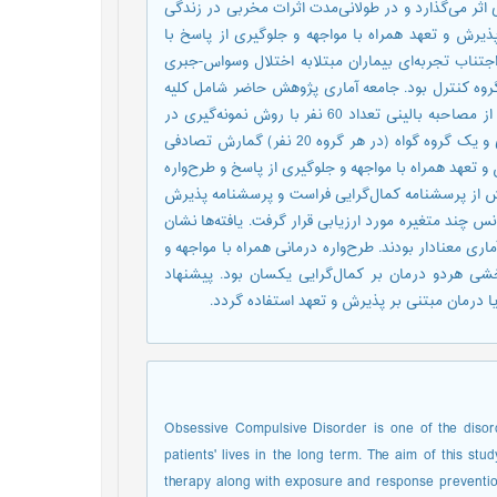
اثر می‌گذارد و در طولانی‌مدت اثرات مخربی در زندگی
یرش و تعهد همراه با مواجهه و جلوگیری از پاسخ با
اجتناب تجربه‌ای بیماران مبتلابه اختلال وسواس-جبری
گروه کنترل بود. جامعه آماری پژوهش حاضر شامل کلیه
بیماران مبتلابه اختلال وسواس-جبری در سال 1402 در اصفهان بود. بعد از مصاحبه بالینی تعداد 60 نفر با روش نمونه‌گیری در
دسترس انتخاب شدند و شرکت‌کنندگان در پژوهش در دو گروه آزمایشی و یک گروه گواه (در هر گروه 20 نفر) گمارش تصادفی
درمان مبتنی بر پذیرش و تعهد همراه با مواجهه و جلوگیری از پاسخ و طرح‌واره
هش از پرسشنامه کمال‌گرایی فراست و پرسشنامه پذیرش
 چند متغیره مورد ارزیابی قرار گرفت. یافته‌ها نشان
ری معنادار بودند. طرح‌واره درمانی همراه با مواجهه و
شی هردو درمان بر کمال‌گرایی یکسان بود. پیشنهاد
یا درمان مبتنی بر پذیرش و تعهد استفاده گردد.
Obsessive Compulsive Disorder is one of the disorde
patients' lives in the long term. The aim of this 
therapy along with exposure and response preventi