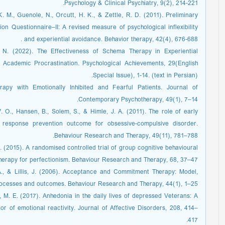
Psychology & Clinical Psychiatry, 9(2), 214-221.
. M., Guenole, N., Orcutt, H. K., & Zettle, R. D. (2011). Preliminary
n Questionnaire–II: A revised measure of psychological inflexibility
and experiential avoidance. Behavior therapy, 42(4), 676-688 .
 N. (2022). The Effectiveness of Schema Therapy in Experiential
h Academic Procrastination. Psychological Achievements, 29(English
Special Issue), 1-14. (text in Persian).
apy with Emotionally Inhibited and Fearful Patients. Journal of
Contemporary Psychotherapy, 49(1), 7–14.
. O., Hansen, B., Solem, S., & Himle, J. A. (2011). The role of early
response prevention outcome for obsessive-compulsive disorder.
Behaviour Research and Therapy, 49(11), 781–788.
S. (2015). A randomised controlled trial of group cognitive behavioural
herapy for perfectionism. Behaviour Research and Therapy, 68, 37–47.
A., & Lillis, J. (2006). Acceptance and Commitment Therapy: Model,
ocesses and outcomes. Behaviour Research and Therapy, 44(1), 1–25.
, M. E. (2017). Anhedonia in the daily lives of depressed Veterans: A
or of emotional reactivity. Journal of Affective Disorders, 208, 414–
417.