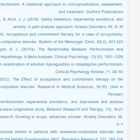
Perfectionism: A relational approach to conceptualization, assessment,
and treatment. Guilford Publications.
., & Arch, J. J. (2019). Safety behaviors, experiential avoidance, and
anxiety: A path analysis approach. Anxiety Disorders, 64, 9–15.
018). Acceptance and commitment therapy for a case of scrupulosity-
-compulsive disorder. Bulletin of the Menninger Clinic, 82(4), 407-423.
gan, S. J. (2017a). The Relationship Between Perfectionism and
hopathology: A Meta-Analysis. Clinical Psychology, 73(10), 1301–1326.
 An examination of emotion dysregulation in maladaptive perfectionism.
Clinical Psychology Review, 71, 39–50.
(2012). The Effect of acceptance and commitment therapy on the
ompulsive disorder. Research in Medical Sciences, 14(10). (text in
Persian).
 perfectionism, experiential avoidance, and depressive and anxious
ee-wave longitudinal study. Behavior Research and Therapy, 112, 18-27
search: Growing in scope, advances unclear. Anxiety Disorders, 56,
5–7.
nctional beliefs in patients with obsessive-compulsive disorder and
th the Beliefs Questionnaire (BQ). Psychiatry Research, 272, 265-274.