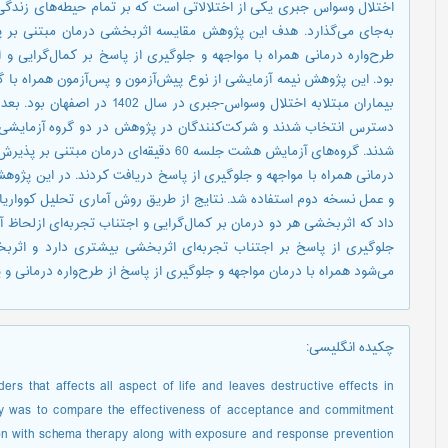
اختلال وسواس جبری یکی از اختلالاتی است که بر تمام حیطه‌های زندگی 
به‌جای می‌گذارد. هدف این پژوهش مقایسه اثربخشی درمان مبتنی بر پذ
طرح‌واره درمانی همراه با مواجهه و جلوگیری از پاسخ بر کمال‌گرایی و 
بود. این پژوهش نیمه آزمایشی از نوع پیش‌آزمون و پس‌آزمون همراه با 
شدند. گروه‌های آزمایش هشت جلسه 60 دقیقه‌ای 
درمانی همراه با مواجهه و جلوگیری از پاسخ دریافت کردند. در این پژو
و عمل نسخه دوم استفاده شد. نتایج از طریق روش آماری تحلیل کوواریانس
داد که اثربخشی هر دو درمان بر کمال‌گرایی و اجتناب تجربه‌ای ازلحاظ آما
جلوگیری از پاسخ بر اجتناب تجربه‌ای اثربخشی بیشتری دارد و اثربخ
می‌شود همراه با درمان مواجهه و جلوگیری از پاسخ از طرح‌واره درمانی و 
چکیده انگلیسی
:
rs that affects all aspect of life and leaves destructive effects in
study was to compare the effectiveness of acceptance and commitment
on with schema therapy along with exposure and response prevention