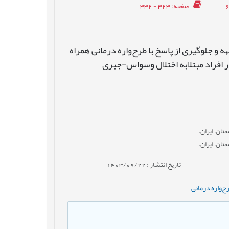
صفحه
: 323 - 332
 و جلوگیری از پاسخ با طرح‌واره درمانی همراه
 در افراد مبتلابه اختلال وسواس-جبری
نان، ایران.
نان، ایران.
تاریخ انتشار : 1403/09/22
ح‌واره درمانی
,