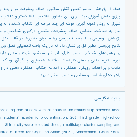
هدف از پژوهش حاضر تعیین نقش میانجی اهداف پیشرفت در رابطه ب
ورزی دانش
شیراز به روش نمونه گیری خوشه ای چند مرحله ای انتخاب شدند و به
نیاز به شناخت، مقیاس اهداف پیشرفت، مقیاس درگيري شناختي و م
پژوهش، توصیفی و با توجه به بررسی روابط میان متغیرها در قالب مد
نتايج پژوهش بطور كل ی نشان داد که در یک بافت تحصیلی تعلل ورزی
بر راهبردهای شناختی عمیق دارای اثر غیرمستقیم، مثبت و معنی دار؛
غیرمستقیم، منفی و معنی دار است. یافته ها همچنین بیانگر آن بود که ا
مثبت و بر اهداف رویکرد- عملکرد و اهداف اجتناب- عملکرد معنی دار و
راهبردهای شناختی، سطحی و عمیق متفاوت بود.
چکیده انگلیسی
:
mediating role of achievement goals in the relationship between need
 students’ academic procrastination. 268 third grade high-school
in Shiraz city were selected through multistage cluster sampling and
nsisted of Need for Cognition Scale (NCS), Achievement Goals Scale