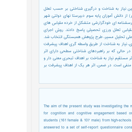
ین نیاز به شناخت و درگیری شناختی بر حسب تعلل
 آموزان بود. برای اين منظور 268 نفر (161 دختر و 107 پسر) از دانش آموزان پایه سوم دبیرستا نهای دولتی شهر
 پرسشنامه ای خودگزارشی متشکل از خرده مقياس های
قیاس تعلل ورزی تحصیلی پاسخ دادند. روش اجرای
ل علی تحلیل مسیر، طرح پژوهش همبستگی انتخاب شد.
، نیاز به شناخت از طریق واسطه گری اهداف پیشرفت
 در حالی که بر راهبردهای شناختی سطحی دارای اثر
ثر مستقیم نیاز به شناخت بر اهداف تبحری معنی دار و
 منفی است. در ضمن، اثر هر یک از اهداف پیشرفت بر
The aim of the present study was investigating the 
for cognition and cognitive engagement based on
students (161 female & 107 male) from high-schools 
answered to a set of self-report questionnaire co