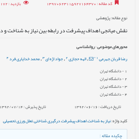
کد مقاله
: 13970623115927164370
بازدید
: 24172
نوع مقاله
: پژوهشی
نقش میانجی اهداف پیشرفت در رابطه بین نیاز به شناخت و در
محورهای موضوعی
:
روانشناسی
4
3
2
*
1
رضا قربان جهرمی
الهه حجازی
جواد اژه ای
محمد خدایاری فرد
,
,
,
1
- دانشگاه تهران
2
- دانشگاه تهران
3
- دانشگاه تهران
4
- دانشگاه تهران
تاریخ دریافت : 1392/06/16
تاریخ پذیرش : 1392/07/14
کلید واژه
:
نیاز به شناخت
,
اهداف پيشرفت
,
درگیری شناختی
,
تعلل ورزی تحصیلی
,
چکیده مقاله
: