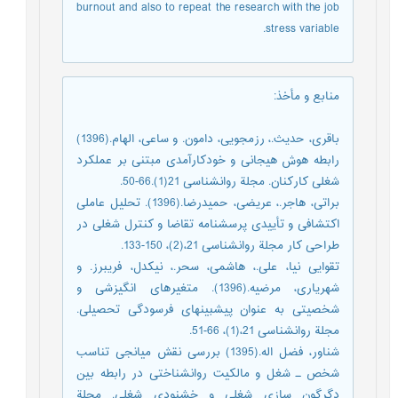
burnout and also to repeat the research with the job
stress variable.
منابع و مأخذ
:
باقری، حدیث.، رزمجویی، دامون. و ساعی، الهام.(1396)
رابطه هوش هیجانی و خودکارآمدی مبتنی بر عملکرد
شغلی کارکنان. مجلة روانشناسی 21(1).66-50.
براتی، هاجر.، عریضی، حمیدرضا.(1396). تحلیل عاملی
اکتشافی و تأییدی پرسشنامه تقاضا و کنترل شغلی در
طراحی کار مجلة روانشناسی 21،(2)، 150-133.
تقوایی نیا، علی.، هاشمی، سحر.، نیکدل، فریبرز. و
شهریاری، مرضیه.(1396). متغیرهای انگیزشی و
شخصیتی به عنوان پیشبینهای فرسودگی تحصیلی.
مجلة روانشناسی 21،(1)، 66-51.
شناور، فضل اله.(1395) بررسی نقش میانجی تناسب
شخص ـ شغل و مالکیت روانشناختی در رابطه بین
دگرگون سازی شغلی و خشنودی شغلی. مجلة