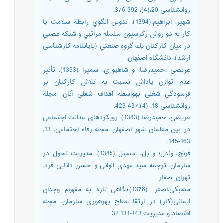
روانشناسی 20،(4)، 392-376.
شهیر، ابراهیم.(1394). تدوين الگوي رابطة سلامت با
كار به دو روش رگرسيون سلسله مراتبي و شبكه عصبي
در ميان كاركنان يك گروه صنعتي (پایاننامه کارشناسی
ارشد)، دانشگاه اصفهان.
عریضی ،حمیدرضا. و شاهپوری، سمیرا (1393). تأثیر
عدم توازن پاداش نسبت به تلاش کارکنان بر
فرسودگی شغلی بهواسطه اهداف شغلی آنان. مجلة
روانشناسی 18، (4).437-423.
عریضی، حمیدرضا.(1383). رویکردهای عدالت اجتماعی
در بین معلمان شهر اصفهان. مجله رفاه اجتماعی، 13،
163-145.
فرنچ، وندل؛ و بل، سسیل (1385). مدیریت تحول در
سازمان. ترجمه سید مهدی الوانی و حسن دانایی فرد.
تهران: صفار
مشبکی،اصغر. (1376).نگاهی تازه به مفهوم وجدان
ایمانی(کار) در ارتقا سطح بهرهوری سازمان. مجله
اقتصاد و مدیریت.143-32:131.