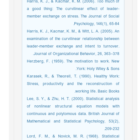
Harris, K. J., & Kacmar, K. M. (2006). Too much of
a good thing: The curvilinear effect of leader-
member exchange on stress. The Journal of Social
Psychology, 146(1), 65-84.
Harris, K. J., Kacmar, K. M., & Witt, L. A. (2005). An
examination of the curvilinear relationship between
leader-member exchange and intent to turnover.
Journal of Organizational Behavior, 26, 363–378.
Herzberg, F. (1959). The motivation to work. New
York: Holy Wiley & Sons.
Karasek, R., & Theorell, T. (1990). Healthy Work:
Stress, productivity and the reconstruction of
working life. Basic Books.
Lee, S. Y., & Zhu, H. T. (2000). Statistical analysis
of nonlinear structural equation models with
continuous and polytomous data. British Journal of
Mathematical and Statistical Psychology, 53(2),
209-232.
Lord, F. M., & Novick, M. R. (1968). Statistical