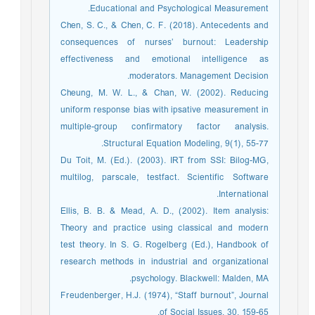
Educational and Psychological Measurement.
Chen, S. C., & Chen, C. F. (2018). Antecedents and
consequences of nurses’ burnout: Leadership
effectiveness and emotional intelligence as
moderators. Management Decision.
Cheung, M. W. L., & Chan, W. (2002). Reducing
uniform response bias with ipsative measurement in
multiple-group confirmatory factor analysis.
Structural Equation Modeling, 9(1), 55-77.
Du Toit, M. (Ed.). (2003). IRT from SSI: Bilog-MG,
multilog, parscale, testfact. Scientific Software
International.
Ellis, B. B. & Mead, A. D., (2002). Item analysis:
Theory and practice using classical and modern
test theory. In S. G. Rogelberg (Ed.), Handbook of
research methods in industrial and organizational
psychology. Blackwell: Malden, MA.
Freudenberger, H.J. (1974), “Staff burnout”, Journal
of Social Issues, 30, 159-65.