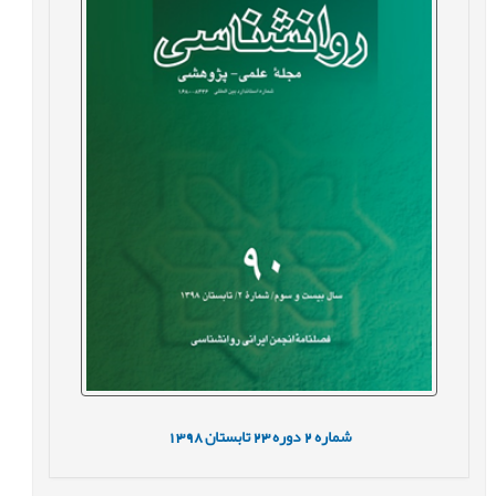
شماره
2
دوره
23
تابستان
1398