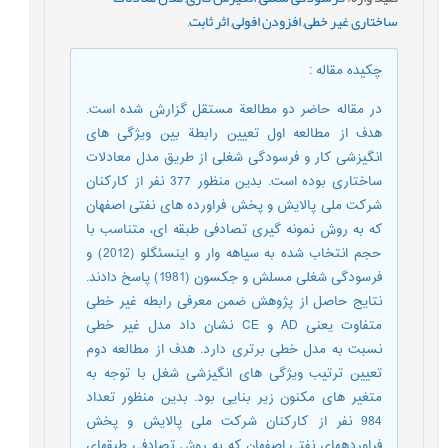
ساختاری غیر خطی
,
افزودن افولی
,
اثر ثابت
,
چکیده مقاله
:
در مقاله حاضر دو مطالعة مستقل گزارش شده است.
هدف از مطالعه اول تعیین رابطة بین ویژگی های
انگیزشی کار و فرسودگی شغلی از طریق مدل معادلات
ساختاری بوده است. بدین منظور 377 نفر از کارکنان
شرکت ملی پالایش و پخش فراورده های نفتی اصفهان
که به روش نمونه گیری تصادفی طبقه ای، متناسب با
حجم انتخاب شده به سیاهه وار و اینسئگلو (2012) و
فرسودگی شغلی مسلش و جکسون (1981) پاسخ دادند.
نتایج حاصل از پژوهش ضمن معرفی رابطه غیر خطی
متفاوت یعنی AD و CE نشان داد مدل غیر خطی
نسبت به مدل خطی برتری دارد. هدف از مطالعه دوم
تعیین ترتیب ویژگی های انگیزشی شغل با توجه به
متغیر های مکنون زیر بنایی بود. بدین منظور تعداد
984 نفر از کارکنان شرکت ملی پالایش و پخش
فراوردههای نفتی اصفهان که به روش تصادفی طبقهای