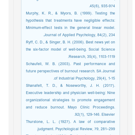
45(6), 935-974.
Murphy, K. R., & Myors, B. (1999). Testing the
hypothesis that treatments have negligible effects:
Minimum-effect tests in the general linear model.
Journal of Applied Psychology, 84(2), 234.
Ryff, C. D., & Singer, B. H. (2006). Best news yet on
the six-factor model of well-being. Social Science
Research, 35(4), 1103-1119.
Schaufeli, W. B. (2003). Past performance and
future perspectives of burnout research. SA Journal
of Industrial Psychology, 29(4), 1-15.
Shanafelt, T. D., & Noseworthy, J. H. (2017).
Executive leadership and physician well-being: Nine
organizational strategies to promote engagement
and reduce burnout. Mayo Clinic Proceedings.
92(1), 129-146. Elsevier.
Thurstone, L. L. (1927). A law of comparative
judgment. Psychological Review, 79, 281–299.