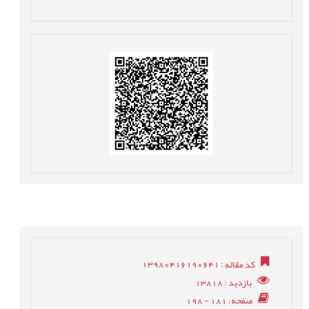
کد مقاله
: 13980416190641
بازدید
: 13818
صفحه
: 181 - 198