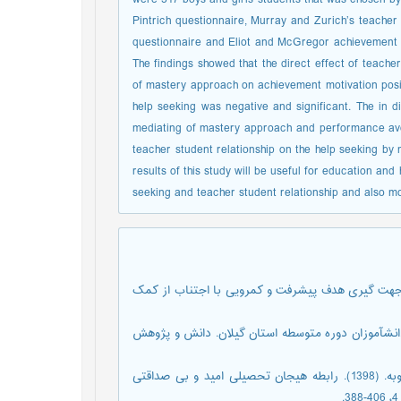
Pintrich questionnaire, Murray and Zurich’s teacher
questionnaire and Eliot and McGregor achievement g
The findings showed that the direct effect of teache
of mastery approach on achievement motivation posit
help seeking was negative and significant. The in d
mediating of mastery approach and performance avoid
teacher student relationship on the help seeking by 
results of this study will be useful for education and
seeking and teacher student relationship and also m
 طالع پسند، سیاوش و بیگدلی، ایمان الله. (1392). رابطه جهت گیری هدف پیشرفت و کمرویی با اجتناب از کمک
 بر روی دانش‏آموزان دوره متوسطه استان گیلان. دانش و پژوهش
بارانی، حمید؛ خرمائی، فرهاد؛ شیخ الاسلامی، راضیه و فولاد چنگ، مجبوبه. (1398). رابطه هیجان تحصیلی امید و بی صداقتی