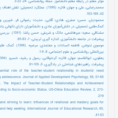
مؤثر معلم در رابطة معلم-دانش‏آموز. مجله روانشناسی. 24، 22-3.
محمدرضایی، علی و جهان، فائزه. (1395). عملکر
42، 169-153.
کمک‌طلبی تحصیلی در دانش‌آموزان عادی و دانش‏آموزان دارای ناتوانی یادگیری ریاض
مشتاقی، سعید؛ م
پیشرفت در جامعه دانش‏آموزی. اندازه گیری تربیتی، 7، 83-65.
موسوی ندوشن، فاطمه ا
بین‌المللی روانشناسی و علوم اجتماعی، 8، 9-1.
پیشرفت. راهبردهای شناختی در یادگیری، 5، 105-91.
ntial role of the teacher-student relationship in students’ need
ng adolescence. Journal of Applied Development Psychology, 58, 57-65.
). The Impact of Teacher-Student Relationships and Achievement
rding to Socio-economic Status. US-China Education Review, 2, 273-
279.
 and striving to learn: Influences of relational and mastery goals for
and help seeking. International Journal of Educational Research, 65,
41-53.