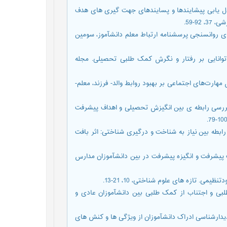
ا؛ شکری، امید؛ فتح آبادی، جلیل و حیدری، محمود. (1396). مدل یابی پیشایندها و پسایندهای جهت گیری های هدف
9-59.
ی ییلاق، منیژه و منصوری نژاد، راضیه. (1394). ویژگیهای روانسنجی پرسشنامه ارتباط معلم دانش‏آموز، سومین
ر اهداف پیشرفت و سطح توانایی بر رفتار و نگرش کمک طلبی تحصیلی. مجله
13). بررسی اثربخشی آموزش مهارت‌های اجتماعی بر بهبود روابط والد- فرزند، معلم-
جمال؛ بارخدا، سیدجمال و محمدیان شریف، کویستان. (1393). بررسی رابطه ی بین انگیزش تحصیلی و اهداف پیشرفت
جی اهداف پیشرفت در رابطه بین نیاز به شناخت و درگیری شناختی: اثر بافت
(1398). بررسی رابطه بین اهداف پیشرفت و انگیزه پیشرفت در بین دانش‏آموزان مدارس
ررسی پیشایندهای کمک طلبی و اجتناب از کمک طلبی بین دانش‏آموزان عادی و
لهه؛ جوکار، بهرام و اژه ای، جواد. (1399). تحلیل پدیدارشناسی ادراک دانش‏آموزان از ویژگی ها و کنش های