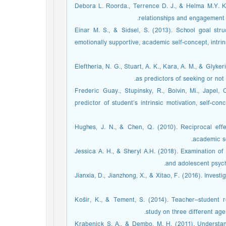
Debora L. Roorda., Terrence D. J., & Helma M.Y. K. 
relationships and engagement i
Einar M. S., & Sidsel, S. (2013). School goal stru
emotionally supportive, academic self-concept, intrins
Eleftheria, N. G., Stuart, A. K., Kara, A. M., & Glyke
as predictors of seeking or not
Frederic Guay., Stupinsky, R., Boivin, Mi., Japel,
predictor of student’s intrinsic motivation, self-c
Hughes, J. N., & Chen, Q. (2010). Reciprocal eff
academic se
Jessica A. H., & Sheryl A.H. (2018). Examination of
and adolescent psych
Jianxia, D., Jianzhong, X., & Xitao, F. (2016). Invest
Košir, K., & Tement, S. (2014). Teacher–student r
study on three different ag
Krabenick S. A., & Dembo, M. H. (2011). Understandi