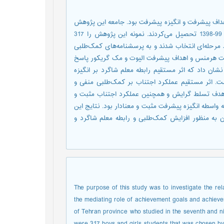
داف پیشرفت و انگیزه پیشرفت بود. جامعه این پژوهش
دانش‏آموزان پایه‏های هفتم تا نهم شهر تهران است که در سال تحصیلی 99-1398 تحصیل می‌کردند. نمونه این پژوهش را 317
مرحله‌ای انتخاب شدند و به پرسشنامه‌های کمک‌طلبی
رفت هرمنس و اهداف پیشرفت الیوت و مک گریکور پاسخ
شان داد که اثر مستقیم رابطه معلم شاگرد بر انگیزه
. اثر مستقیم عملکرد اجتناب بر کمک‌طلبی منفی و
طه هدف تسلط گرایش و همچنین عملکرد اجتناب مثبت و
 واسطه انگیزه پیشرفت مثبت و معنادار بود. نتایج این
 به منظور افزایش کمک‌طلبی و رابطه معلم شاگرد و
The purpose of this study was to investigate the re
the mediating role of achievement goals and achievem
of Tehran province who studied in the seventh and n
were 317 boys and girls students that was chosen by