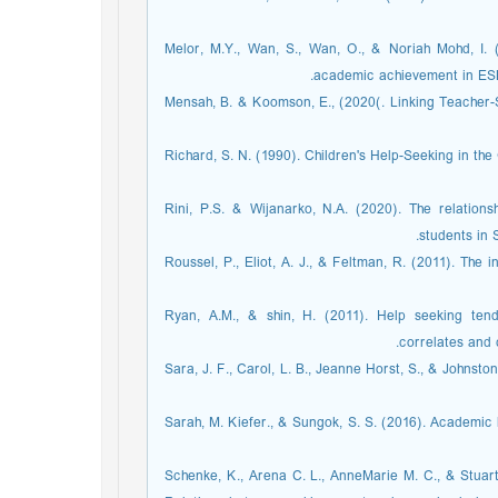
Melor, M.Y., Wan, S., Wan, O., & Noriah Mohd, I. (
academic achievement in ESL
Mensah, B. & Koomson, E., (2020(. Linking Teacher-
Richard, S. N. (1990). Children's Help-Seeking in the
Rini, P.S. & Wijanarko, N.A. (2020). The relation
students in
Roussel, P., Eliot, A. J., & Feltman, R. (2011). The
Ryan, A.M., & shin, H. (2011). Help seeking ten
correlates and 
Sara, J. F., Carol, L. B., Jeanne Horst, S., & Johnst
Sarah, M. Kiefer., & Sungok, S. S. (2016). Academic 
Schenke, K., Arena C. L., AnneMarie M. C., & Stuart