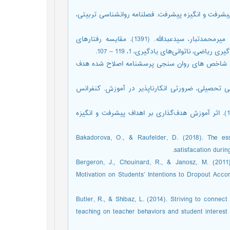
د تحصیلی: نقش اهداف پیشرفت و انگیزه پیشرفت. فصلنامه روانشناسی تربیتی،
محمودیان، حسن؛ صفری، هادی؛ آقایی، حدیث؛ رضوانی فر، شیرین و میرمحمدتبار، سیدعبدالله. (1391). مقایسه رفتارهای
ی، ناتوانی‌های یادگیری، 1، 119 – 107.
یرهاشمی، مالک و شریفی، حسن پاشا. (1391). بررسی شاخص های روان سنجی پرسشنامه اصلاح شده هدف
لسادات و معتمدی، مرضیه. (1396). کمک طلبی تحصیلی، ضرورتی انکارناپذیر در آموزش. کنفرانس
یعقوبی، ابوالقاسم؛ جهان، فائزه؛ کردنوقابی، رسول و رشید، خسرو. (1394). اثر آموزش هدف‌گذاری بر اهداف پیشرفت و انگیزه
Bakadorova, O., & Raufelder, D. (2018). The esse
satisfacation duri
Bergeron, J., Chouinard, R., & Janosz, M. (2011
Motivation on Students’ Intentions to Dropout Acco
Butler, R., & Shibaz, L. (2014). Striving to connect
teaching on teacher behaviors and student interest 