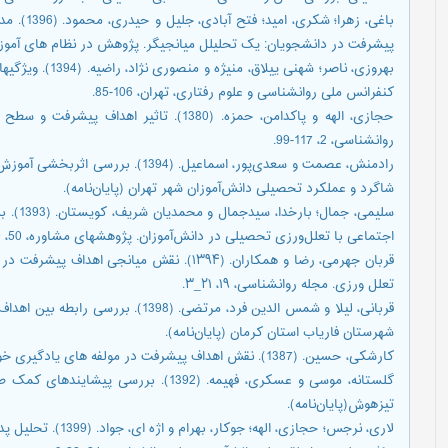
باغی، زهر
پیشرفت در دانشجویان: یک تحلیلل میانجیگر. پژوهش در نظام های آموزشی، 37، 2
بهروزی، ناصر؛ شهن
کنفرانس ملی روانشناسی و علوم رفتاری، تهران، 106-85.
حجازی، الهه و پاکدامن، حمزه. (1380). تاثی
روانشناسی، 2، 117-99.
رادمنش، عصمت و سعدی‌پور، اسماعیل. (94
شاگرد و عملکرد تحصیلی دانش‌آموزان شهر تهران (پایان‌نامه).
سلیمی، 
اجتماعی با تعلل‌ورزی تحصیلی در دانش‌آموزان. پژوهشهای مشاوره، 50، 100-79.
قربان جهرمی، رضا و همکاران. (۱۳۹۴). نقش میان
تعلل ورزی. مجله روانشناسی، ۱۹، ۲۱_۳.
قربانی، لیلا و شمس الدین فرد، مرتضی. 
شهرستان فاریاب استان کرمان (پایان‌نامه).
کارشکی، حسین. (1387). نقش اهداف پیشرفت در مولفه های یادگیری خودتنظیمی. تازه های علوم شناختی، 10، 21-13.
گلستانه، موسی و عسکری، فهیمه. (1392). ب
تیزهوش(پایان‌نامه).
لاری، نرجس؛ حجازی، ا