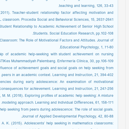
teaching and learning, 126, 33-43.
2011). Teacher-student relationship factor affecting motivation and
 classroom. Procedia Social and Behavioral Sciences, 15, 2637-2641.
Student Relationship to Academic Achievement of Senior High School
Students. Social Education Research, pp.102-108.
 Classroom: The Role of Motivational Factors and Attitudes. Journal of
Educational Psychology, 1, 71-80.
ship of academic help-seeking with student achievement on nursing
 STIKes Muhammadiyah Palembang. Enfermería Clínica, 30, pp.106-109.
 influence of achievement goals and social goals on help seeking from
peers in an academic context. Learning and Instruction, 21, 394-402.
dencies during early adolescence: An examination of motivational
consequences for achievement. Learning and Instruction, 21, 247-256.
on, M. M. (2018). Exploring proﬁles of academic help seeking: A mixture
modeling approach. Learning and Individual Diﬀerences, 61, 158-171.
help seeking from peers during adolescence: The role of social goals.
Journal of Applied Developmental Psychology, 42, 80-88.
 A. K. (2015). Adolescents’ help seeking in mathematics classrooms: