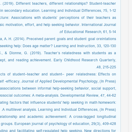
(2019). Different teachers, different relationships? Student-teacher
n secondary education. Learning and Individual Differences, 75, 1-12.
cture: Associations with students’ perceptions of their teachers as
ic motivation, effort, and help seeking behavior. International Journal
of Educational Research, 61, 5-14.
ria, A. H. (2014). Preceived parent goals and student goal oreintations
 seeking help: Does age matter? Learning and Instruction, 33, 120-130.
 C., & Dionne, G. (2019). Teacher’s relatedness with students as a
oncept, and reading achievement. Early Childhood Research Quarterly,
48, 215-225.
ects of student–teacher and student– peer relatedness: Effects on
lf -efficacy. Journal of Applied Developmental Psychology, (In Press).
 associations between informal help-seeking behavior, social support,
osocial outcomes: A meta-analysis. Developmental Review, 47, 44-62.
igating factors that influence students' help seeking in math homework:
A multilevel analysis. Learning and Individual Differences, (In Press).
elationship and academic achievement: A cross-lagged longitudinal
e groups. European journal of psychology of education, 29(3), 409-428.
ng and facilitating self-regulated help seeking. New directions for