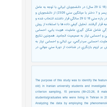
هدف پژوهش حاضر شناسايي ويژگي هاي دوره تحوّلي ظهور بزرگسالي (18 تا 29 سال) در دانشجويان ايراني با توجه به عامل
جنسيت است. بر اين اساس، با استفاده از نمونه گيري ملاکي، 15 نفر (8 پسر و 7 دختر با ميانگين سني 23/26) از دانشجويان و
فارغ التحصيلان دانشگاه ساکن شهر تهران که در سال تحصيلي 1395-96 در بازه سني 18 تا 29 سالگي قرار داشتند انتخاب شده و
ه قرار گرفتند. تحليل کيفي داده ها با استفاده از روش
ويژگي شامل شکل گيري عامليت، هويت يابي، احساس
ي و احساس نياز به صميميت انجاميد. همچنين نتايج
مليت، احساس سردرگمي، بي ثباتي و احساس نياز به
 بر لزوم بازنگري در شناخت از دورة سني جواني در
The purpose of this study was to identify the feat
old) in Iranian university students and investigat
criterion sampling, 15 persons (M=23.26, 8 mal
students/graduates who were living in Tehran in 20
Analyzing the data by employing the phenomenolo