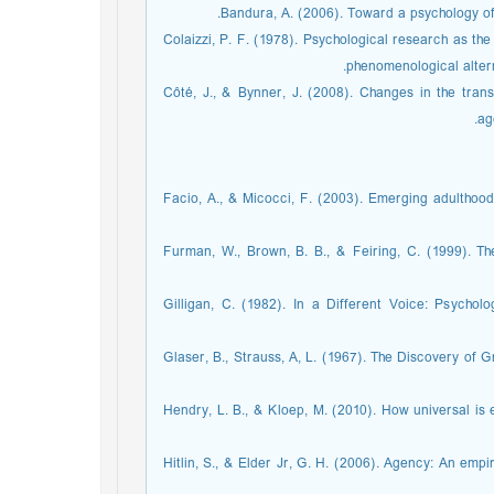
Bandura, A. (2006). Toward a psychology of
Colaizzi, P. F. (1978). Psychological research as the 
phenomenological altern
Côté, J., & Bynner, J. (2008). Changes in the tran
ag
. Facio, A., & Micocci, F. (2003). Emerging adulthoo
Furman, W., Brown, B. B., & Feiring, C. (1999). T
Gilligan, C. (1982). In a Different Voice: Psycho
Glaser, B., Strauss, A, L. (1967). The Discovery of
Hendry, L. B., & Kloep, M. (2010). How universal is
Hitlin, S., & Elder Jr, G. H. (2006). Agency: An emp