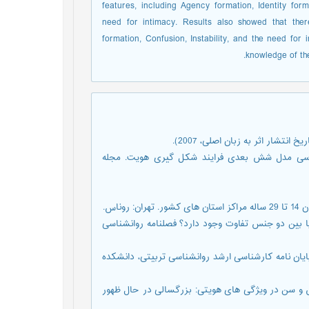
features, including Agency formation, Identity form
need for intimacy. Results also showed that th
formation, Confusion, Instability, and the need for
knowledge of the
آزادفلاح، پ.، فتحی آشتیانی، ع. پورحسین، ر. (1390). بررسی مدل شش بعدی فرایند شکل گیری هویت. مجله
ز مفهوم بزرگسالی: آیا بین دو جنس تفاوت وجود دارد؟ فصلنامه روانشناسی
گسالی. پایان نامه کارشناسی ارشد روانشناسی تربیتی، دانشکده
). نقش عاملیت انسانی، جنس و سن در ویژگی های هویتی: بزرگسالی در حال ظهور