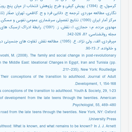
کرسول، ج. (1394). پویش کیفی و طرح پژوهش: انتخاب از میان پن
نگاری، مطالعه موردی. ترجمه ح. دانایی فرد و ح. کاظمی، تهران: صفّار (تاریخ ان
مرکز آمار ایران (1390). نتایج تفصیلی سرشماری عمومی نفوس و مسکن. برگرفته از https://www.amar.org.ir
مهدوی مزده، م.؛ حجازی، ا.؛ نقش، ز. (397
مجله روانشناسی، 87، 326-342.
میرفردی، الف.، ولی نژاد، ع. (1395). مطالعه نقش ت
و خانواده، 7، 73-90.
voshi, M. (2008). The family and social change in post-revolutionary
n the Middle East: Ideational Changes in Egypt, Iran and Tunisia (pp.
217–235). New York: Routledge.
 Their conceptions of the transition to adulthood. Journal of Adult
Development, 1, 154-168.
s conceptions of the transition to adulthood. Youth & Society, 29, 1-23.
 of development from the late teens through the twenties. American
Psychologist, 55, 469–480.
g road from the late teens through the twenties. New York, NY: Oxford
University Press.
ulthood: What is known, and what remains to be known? In J. J. Arnett