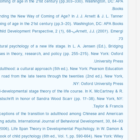
Coming of age in the 21st century (pp.303–330). Washington, DC: APA
Books.
anding the New Way of Coming of Age? In J. J. Arnett & J. L. Tanner
ing of age in the 21st century (pp.3–20). Washington, DC: APA Books.
Arnett, J.J. (2007). Emergiبnt Perspective, 2 (1), 68
73.
tural psychology of a new life stage. In L. A. Jensen (Ed.), Bridging
es in theory, research, and policy (pp. 255–275). New York: Oxford
University Press.
dulthood: a cultural approach (5th ed.). New York: Pearson Education.
g road from the late teens through the twenties (2nd ed.). New York,
NY: Oxford University Press.
al-developmental stage theory of the life course. In K. McCartney & R.
stschrift in honor of Sandra Wood Scarr (pp. 17–38). New York, NY:
Taylor & Francis.
erceptions of the transition to adulthood among Chinese and American
g adults. International Journal of Behavioral Development, 30, 84–93.
. (2006). Life Span Theory in Developmental Psychology. In W. Damon &
ok of child psychology (6th ed., Vol. 1, pp. 590-664). New York: Wiley.