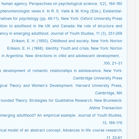
 human agency. Perspectives on psychological science, 1(2), 164-180.
phenomenologist views it. In R. S. Valle & M. King (Eds.), Existential-
atives for psychology (pp. 48-71). New York: Oxford University Press.
sition to adulthood in the UK and Canada: the role of structure and
ency in emerging adulthood. Journal of Youth Studies, 11 (3), 251-268.
Erikson, E. H. (1950). Childhood and society. New York: Norton.
Erikson, E. H. (1968). Identity: Youth and crisis. New York: Norton
d in Argentina. New directions in child and adolescent development,
100, 21–31.
he development of romantic relationships in adolescence. New York:
Cambridge University Press.
logical Theory and Women’s Development. Harvard University Press,
Cambridge, MA.
 Grounded Theory: Strategies for Qualitative Research. New Brunswick:
Aldine Transaction.
 emerging adulthood? An empirical example. Journal of Youth Studies,
13, 169-179.
irical model of an abstract concept. Advances in life course research,
11, 33-67.