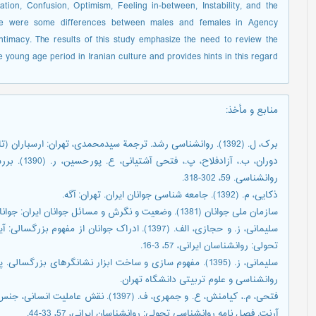
ation, Confusion, Optimism, Feeling in-between, Instability, and the
ere were some differences between males and females in Agency
 intimacy. The results of this study emphasize the need to review the
 young age period in Iranian culture and provides hints in this regard.
منابع و مأخذ
:
برک، ل. (1392). روانشناسی رشد. ترجمة سیدمحمدی، تهران: ارسباران (تاریخ انتشار اثر به زبان اصلی، 2007).
دوران، ب.، 
روانشناسی. 59، 302-318.
ذکایی، م. (1392). جامعه شناسی جوانان ایران. تهران: آگه.
سازمان ملی جوانان (1381). وضعیت و نگرش و مسائل جوانان ایران: جوانان 14 تا 29 ساله مراکز استان های کشور. تهران: روناس.
سلیمانی، ز. و حجازی، الف. (1397). ادراک جوانان ا
تحولی: روانشناسان ایرانی، 57، 3-16.
سلیمانی، ز. (1395). مفهوم سازی و ساخت ابزار نشانگرهای بزر
روانشناسی و علوم تربیتی دانشگاه تهران.
فتحی، م.، کیامنش، ع. و جمهری، ف. (1397
آرنت. فصل نامه روانشناسی تحولی: روانشناسان ایرانی، 57، 33-44.