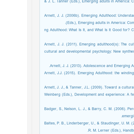
& J. L. Tanner (Eds.), Emerging adults in America: 
Arnett, J. J. (2006b). Emerging Adulthood: Underst
(Eds.), Emerging adults in America: Com
ng Adulthood: What Is It, and What Is It Good for? Child Developme-
Arnett, J. J. (2011). Emerging adulthood(s): The cul
cultural and developmental psychology: New synthes
Arnett, J. J. (2013). Adolescence and Emerging A
Arnett, J.J. (2015). Emerging Adulthood: the windin
Arnett, J. J., & Tanner, J.L. (2009). Toward a cultur
Weinberg (Eds.), Development and experience: A fe
Badger, S., Nelson, L. J., & Barry, C. M. (2006). P
emergin
Baltes, P. B., Linderberger, U., & Staudinger, U. M
R. M. Lerner (Eds.), Handbo