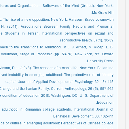
ultures and Organizations: Softeware of the Mind (3rd ed). New York:
Mc Graw Hill.
t: The rise of a new opposition. New York: Harcourt Brace Jovanovich.
A. H. (2011). Associations Between Family Factors and Premarital
e Students in Tehran. International perspectives on sexual and
reproductive health, 37(1), 30-39.
ach to the Transitions to Adulthood. In J. J. Arnett, M. Kloep, L. B.
 Adulthood, Stage or Process? (pp. 53-76). New York, NY: Oxford
University Press.
vinson, D. J. (1978). The seasons of a man’s life. New York: Ballantine.
ved instability in emerging adulthood: The protective role of identity
capital. Journal of Applied Developmental Psychology, 32, 137-145.
Change and the Iranian Family. Current Anthropology, 26 (5), 557-562.
he condition of education 2018. Washington, DC: U. S. Department of
Education.
 adulthood in Romanian college students. International Journal of
Behavioral Development, 33, 402-411.
ence of culture in emerging adulthood: Perspectives of Chinese college