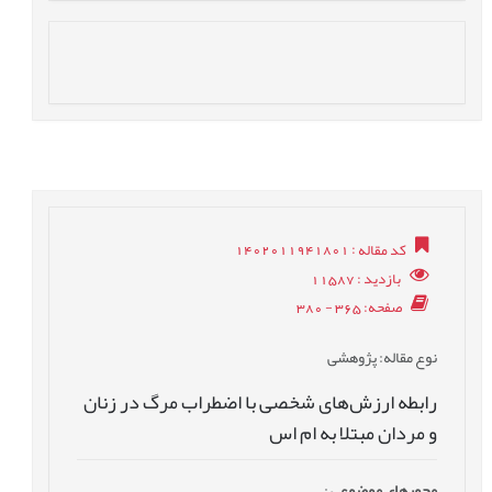
کد مقاله
: 1402011941801
بازدید
: 11587
صفحه
: 365 - 380
نوع مقاله
: پژوهشی
رابطه ارزش‌های شخصی با اضطراب مرگ در زنان
و مردان مبتلا به ام اس
محورهای موضوعی
: