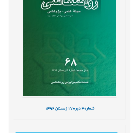
شماره
4
دوره
17
زمستان
1392