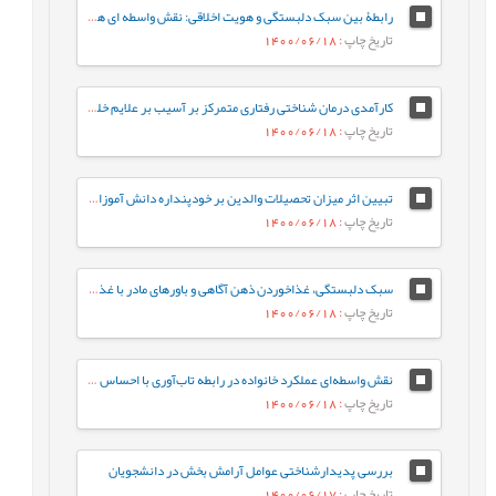
رابطۀ بين سبک دلبستگی و هويت اخلاقی: نقش واسطه ای همدلی
تاریخ چاپ
: 1400/06/18
کارآمدی درمان شناختی رفتاری متمرکز بر آسيب بر علايم خلقی و جسمی کودکان دارای سابقۀ آسيب بين فردی
تاریخ چاپ
: 1400/06/18
تبيين اثر ميزان تحصيلات والدين بر خودپنداره دانش آموزان مقطع متوسطه براساس نقش ميانجي گر کيفيت رابطه والد-فرزند
تاریخ چاپ
: 1400/06/18
سبک دلبستگی، غذاخوردن ذهن آگاهی و باورهای مادر با غذا خوردن هيجانی کودک: نقش واسطه ای تنظيم هيجان کودک
تاریخ چاپ
: 1400/06/18
نقش واسطه‌ای عملکرد خانواده در رابطه تاب‌آوری با احساس حقارت
تاریخ چاپ
: 1400/06/18
بررسی پديدارشناختی عوامل آرامش بخش در دانشجويان
تاریخ چاپ
: 1400/06/17