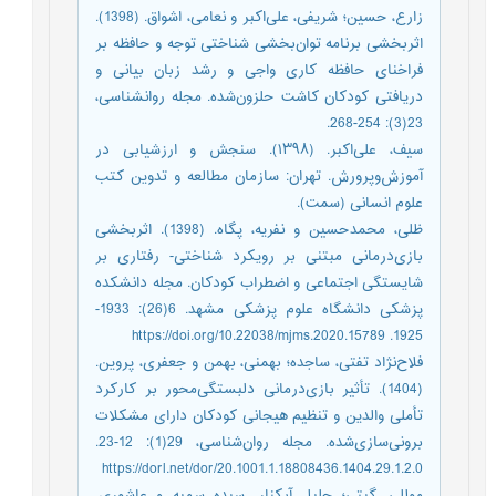
زارع، حسین؛ شریفی، علی‌اکبر و نعامی، اشواق. (1398).
اثربخشی برنامه توان‌بخشی شناختی توجه و حافظه بر
فراخنای حافظه کاری واجی و رشد زبان بیانی و
دریافتی کودکان کاشت حلزون‌شده. مجله روانشناسی،
23(3): 254-268.
سیف، علی‌اکبر. (۱۳۹۸). سنجش و ارزشیابی در
آموزش‌وپرورش. تهران: سازمان مطالعه و تدوین کتب
علوم انسانی (سمت).
ظلی، محمدحسین و نفریه، پگاه. (1398). اثربخشی
بازی‌درمانی مبتنی بر رویکرد شناختی- رفتاری بر
شایستگی اجتماعی و اضطراب کودکان. مجله دانشکده
پزشکی دانشگاه علوم پزشکی مشهد. 6(26): 1933-
1925. https://doi.org/10.22038/mjms.2020.15789
فلاح‌نژاد تفتی، ساجده؛ بهمنی، بهمن و جعفری، پروین.
(1404). تأثیر بازی‌درمانی دلبستگی‌محور بر کارکرد
‌تأملی ‌والدین و تنظیم‌ هیجانی کودکان دارای مشکلات
برونی‌سازی‌شده. مجله روان‌شناسی، 29(1): 12-23.
https://dorl.net/dor/20.1001.1.18808436.1404.29.1.2.0
موللی، گیتی؛ جلیل آبکنار، سیده سمیه و عاشوری،