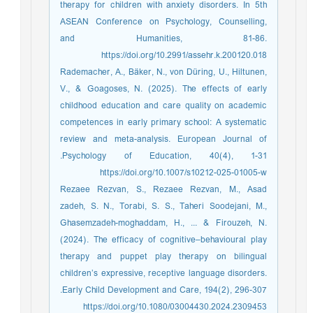
therapy for children with anxiety disorders. In 5th
ASEAN Conference on Psychology, Counselling,
and Humanities, 81-86.
https://doi.org/10.2991/assehr.k.200120.018
Rademacher, A., Bäker, N., von Düring, U., Hiltunen,
V., & Goagoses, N. (2025). The effects of early
childhood education and care quality on academic
competences in early primary school: A systematic
review and meta-analysis. European Journal of
Psychology of Education, 40(4), 1-31.‏
https://doi.org/10.1007/s10212-025-01005-w
Rezaee Rezvan, S., Rezaee Rezvan, M., Asad
zadeh, S. N., Torabi, S. S., Taheri Soodejani, M.,
Ghasemzadeh-moghaddam, H., ... & Firouzeh, N.
(2024). The efficacy of cognitive–behavioural play
therapy and puppet play therapy on bilingual
children’s expressive, receptive language disorders.
Early Child Development and Care, 194(2), 296-307.‏
https://doi.org/10.1080/03004430.2024.2309453