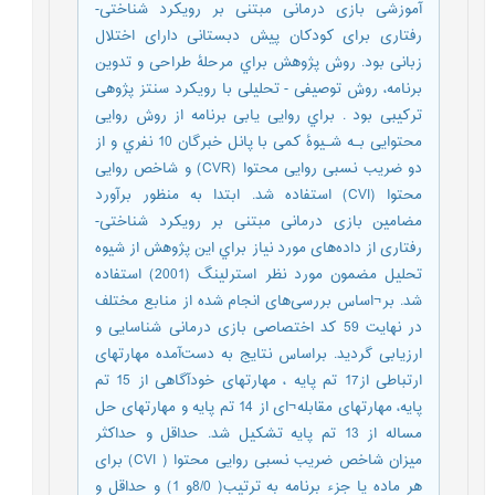
آموزشی بازی درمانی مبتنی بر رویکرد شناختی-
رفتاری برای کودکان پیش دبستانی دارای اختلال
زبانی بود. روش ﭘﮋوﻫﺶ ﺑﺮاي ﻣﺮﺣﻠﮥ ﻃﺮاﺣﯽ و ﺗﺪوﯾﻦ
ﺑﺮﻧﺎﻣﻪ، روش توصیفی - ﺗﺤﻠﯿﻠﯽ ﺑﺎ روﯾﮑﺮد ﺳﻨﺘﺰ ﭘﮋوﻫﯽ
ﺗﺮﮐﯿﺒﯽ ﺑﻮد . براي روایی‌ یابی‌ برنامه‌ از روش‌ روایی‌
محتوایی‌ بـه‌ شـیوۀ کمی‌ با پانل‌ خبرگان‌ 10 نفري و از
دو ضریب‌ نسبی‌ روایی‌ محتوا (CVR) و شاخص‌ روایی‌
محتوا (CVI) استفاده‌ شد. ابتدا به ‌منظور برآورد
مضامین بازی درمانی مبتنی بر رویکرد شناختی-
رفتاری از داده‌های مورد نیاز براي این پژوهش از شیوه
تحلیل مضمون مورد نظر استرلینگ (2001) استفاده
شد. بر¬اساس بررسی‌های انجام ‌شده از منابع مختلف
در نهایت 59 کد اختصاصی بازی درمانی شناسایی و
ارزیابی گردید. براساس نتایج به‌ دست‌آمده مهارتهای
ارتباطی از17 تم پایه ، مهارتهای خودآگاهی از 15 تم
پایه، مهارتهای مقابله¬ای از 14 تم پایه و مهارتهای حل
مساله از 13 تم پایه تشکیل شد. حداقل و حداکثر
میزان شاخص ضریب نسبی روایی محتوا ( CVI) برای
هر ماده یا جزء برنامه به ترتیب( 8/0و 1) و حداقل و