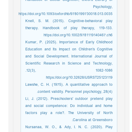
Psychology,
https://doi.org/10.1093/oxfordhb/9780199730018.013.0035
Knell, S. M. (2015). Cognitive‐behavioral play
therapy. Handbook of play therapy, 119-133.
https://doi.org/10.1002/9781119140467.ch6
Kumar, P. (2025). Importance of Early Childhood
Education and Its Impact on Children's Cognitive
and Social Development. International Journal of
Scientific Research in Science and Technology,
12(3), 1082-1086.‏
https://doi.org/10.32628/IJSRST25123119
Lawshe, C. H. (1975). A quantitative approach to
content validity. Personnel psychology, 28(4).‏
Li, J. (2012). Preschoolers' outdoor pretend play
and social competence: Do individual and home
factors play a role?. The University of North
Carolina at Greensboro.‏
Nursanaa, W. O., & Ady, I. N. C. (2020). Play