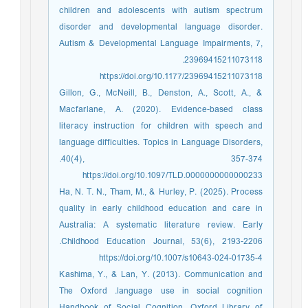
children and adolescents with autism spectrum
disorder and developmental language disorder.
Autism & Developmental Language Impairments, 7,
23969415211073118.‏
https://doi.org/10.1177/23969415211073118
Gillon, G., McNeill, B., Denston, A., Scott, A., &
Macfarlane, A. (2020). Evidence-based class
literacy instruction for children with speech and
language difficulties. Topics in Language Disorders,
40(4), 357-374.‏
https://doi.org/10.1097/TLD.0000000000000233
Ha, N. T. N., Tham, M., & Hurley, P. (2025). Process
quality in early childhood education and care in
Australia: A systematic literature review. Early
Childhood Education Journal, 53(6), 2193-2206.‏
https://doi.org/10.1007/s10643-024-01735-4
Kashima, Y., & Lan, Y. (2013). Communication and
language use in social cognition.‏ The Oxford
Handbook of Social Cognition, Oxford Library of