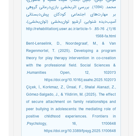
محمد. (1394). بررسی اثربخشی بازی‌درمانی گروهی
بر مهارت‌های اجتماعی کودکان پیش‌دبستانی
آسیب‌دیده شنوایی. آرشیو توان‌بخشی (توان‌بخشی)،
16(1)، 76-85. http://rehabilitationj.uswr.ac.ir/article-1-
1568-fa.html
Bent-Lenselink, D., Noordegraaf, M., & Van
Regenmortel, T. (2025). Developing a program
theory for play therapy intervention in co-creation
with the professional field. Social Sciences &
Humanities Open, 12, 102073.‏
https://doi.org/10.1016/j.ssaho.2025.102073
Çiçek, İ., Korkmaz, Z., Ünsal, F., Shalal Alanazi, Z.,
Gómez-Salgado, J., & Yildirim, M. (2025). The effect
of secure attachment on family relationships and
peer bullying in adolescents: the mediating role of
positive childhood experiences. Frontiers in
Psychology, 16, 1700648.‏
https://doi.org/10.3389/fpsyg.2025.1700648