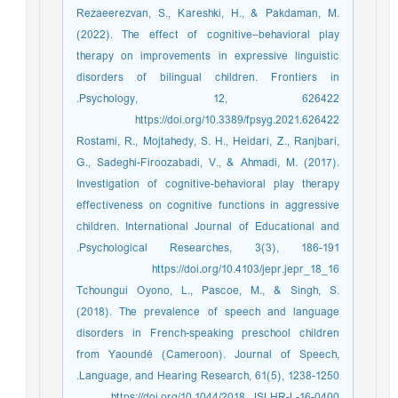
Rezaeerezvan, S., Kareshki, H., & Pakdaman, M.
(2022). The effect of cognitive–behavioral play
therapy on improvements in expressive linguistic
disorders of bilingual children. Frontiers in
Psychology, 12, 626422.‏
https://doi.org/10.3389/fpsyg.2021.626422
Rostami, R., Mojtahedy, S. H., Heidari, Z., Ranjbari,
G., Sadeghi-Firoozabadi, V., & Ahmadi, M. (2017).
Investigation of cognitive-behavioral play therapy
effectiveness on cognitive functions in aggressive
children. International Journal of Educational and
Psychological Researches, 3(3), 186-191.‏
https://doi.org/10.4103/jepr.jepr_18_16
Tchoungui Oyono, L., Pascoe, M., & Singh, S.
(2018). The prevalence of speech and language
disorders in French-speaking preschool children
from Yaoundé (Cameroon). Journal of Speech,
Language, and Hearing Research, 61(5), 1238-1250.‏
https://doi.org/10.1044/2018_JSLHR-L-16-0400