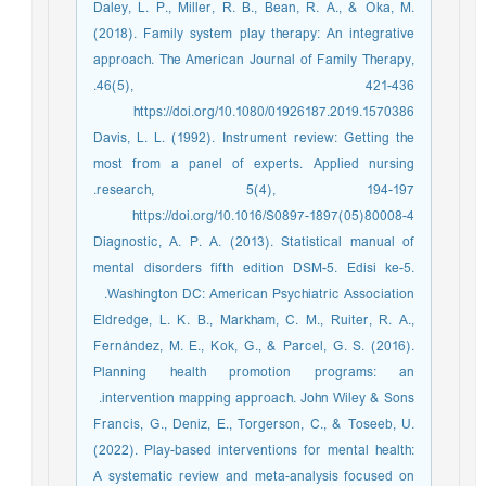
Daley, L. P., Miller, R. B., Bean, R. A., & Oka, M.
(2018). Family system play therapy: An integrative
approach. The American Journal of Family Therapy,
46(5), 421-436.‏
https://doi.org/10.1080/01926187.2019.1570386
Davis, L. L. (1992). Instrument review: Getting the
most from a panel of experts. Applied nursing
research, 5(4), 194-197.‏
https://doi.org/10.1016/S0897-1897(05)80008-4
Diagnostic, A. P. A. (2013). Statistical manual of
mental disorders fifth edition DSM-5. Edisi ke-5.
Washington DC: American Psychiatric Association.‏
Eldredge, L. K. B., Markham, C. M., Ruiter, R. A.,
Fernández, M. E., Kok, G., & Parcel, G. S. (2016).
Planning health promotion programs: an
intervention mapping approach. John Wiley & Sons.‏
Francis, G., Deniz, E., Torgerson, C., & Toseeb, U.
(2022). Play-based interventions for mental health:
A systematic review and meta-analysis focused on