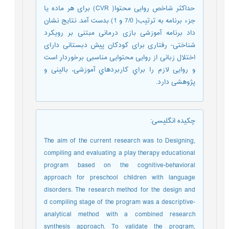
حداکثر شاخص روایی محتوا( CVR) برای هر ماده یا
جزء برنامه به ترتیب( 7/0 و 1) بدست آمد. ﻧﺘﺎﻳﺞ ﻧﺸﺎن
داد برنامه آموزشی بازی درمانی مبتنی بر رویکرد
شناختی- رفتاری برای کودکان پیش دبستانی دارای
اختلال زبانی از رواﻳﻰ ﻣﺤﺘﻮاﻳﻰ ﻣﻨﺎﺳﺒﻰ برخوردار اﺳﺖ
و رواﻳﻰ ﻻزم را ﺑﺮاي ﻛﺎرﺑﺮدﻫﺎي آﻣﻮزﺷﻰ، ﺑﺎﻟﻴﻨﻰ و
ﭘﮋوﻫﺸﻰ دارد.
چکیده انگلیسی
:
The aim of the current research was to Designing,
compiling and evaluating a play therapy educational
program based on the cognitive-behavioral
approach for preschool children with language
disorders. The research method for the design and
d compiling stage of the program was a descriptive-
analytical method with a combined research
synthesis approach. To validate the program,