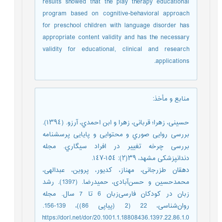
results showed that the play therapy educational
program based on cognitive-behavioral approach
for preschool children with language disorder has
appropriate content validity and has the necessary
validity for educational, clinical and research
applications.
منابع و مأخذ
:
ﺣﺴﻴﻨﻰ، زﻫﺮا؛ ﻗﺮﺑﺎﻧﻰ، زﻫﺮا و اﺑﻦ اﺣﻤﺪي، آرزو. (١٣٩٤).
ﺑﺮرﺳﻰ رواﻳﻰ ﺻﻮري و ﻣﺤﺘﻮاﻳﻰ و ﭘﺎﻳﺎﻳﻰ ﭘﺮﺳﺸﻨﺎﻣﻪ
ﺑﺮرﺳﻰ ﭼﺮﺧﻪ ﺗﻐﻴﻴﺮ در اﻓﺮاد ﺳﻴﮕﺎري. ﻣﺠﻠﻪ
دﻧﺪاﻧﭙﺰﺷﻜﻰ ﻣﺸﻬﺪ، ٣٩(٢): ١٥٤-١٤٧.
دهقان طزرجانی، مهناز، کدیور، پروین، عبدالهی،
محمدحسین و حسن‌آبادی، حمیدرضا. (1397). رشد
زبان در کودکان فارسی‌زبان 6 تا 7 سال. مجله
روان‌شناسی، 22 (2 (پیاپی 86))، 139-156.
https://dorl.net/dor/20.1001.1.18808436.1397.22.86.1.0