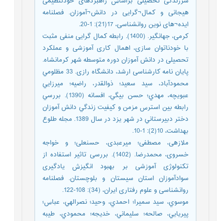
سرزندگی تحصیلی براساس راهبردهای خودتنظیمی
هیجانی و کمال¬گرایی در دانش¬آموزان. فصلنامه
ایده¬های نوین روانشناسی، 17(21): 1-20.
کرمی، جهانگیر. (1400). رابطه کمال گرایی منفی مثبت
با خودناتوان سازی، اهمال کاری آموزشی و عملکرد
تحصیلی در دانش آموزان دوره متوسطه شهر کرمانشاه.
پایان نامه کارشناسی ارشد، دانشگاه رازی. 33 مظلومي
محمودآباد، سيد سعيد؛ ذوالقدر، راضيه؛ ميرزايي
عبويچه، مهدي؛ حسن بيگي، افسانه (1390). بررسي
رابطه بين استرس مزمن و كيفيت زندگي دانش آموزان
دختر دبيرستاني در شهر يزد در سال 1389. مجله طلوع
بهداشت، 10(2): 1-10.
ملازهی، مصطفی؛ میرعبدی، حسنعلی؛ و خواجه
خسروی، محمدرضا. (1402). بررسی تاثیر استفاده از
تکنولوژی آموزشی بر بهبود انگیزش یادگیری
سوادآموزان استان سیستان و بلوچستان. فصلنامه
روانشناسی و علوم رفتاری ایران، (34): 108-122.
موسوي، سيد سميرا؛ احمدي، وحيد؛ نصرالهي، عباس؛
پيريايي، صالحه؛ سليماني، خديجه؛ محمودي، طيبه