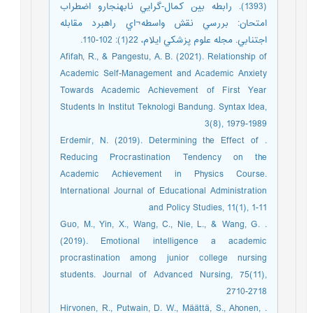
(1393). رابطه بين كمال-گرايي نابهنجارو اضطراب
امتحان: بررسي نقش واسطه¬اي راهبرد مقابله
اجتنابي. مجله علوم پزشكي ايلام، 22(1): 102-110.
Afifah, R., & Pangestu, A. B. (2021). Relationship of
Academic Self-Management and Academic Anxiety
Towards Academic Achievement of First Year
Students In Institut Teknologi Bandung. Syntax Idea,
3(8), 1979-1989
. Erdemir, N. (2019). Determining the Effect of
Reducing Procrastination Tendency on the
Academic Achievement in Physics Course.
International Journal of Educational Administration
and Policy Studies, 11(1), 1-11
. Guo, M., Yin, X., Wang, C., Nie, L., & Wang, G.
(2019). Emotional intelligence a academic
procrastination among junior college nursing
students. Journal of Advanced Nursing, 75(11),
2710-2718
. Hirvonen, R., Putwain, D. W., Määttä, S., Ahonen,