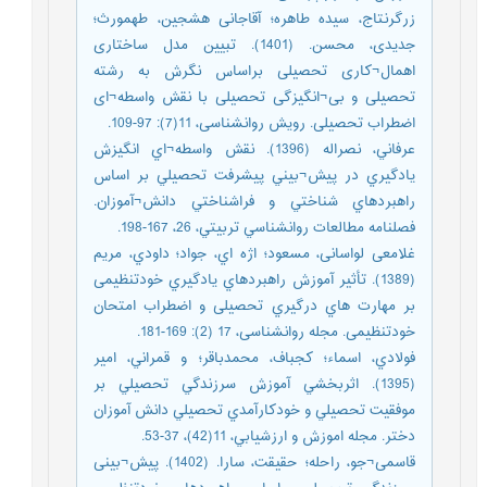
زرگرنتاج، سیده طاهره؛ آقاجانی هشجین، طهمورث؛
جدیدی، محسن. (1401). تبیین مدل ساختاری
اهمال¬کاری تحصیلی براساس نگرش به رشته
تحصیلی و بی¬انگیزگی تحصیلی با نقش واسطه¬ای
اضطراب تحصیلی. رویش روانشناسی، 11(7): 97-109.
عرفاني، نصراله (1396). نقش واسطه¬اي انگيزش
يادگيري در پيش¬بيني پيشرفت تحصيلي بر اساس
راهبردهاي شناختي و فراشناختي دانش¬آموزان.
فصلنامه مطالعات روانشناسي تربيتي، 26، 167-198.
غلامعی لواسانی، مسعود؛ اژه اي، جواد؛ داودي، مریم
(1389). تأثیر آموزش راهبردهاي یادگیري خودتنظیمی
بر مهارت هاي درگیري تحصیلی و اضطراب امتحان
خودتنظیمی. مجله روانشناسی، 17 (2): 169-181.
فولادي، اسماء؛ كجباف، محمدباقر؛ و قمراني، امير
(1395). اثربخشي آموزش سرزندگي تحصيلي بر
موفقيت تحصيلي و خودكارآمدي تحصيلي دانش آموزان
دختر. مجله اموزش و ارزشيابي، 11(42)، 37-53.
قاسمی¬جو، راحله؛ حقیقت، سارا. (1402). پیش¬بینی