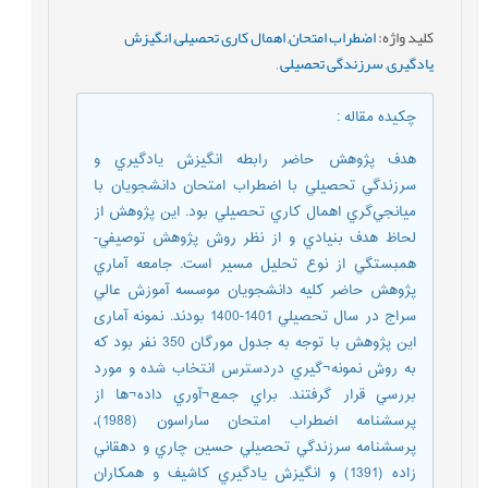
کلید واژه
:
اضطراب امتحان
,
اهمال كاری تحصيلی
,
انگيزش
يادگيری
,
سرزندگی تحصيلی
,
چکیده مقاله
:
هدف پژوهش حاضر رابطه انگيزش يادگيري و
سرزندگي تحصيلي با اضطراب امتحان دانشجويان با
ميانجي‌گري اهمال كاري تحصيلي بود. اين پژوهش از
لحاظ هدف بنيادي و از نظر روش پژوهش توصيفي-
همبستگي از نوع تحليل مسير است. جامعه آماري
پژوهش حاضر كليه دانشجويان موسسه آموزش عالي
سراج در سال تحصيلي 1401-1400 بودند. نمونه آماری
این پژوهش با توجه به جدول مورگان 350 نفر بود که
به روش نمونه¬گيري دردسترس انتخاب شده و مورد
بررسي قرار گرفتند. براي جمع¬آوري داده¬ها از
پرسشنامه اضطراب امتحان ساراسون (1988)،
پرسشنامه سرزندگي تحصيلي حسين چاري و دهقاني
زاده (1391) و انگيزش يادگيري كاشيف و همكاران