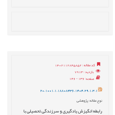
کد مقاله
: 1402112845852
بازدید
: 7913
صفحه
: 136 - 146
20.1001.1.18808436.1404.29.1.3.1
نوع مقاله
: پژوهشی
رابطه انگيزش يادگيری و سرزندگی تحصيلی با