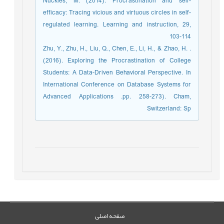
Nückles, M. (2014). Procrastination and self-
efficacy: Tracing vicious and virtuous circles in self-
regulated learning. Learning and instruction, 29,
103-114
. Zhu, Y., Zhu, H., Liu, Q., Chen, E., Li, H., & Zhao, H.
(2016). Exploring the Procrastination of College
Students: A Data-Driven Behavioral Perspective. In
International Conference on Database Systems for
Advanced Applications .pp. 258-273). Cham,
Switzerland: Sp
صفحه اصلی