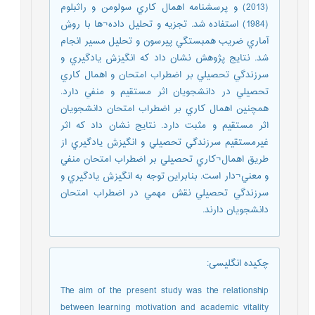
(2013) و پرسشنامه اهمال كاري سولومن و راثبلوم
(1984) استفاده شد. تجزيه و تحليل داده¬ها با روش
آماري ضريب همبستگي پيرسون و تحليل مسير انجام
شد. نتايج پژوهش نشان داد كه انگيزش يادگيري و
سرزندگي تحصيلي بر اضطراب امتحان و اهمال كاري
تحصيلي در دانشجويان اثر مستقيم و منفي دارد.
همچنين اهمال كاري بر اضطراب امتحان دانشجويان
اثر مستقيم و مثبت دارد. نتايج نشان داد كه اثر
غيرمستقيم سرزندگي تحصيلي و انگيزش يادگيري از
طريق اهمال¬كاري تحصيلي بر اضطراب امتحان منفي
و معني¬دار است. بنابراين توجه به انگيزش يادگيري و
سرزندگي تحصيلي نقش مهمي در اضطراب امتحان
دانشجويان دارند.
چکیده انگلیسی
:
The aim of the present study was the relationship
between learning motivation and academic vitality