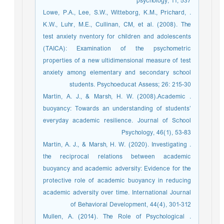
psychology, 11, 537
. Lowe, P.A., Lee, S.W., Witteborg, K.M., Prichard,
K.W., Luhr, M.E., Cullinan, CM, et al. (2008). The
test anxiety nventory for children and adolescents
(TAICA): Examination of the psychometric
properties of a new ultidimensional measure of test
anxiety among elementary and secondary school
students. Psychoeducat Assess; 26: 215-30
. Martin, A. J., & Marsh, H. W. (2008).Academic
buoyancy: Towards an understanding of students’
everyday academic resilience. Journal of School
Psychology, 46(1), 53-83
. Martin, A. J., & Marsh, H. W. (2020). Investigating
the reciprocal relations between academic
buoyancy and academic adversity: Evidence for the
protective role of academic buoyancy in reducing
academic adversity over time. International Journal
of Behavioral Development, 44(4), 301-312
. Mullen, A. (2014). The Role of Psychological