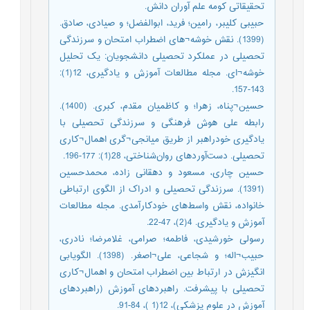
تحقیقاتی کومه علم آوران دانش.
حبیبی کلیبر، رامین؛ فرید، ابوالفضل؛ و صیادی، صادق.
(1399). نقش خوشه¬های اضطراب امتحان و سرزندگی
تحصیلی در عملکرد تحصیلی دانشجویان: یک تحلیل
خوشه¬ای. مجله مطالعات آموزش و یادگیری، 12(1):
143-157.
حسین¬پناه، زهرا؛ و کاظمیان مقدم، کبری. (1400).
رابطه علی هوش فرهنگی و سرزندگی تحصیلی با
یادگیری خودراهبر از طریق میانجی¬گری اهمال¬کاری
تحصیلی. دست‌آوردهای روان‌شناختی، 28(1): 177-196.
حسین چاری، مسعود و دهقانی زاده، محمدحسین
(1391). سرزندگی تحصیلی و ادراک از الگوی ارتباطی
خانواده، نقش واسط‌های خودکارآمدی. مجله مطالعات
آموزش و یادگیری. 4(2)، 47-22.
رسولی خورشیدی، فاطمه؛ صرامی، غلامرضا؛ نادری،
حبیب¬اله؛ و شجاعی، علی¬اصغر. (1398). الگویابی
انگیزش در ارتباط بین اضطراب امتحان و اهمال¬کاری
تحصیلی با پیشرفت. راهبردهای آموزش (راهبردهای
آموزش در علوم پزشکی)، 12(1 )، 84-91.