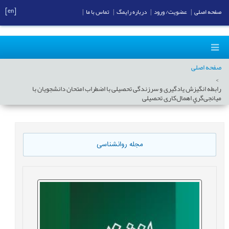
[en]
صفحه اصلی
|
عضویت/ ورود
|
درباره رایمگ
|
تماس با ما
|
صفحه اصلی
رابطه انگيزش يادگيری و سرزندگی تحصيلی با اضطراب امتحان دانشجويان با
ميانجی‌گري اهمال‌كاری تحصيلی
مجله روانشناسی