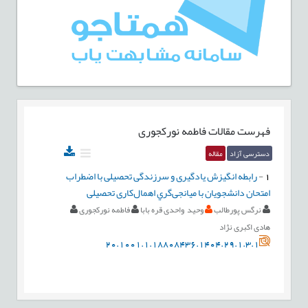
فهرست مقالات
فاطمه نورکجوری
دسترسی آزاد
مقاله
1
-
رابطه انگيزش يادگيری و سرزندگی تحصيلی با اضطراب
امتحان دانشجويان با ميانجی‌گري اهمال‌كاری تحصيلی
نرگس پورطالب
وحید واحدی قره بابا
فاطمه نورکجوری
هادی اکبری نژاد
20.1001.1.18808436.1404.29.1.3.1