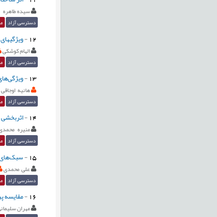
سیده طاهره ذ
دسترسی آزاد
مق
12
-
ویژگی‏های
الهام کوشکی
دسترسی آزاد
مق
13
-
ویژگی‌‌ها
هانیه اوجاقی ز
دسترسی آزاد
مق
14
-
اثربخشی د
منیره محمدی 
دسترسی آزاد
مق
15
-
سبک‌های د
علی محمدی
دسترسی آزاد
مق
16
-
مقایسه پر
مهران سلیمان