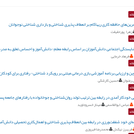
اله
ین‌های حافظه کاری ریهاکام بر انعطاف پذیری شناختی و بازداری شناختی نوجوانان
زهرا پورحقیقت
اله
ایستگی اجتماعی دانش‌آموزان بر اساس رابطه معلم-دانش‌آموز و احساس تعلق به مدرس
فرهاد خرمایی
اله
ن و ارزیابی برنامه آموزشی بازی درمانی مبتنی بر رویکرد شناختی- رفتاری برای کودکان
 رضوان
حسین کارشکی
اله
 خودکارآمدی در رابطه‌ بین ترتیب تولد روان‌شناختی و جوخانواده با رفتارهای جامعه پ
عباس ابوالقاسمی
مهناز خسروجاوید
اله
ای خود شفقت‌‌ورزی در رابطه بین انعطاف‌‌پذیری شناختی و اهمال‌کاری تحصیلی دانش‌آم
فریبرز نیکدل
محمدرضا فیروزی