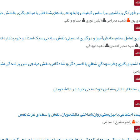
اله
سرخوردگی زناشویی براساس کیفیت روابط و تحریف‌‌های‌‌شناختی با میانجی‌‌گری بخشش در 
ی پور
ناهید معراجی
آیلین نوری
حسام واثقی
اله
اری تعامل معلم-دانش‌آموز و درگیری تحصیلی: نقش میانجی سبک اسناد و خودپنداره ت
سید مدبر احمدی
ناهید اوجاقی
اله
ه اشتياق کاري و فرسودگي شغلي با افسردگی و شادکامی: نقش میانجی سرریزشدگی مثبت
اجی
اله
 ساختار عاملی مقیاس خودسنجی خرد در دانشجویان
اله
یسه اجتماعی با بهزیستی روان‌‌شناختی دانشجویان: نقش واسطه‌‌‌‌ای عزت ‌‌نفس
ده
راضیه شیخ الاسلامی
اله
ری سبک دلبستگی و ترومای کودکی درخانواده بر اعتیاد به اینترنت با میانجی‌گری تنظیم