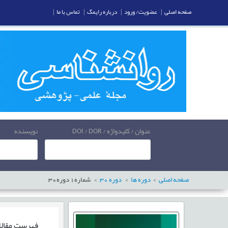
صفحه اصلی
|
عضویت/ ورود
|
درباره رایمگ
|
تماس با ما
|
عنوان / کلیدواژه / DOI / DOR
نویسنده
صفحه اصلی
دوره ها
دوره
30
شماره
1
دوره
30
فهرست مقال