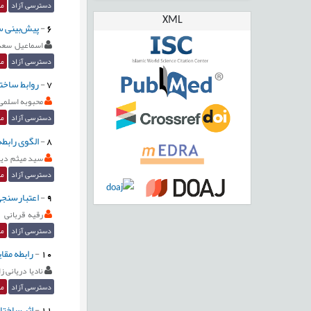
دسترسی آزاد
مق
XML
6
-
پیش‌‌بینی 
اسماعیل سعد
دسترسی آزاد
مق
7
-
روابط ساخت
محبوبه اسلمی
دسترسی آزاد
مق
8
-
الگوی رابط
سید میثم دیب
دسترسی آزاد
مق
9
-
اعتبارسنجی
رقیه قربانی
دسترسی آزاد
مق
10
-
رابطه مقا
نادیا دریانی زا
دسترسی آزاد
مق
11
-
اثر ساختا