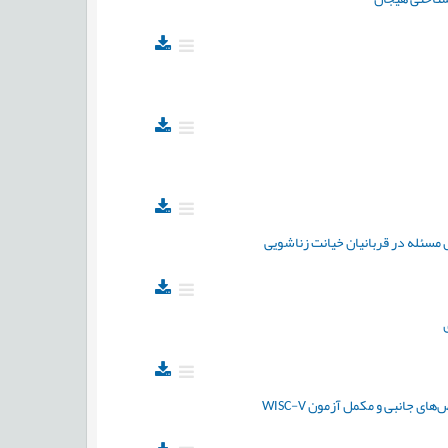
 مسئله در قربانیان خیانت زناشویی
جانبی و مکمل آزمون WISC-V