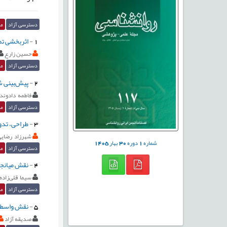
دسترسی آزاد
مق
1
-
اثربخشی تمر
حسین زارع
دسترسی آزاد
مق
2
-
پیش‌بینی ش
فاطمه دادوند
دسترسی آزاد
مق
3
-
طراحی، تدوی
شهرزاد رضایی
شماره
1
دوره
30
بهار
1405
دسترسی آزاد
مق
4
-
نقش میانجی
سیما قلی‌زاده
دسترسی آزاد
مق
5
-
نقش واسطه‌
صدیقه آزاد