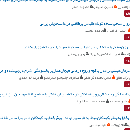
والفقاری
حسین شیبانی
محبوبه طاهر
اله
 روان‌سنجی نسخه کوتاه مقیاس پرطاقتی در دانشجویان ایرانی
زینب اکرامیان
فاطمه الماسی
اله
ی روان‌‌سنجی نسخه فارسی مقیاس سندرم سیندرلا در دانشجویان دختر
اده
فخرالسادات قریشی راد
رحیم یوسفی
اله
رمان مبتنی بر مدل باکوم و زوج‌درمانی هیجان‌مدار بر بخشودگی، شرم درونی‌شده و حل
نژاد مطلق
حسن بافنده قراملکی
غلامرضا چلبیانلو حسرتانلو
عزت اله احمدی
اله
لبستگی و پریشانی روان‌شناختی در دانشجویان: نقش واسطه‌ای تنظیم هیجان بین فردی
هادی صمدیه
محمد حسین سالاری فر
اله
وفایل هوشی کودکان مبتلا به نارسایی توجه- بیش‌فعالی با کودکان عادی براساس شاخص‌های 
ی
لادن واقف
لعیا عبداللهی