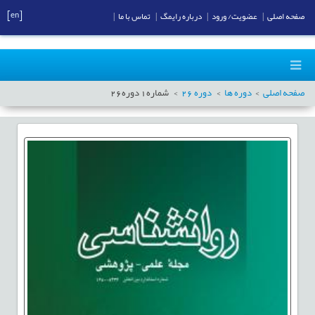
[en]
صفحه اصلی
|
عضویت/ ورود
|
درباره رایمگ
|
تماس با ما
|
صفحه اصلی
دوره ها
دوره
26
شماره
1
دوره
26