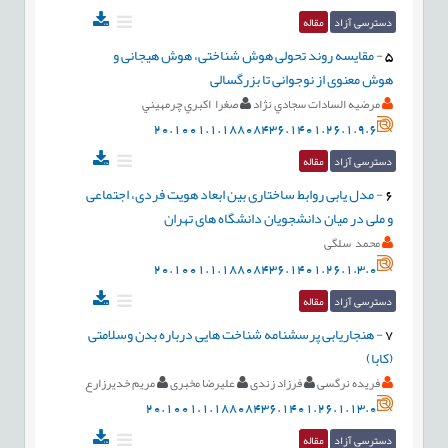
دسترسی آزاد
مقاله
5
-
مقایسه روند تحولی هوش شناختی، هوش هیجانی و
هوش معنوی از نوجوانی تا بزرگسالی
مرضيه السادات سجادي نژاد
صغرا اكبري چرمهيني
20.1001.1.18808436.1401.26.1.9.6
دسترسی آزاد
مقاله
6
-
مدل یابی روابط ساختاری بین ابعاد هویت فردی، اجتماعی
و ملی در میان دانشجویان دانشگاه های تهران
محمد سلگی
20.1001.1.18808436.1401.26.1.3.0
دسترسی آزاد
مقاله
7
-
هنجاریابی پرسشنامه شناخت هایی درباره بدن وسلامتی
(کابا)
فریده نرگسی
فرزاد زندی
علیرضا مخبری
مریم خدیرزارع
20.1001.1.18808436.1401.26.1.13.0
دسترسی آزاد
مقاله