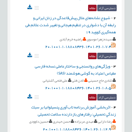
دسترسی آزاد
مقاله
2
-
شیوع نشانه‌های ملال پیش‌قاعدگی در زنان ایرانی و
رابطه آن با دشواری در تنظیم هیجانی و تغییر شدت علائم طی
همه‌گیری کووید 19
سیده زهرا موسوی
راضیه خرم آبادی
20.1001.1.18808436.1401.26.1.7.4
دسترسی آزاد
مقاله
3
-
ویژگی‌های روانسنجی و ساختارعاملی نسخه فارسی
مقیاس اعتیاد به گوشی هوشمند (SAS)
شادی حاج حسینی
لادن فتی
علی فتحی آشتیانی
20.1001.1.18808436.1401.26.1.8.5
دسترسی آزاد
مقاله
4
-
اثربخشی آموزش برنامه تاب‌آوری پنسیلوانیا بر سبك
زندگي تحصيلي: رفتارهای بازدارنده سلامت تحصیلی
رضا دارابی
مهدی عربزاده
حسن حیدری
حسین داوودی
20.1001.1.18808436.1401.26.1.12.9