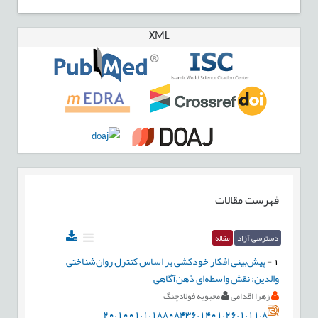
XML
فهرست مقالات
دسترسی آزاد
مقاله
1
-
پیش‌بینی افکار خودکشی بر اساس کنترل روان‌شناختی
والدین: نقش واسطه‌ای ذهن‌آگاهی
زهرا اقدامی
محبوبه فولادچنگ
20.1001.1.18808436.1401.26.1.11.8