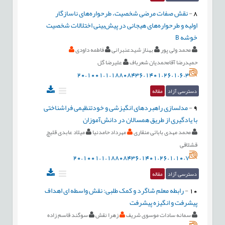
8
-
نقش صفات مرضی شخصیت، طرحواره‌های ناسازگار
اولیه و طرحواره‌های هیجانی در پیش‌بینی اختلالات شخصیت
خوشه B
محمد ولی پور
بهناز شیدعنبرانی
فاطمه داودی
حمیدرضا آقامحمديان شعرباف
علیرضا گل
20.1001.1.18808436.1401.26.1.6.3
دسترسی آزاد
مقاله
9
-
مدلسازی راهبردهای انگیزشی و خودتنظیمی فراشناختی
با یادگیری از طریق همسالان در دانش‌آموزان
محمد مهدی بابائی منقاری
مهرداد حامدنیا
میلاد عابدی قلیچ
قشلاقی
20.1001.1.18808436.1401.26.1.10.7
دسترسی آزاد
مقاله
10
-
رابطه معلم شاگرد و کمک طلبی: نقش واسطه ای اهداف
پیشرفت و انگیزه پیشرفت
سمانه سادات موسوی شریف
زهرا نقش
سوگند قاسم زاده