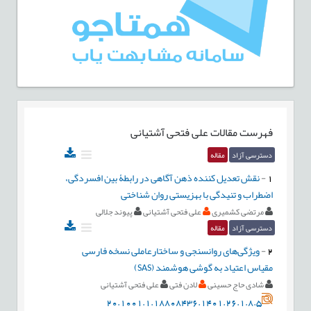
فهرست مقالات
علی فتحی آشتیانی
دسترسی آزاد
مقاله
1
-
نقش تعدیل کننده ذهن آگاهی در رابطۀ بین افسردگی،
اضطراب و تنیدگی با بهزیستی روان شناختی
مرتضی کشمیری
علی فتحی آشتیانی
پیوند جلالی
دسترسی آزاد
مقاله
2
-
ویژگی‌های روانسنجی و ساختارعاملی نسخه فارسی
مقیاس اعتیاد به گوشی هوشمند (SAS)
شادی حاج حسینی
لادن فتی
علی فتحی آشتیانی
20.1001.1.18808436.1401.26.1.8.5