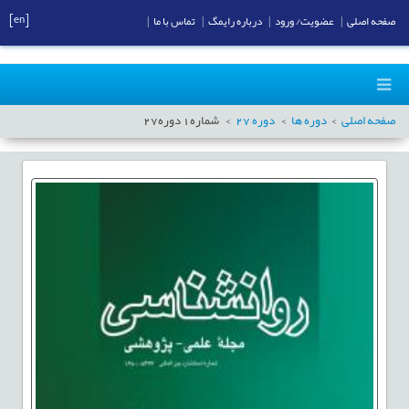
[en]
صفحه اصلی
|
عضویت/ ورود
|
درباره رایمگ
|
تماس با ما
|
صفحه اصلی
دوره ها
دوره
27
شماره
1
دوره
27