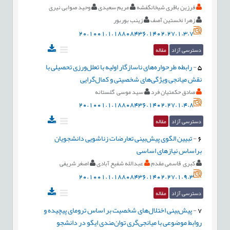
فرزین باقری شیخانگفشه
مریم سعیدی
وحید صوابی نیری
زهرا نخستین آصف
زینب بوربور
20.1001.1.18808436.1402.27.1.3.7
دسترسی آزاد
مقاله
5
-
رابطه طرحواره‌های ناسازگار اولیه با تعلل‌ورزی تحصیلی با
نقش میانجی ویژگی‌های شخصیتی و کمال‌گرایی
صادق حکمتیان فرد
سید موسی گلستانه
20.1001.1.18808436.1402.27.1.4.8
دسترسی آزاد
مقاله
6
-
تبیین الگوی پیش‌‌بینی تعارضات زناشویی دانشجویان
براساس نیازهای اساسی
کبری قاسمی مقدم
عبدالله شفیع آبادی
اصغر شریفی
20.1001.1.18808436.1402.27.1.9.3
دسترسی آزاد
مقاله
7
-
پیش‌بینی اختلال‌های شخصیت بر اساس ترومای پیچیده و
روابط موضوعی با میانجی‌گری توان‌مندی ایگو در دانشجو