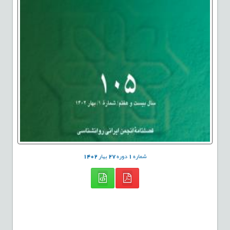
شماره
1
دوره
27
بهار
1402