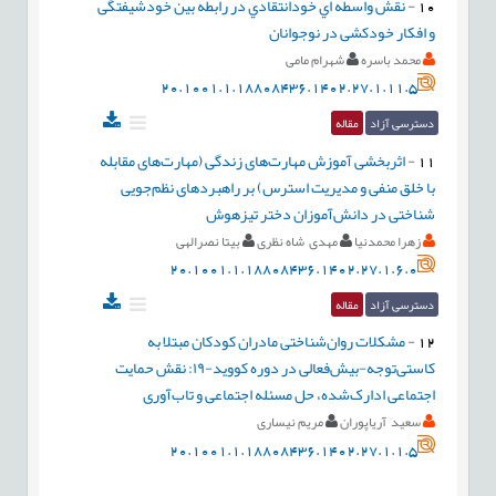
10
-
نقش واسطه اي خودانتقادي در رابطه بين خودشیفتگی
و افکار خودکشی در نوجوانان
محمد باسره
شهرام مامی
20.1001.1.18808436.1402.27.1.11.5
دسترسی آزاد
مقاله
11
-
اثربخشی آموزش مهارت‌های زندگی (مهارت‌های مقابله
با خلق منفی و مدیریت استرس) بر راهبردهای نظم‌جویی
شناختی در دانش‌آموزان دختر تیزهوش
زهرا محمدنیا
مهدی شاه نظری
بیتا نصرالهی
20.1001.1.18808436.1402.27.1.6.0
دسترسی آزاد
مقاله
12
-
مشکلات روان‌شناختی مادران کودکان مبتلا به
کاستی‌توجه-بیش‌فعالی در دوره کووید-۱۹: نقش حمایت
اجتماعی ادارک‌شده، حل مسئله اجتماعی و تاب‌آوری
سعید آریاپوران
مریم نیساری
20.1001.1.18808436.1402.27.1.1.5