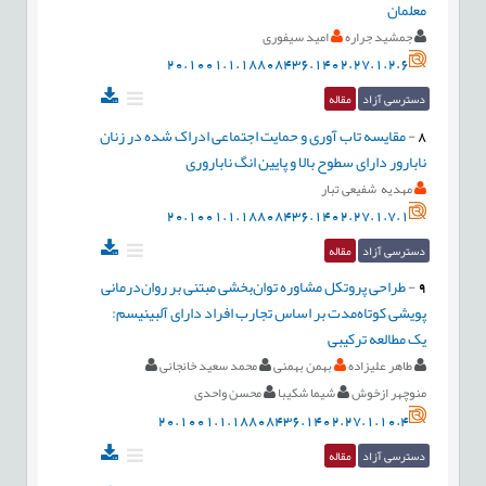
معلمان
جمشید جراره
امید سیفوری
20.1001.1.18808436.1402.27.1.2.6
دسترسی آزاد
مقاله
8
-
مقایسه تاب آوری و حمایت اجتماعی ادراک شده در زنان
نابارور دارای سطوح بالا و پایین انگ ناباروری
مهدیه شفیعی تبار
20.1001.1.18808436.1402.27.1.7.1
دسترسی آزاد
مقاله
9
-
طراحی پروتکل مشاوره توان‌بخشی مبتنی بر روان‌درمانی
پویشی کوتاه‌مدت بر اساس تجارب افراد دارای آلبینیسم:
یک مطالعه ترکیبی
طاهر علیزاده
بهمن بهمنی
محمد سعید خانجانی
منوچهر ازخوش
شیما شکیبا
محسن واحدی
20.1001.1.18808436.1402.27.1.10.4
دسترسی آزاد
مقاله