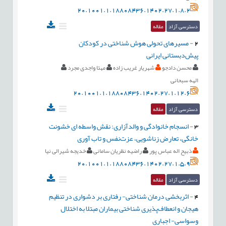
20.1001.1.18808436.1402.27.1.8.2
دسترسی آزاد
مقاله
2
-
مسیرهای تحولی هوش شناختی در کودکان
پیش‌دبستانی ایرانی
محسن دادجو
شهریار غریب زاده
مهتا واجدی مجرد
الهه سبحانی
20.1001.1.18808436.1402.27.1.12.6
دسترسی آزاد
مقاله
3
-
انسجام خانوادگی و والدآزاری: نقش واسطه ای خشونت
خانگی، تعارض زناشویی، عزت‌نفس و تاب آوری
ذبیح اله عباس پور
راضیه نظریان سامانی
خدیجه شیرالی نیا
20.1001.1.18808436.1402.27.1.5.9
دسترسی آزاد
مقاله
4
-
اثربخشی درمان شناختی- رفتاری بر دشواری در تنظیم
هیجان و انعطاف‌‌پذیری شناختی بیماران مبتلا به اختلال
وسواسی- اجباری