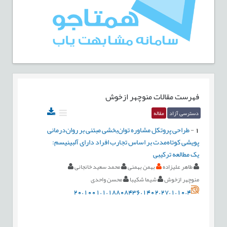
فهرست مقالات
منوچهر ازخوش
دسترسی آزاد
مقاله
1
-
طراحی پروتکل مشاوره توان‌بخشی مبتنی بر روان‌درمانی
پویشی کوتاه‌مدت بر اساس تجارب افراد دارای آلبینیسم:
یک مطالعه ترکیبی
طاهر علیزاده
بهمن بهمنی
محمد سعید خانجانی
منوچهر ازخوش
شیما شکیبا
محسن واحدی
20.1001.1.18808436.1402.27.1.10.4