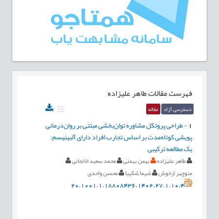
فهرست مقالات
طاهر علیزاده
دسترسی آزاد
مقاله
1
-
طراحی پروتکل مشاوره توان‌بخشی مبتنی بر روان‌درمانی
پویشی کوتاه‌مدت بر اساس تجارب افراد دارای آلبینیسم:
یک مطالعه ترکیبی
طاهر علیزاده
بهمن بهمنی
محمد سعید خانجانی
منوچهر ازخوش
شیما شکیبا
محسن واحدی
20.1001.1.18808436.1402.27.1.10.4