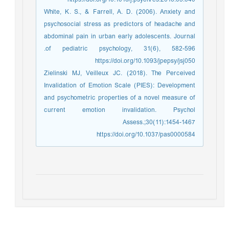
White, K. S., & Farrell, A. D. (2006). Anxiety and
psychosocial stress as predictors of headache and
abdominal pain in urban early adolescents. Journal
of pediatric psychology, 31(6), 582-596.‏
https://doi.org/10.1093/jpepsy/jsj050
Zielinski MJ, Veilleux JC. (2018). The Perceived
Invalidation of Emotion Scale (PIES): Development
and psychometric properties of a novel measure of
current emotion invalidation. Psychol
Assess.;30(11):1454-1467
https://doi.org/10.1037/pas0000584