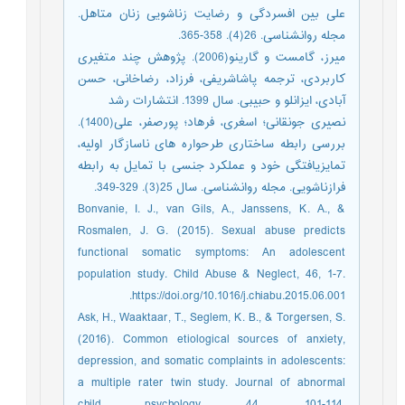
علی بین افسردگی و رضایت زناشویی زنان متاهل.
مجله روانشناسی. 26(4). 358-365.
میرز، گامست و گارینو(2006). پژوهش چند متغیری
کاربردی، ترجمه پاشاشریفی، فرزاد، رضاخانی، حسن
آبادی، ایزانلو و حبیبی. سال 1399. انتشارات رشد
نصیری جونقانی؛ اسغری، فرهاد؛ پورصفر، علی(1400).
بررسی رابطه ساختاری طرحواره های ناسازگار اولیه،
تمایزیافتگی خود و عملکرد جنسی با تمایل به رابطه
فرازناشویی. مجله روانشناسی. سال 25(3). 329-349.
‏Bonvanie, I. J., van Gils, A., Janssens, K. A., &
Rosmalen, J. G. (2015). Sexual abuse predicts
functional somatic symptoms: An adolescent
population study. Child Abuse & Neglect, 46, 1-7.
https://doi.org/10.1016/j.chiabu.2015.06.001.
Ask, H., Waaktaar, T., Seglem, K. B., & Torgersen, S.
(2016). Common etiological sources of anxiety,
depression, and somatic complaints in adolescents:
a multiple rater twin study. Journal of abnormal
child psychology, 44, 101-114.