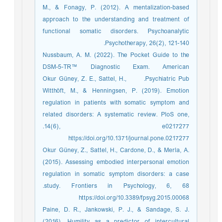
M., & Fonagy, P. (2012). A mentalization-based
approach to the understanding and treatment of
functional somatic disorders. Psychoanalytic
Psychotherapy, 26(2), 121-140.‏
Nussbaum, A. M. (2022). The Pocket Guide to the
DSM-5-TR™ Diagnostic Exam. American
Psychiatric Pub.‏ ‏ ‏ ‏ ‏ ‏ ‏ Okur Güney, Z. E., Sattel, H.,
Witthöft, M., & Henningsen, P. (2019). Emotion
regulation in patients with somatic symptom and
related disorders: A systematic review. PloS one,
14(6), e0217277.‏
https://doi.org/10.1371/journal.pone.0217277
Okur Güney, Z., Sattel, H., Cardone, D., & Merla, A.
(2015). Assessing embodied interpersonal emotion
regulation in somatic symptom disorders: a case
study. Frontiers in Psychology, 6, 68.‏
https://doi.org/10.3389/fpsyg.2015.00068
Paine, D. R., Jankowski, P. J., & Sandage, S. J.
(2016). Humility as a predictor of intercultural