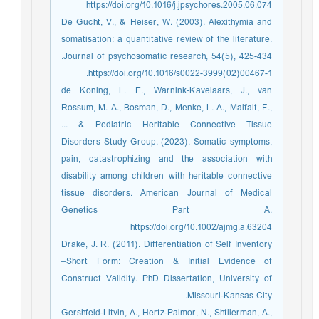
https://doi.org/10.1016/j.jpsychores.2005.06.074
De Gucht, V., & Heiser, W. (2003). Alexithymia and
somatisation: a quantitative review of the literature.
Journal of psychosomatic research, 54(5), 425-434.‏
https://doi.org/10.1016/s0022-3999(02)00467-1.
de Koning, L. E., Warnink‐Kavelaars, J., van
Rossum, M. A., Bosman, D., Menke, L. A., Malfait, F.,
... & Pediatric Heritable Connective Tissue
Disorders Study Group. (2023). Somatic symptoms,
pain, catastrophizing and the association with
disability among children with heritable connective
tissue disorders. American Journal of Medical
Genetics Part A.
https://doi.org/10.1002/ajmg.a.63204
Drake, J. R. (2011). Differentiation of Self Inventory
–Short Form: Creation & Initial Evidence of
Construct Validity. PhD Dissertation, University of
Missouri-Kansas City.
Gershfeld-Litvin, A., Hertz-Palmor, N., Shtilerman, A.,