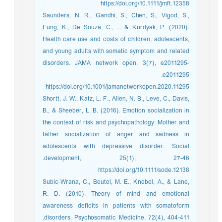
https://doi.org/10.1111/jmft.12358
Saunders, N. R., Gandhi, S., Chen, S., Vigod, S.,
Fung, K., De Souza, C., ... & Kurdyak, P. (2020).
Health care use and costs of children, adolescents,
and young adults with somatic symptom and related
disorders. JAMA network open, 3(7), e2011295-
e2011295.‏
https://doi.org/10.1001/jamanetworkopen.2020.11295
Shortt, J. W., Katz, L. F., Allen, N. B., Leve, C., Davis,
B., & Sheeber, L. B. (2016). Emotion socialization in
the context of risk and psychopathology: Mother and
father socialization of anger and sadness in
adolescents with depressive disorder. Social
development, 25(1), 27-46.‏
https://doi.org/10.1111/sode.12138
Subic-Wrana, C., Beutel, M. E., Knebel, A., & Lane,
R. D. (2010). Theory of mind and emotional
awareness deficits in patients with somatoform
disorders. Psychosomatic Medicine, 72(4), 404-411.‏