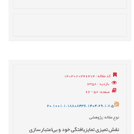
کد مقاله
: 1403020346474
بازدید
: 6358
صفحه
: 58 - 66
20.1001.1.18808436.1404.29.1.7.5
نوع مقاله
: پژوهشی
نقش تمیزی تمایزیافتگی خود و بی‌اعتبارسازی