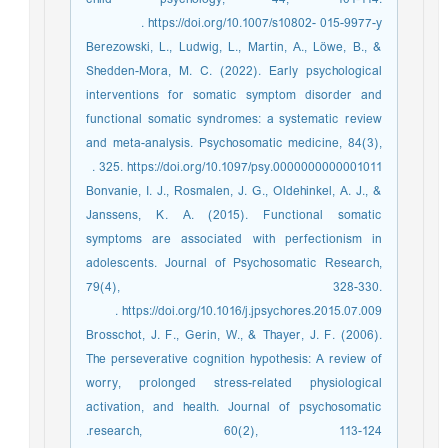
https://doi.org/10.1007/s10802- 015-9977-y .
Berezowski, L., Ludwig, L., Martin, A., Löwe, B., &
Shedden-Mora, M. C. (2022). Early psychological
interventions for somatic symptom disorder and
functional somatic syndromes: a systematic review
and meta-analysis. Psychosomatic medicine, 84(3),
325. https://doi.org/10.1097/psy.0000000000001011 .
Bonvanie, I. J., Rosmalen, J. G., Oldehinkel, A. J., &
Janssens, K. A. (2015). Functional somatic
symptoms are associated with perfectionism in
adolescents. Journal of Psychosomatic Research,
79(4), 328-330.
https://doi.org/10.1016/j.jpsychores.2015.07.009 .
Brosschot, J. F., Gerin, W., & Thayer, J. F. (2006).
The perseverative cognition hypothesis: A review of
worry, prolonged stress-related physiological
activation, and health. Journal of psychosomatic
research, 60(2), 113-124.‏