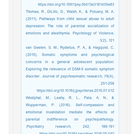
https://doi.org/10.1097/psy.0b013e3181d35e83
Thomas, R., DiLillo, D., Walsh, K., & Polusny, M. A.
(2011). Pathways from child sexual abuse to adult
depression: The role of parental socialization of
emotions and alexithymia. Psychology of Violence,
1(2), 121.‏
van Geelen, S. M., Rydelius, P. A., & Hagquist, C.
(2015). Somatic symptoms and psychological
concerns in a general adolescent population:
Exploring the relevance of DSM-5 somatic symptom
disorder. Journal of psychosomatic research, 79(4),
251-258.‏
https://doi.org/10.1016/j.jpsychores.2015.07.012
Westphal, M., Leahy, R. L., Pala, A. N., &
Wupperman, P. (2016). Self-compassion and
emotional invalidation mediate the effects of
parental indifference on psychopathology.
Psychiatry research, 242, 186-191.‏
https://doi.org/10.1016/j.psychres.2016.05.040