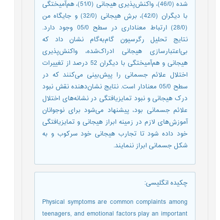
شده (46/0)، واکنش‌پذیری هیجانی (51/0)، هم‌آمیختگی
با دیگران (42/0)، برش هیجانی (32/0) و جایگاه من
(28/0) ارتباط معناداری در سطح 05/0 وجود دارد.
نتایج تحلیل رگرسیون گام‌به‌گام نشان داد که
بی‌اعتبارسازی هیجانی ادراک‌شده، واکنش‌پذیری
هیجانی و هم‌آمیختگی با دیگران 52 درصد از تغییرات
اختلال علائم جسمانی را پیش‌بینی می‌کنند که در
سطح 05/0 معنادار است. نتایج نشان‌دهنده نقش نبود
درک هیجانی و نبود تمایزیافتگی در نشانه‌های اختلال
علائم جسمانی بود، پیشنهاد می‌شود برای نوجوانان
آموزش‌های لازم در زمینه ابراز هیجانی و تمایزیافتگی
خود داده شود تا تجارب هیجانی خود سرکوب و به
شکل جسمانی ابراز ننمایند.
چکیده انگلیسی
:
Physical symptoms are common complaints among
teenagers, and emotional factors play an important