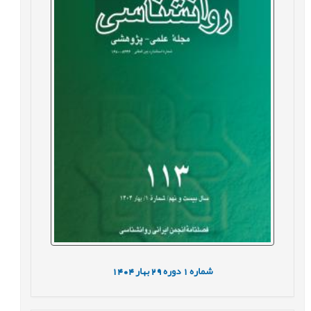
شماره
1
دوره
29
بهار
1404