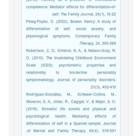
competence: Mediator effects for differentiation-of-
self. The Family Journal, 24(1), 15-22.‏
Peleg-Popko, O. (2022). Bowen theory: A study of
differentiation of self, social anxiety, and
physiological symptoms. Contemporary Family
Therapy, 24, 355-369.‏
Robertson, C. D., Kimbrel, N. A., & Nelson-Gray, R.
O. (2013). The Invalidating Childhood Environment
Scale (ICES): psychometric properties and
relationship to borderline personality
symptomatology. Journal of personality disorders,
27(3), 402-410.‏
Rodríguez‐González, M., Schweer‐Collins, M.,
Skowron, E. A., Jódar, R., Cagigal, V., & Major, S. O.
(2019). Stressful life events and physical and
psychological health: Mediating effects of
differentiation of self in a Spanish sample. Journal
of Marital and Family Therapy, 45(4), 578-591.‏