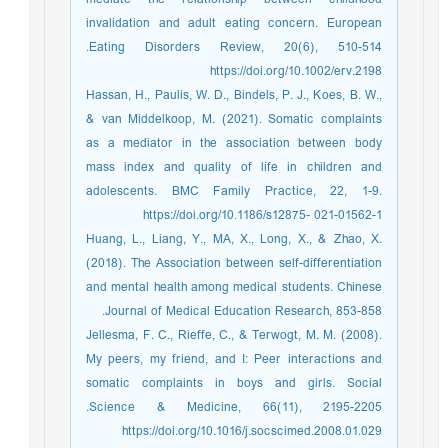
invalidation and adult eating concern. European
Eating Disorders Review, 20(6), 510-514.‏
https://doi.org/10.1002/erv.2198
Hassan, H., Paulis, W. D., Bindels, P. J., Koes, B. W.,
& van Middelkoop, M. (2021). Somatic complaints
as a mediator in the association between body
mass index and quality of life in children and
adolescents. BMC Family Practice, 22, 1-9.
https://doi.org/10.1186/s12875- 021-01562-1
Huang, L., Liang, Y., MA, X., Long, X., & Zhao, X.
(2018). The Association between self-differentiation
and mental health among medical students. Chinese
Journal of Medical Education Research, 853-858.‏
Jellesma, F. C., Rieffe, C., & Terwogt, M. M. (2008).
My peers, my friend, and I: Peer interactions and
somatic complaints in boys and girls. Social
Science & Medicine, 66(11), 2195-2205.‏
https://doi.org/10.1016/j.socscimed.2008.01.029