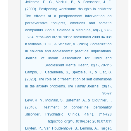
Jellesma, F. C., Verkuil, B., & Brosschot, J. F.
(2009). Postponing worrisome thoughts in children:
The effects of a postponement intervention on
perseverative thoughts, emotions and somatic
complaints. Social Science & Medicine, 69(2), 278-
284. https://doi.org/10.1016/j.socscimed.2009.04.031
Karkhanis, D. G., & Winsler, A. (2016). Somatization
in children and adolescents: practical implications.
Journal of Indian Association for Child and
Adolescent Mental Health, 12(1), 79-115.
Lampis, J., Cataudella, S., Speziale, R., & Elat, S.
(2020). The role of differentiation of self dimensions
in the anxiety problems. The Family Journal, 28(1),
90-97.‏
Levy, K. N., McMain, S., Bateman, A., & Clouthier, T.
(2018). Treatment of borderline personality
disorder. Psychiatric Clinics, 41(4), 711-728.‏
https://doi.org/10.1016/j.psc.2018.07.011
Luyten, P., Van Houdenhove, B., Lemma, A., Target,