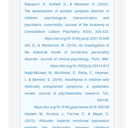
Rapaport, S., Gothelf, D., & Weisman, H. (2022).
The development of somatic symptom disorder in
children: psychological characteristics and
psychiatric comorbidity. Journal of the Academy of
Consultation- Liaison Psychiatry, 63(4), 324-333.
https://doi.org/10.1016/j.jaclp.2021.10.008
Gill, D., & Warburton, W. (2014). An investigation of
the biosocial model of borderline personality
disorder. Journal of clinical psychology, 70(9), 866-
873.‏https://doi.org/10.1002/jclp.22074
Hadji-Michael, M., McAllister, E., Reilly, C., Heyman,
I., & Bennett, S. (2019). Alexithymia in children with
medically unexplained symptoms: a systematic
review. Journal of psychosomatic research, 123,
109736.
https://doi.org/10.1016/j.jpsychores.2019.109736
Haslam, M., Arcelus, J., Farrow, C., & Meyer, C.
(2012). Attitudes towards emotional expression
mediate the relationship between childhood