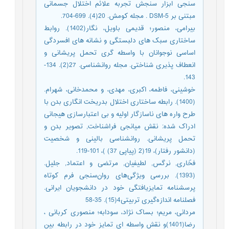
سنجی ابزار سنجش تجربه علائم اختلال جسمانی
مبتنی بر DSM-5 . مجله کومش. 20(4). 699-704.
بیرامی، منصور؛ قدیمی باویل، نگار(1402). روابط
ساختاری سبک های دلبستگی و نشانه های افسردگی
اساسی نوجوانان با واسطه گری تحمل پریشانی و
انعطاف پذیری شناختی. مجله روانشناسی. 27(2). 134-
143.
خوشینی، فاطمه، اکبری، مهدی، و محمدخانی، شهرام.
(1400). رابطه ساختاری اختلال بدریخت انگاری بدن با
طرح واره های ناسازگار اولیه و بی اعتبارسازی هیجانی
ادراک شده: نقش میانجی فراشناخت, تصویر بدن و
تحمل پریشانی. روانشناسی بالینی و شخصیت
(دانشور رفتار)، 19(2 (پیاپی 37) )، 101-119.
فخّاری, نرگس, لطیفیان, مرتضی و اعتماد, جلیل.
(1393). بررسی ویژگی‌های روان‌سنجی فرم کوتاه
پرسشنامه تمایزیافتگی خود در دانشجویان ایرانی.
فصلنامه اندازه‌گیری تربیتی4(15). 35-58
مردانی، مریم؛ بساک نژاد، سودابه؛ منصوری کربانی ،
رضا(1401)و نقش واسطه ای تمایز خود در رابطه بین