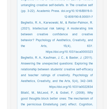
untangling creative self-beliefs. In The creative self
(pp. 3-22). Academic Press. doi.org/10.1016/B978-0-
12-809790-8.00001-7
Beghetto, R. A., Karwowski, M., & Reiter-Palmon, R.
(2021). Intellectual risk taking: A moderating link
between creative confidence and creative
behavior? Psychology of Aesthetics, Creativity, and
the Arts, 15(4), 637.
https://doi.org/10.1037/aca0000323
Beghetto, R. A., Kaufman, J. C., & Baxter, J. (2011).
Answering the unexpected questions: Exploring the
relationship between students’ creative self-efficacy
and teacher ratings of creativity. Psychology of
Aesthetics, Creativity, and the Arts, 5(4), 342–349.
https://doi.org/10.1037/a0022834
Bilalić, M., McLeod, P., & Gobet, F. (2008). Why
good thoughts block better ones: The mechanism of
the pernicious Einstellung (set) effect. Cognition,