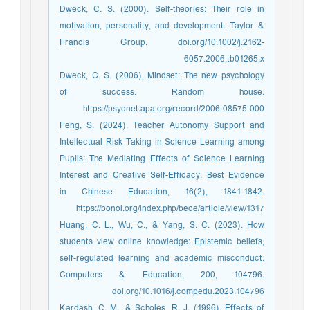
Dweck, C. S. (2000). Self-theories: Their role in
motivation, personality, and development. Taylor &
Francis Group. doi.org/10.1002/j.2162-
6057.2006.tb01265.x
Dweck, C. S. (2006). Mindset: The new psychology
of success. Random house.
https://psycnet.apa.org/record/2006-08575-000
Feng, S. (2024). Teacher Autonomy Support and
Intellectual Risk Taking in Science Learning among
Pupils: The Mediating Effects of Science Learning
Interest and Creative Self-Efficacy. Best Evidence
in Chinese Education, 16(2), 1841-1842.
https://bonoi.org/index.php/bece/article/view/1317
Huang, C. L., Wu, C., & Yang, S. C. (2023). How
students view online knowledge: Epistemic beliefs,
self-regulated learning and academic misconduct.
Computers & Education, 200, 104796.
doi.org/10.1016/j.compedu.2023.104796
Kardash, C. M., & Scholes, R. J. (1996). Effects of