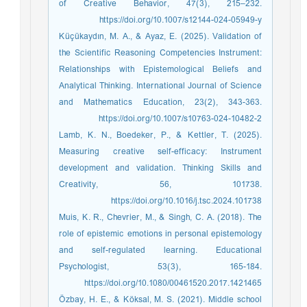
of Creative Behavior, 47(3), 215–232.
https://doi.org/10.1007/s12144-024-05949-y
Küçükaydın, M. A., & Ayaz, E. (2025). Validation of
the Scientific Reasoning Competencies Instrument:
Relationships with Epistemological Beliefs and
Analytical Thinking. International Journal of Science
and Mathematics Education, 23(2), 343-363.
https://doi.org/10.1007/s10763-024-10482-2
Lamb, K. N., Boedeker, P., & Kettler, T. (2025).
Measuring creative self-efficacy: Instrument
development and validation. Thinking Skills and
Creativity, 56, 101738.
https://doi.org/10.1016/j.tsc.2024.101738
Muis, K. R., Chevrier, M., & Singh, C. A. (2018). The
role of epistemic emotions in personal epistemology
and self-regulated learning. Educational
Psychologist, 53(3), 165-184.
https://doi.org/10.1080/00461520.2017.1421465
Özbay, H. E., & Köksal, M. S. (2021). Middle school