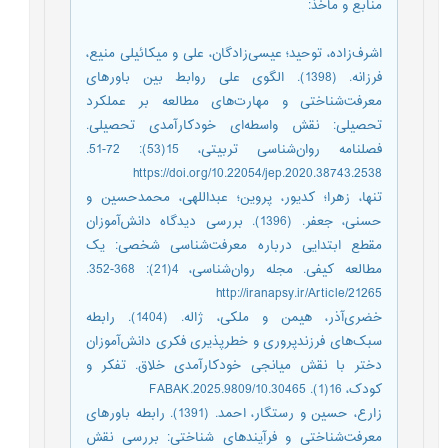
منابع و مأخذ
:
اشرف‌‌زاده، توحید؛ عیسی‌‌زادگان، علی و میکائیلی منیع،
فرزانه. (1398). الگوی علی روابط بین باورهای
معرفت‌شناختی و مهارت‌های مطالعه بر عملکرد
تحصیلی: نقش واسطه‌ای خودکارآمدی تحصیلی.
فصلنامه ‌روان‌شناسی تربیتی، 15(53): 72-51.
https://doi.org/10.22054/jep.2020.38743.2538
تنها، زهرا؛ کدیور، پروین؛ عبداللهی، محمدحسین و
حسنی، جعفر. (1396). بررسی دیدگاه دانش‌‌آموزان
مقطع ابتدایی درباره معرفت‌‌شناسی شخصی: یک
مطالعه کیفی. مجله ‌روان‌شناسی، 4(21): 368-352.
http://iranapsy.ir/Article/21265
خضر‌‌ی‌‌آذر، هیمن و ملکی، ژاله. (1404). رابطه
سبک‌‌های فرزندپروری و خطرپذیری فکری دانش‌‌آموزان
دختر با نقش میانجی خودکارآمدی خلاق. تفکر و
کودک، 16(1). 10.30465/FABAK.2025.9809
زارع، حسین و رستگار، احمد. (1391). رابطه باورهای
معرفت‌‌شناختی و فرآیندهای شناختی: بررسی نقش