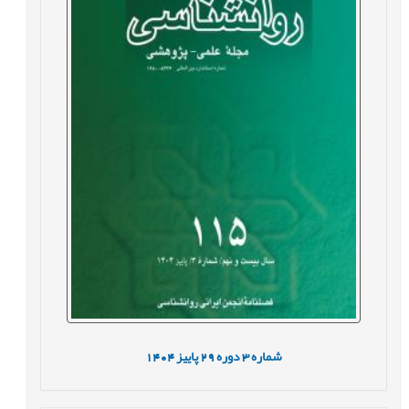
شماره
3
دوره
29
پاییز
1404