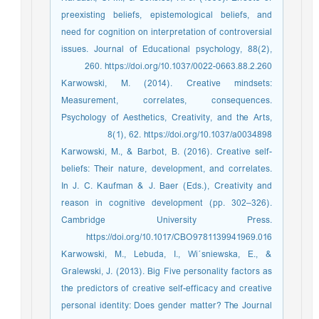
preexisting beliefs, epistemological beliefs, and
need for cognition on interpretation of controversial
issues. Journal of Educational psychology, 88(2),
260. https://doi.org/10.1037/0022-0663.88.2.260
Karwowski, M. (2014). Creative mindsets:
Measurement, correlates, consequences.
Psychology of Aesthetics, Creativity, and the Arts,
8(1), 62. https://doi.org/10.1037/a0034898
Karwowski, M., & Barbot, B. (2016). Creative self-
beliefs: Their nature, development, and correlates.
In J. C. Kaufman & J. Baer (Eds.), Creativity and
reason in cognitive development (pp. 302–326).
Cambridge University Press.
https://doi.org/10.1017/CBO9781139941969.016
Karwowski, M., Lebuda, I., Wi´sniewska, E., &
Gralewski, J. (2013). Big Five personality factors as
the predictors of creative self-efficacy and creative
personal identity: Does gender matter? The Journal