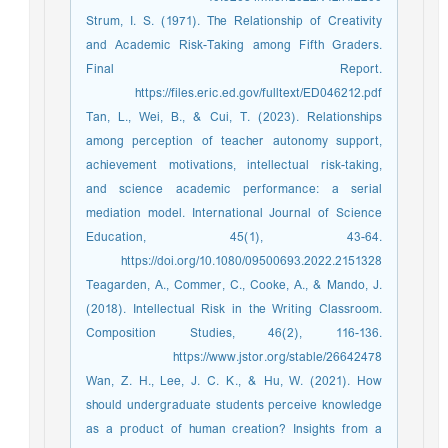
Strum, I. S. (1971). The Relationship of Creativity
and Academic Risk-Taking among Fifth Graders.
Final Report.
https://files.eric.ed.gov/fulltext/ED046212.pdf
Tan, L., Wei, B., & Cui, T. (2023). Relationships
among perception of teacher autonomy support,
achievement motivations, intellectual risk-taking,
and science academic performance: a serial
mediation model. International Journal of Science
Education, 45(1), 43-64.
https://doi.org/10.1080/09500693.2022.2151328
Teagarden, A., Commer, C., Cooke, A., & Mando, J.
(2018). Intellectual Risk in the Writing Classroom.
Composition Studies, 46(2), 116-136.
https://www.jstor.org/stable/26642478
Wan, Z. H., Lee, J. C. K., & Hu, W. (2021). How
should undergraduate students perceive knowledge
as a product of human creation? Insights from a