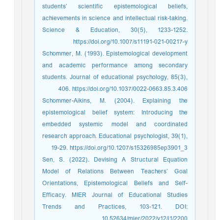
students’ scientific epistemological beliefs,
achievements in science and intellectual risk-taking.
Science & Education, 30(5), 1233-1252.
https://doi.org/10.1007/s11191-021-00217-y
Schommer, M. (1993). Epistemological development
and academic performance among secondary
students. Journal of educational psychology, 85(3),
406. https://doi.org/10.1037/0022-0663.85.3.406
Schommer-Aikins, M. (2004). Explaining the
epistemological belief system: Introducing the
embedded systemic model and coordinated
research approach. Educational psychologist, 39(1),
19-29. https://doi.org/10.1207/s15326985ep3901_3
Sen, S. (2022). Devising A Structural Equation
Model of Relations Between Teachers’ Goal
Orientations, Epistemological Beliefs and Self-
Efficacy. MIER Journal of Educational Studies
Trends and Practices, 103-121. DOI:
10.52634/mier/2022/v12/i1/2200