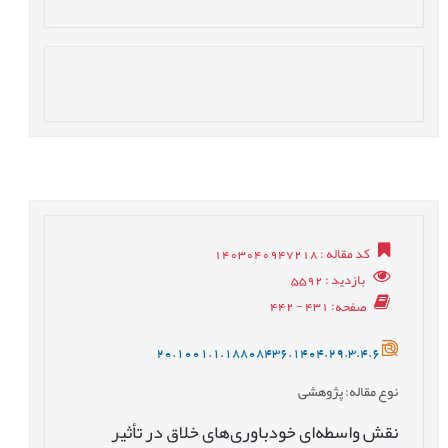
کد مقاله
: 1403040947218
بازدید
: 5592
صفحه
: 431 - 442
20.1001.1.18808436.1404.29.3.4.6
نوع مقاله
: پژوهشی
نقش واسطه‌‌ای خودباوری‌های خلاق در تأثیر