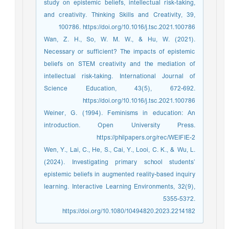
study on epistemic beliefs, intellectual risk-taking,
and creativity. Thinking Skills and Creativity, 39,
100786. https://doi.org/10.1016/j.tsc.2021.100786
Wan, Z. H., So, W. M. W., & Hu, W. (2021).
Necessary or sufficient? The impacts of epistemic
beliefs on STEM creativity and the mediation of
intellectual risk-taking. International Journal of
Science Education, 43(5), 672-692.
https://doi.org/10.1016/j.tsc.2021.100786
Weiner, G. (1994). Feminisms in education: An
introduction. Open University Press.
https://philpapers.org/rec/WEIFIE-2
Wen, Y., Lai, C., He, S., Cai, Y., Looi, C. K., & Wu, L.
(2024). Investigating primary school students’
epistemic beliefs in augmented reality-based inquiry
learning. Interactive Learning Environments, 32(9),
5355-5372.
https://doi.org/10.1080/10494820.2023.2214182