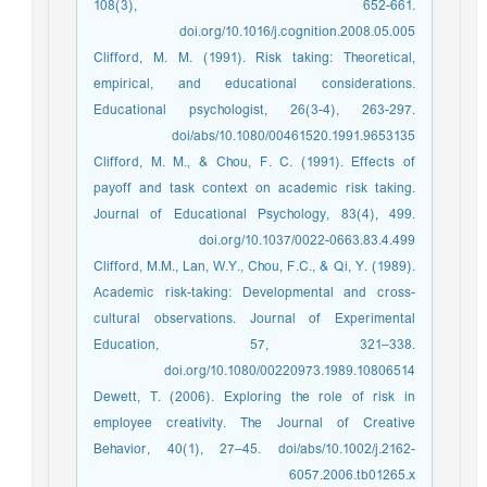
108(3), 652-661.
doi.org/10.1016/j.cognition.2008.05.005
Clifford, M. M. (1991). Risk taking: Theoretical,
empirical, and educational considerations.
Educational psychologist, 26(3-4), 263-297.
doi/abs/10.1080/00461520.1991.9653135
Clifford, M. M., & Chou, F. C. (1991). Effects of
payoff and task context on academic risk taking.
Journal of Educational Psychology, 83(4), 499.
doi.org/10.1037/0022-0663.83.4.499
Clifford, M.M., Lan, W.Y., Chou, F.C., & Qi, Y. (1989).
Academic risk-taking: Developmental and cross-
cultural observations. Journal of Experimental
Education, 57, 321–338.
doi.org/10.1080/00220973.1989.10806514
Dewett, T. (2006). Exploring the role of risk in
employee creativity. The Journal of Creative
Behavior, 40(1), 27–45. doi/abs/10.1002/j.2162-
6057.2006.tb01265.x