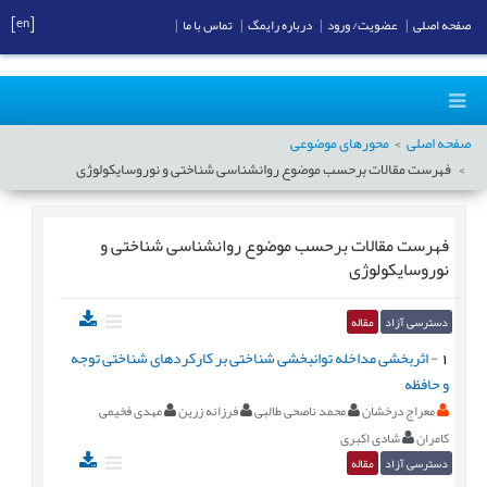
[en]
صفحه اصلی
|
عضویت/ ورود
|
درباره رایمگ
|
تماس با ما
|
صفحه اصلی
محورهای موضوعی
فهرست مقالات برحسب موضوع
روانشناسی شناختی و نوروسایکولوژی
فهرست مقالات برحسب موضوع
روانشناسی شناختی و
نوروسایکولوژی
دسترسی آزاد
مقاله
1
-
اثربخشی مداخله توانبخشی شناختی بر کارکردهای شناختی توجه
و حافظه
معراج درخشان
محمد ناصحی طالبی
فرزانه زرین
مهدی فخیمی
کامران
شادی اکبری
دسترسی آزاد
مقاله