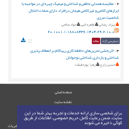
2
-
مقایسه همدلی عاطفی و شناختی و میمیک چهره ای در مواجهه با
ابرازهای کلامی و غیرکلامی هیجان درافراد دارای صفات اختلال
شخصیت مرزی
بهزاد رضائی
طاهره الهی
جواد صالحی
20.1001.1.18808436.1404.29.2.10.0
دسترسی آزاد
مقاله
3
-
اثربخشی تمرین‌های حافظه کاری ریهاکام بر انعطاف پذیری
شناختی و بازداری شناختی نوجوانان
حسین زارع
زهرا پورحقیقت
صفحه اصلی
نقشه سایت
تماس با ما
برای شخصی سازی ارائه خدمات و تجربه بهتر شما در این
سایت، ضمن رعایت کامل حریم خصوصی، اطلاعات از طریق
کوکی ذخیره می شوند
حقوق این وب‌سایت متعلق به سامانه مدیریت نشریات