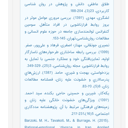
طلاق عاطفی. دانش و پژوهش در روان شناسی
کاربردی، 23(3)، 204-188.
لشگری، مهدی. (1397). بررسی مروری عوامل موثر در
بروز روابط فرازناشویی در افراد ‌متأهل. سومین
کنفرانس توانمندسازی جامعه در حوزه علوم انسانی و
مطالعات روان‌شناسی،تهران، 145-153.
نصیری جونقانی، مهناز؛ اصغری، فرهاد و علی‌پور، صفر.
(1399). بررسی رابطه ساختاری طرحواره‌های ناسازگار
اولیه، تمایزیافتگی خود و عملکرد جنسی با تمایل به
روابط فرازناشویی. مجله روان‌شناسی، 3(25)، 329-349.
یزدخواستی، بهجت و شیري، حامد. (1387). ارزش‌هاي
پدرسالاري و خشونت علیه زنان، فصلنامه مطالعات
زنان، 6(5)، 70-83.
یکه‌کار، شیرین و حسینی حاجی بکنده، سید احمد.
(1397). ویژگی‌های خشونت خانگی علیه زنان و
زمینه‌های فرهنگی مرتبط با آن. پژوهشنامه مددکاری
اجتماعی، 5(16)،231-217.
Barzoki، M. H.، Tavakoll، M.، & Burrage، H. (2015).
Rational-emotional ‘divorce in Iran. Applied