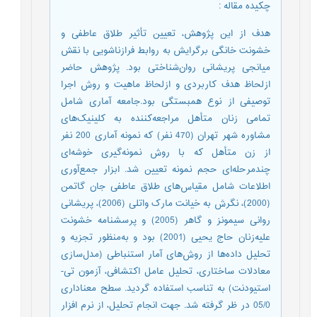
چکیده مقاله
:
هدف از این پژوهش، تعیین ‌‌تأثیر طلاق عاطفی و
خشونت خانگی برگرایش به روابط فرازناشویی با نقش
میانجی پریشانی ‌‌روان‌شناختی بود. پژوهش حاضر
ازلحاظ هدف کاربردی و ازلحاظ ماهیت و روش اجرا
توصیفی از نوع همبستگی بود.جامعه آماری شامل
تمامی زنان ‌متأهل مراجعه‌کننده به کلینیک‌های
مشاوره شهر تهران (470 نفر) که نمونه آماری 200 نفر
از زن ‌متأهل که با روش نمونه‌گیری خوشه‌ای
چندمرحله‌ای حجم نمونه تعیین شد. ابزار جمع‌آوری
اطلاعات شامل مقیاس‌های طلاق عاطفی جان گاتمن
(2000)، نگرش به خیانت مارک واتلی (2006)، پریشانی
روانی سیمونز و گاهر (2005) و پرسشنامه خشونت
علیه‌زنان حاج یحیی (2001) بود و به‌منظور تجزیه و
تحلیل داده‌ها از روش‌های آمار استنباطی (مدل‌سازی
معادلات ساختاری، تحلیل عامل اکتشافی، آزمون تی-
استیودنت) به تناسب استفاده گردید. سطح معناداری
05/0 در ظر گرفته شد. جهت انجام تحلیل، از نرم افزار