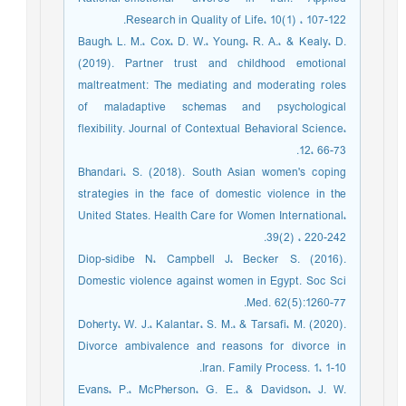
Research in Quality of Life، 10(1) ، 107-122.
Baugh، L. M.، Cox، D. W.، Young، R. A.، & Kealy، D.
(2019). Partner trust and childhood emotional
maltreatment: The mediating and moderating roles
of maladaptive schemas and psychological
flexibility. Journal of Contextual Behavioral Science،
12، 66-73.
Bhandari، S. (2018). South Asian women's coping
strategies in the face of domestic violence in the
United States. Health Care for Women International،
39(2) ، 220-242.
Diop-sidibe N، Campbell J، Becker S. (2016).
Domestic violence against women in Egypt. Soc Sci
Med. 62(5):1260-77.
Doherty، W. J.، Kalantar، S. M.، & Tarsafi، M. (2020).
Divorce ambivalence and reasons for divorce in
Iran. Family Process. 1، 1-10.
Evans، P.، McPherson، G. E.، & Davidson، J. W.