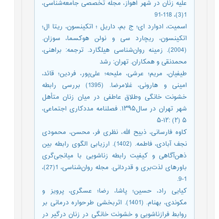
علیه زنان در شهر اهواز، مجله تخصصی جامعه‌شناسی،
1(3)، 118-91
اسمیت، ادوارد ای؛ ج بم، داریل ؛ اتکینسون، ریتا ال؛
اتکینسون، ریچارد سی و نولن هوکسما، سوزان.
(2004). زمینه روان‌شناسی هیلگارد. ترجمه: براهنی،
محمدنقی و همکاران. تهران: رشد
طیفیان، مریم؛ عرشی، ملیحه؛ علی‌پور، فردین؛ قائد،
امینی و هارونی، غلامرضا. (1395) بررسی رابطه
خشونت خانگی وطلاق عاطفی در میان زنان ‌متأهل
شهر تهران در سال۱۳۹۵. فصلنامه مددکاری اجتماعی،
۵ (۲) :۱۲-۵
کاوه فارسانی، ذبیح الله، نظری فر، محسن، محمودی
نجف آبادی، فاطمه. (1402). ارزیابی الگوی رابطه بین
ذهن‌آگاهی و کیفیت رابطه زناشویی با میانجی‌گری
باورهای لذت‌بری و قدردانی. مجله روان‌شناسی، 1(27)،
1-9.
کیایی راد، حسین؛ پاشا، رضا؛ عسگری، پرویز و
مکوندی، بهنام. (1401). اثربخشی طرحواره درمانی بر
روابط فرازناشویی و خشونت خانگی در زنان درگیر در