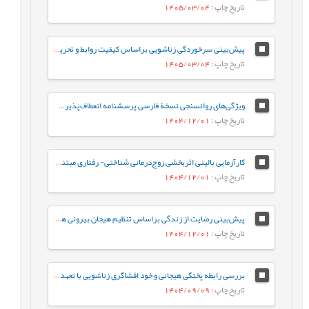
تاریخ چاپ
: 1405/03/04
پیش‌‌بینی سرخوردگی زناشویی براساس کیفیت روابط و تحریف‌‌های‌‌شناختی با میانجی‌‌گری بخشش در زنان دارای روابط خانوادگی آشفته
تاریخ چاپ
: 1405/03/04
ویژگی‌های روانسنجی نسخۀ فارسی پرسشنامه انعطاف‌پذیری روان‌شناختی والدین (6-PAQ)
تاریخ چاپ
: 1404/12/01
کارآزمایی بالینی اثربخشی زوج‌درمانی شناختی- رفتاری مبتنی‌بر هیجان در کاهش فرسودگی و بهبود صمیمیت زناشویی زوجین متعارض
تاریخ چاپ
: 1404/12/01
پیش‌‌بینی رضایت از زندگی براساس تنظیم هیجان بیرونی همسر با نقش میانجی سبک‌‌های شوخ‌‌طبعی در افراد متأهل
تاریخ چاپ
: 1404/12/01
بررسی رابطه پختگی هیجانی و خود افشاگری زناشویی با تعهد زناشویی در زنان متاهل: بررسی نقش میانجی‌گری نگرش نسبت به روابط فرا زناشویی
تاریخ چاپ
: 1404/09/09