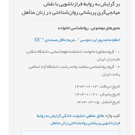
بر گرایش به روابط فرازناشویی با نقش
میانجی‌گری پریشانی روان‌شناختی در زنان ‌متأهل
محورهای موضوعی
:
روانشناسی خانواده
*
2
1
اعظم محمدپور ایردموسی
مریم عاقل مسجدی
,
1
- گروه مشاوره خانواده، دانشکده علوم انسانی، دانشگاه تنکابن،
مازندران، ایران.
2
- گروه روانشناسی سلامت، واحد رشت، دانشگاه آزاد اسلامی،
رشت، ایران.
تاریخ دریافت : 1403/02/03
تاریخ پذیرش : 1404/01/20
تاریخ انتشار : 1404/03/05
کلید واژه
:
طلاق عاطفی
,
خشونت خانگی
,
گرایش به روابط
فرازناشویی
,
پریشانی روانشناختی
,
زنان متاهل
,