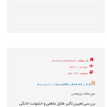
کد مقاله
: 1403020346472
بازدید
: 6310
صفحه
: 48 - 57
20.1001.1.18808436.1404.29.1.6.4
نوع مقاله
: پژوهشی
بررسی تعیین ‌‌تأثیر طلاق عاطفی و خشونت خانگی