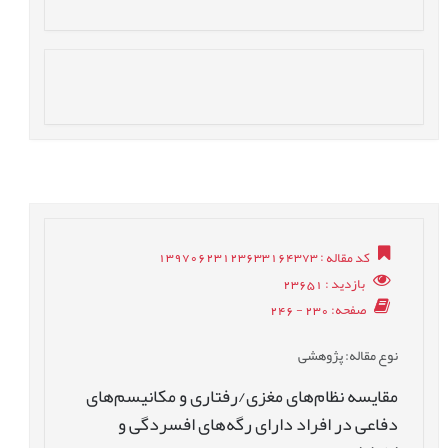
کد مقاله
: 13970623123633164373
بازدید
: 23651
صفحه
: 230 - 246
نوع مقاله
: پژوهشی
مقایسه نظام‌های مغزی/رفتاری و مکانیسم‌های
دفاعی در افراد دارای رگه‌های افسردگی و