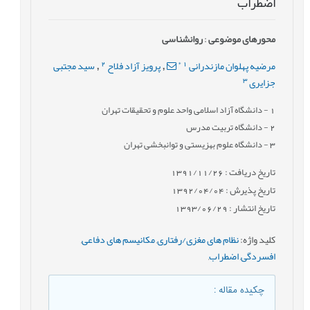
اضطراب
محورهای موضوعی
:
روانشناسی
2
*
1
مرضیه پهلوان مازندرانی
پرویز آزاد فلاح
سید مجتبی
,
,
3
جزایری
1
- دانشگاه آزاد اسلامی واحد علوم و تحقیقات تهران
2
- دانشگاه تربیت مدرس
3
- دانشگاه علوم بهزیستی و توانبخشی تهران
تاریخ دریافت : 1391/11/26
تاریخ پذیرش : 1392/04/04
تاریخ انتشار : 1393/06/29
کلید واژه
:
نظام های مغزی/رفتاری
,
مکانیسم های دفاعی
,
افسردگی
,
اضطراب
,
چکیده مقاله
: