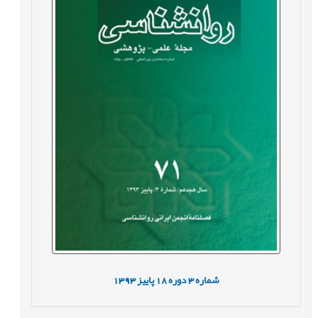
شماره
3
دوره
18
پاییز
1393