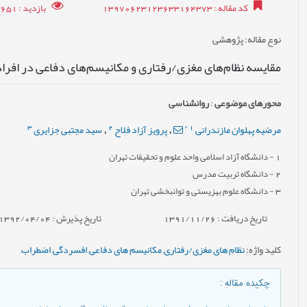
کد مقاله
: 13970623123633164373
بازدید
: 23651
نوع مقاله
: پژوهشی
مقایسه نظام‌های مغزی/رفتاری و مکانیسم‌های دفاعی در افرا
محورهای موضوعی
:
روانشناسی
3
2
*
1
مرضیه پهلوان مازندرانی
پرویز آزاد فلاح
سید مجتبی جزایری
,
,
1
- دانشگاه آزاد اسلامی واحد علوم و تحقیقات تهران
2
- دانشگاه تربیت مدرس
3
- دانشگاه علوم بهزیستی و توانبخشی تهران
تاریخ دریافت : 1391/11/26
تاریخ پذیرش : 1392/04/04
کلید واژه
:
نظام های مغزی/رفتاری
,
مکانیسم های دفاعی
,
افسردگی
,
اضطراب
,
چکیده مقاله
: