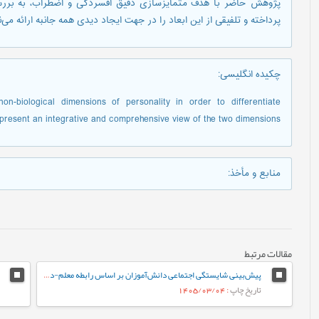
پژوهش حاضر با هدف متمایزسازی دقیق افسردگی و اضطراب، به برر
پرداخته و تلفیقی از این ابعاد را در جهت ایجاد دیدی همه جانبه ارائه می‌ن
چکیده انگلیسی
:
non-biological dimensions of personality in order to differentiate
present an integrative and comprehensive view of the two dimensions.
منابع و مأخذ
:
مقالات مرتبط
پیش‌بینی شایستگی اجتماعی دانش‌آموزان بر اساس رابطه معلم-دانش‌آموز و احساس تعلق به مدرسه: نقش واسطه‌ای تنظیم رفتاری هیجان
تاریخ چاپ
: 1405/03/04