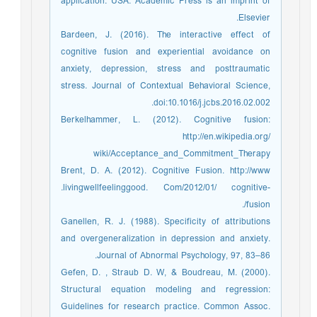
application. USA: Academic Press is an imprint of
Elsevier.
Bardeen, J. (2016). The interactive effect of
cognitive fusion and experiential avoidance on
anxiety, depression, stress and posttraumatic
stress. Journal of Contextual Behavioral Science,
doi:10.1016/j.jcbs.2016.02.002.
Berkelhammer, L. (2012). Cognitive fusion:
http://en.wikipedia.org/
wiki/Acceptance_and_Commitment_Therapy
Brent, D. A. (2012). Cognitive Fusion. http://www
.livingwellfeelinggood. Com/2012/01/ cognitive-
fusion/.
Ganellen, R. J. (1988). Specificity of attributions
and overgeneralization in depression and anxiety.
Journal of Abnormal Psychology, 97, 83–86.
Gefen, D. , Straub D. W, & Boudreau, M. (2000).
Structural equation modeling and regression:
Guidelines for research practice. Common Assoc.