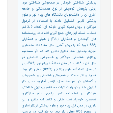
پردازش شناختی خودکار بر همجوشی شناختی بود.
روش پژوهش توصیفی از نوع همبستگي و جامعه
آماري آن را دانشجويان دانشگاه های پيام نور و علوم
پزشکی فارس تشکیل دادند با استفاده از فرمول
مورگان و روش نمونه گیری خوشه ای، تعداد 379 نفر
انتخاب شدند ابزارهاي جمع آوری اطلاعات، پرسشنامه
های گيلاندرز و همکاران (۲۰۱۰) و هولن و همکاران
(۱۹۸۶) بود كه با روش آماری مدل معادلات ساختاری
تجزیه وتحلیل شد. نتایج نشان داد که اثر مستقیم
پردازش شناختی خودکار بر همجوشی شناختی در
مدل کل (0/۵۸۱)، در مدل دانشگاه پیام نور (0/۴۵۹) و
در مدل دانشگاه علوم پزشکی (0/۲۶۱) معنی دار بود.
همچنین اثر مستقیم همجوشی شناختی بر همجوشی
و گسلش در هر سه مدل، ازنظر آماری، معنی دار
گزارش شد و درنهایت اثرات مستقیم پردازش شناختی
خودکار بر اعتمادبه نفس پایین، عدم سازگاری
شخصی، خودپنداشت منفی و انتظارات منفی و بی
یاوری در مدل کل، پیام نور و علوم پزشکی ازنظر آماری
در سطح 0/05 معنی دار بود. به طورکلی در بررسی