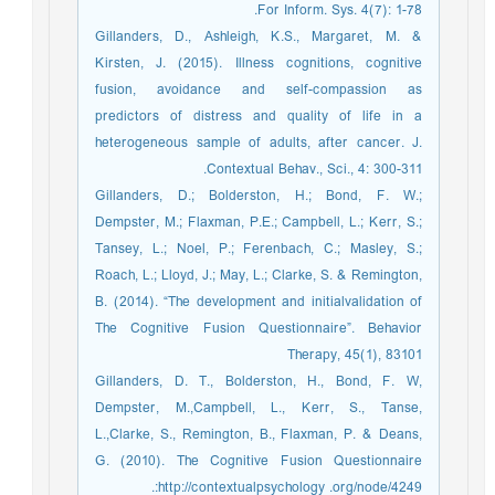
For Inform. Sys. 4(7): 1-78.
Gillanders, D., Ashleigh, K.S., Margaret, M. &
Kirsten, J. (2015). Illness cognitions, cognitive
fusion, avoidance and self-compassion as
predictors of distress and quality of life in a
heterogeneous sample of adults, after cancer. J.
Contextual Behav., Sci., 4: 300-311.
Gillanders, D.; Bolderston, H.; Bond, F. W.;
Dempster, M.; Flaxman, P.E.; Campbell, L.; Kerr, S.;
Tansey, L.; Noel, P.; Ferenbach, C.; Masley, S.;
Roach, L.; Lloyd, J.; May, L.; Clarke, S. & Remington,
B. (2014). “The development and initialvalidation of
The Cognitive Fusion Questionnaire”. Behavior
Therapy, 45(1), 83101
Gillanders, D. T., Bolderston, H., Bond, F. W,
Dempster, M.,Campbell, L., Kerr, S., Tanse,
L.,Clarke, S., Remington, B., Flaxman, P. & Deans,
G. (2010). The Cognitive Fusion Questionnaire
:http://contextualpsychology .org/node/4249.