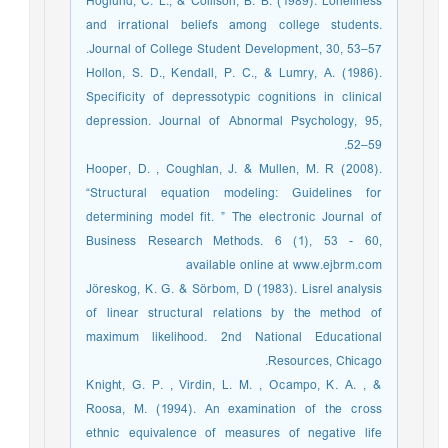
Hoglund, C. L., & Collison, B. B. (1989). Loneliness
and irrational beliefs among college students.
Journal of College Student Development, 30, 53–57.
Hollon, S. D., Kendall, P. C., & Lumry, A. (1986).
Specificity of depressotypic cognitions in clinical
depression. Journal of Abnormal Psychology, 95,
52–59.
Hooper, D. , Coughlan, J. & Mullen, M. R (2008).
“Structural equation modeling: Guidelines for
determining model fit. ” The electronic Journal of
Business Research Methods. 6 (1), 53 - 60,
available online at www.ejbrm.com
Jöreskog, K. G. & Sörbom, D (1983). Lisrel analysis
of linear structural relations by the method of
maximum likelihood. 2nd National Educational
Resources, Chicago.
Knight, G. P. , Virdin, L. M. , Ocampo, K. A. , &
Roosa, M. (1994). An examination of the cross
ethnic equivalence of measures of negative life