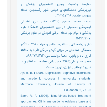
مقایسه وضعیت روانی دانشجویان پزشکی و
غیرپزشکی دانشگاههای دولتی شهر رفسنجان. مجله
سلامت جامعه، ۶(۳)،۴۵-۳۹.
صیف، محمد حسن (۱۳۹۶)؛ مدل علي تطبيقي
فرسودگي تحصيلي در بين دانشجويان دانشگاه علوم
پزشكي و پيام نور. مجله ايراني آموزش در علوم پزشكي
،۱۷(۲)،۲۳-۱۱.
نیتی، ربابه؛ الهی ، طاهره؛ صالحی، جواد (۱۳۹۵)؛ تأثیر
خستگی شناختی بر میزان گوش بزنگی افراد با حافظه
کاری بالا و پایین. مجلة روانشناسی،۲۰(۲)،۱۷۴-۱۸۸.
هومن،حيدر علي(1393).مدل يابي معادلات ساختاري با
کاربرد نرمافزار ليزرل، تهران: سمت.
Aydın, B. (1990). Depression, cognitive distortions,
and academic success in university students.
Marmara University, Journal of Faculty of
Education, 2, 27–36.
Baer, R. A. (2006). Mindfulness-based treatment
approaches: Clinicians guide to evidence base and