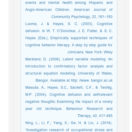
events and mental health among Hispanic and
Anglo-American Children. American Journal of
Community Psychology, 22, 767–783.
Luoma, J. & Hayes, S. C. (2003). Cognitive
defusion. In W. T. O’Donohue, J. E. Fisher, & S. C.
Hayes (Eds.), Empirically supported techniques of
cognitive behavior therapy: A step by step guide for
clinicians. New York: Wiley.
Markland, D. (2006). Latent variable modeling: An
introduction to confirmatory factor analysis and
structural equation modeling. University of Wales,
Bangor. Available at http: //www. bangor.ac.uk/
Masuda, A., Hayes, S.C., Sackett, C.F., & Twohig,
M.P. (2004). Cognitive defusion and selfrelevant
negative thoughts: Examining the impact of a ninety
year old technique. Behaviour Research and
Therapy, 42, 477-485.
Ning, L.; Li, F.; Yang, X.; Ge, H. & Liu, J. (2014).
“Investigation research of occupational stress and