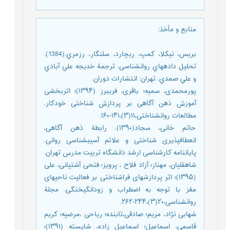
منابع و مأخذ
:
بريس، نيکلا، کمپ، ريچارد، سلنگار، رزمري.(1384).
تحليل دادههاي روانشناسی. ترجمة خديجه علي آبادي
و علي صمدي. تهران: انتشارات دوران.
پورمحمدی، سمیه؛ باقری، فریبرز (۱۳۹۴)؛ اثربخشی
آموزش ذهن آگاهی بر پردازش شناختی خودکار.
مطالعات روانشناختی،۱۱(۳)،۱۴۱-۱۶۰.
حاتم خانی، سجاد(۱۳۹۰). رابطة ذهن آگاهی،
انعطافپذیری شناختی و علائم آسیبشناسی روانی.
پایاننامه کارشناسی ارشد دانشگاه تربیت مدرس تهران.
شاهقلیان، مهناز؛ آزاد فلاح ، پرویز؛ فتحی آشتیانی، علی
(۱۳۹۵)؛ اثر پردازشهای فراشناختی بر فعالیت ناحیهای
مغز با توجه به اضطراب و زودانگیختگی. مجلة
روانشناسی،۲۰(۳)،۲۴۴-۲۶۲.
شهابی نژاد، مریم؛ صادقی،تابنده؛ ریاحی ،مرضیه؛ کریم
قاسمی، اسماعیل؛ اسماعیل زاده، شایسته (۱۳۹۱)؛