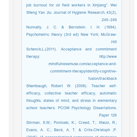
job burnout for oil field workers in Xinjiang”. Wei
Sheng Yan Jiu. Journal of Hygiene Research, 43(2),
245–249.
Nunnally. J. C. & Bernstein. I. H. (1994).
Psychometric theory (3rd ed) New York: McGraw-
Hill.
Schenck,L.(2011). Acceptance and commitment
therapy: http://www
.mindfulnessmuse.com/acceptance-and-
commitment-therapy/identify-cognitive-
fusion/trackback
Shambaugh, Robert W. (2008). Teacher self-
efficacy, collective teacher efficacy, automatic
thoughts, states of mind, and stress in elementary
school teachers. PCOM Psychology Dissertations.
Paper 126.
Stirman, S.W.; Pontoski, K.; Creed, T.; Xhezo, R.;
Evans, A. C.; Beck, A. T. & Crits-Christoph ,P.