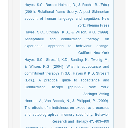
Hayes, S.C., Barnes-Holmes, D., & Roche, B. (Eds.)
(2001). Relational frame theory: A post Skinnerian
account of human language and cognition. New
York: Plenum Press.
Hayes, S.C., Strosahl, K.D., & Wilson, K.G. (1999).
Acceptance and commitment therapy: An
experiential approach to behaviour change.
Guilford: New York.
Hayes, S.C., Strosahl, K.D., Bunting, K., Twohig, M.,
& Wilson, K.G. (2004). What is acceptance and
commitment therapy? In S.C. Hayes & K.D. Strosahl
(Eds.), A practical guide to acceptance and
Commitment Therapy (pp.3-29). New York:
Springer-Verlag.
Heeren, A., Van Broeck, N., & Philippot, P. (2009).
The effects of mindfulness on executive processes
and autobiographical memory specificity. Behavior
Research and Therapy 47, 403–409.