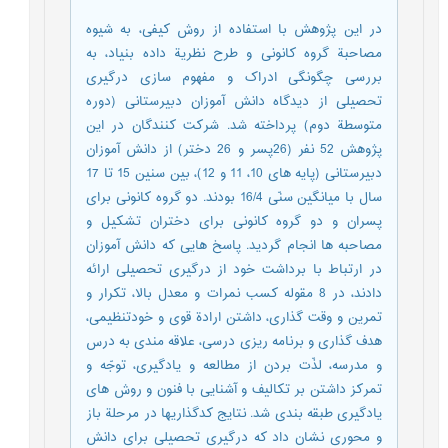
در این پژوهش با استفاده از روش کیفی، به شیوه
مصاحبة گروه کانونی و طرح نظریة داده بنیاد، به
بررسی چگونگی ادراک و مفهوم سازی درگیری
تحصیلی از دیدگاه دانش آموزان دبیرستانی (دوره
متوسطة دوم) پرداخته شد. شرکت کنندگان در این
پژوهش 52 نفر (26پسر و 26 دختر) از دانش آموزان
دبیرستانی (پایه های 10، 11 و 12)، بین سنین 15 تا 17
سال با میانگین سنّی 16/4 بودند. دو گروه کانونی برای
پسران و دو گروه کانونی برای دختران تشکیل و
مصاحبه ها انجام گردید. پاسخ هایی که دانش آموزان
در ارتباط با برداشت خود از درگیری تحصیلی ارائه
دادند، در 8 مقوله کسب نمرات و معدل بالا، تکرار و
تمرین و وقت گذاری، داشتن ارادة قوی و خودتنظیمی،
هدف گذاری و برنامه ریزی درسی، علاقه مندی به درس
و مدرسه، لذّت بردن از مطالعه و یادگیری، توجّه و
تمرکز داشتن بر تکالیف و آشنایی با فنون و روش های
یادگیری طبقه بندی شد. نتایج کدگذاریها در مرحلة باز
و محوری نشان داد که درگیری تحصیلی برای دانش