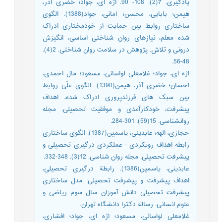
یادگیری. 7(2). 108- 90. اژه ای، جواد؛ خضری آذر،
هیمن؛ بابایی، محسن؛ امانی، جواد(1388). الگوی
ساختاری روابط بین حمایت از خودمختاری ادراک
شده معلم، نیازهای روان شناختی اساسی، انگیزش
درونی و تلاش. پژوهش در سلامت روان شناختی. 2(4).
48-56.
اژه ای، جواد؛ غلامعلی لواسانی، مسعود؛ مال احمدی،
احسان؛ خضری آذر، هیمن(1390). الگوی علّی روابط
بین سبک های فرزندپروری ادراک شده، اهداف
پیشرفت، خودکارآمدی و موفقیت تحصیلی. مجله
روانشناسی. 15(59). 301-284.
حجازی، الهه؛ عابدینی، یاسمین(1387). الگوی ساختاری
رابطه اهداف رویکردی - عملکردی درگیری تحصیلی و
پیشرفت تحصیلی. مجله روان شناسی. 12(3). 348-332.
عابدینی، یاسمین(1386). رابطة درگیری تحصیلی،
اهداف پیشرفت و پیشرفت تحصیلی: مدل ساختاری
پیشرفت تحصیلی دانش آموزان سال سوم ریاضی و
علوم انسانی. رسالة دکترا دانشگاه تهران.
غلامعلی لواسانی، مسعود؛ اژه ای، جواد؛ افشاری،