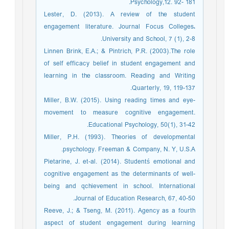
Psychology,12. 92- 181.
Lester, D. (2013). A review of the student
engagement literature. Journal Focus Colleges،
University and School, 7 (1), 2-8.
Linnen Brink, E.A.; & Pintrich, P.R. (2003).The role
of self efficacy belief in student engagement and
learning in the classroom. Reading and Writing
Quarterly, 19, 119-137.
Miller, B.W. (2015). Using reading times and eye-
movement to measure cognitive engagement.
Educational Psychology, 50(1), 31-42.
Miller, P.H. (1993). Theories of developmental
psychology. Freeman & Company, N. Y, U.S.A.
Pietarine, J. et-al. (2014). Studentś emotional and
cognitive engagement as the determinants of well-
being and qchievement in school. International
Journal of Education Research, 67, 40-50.
Reeve, J.; & Tseng, M. (2011). Agency as a fourth
aspect of student engagement during learning