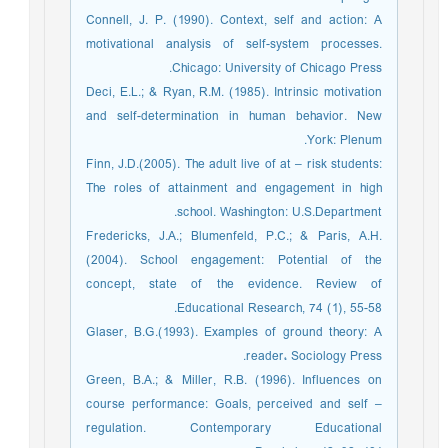
Connell, J. P. (1990). Context, self and action: A
motivational analysis of self-system processes.
Chicago: University of Chicago Press.
Deci, E.L.; & Ryan, R.M. (1985). Intrinsic motivation
and self-determination in human behavior. New
York: Plenum.
Finn, J.D.(2005). The adult live of at – risk students:
The roles of attainment and engagement in high
school. Washington: U.S.Department.
Fredericks, J.A.; Blumenfeld, P.C.; & Paris, A.H.
(2004). School engagement: Potential of the
concept, state of the evidence. Review of
Educational Research, 74 (1), 55-58.
Glaser, B.G.(1993). Examples of ground theory: A
reader، Sociology Press.
Green, B.A.; & Miller, R.B. (1996). Influences on
course performance: Goals, perceived and self –
regulation. Contemporary Educational