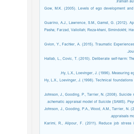
Iranian au
Gow, M.K. (2005). Levels of ego development and 
Guarino, A.J., Lawrence, S.M., Gamst, G. (2012). Ap
Pasha; Farzad, Valiollah; Reza-khani, Simindokht; Ha
Gvion, Y., Fachler, A. (2015). Traumatic Experience
Jou
Hallab, L., Covic, T. (2010). Deliberate self-harm: 
Hy, L.X., Loevinger, J. (1996). Measuring
Hy, L.X., Loevinger, J. (1998). Technical foundatio
Johnson, J., Gooding, P., Tarrier, N. (2008). Suicide 
schematic appraisal model of Suicide (SAMS). Psyc
Johnson, J., Gooding, P.A., Wood, A.M., Tarrier, N. (
appraisals m
Karimi, R., Alipour, F. (2011). Reduce job stress i