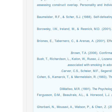
assessing construct overlap. Personality and Individ
Baumeister, R.F., & Scher, S.J. (1988). Self-defeati
Borowsky, I.W., Ireland, M., & Resnick, M.D. (2001)
Briones, E., Tabernero, C., & Arenas, A. (2007). Effe
Brown, T.A. (2006). Confirma
Bush, T., Richardson, L., Katon, W., Russo, J., Lozano
associated with smoking in ado
Carver, C.S., Scheier, M.F., Segers
Cohen, S., Kamarck, T., & Mermelstein, R. (1983). Th
DiMatteo, M.R. (1991). The Psychology
Fergusson, D.M., Beautrais, A.L., & Horwood, L.J. (
Ghorbani, N., Mousavi, A., Watson, P., & Chen, Z. (