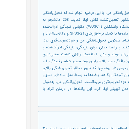
پژوهش با هدف ارائه مدل نظری و تجربی خودتخریب‌گری
من می‌تواند در رابطه میان تنیدگی و تنیدگی ادراک‌شده به‌عنوان متغیر تعدیل‌کننده نقش ایفا نماید. 258 دانشجو به
پرسش‌نامه‌های خودتخریب‌گری مزمن (CSDS)، آزمون تکمیل جمله دانشگاه واشنگتن (WUSCT)، مقیاس تنیدگی ادراك‌شده
(PSS) و مقیاس وقایع زندگی پایکل (PSLE) پاسخ دادند. تجزيه و تحليل داده‌ها با کمک نرم‌افزارهای SPSS-21 و LISREL-8.72 و
با بهره‌گیری از همبستگی و تحلیل مسیر انجام شد. 
شرکت‌کنندگان به دو دسته با سطح تحول‌یافتگی بالا
خودتخریب‌گری در هر گروه مورد بررسی قرار گرفت؛ تم
CR به‌دست آمده، حاکی از وجود تفاوت معنی‌دار در ضریب
تنیدگی ادراک‌شده» در افراد با تحول‌یافتگی پایین من
من، به عنوان یک سازة بنیادین، قبل از ادراک تنیدگی، م
شد که در آن صرفاً وجود تنیدگی‌ها یا ادراک آنها را 
یکی از شاخص‌های اساسی در تحول شخصیت، نقش مهم
The study was carried out to develop a theoretical 