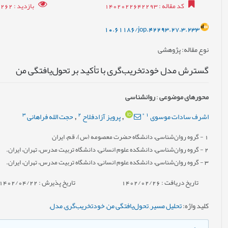
: 9262
بازدید
: 1402022642293
کد مقاله
10.61186/jop.42293.27.3.233
: پژوهشی
نوع مقاله
گسترش مدل خودتخریب‌گری با تأکید بر تحول‌یافتگی من
روانشناسی
:
محورهای موضوعی
3
2
*
1
حجت الله فراهانی
پرویز آزادفلاح
اشرف سادات موسوی
,
,
- گروه روان‌شناسی، دانشگاه حضرت معصومه (س)، قم، ایران
1
- گروه روان‌شناسی، دانشکده علوم انسانی، دانشگاه تربیت مدرس، تهران، ایران.
2
- گروه روان‌شناسی، دانشکده علوم انسانی، دانشگاه تربیت مدرس، تهران، ایران.
3
تاریخ پذیرش : 1402/04/22
تاریخ دریافت : 1402/02/26
,
مدل
,
خودتخریب‌گری
,
تحول‌یافتگی من
,
تحلیل مسیر
:
کلید واژه