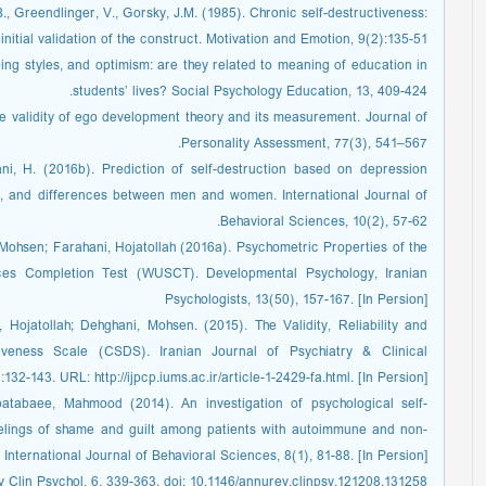
 B., Greendlinger, V., Gorsky, J.M. (1985). Chronic self-destructiveness:
itial validation of the construct. Motivation and Emotion, 9(2):135-51.
ing styles, and optimism: are they related to meaning of education in
students’ lives? Social Psychology Education, 13, 409-424.
the validity of ego development theory and its measurement. Journal of
Personality Assessment, 77(3), 541–567.
ni, H. (2016b). Prediction of self-destruction based on depression
lt, and differences between men and women. International Journal of
Behavioral Sciences, 10(2), 57-62.
 Mohsen; Farahani, Hojatollah (2016a). Psychometric Properties of the
ces Completion Test (WUSCT). Developmental Psychology, Iranian
Psychologists, 13(50), 157-167. [In Persion]
 Hojatollah; Dehghani, Mohsen. (2015). The Validity, Reliability and
tiveness Scale (CSDS). Iranian Journal of Psychiatry & Clinical
132-143. URL: http://ijpcp.iums.ac.ir/article-1-2429-fa.html. [In Persion]
atabaee, Mahmood (2014). An investigation of psychological self-
feelings of shame and guilt among patients with autoimmune and non-
International Journal of Behavioral Sciences, 8(1), 81-88. [In Persion]
v Clin Psychol, 6, 339-363. doi: 10.1146/annurev.clinpsy.121208.131258