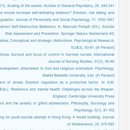
971). Scaling of life events. Archive of General Psychiatry, 25, 340-347.
d moods increase self-defeating behavior? Emotion, risk taking, and
egulation. Journal of Personality and Social Psychology, 71, 1250-1267.
direct Self-Destructive Behaviors. In: Maurizio Pompili (Ed.). Suicide
Risk Assessment and Prevention. Springer Nature Switzerland AG.
bles; Conceptual and strategic distinctions. Psychological Research,
5(2&3), 63-81. [In Persion]
ress, burnout and locus of control in German nurses. International
Journal of Nursing Studies, 37(2), 95-99.
development, attachment to God and religious orientation. Psychology,
Shahid Beheshti University, Iran. [In Persion]
face of stress: Emotion regulation as a protective factor. In: S.M.
Eds.). Resilience and mental health: Challenges across the lifespan.
England: Cambridge University Press.
nt and the anxiety of gifted adolescents. Philosophy, Sociology and
Psychology, 5(1), 87-102.
ng for youth suicide attempt in Hong Kong: A model building. Journal
of Adolescence, 33, 575-582.