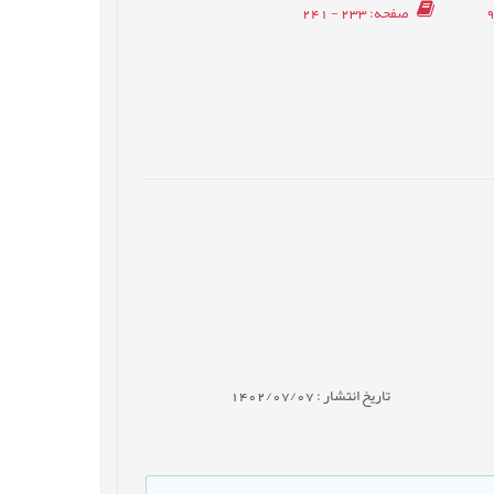
: 233 - 241
صفحه
تاریخ انتشار : 1402/07/07