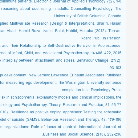
toimmune patients. Electronic Journal of Applied Psychology 7(2), 1-8.
reasoning about counseling in adults. Counselling Psychology. The
University of British Columbia, Canada.
plied Multivariate Research (Design & Interpretation). Sharifi, Hasan
san-Abadi, Hamid Reza; Izanlo, Balal; Habibi, Mojtaba (2012). Tehran:
Roshd Pub. [In Persion]
s and Their Relationship to Self-Destructive Behavior in Adolescence.
rnal of Infant, Child, and Adolescent Psychotherapy, 14:406–422, 2015.
The interplay between attachment and stress. Behaviour Change, 27(2),
93-103.
 ego development. New Jersey: Lawrence Erlbaum Associates Publisher.
ns for measuring ego development: The Washington University sentence
completion test. Psychology Press.
risk in schizophrenia: explanatory models and clinical implications, the
hology and Psychotherapy: Theory, Research and Practice, 81, 55-77.
2010). Resilience as positive coping appraisals: Testing the schematic
odel of suicide (SAMS). Behaviour Research and Therapy, 48, 179-186.
n organizations: Role of locus of control. International Journal of
Business and Social Science, 2(18), 232-236.