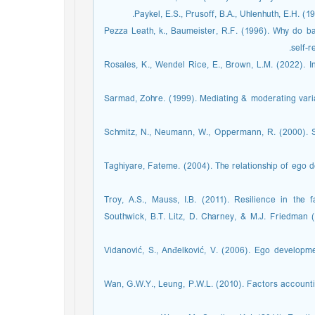
Paykel, E.S., Prusoff, B.A., Uhlenhuth, E.H. (1
Pezza Leath, k., Baumeister, R.F. (1996). Why do ba
self-r
Rosales, K., Wendel Rice, E., Brown, L.M. (2022). In
Sarmad, Zohre. (1999). Mediating & moderating varia
Schmitz, N., Neumann, W., Oppermann, R. (2000). St
Taghiyare, Fateme. (2004). The relationship of ego 
Troy, A.S., Mauss, I.B. (2011). Resilience in the 
Southwick, B.T. Litz, D. Charney, & M.J. Friedman (
Vidanović, S., Anđelković, V. (2006). Ego developme
Wan, G.W.Y., Leung, P.W.L. (2010). Factors accounti