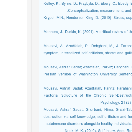
Kelley, K., Byrne, D., Przybyla, D., Ebery, C., Ebedy,
Conceptualization, measurement, and in
Krypel, M.N., Henderson-King, D. (2010). Stress, cop
Manners, J., Durkin, K. (2001). A critical review of 
Mousavi, A., Azadfalah, P., Dehghani, M., & Faraha
symptom, internalized self-criticism, shame and gui
Mousavi, Ashraf Sadat; Azadfalah, Parviz; Dehghani,
Persian Version of Washington University Senten
Mousavi, Ashraf Sadat; Azadfalah, Parviz; Farahani,
Factorial Structure of the Chronic Self-Destruc
Psychology, 21 (2) :
Mousavi, Ashraf Sadat; Ghorbani, Nima; Ghazi-Tab
destruction via self-knowledge, self-criticism and 
autoimmune disorders alongside healthy individuals. 
Nock, M. K. (2010). Self-injury. Annu Re