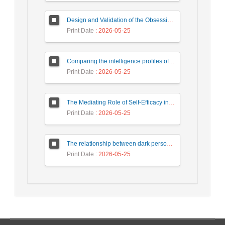
Design and Validation of the Obsessive-Compulsive Questionnaire
Print Date
: 2026-05-25
Comparing the intelligence profiles of children with attention deficit hyperactivity disorder and normal children based on WISC-V complementary and secondary subtests
Print Date
: 2026-05-25
The Mediating Role of Self-Efficacy in the Relationship Between Psychological Birth Order and Family Atmosphere with Prosocial Behaviors in Students
Print Date
: 2026-05-25
The relationship between dark personality traits and addiction to virtual social networks with the mediating role of coping styles
Print Date
: 2026-05-25