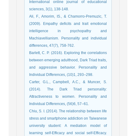
International online journal of educational
sciences, 3(1), 138-148.
Ali, F., Amorim, IS., & Chamorro-Premuzic, T.
(2009). Empathy deficits and trait emotional
intelligence in psychopathy and
Machiavellianism. Personality and individual
differences, 47(7), 758-762.
Barlett, C. P. (2016). Exploring the correlations
between emerging adulthood, Dark Triad traits,
and aggressive behavior. Personality and
Individual Differences, (10)1, 293–298.
Carter, G.L., Campbell, A.C., & Muncer, S.
(2014). The Dark Triad personality:
Attractiveness to women. Personality and
Individual Differences, (56)6, 57–61.
Chiu, S. I. (2014). The relationship between life
stress and smartphone addiction on Taiwanese
university student: A mediation model of
learning self-Efficacy and social self-Efficacy.