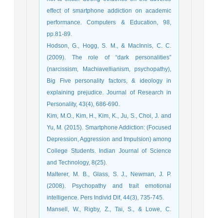
effect of smartphone addiction on academic
performance. Computers & Education, 98,
pp.81-89.
Hodson, G., Hogg, S. M., & MacInnis, C. C.
(2009). The role of “dark personalities”
(narcissism, Machiavellianism, psychopathy),
Big Five personality factors, & ideology in
explaining prejudice. Journal of Research in
Personality, 43(4), 686-690.
Kim, M.O., Kim, H., Kim, K., Ju, S., Choi, J. and
Yu, M. (2015). Smartphone Addiction: (Focused
Depression, Aggression and Impulsion) among
College Students. Indian Journal of Science
and Technology, 8(25).
Malterer, M. B., Glass, S. J., Newman, J. P.
(2008). Psychopathy and trait emotional
intelligence. Pers Individ Dif, 44(3), 735-745.
Mansell, W., Rigby, Z., Tai, S., & Lowe, C.