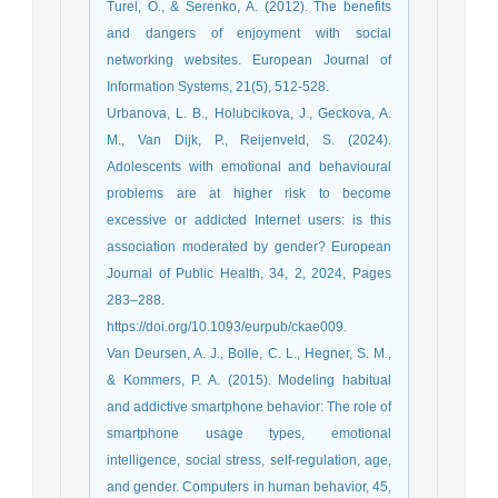
Turel, O., & Serenko, A. (2012). The benefits
and dangers of enjoyment with social
networking websites. European Journal of
Information Systems, 21(5), 512-528.
Urbanova, L. B., Holubcikova, J., Geckova, A.
M., Van Dijk, P., Reijenveld, S. (2024).
Adolescents with emotional and behavioural
problems are at higher risk to become
excessive or addicted Internet users: is this
association moderated by gender? European
Journal of Public Health, 34, 2, 2024, Pages
283–288.
https://doi.org/10.1093/eurpub/ckae009.
Van Deursen, A. J., Bolle, C. L., Hegner, S. M.,
& Kommers, P. A. (2015). Modeling habitual
and addictive smartphone behavior: The role of
smartphone usage types, emotional
intelligence, social stress, self-regulation, age,
and gender. Computers in human behavior, 45,