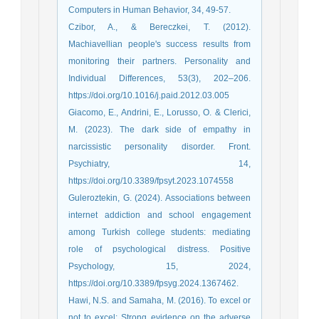
Computers in Human Behavior, 34, 49-57.
Czibor, A., & Bereczkei, T. (2012).
Machiavellian people's success results from
monitoring their partners. Personality and
Individual Differences, 53(3), 202–206.
https://doi.org/10.1016/j.paid.2012.03.005
Giacomo, E., Andrini, E., Lorusso, O. & Clerici,
M. (2023). The dark side of empathy in
narcissistic personality disorder. Front.
Psychiatry, 14,
https://doi.org/10.3389/fpsyt.2023.1074558
Guleroztekin, G. (2024). Associations between
internet addiction and school engagement
among Turkish college students: mediating
role of psychological distress. Positive
Psychology, 15, 2024,
https://doi.org/10.3389/fpsyg.2024.1367462.
Hawi, N.S. and Samaha, M. (2016). To excel or
not to excel: Strong evidence on the adverse