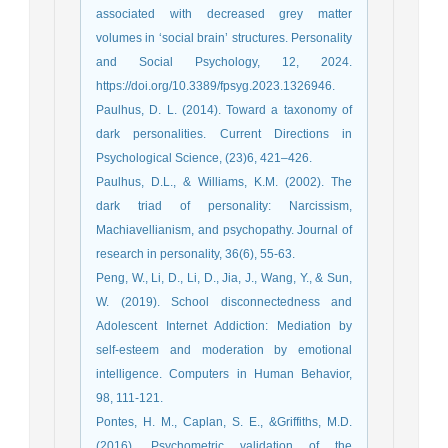
associated with decreased grey matter
volumes in ‘social brain’ structures. Personality
and Social Psychology, 12, 2024.
https://doi.org/10.3389/fpsyg.2023.1326946.
Paulhus, D. L. (2014). Toward a taxonomy of
dark personalities. Current Directions in
Psychological Science, (23)6, 421–426.
Paulhus, D.L., & Williams, K.M. (2002). The
dark triad of personality: Narcissism,
Machiavellianism, and psychopathy. Journal of
research in personality, 36(6), 55-63.
Peng, W., Li, D., Li, D., Jia, J., Wang, Y., & Sun,
W. (2019). School disconnectedness and
Adolescent Internet Addiction: Mediation by
self-esteem and moderation by emotional
intelligence. Computers in Human Behavior,
98, 111-121.
Pontes, H. M., Caplan, S. E., &Griffiths, M.D.
(2016). Psychometric validation of the