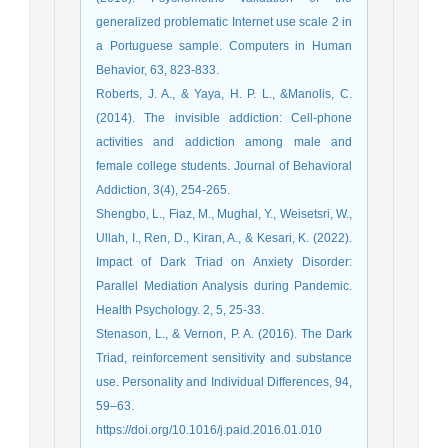
generalized problematic Internet use scale 2 in
a Portuguese sample. Computers in Human
Behavior, 63, 823-833.
Roberts, J. A., & Yaya, H. P. L., &Manolis, C.
(2014). The invisible addiction: Cell-phone
activities and addiction among male and
female college students. Journal of Behavioral
Addiction, 3(4), 254-265.
Shengbo, L., Fiaz, M., Mughal, Y., Weisetsri, W.,
Ullah, I., Ren, D., Kiran, A., & Kesari, K. (2022).
Impact of Dark Triad on Anxiety Disorder:
Parallel Mediation Analysis during Pandemic.
Health Psychology. 2, 5, 25-33.
Stenason, L., & Vernon, P. A. (2016). The Dark
Triad, reinforcement sensitivity and substance
use. Personality and Individual Differences, 94,
59–63.
https://doi.org/10.1016/j.paid.2016.01.010