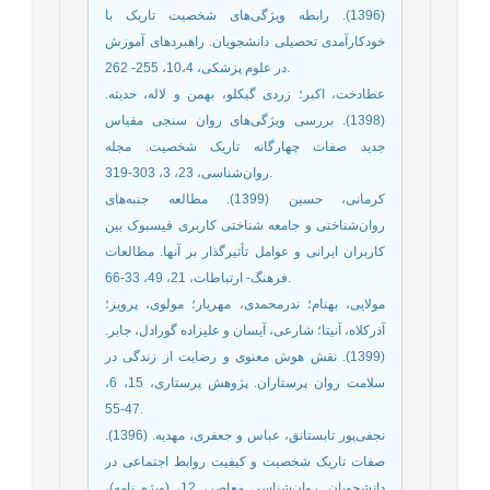
(1396). رابطه ویژگی‌های شخصیت تاریک با
خودکارآمدی تحصیلی دانشجویان. راهبردهای آموزش
در علوم پزشکی، 10،4، 255- 262.
عطادخت، اکبر؛ زردی گیکلو، بهمن و لاله، حدیثه.
(1398). بررسی ویژگی‌های روان سنجی مقیاس
جدید صفات چهارگانه تاریک شخصیت. مجله
روان‌شناسی، 23، 3، 303-319.
کرمانی، حسین (1399). مطالعه جنبه‌های
روان‌شناختی و جامعه شناختی کاربری فیسبوک بین
کاربران ایرانی و عوامل تأثیرگذار بر آنها. مطالعات
فرهنگ- ارتباطات، 21، 49، 33-66.
مولایی، بهنام؛ ندرمحمدی، مهریار؛ مولوی، پرویز؛
آذرکلاه، آنیتا؛ شارعی، آیسان و علیزاده گورادل، جابر.
(1399). نقش هوش معنوی و رضایت از زندگی در
سلامت روان پرستاران. پژوهش پرستاری، 15، 6،
47-55.
نجفی‌پور تابستانق، عباس و جعفری، مهدیه. (1396).
صفات تاریک شخصیت و کیفیت روابط اجتماعی در
دانشجویان. روان‌شناسی معاصر، 12، (ویژه نامه)،