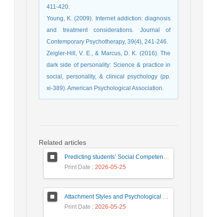
411-420.
Young, K. (2009). Internet addiction: diagnosis
and treatment considerations. Journal of
Contemporary Psychotherapy, 39(4), 241-246.
Zeigler-Hill, V. E., & Marcus, D. K. (2016). The
dark side of personality: Science & practice in
social, personality, & clinical psychology (pp.
xi-389). American Psychological Association.
Related articles
Predicting students’ Social Competence Based on Teacher–Student Relationship and Sense of School Belonging: The Mediating Role of Behavioral Emotion Regulation
Print Date
: 2026-05-25
Attachment Styles and Psychological Distress Among University Students: The Mediating Role of Interpersonal Emotion Regulation
Print Date
: 2026-05-25