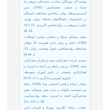
پیوسته گر، مهرانگیز؛ بشارت، محمدعلی؛ پژوهی نیا،
شیما و سیفی، محمدیاسین. (1391). تبیین
آسیب‌پذیری‌های روانی ‌‌‌براساس سبک‌های دلبستگی
در دانشجویان دانشگاه‌های مختلط دولتی تهران.
دانش و پژوهش در روان‌شناسی کاربردی، 13 (47)،
29- 38.
تنهای رشوانلو، فرهاد و سعادتی شامیر، ابوطالب.
(1394). اعتبار و روایی سازه فهرست 25 سؤالی
نشانه‌های روان‌شناختی، اصول بهداشت روانی، 18،
1، 48-56.
حمیدی، فریده؛ نجف‌آبادی، مجید و نمازیان نجف‌آبادی،
ثمانه. (1394). بررسی رابطه بین اعتیاد به اینترنت و
اهمال‌کاری تحصیلی در دانش آموزان متوسطه.
فناوری آموزش و یادگیری، 1، 3، 52-65.
خیلدار، ریحانه و فتحی آشتیانی، مینا. (1403). رابطه
بین صمیمیت خانواده بر عزت نفس نوجوانان: نقش
میانجی‌گری اعتیاد به اینترنت. مجله روان‌شناسی،
28، 1، 124- 131.
سعادت، سجاد؛ کلانتری، مهرداد و قمرانی، امیر.