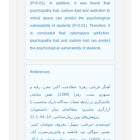
(P˂0.01). In addition, it was found that
psychopathy trait, sadism trait and addiction to
virtual space can predict the psychological
vulnerability of students (P˂0.01). Therefore, it
is concluded that cyberspace addiction,
psychopathy trait and sadism trait can predict
the psychological vulnerability of students.
References
:
آهنگر قربانی، زهره؛ عطادخت، اکبر؛ معزز، رقیه و
سپهری نسب، زهرا. (1398). نقش میانجی
تکانشگری در رابطه صفات سه‌گانه تاریک شخصیت با
آزارگری سایبری: مطالعه‌ای میان دانشجویان.
پژوهش‌های نوین روان‌شناختی، 14، 54، 1-21.
ابوسعیدی جیرفتی، سهیل؛ معروف صوفیان، امیر؛
نعمتی سوگلی تپه، فاطمه و هاش‌‌‌می‌نصرت آباد،
تورج. (1403). نقش میانجی تنظیم هیجان ناسازگار