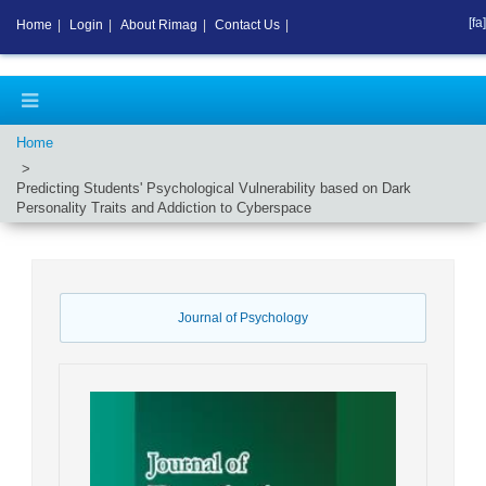
[fa]
Home
|
Login
|
About Rimag
|
Contact Us
|
Home
Predicting Students' Psychological Vulnerability based on Dark
Personality Traits and Addiction to Cyberspace
Journal of Psychology