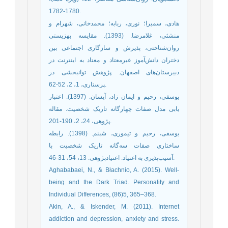
1780-1782.
هادی، سمیرا؛ نوری، ربابه؛ محمدخانی، شهرام و
منشئی، غلامرضا. (1393). مقایسه بهزیستی
روان‌شناختی، پذیرش و سازگاری اجتماعی بین
دختران دانش‌آموز غیرمعتاد و معتاد به اینترنت در
دبیرستان‌های اصفهان. پژوهش توانبخشی در
پرستاری، 1، 2، 52-62.
یوسفی، رحیم و ایمان زاد، آیسان. (1397). اعتبار
یابی مدل صفات چهارگانه تاریک شخصیت. مقاله
پژوهی، 24، 2، 190-201.
یوسفی، رحیم و تیموری، شبنم. (1398). رابطه
ساختاری صفات سه‌گانه تاریک شخصیت با
آسیب‌پذیری به اعتیاد. اعتیادپژوهی. 13، 54، 31-46.
Aghababaei, N., & Błachnio, A. (2015). Well-
being and the Dark Triad. Personality and
Individual Differences, (86)5, 365–368.
Akin, A., & Iskender, M. (2011). Internet
addiction and depression, anxiety and stress.