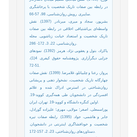
در رابطه بین صفات تاریک شخصیت با پرخاشگری
سایبری. رویش روان‌شناسی، 98، 57-66.
بشرپور، سجاد و میری، میرنادر. (1397). نقش
واسطه‌‌ای بی‌اشتیاقی اخلاقی در رابطه بین صفات
تاریک شخصیت و استعداد خیانت زناشویی. مجله
روان‌شناسی، 22، 3، 172- 286.
پاکزاد، بتول و یعقوبی نژاد، هرمز. (1392). نمودهای
جزایی دیگرآزاری. پژوهشنامه حقوق کیفری. 4(1)،
51-72.
پرواز، رعنا و چلبیانلو، غلامرضا. (1399). نقش صفات
چهارگانه تاریک شخصیت، نشخوار ذهنی و پریشانی
روان‌شناختی در استرس ادراک شده و علائم
افسردگی در دانشجویان طی همه‌گیری کووید-19.
اولین کنگره دانشگاه و کووید-19. تهران، ایران.
پوراسمعلی، اصغر؛ مولایی، مهری؛ علیزاده گورادل،
جابر و هاشمی، جواد. (1395). رابطه صفات تیره
شخصیت و خودافشاگری اینترنتی در دانشجویان.
دستاوردهای روان‌شناختی، 23، 2، 157-172.