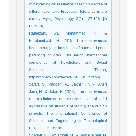
of psychological resilience based on degree of
differentiation and Frustration tolerance in the
elderly. Aging Psychology, 3(2), 127-136. [In
Persian]
Ramezani, Sh., Mohammadi, N., &
Ebrahimibakht, H. (2015). The effectiveness
hope therapy on happiness of none and poor-
parenting children. The fourth international
conference of Psychology and Social
Sciences, Tehran,
https://civilica.com/doc/492345. [In Persian]
Safari, S., Padban, A., Bakhshi, M.R., Amiri
Jami, H., & Safari, B. (2016). The effectiveness
of mindfulness on emotions control and
aggressive on students of tenth grade of high
schools. The international Conference of
Sciences and Engineering in Technological
Era, 1-11. [In Persian]
Shariati, M., Fazilatpour, M., & Hosseinchari, M.