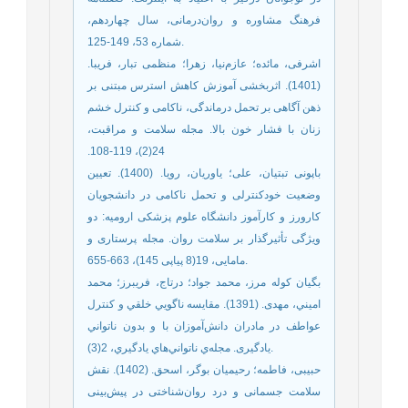
فرهنگ مشاوره و روان‌‌درمانی، سال چهاردهم،
شماره 53، 149-125.
اشرفی، مائده؛ عازم‌‌نیا، زهرا؛ منظمی تبار، فریبا.
(1401). اثربخشی آموزش کاهش استرس مبتنی بر
ذهن‫ آگاهی بر تحمل درماندگی، ناکامی و کنترل خشم
زنان با فشار خون بالا. مجله سلامت و مراقبت،
24(2)، 119-108. ‬‬‬‬‬‬‬‬‬‬‬‬‬‬‬‬‬‬‬‬‬‬‬‬‬‬‬‬‬‬‬‬‬‬‬‬‬‬‬‬‬‬‬‬‬‬‬‬‬‬‬‬‬‬‬‬‬‬‬‬‬‬‬‬‬‬‬‬‬‬‬‬‬‬‬‬‬‬‬‬‬‬‬‬‬‬‬‬‬‬‬‬‬‬‬‬‬‬‬‬‬‬
باپونی تبتیان، علی؛ یاوریان، رویا. (1400). تعیین
وضعیت خودکنترلی و تحمل ناکامی در دانشجویان
کارورز و کارآموز دانشگاه علوم پزشکی ارومیه: دو
ویژگی تأثیر‌‌گذار بر سلامت روان. مجله پرستاری و
مامایی، 19(8 پیاپی 145)، 663-655.
ﺑﮕﻴﺎن ﻛﻮﻟﻪ ﻣﺮز، ﻣﺤﻤﺪ ﺟﻮاد؛ درﺗﺎج، ﻓﺮﻳﺒﺮز؛ ﻣﺤﻤﺪ
اﻣﻴﻨﻲ، مهدی. (1391). ﻣﻘﺎﻳﺴﻪ ﻧﺎﮔﻮﻳﻲ ﺧﻠﻘﻲ و ﻛﻨﺘﺮل
ﻋﻮاﻃﻒ در ﻣﺎدران داﻧﺶآﻣﻮزان ﺑﺎ و ﺑﺪون ﻧﺎﺗﻮاﻧﻲ
ﻳﺎدﮔﻴﺮی. ﻣﺠﻠﻪي ﻧﺎﺗﻮاﻧﻲﻫﺎي ﻳﺎدﮔﻴﺮي، 2(3).
حبیبی، فاطمه؛ رحیمیان بوگر، اسحق. (1402). نقش
سلامت جسمانی و درد روان‌شناختی در پیش‌بینی