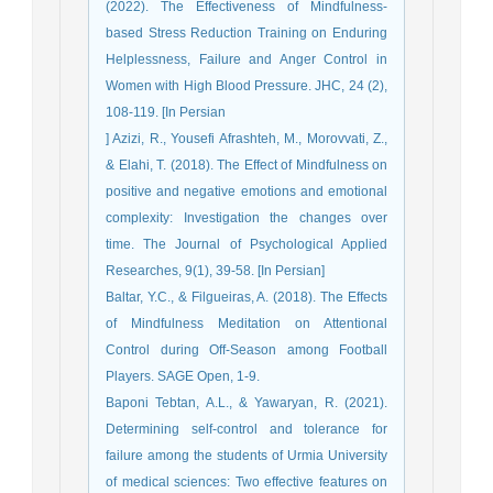
(2022). The Effectiveness of Mindfulness-
based Stress Reduction Training on Enduring
Helplessness, Failure and Anger Control in
Women with High Blood Pressure. JHC, 24 (2),
108-119. [In Persian
] Azizi, R., Yousefi Afrashteh, M., Morovvati, Z.,
& Elahi, T. (2018). The Effect of Mindfulness on
positive and negative emotions and emotional
complexity: Investigation the changes over
time. The Journal of Psychological Applied
Researches, 9(1), 39-58. [In Persian]
Baltar, Y.C., & Filgueiras, A. (2018). The Effects
of Mindfulness Meditation on Attentional
Control during Off-Season among Football
Players. SAGE Open, 1-9.
Baponi Tebtan, A.L., & Yawaryan, R. (2021).
Determining self-control and tolerance for
failure among the students of Urmia University
of medical sciences: Two effective features on