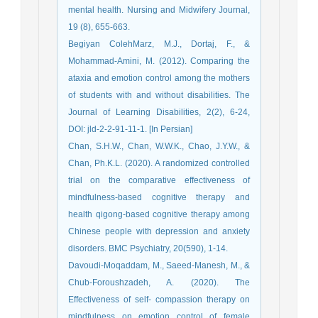
mental health. Nursing and Midwifery Journal,
19 (8), 655-663.
Begiyan ColehMarz, M.J., Dortaj, F., &
Mohammad-Amini, M. (2012). Comparing the
ataxia and emotion control among the mothers
of students with and without disabilities. The
Journal of Learning Disabilities, 2(2), 6-24,
DOI: jld-2-2-91-11-1. [In Persian]
Chan, S.H.W., Chan, W.W.K., Chao, J.Y.W., &
Chan, Ph.K.L. (2020). A randomized controlled
trial on the comparative effectiveness of
mindfulness-based cognitive therapy and
health qigong-based cognitive therapy among
Chinese people with depression and anxiety
disorders. BMC Psychiatry, 20(590), 1-14.
Davoudi-Moqaddam, M., Saeed-Manesh, M., &
Chub-Foroushzadeh, A. (2020). The
Effectiveness of self- compassion therapy on
mindfulness on emotion control of female