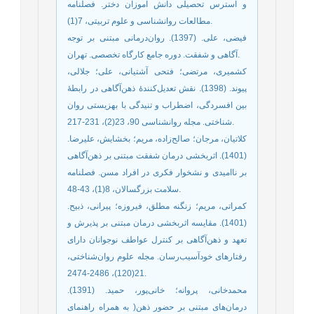
و استرس تحصیلی دانش آموزان دختر. فصلنامه
مطالعات روانشناسی و علوم تربیتی، 7(1).
فیضی، علی. (1397). روان‌‌درمانی مبتنی بر توجه
آگاهی و شفقت. دوره جامع کارگاه تخصصی. تهران.
کشمیری، مرتضی؛ فتحی آشتیانی، علی؛ جلالی،
پیوند. (1398). نقش تعدیل‌کنندۀ ذهن‌آگاهی در رابطۀ
بین افسردگی، اضطراب و تنیدگی با بهزیستی روان
شناختی. مجله روانشناسی 90، 23(2)، 231-217.
کلاتیان، مرجان؛ صالح‌‌زاده، مریم؛ بخشایش، علیرضا.
(1401). اثربخشی درمان شفقت مبتنی بر ذهن‌آگاهی
بر ناامیدی و نشخوار فکری در افراد مسن. فصلنامه
سلامت بزرگسالان، 8(1)، 43-48.
کمراتی، مریم؛ زنگنه مطلق، فیروزه؛ پیرانی، ذبیح.
(1401). مقایسه اثربخشی درمان مبتنی بر پذیرش و
تعهد و ذهن‌‌آگاهی بر کنترل عواطف نوجوانان دارای
رفتارهای خودآسیب‌‌رسان. مجله علوم روان‌شناختی،
21(120)، 2486-2474.
محمدخانی، پروانه؛ خانی‌‌پور، حمید. (1391).
درمان‌‌های مبتنی بر حضور ذهن( به همراه راهنمای