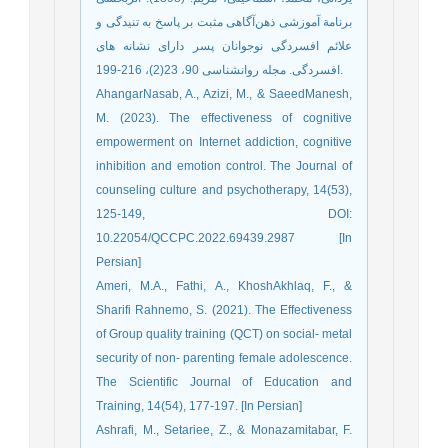
برنامة آموزشی ذهن‌‌آگاهی مثبت بر پاسخ به تنیدگی و
علائم افسردگی نوجوانان پسر دارای نشانه های
افسردگی. مجله روانشناسی 90، 23(2)، 216-199.
AhangarNasab, A., Azizi, M., & SaeedManesh,
M. (2023). The effectiveness of cognitive
empowerment on Internet addiction, cognitive
inhibition and emotion control. The Journal of
counseling culture and psychotherapy, 14(53),
125-149, DOI:
10.22054/QCCPC.2022.69439.2987 [In
Persian]
Ameri, M.A., Fathi, A., KhoshAkhlaq, F., &
Sharifi Rahnemo, S. (2021). The Effectiveness
of Group quality training (QCT) on social- metal
security of non- parenting female adolescence.
The Scientific Journal of Education and
Training, 14(54), 177-197. [In Persian]
Ashrafi, M., Setariee, Z., & Monazamitabar, F.