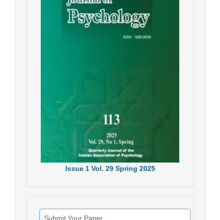
Issue
1
Vol.
29
Spring
2025
Submit Your Paper