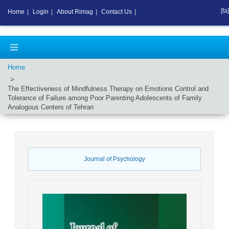
[fa]
Home
|
Login
|
About Rimag
|
Contact Us
|
Home
The Effectiveness of Mindfulness Therapy on Emotions Control and
Tolerance of Failure among Poor Parenting Adolescents of Family
Analogous Centers of Tehran
Journal of Psychology