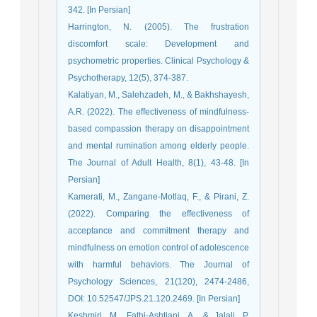
342. [In Persian]
Harrington, N. (2005). The frustration
discomfort scale: Development and
psychometric properties. Clinical Psychology &
Psychotherapy, 12(5), 374-387.
Kalatiyan, M., Salehzadeh, M., & Bakhshayesh,
A.R. (2022). The effectiveness of mindfulness-
based compassion therapy on disappointment
and mental rumination among elderly people.
The Journal of Adult Health, 8(1), 43-48. [In
Persian]
Kamerati, M., Zangane-Motlaq, F., & Pirani, Z.
(2022). Comparing the effectiveness of
acceptance and commitment therapy and
mindfulness on emotion control of adolescence
with harmful behaviors. The Journal of
Psychology Sciences, 21(120), 2474-2486,
DOI: 10.52547/JPS.21.120.2469. [In Persian]
Keshmiri, M., Fathi-Ashtiani, A., & Jalali, P.