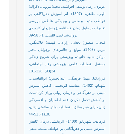
عزیزی، رضا؛ یوسفی افراشته، مجید؛ مروتی، ذکراله؛
الهی، طاهره. (1397). اثر آموزش ذهن‌آگاهی بر
عواطف مثبت و منفی و پیچیدگی عاطفی: بررسی
تغییرات در طول زمان. فصلنامه پژوهش‌‌های کاربردی
روان‌شناختی، 9(پیاپی 1)، 58-39.
فتحی، منصور؛ بخشی زارعی، فهیمه؛ خاک‌‌نگین،
مریم. (1403). موانع و چالش‌‌های نوجوانان دختر
مراکز شبیه خانواده بهزیستی برای شروع زندگی
مستقل. فصلنامه علمی- پژوهشی رفاه اجتماعی،
24(93)، 228-181.
فرزادکیا، مهتا؛ فرهنگی، عبدالحسن؛ ابوالقاسمی،
شهنام. (1402). مقایسه اثربخشی کاهش استرس
مبتنی بر ذهن‌‌آگاهی و درمان روانی پویای کوتاه‌‌مدت
بر کاهش تحمل نکردن عدم اطمنیان و افسردگی
زنان دارای فیبرومالژیا. فصلنامه بولتن سلامتی زنان،
10(1)، 51-44.
فرهادی، شهربانو. (1400). اثربخشی درمان کاهش
استرس مبتنی بر ذهن‌آگاهی بر عواطف مثبت، منفی