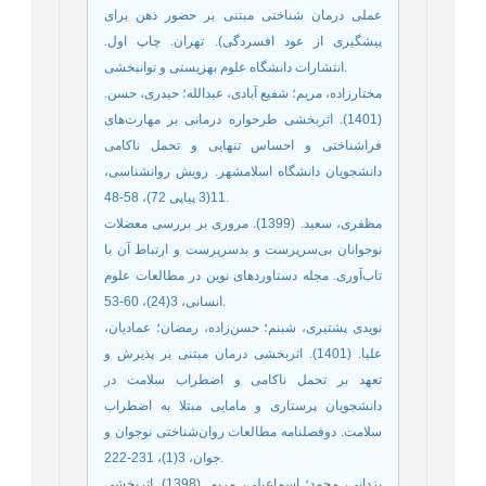
عملی درمان شناختی مبتنی بر حضور ذهن برای
پیشگیری از عود افسردگی). تهران. چاپ اول.
انتشارات دانشگاه علوم بهزیستی و توانبخشی.
مختارزاده، مریم؛ شفیع آبادی، عبدالله؛ حیدری، حسن.
(1401). اثربخشی طرحواره درمانی بر مهارت‌‌های
فراشناختی و احساس تنهایی و تحمل ناکامی
دانشجویان دانشگاه اسلامشهر. رویش روانشناسی،
11(3 پیاپی 72)، 58-48.
مظفری، سعید. (1399). مروری بر بررسی معضلات
نوجوانان بی‌‌سرپرست و بدسرپرست و ارتباط آن با
تاب‌‌آوری. مجله دستاوردهای نوین در مطالعات علوم
انسانی، 3(24)، 60-53.
نویدی پشتیری، شبنم؛ حسن‌‌زاده، رمضان؛ عمادیان،
علیا. (1401). اثربخشی درمان مبتنی بر پذیرش و
تعهد بر تحمل ناکامی و اضطراب سلامت در
دانشجویان پرستاری و مامایی مبتلا به اضطراب
سلامت. دوفصلنامه مطالعات روان‌شناختی نوجوان و
جوان، 3(1)، 231-222.
یزدانی، محمد؛ اسماعیلی، مریم. (1398). اثربخشی