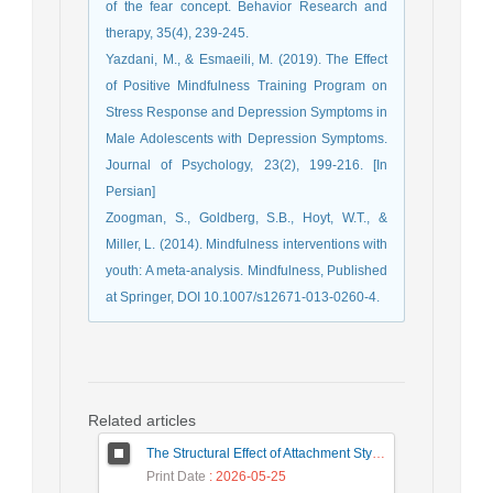
of the fear concept. Behavior Research and
therapy, 35(4), 239-245.
Yazdani, M., & Esmaeili, M. (2019). The Effect
of Positive Mindfulness Training Program on
Stress Response and Depression Symptoms in
Male Adolescents with Depression Symptoms.
Journal of Psychology, 23(2), 199-216. [In
Persian]
Zoogman, S., Goldberg, S.B., Hoyt, W.T., &
Miller, L. (2014). Mindfulness interventions with
youth: A meta-analysis. Mindfulness, Published
at Springer, DOI 10.1007/s12671-013-0260-4.
Related articles
The Structural Effect of Attachment Style and Childhood Trauma in the Family on Internet Addiction Mediated by Cognitive Regulation of Emotion
Print Date
: 2026-05-25