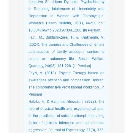
Intensive Short-term Dynamic Psychotherapy
in Reducing Intolerance of Uncertainty and
Depression in Women with Fibromyalgia.
Women’s Health Bulletin, 10(1), 44-51. doi:
10.30476/whb.2023.97334.1206. [In Persian]
Fathi, M., Bakhshi-Zarei, F., & Khaknegin, M.
(2024). The barriers and Challenges of female
adolescence of family analogue centers to
create an autonomy life. Social Welfare
Quarterly, 24(93), 181-228. [In Persian]
Feyzi, A. (2018). Psycho Therapy based on
awareness attention and compassion. Tehran:
The comprehensive Professional workshop. [In
Persian]
Habibi, F., & Rahimian-Boogar, I. (2023). The
role of physical health and psychological pain
in the prediction of suicide attempt: mediating
factor of distress tolerance and self-directed
aggression. Journal of Psychology, 27(3), 332-