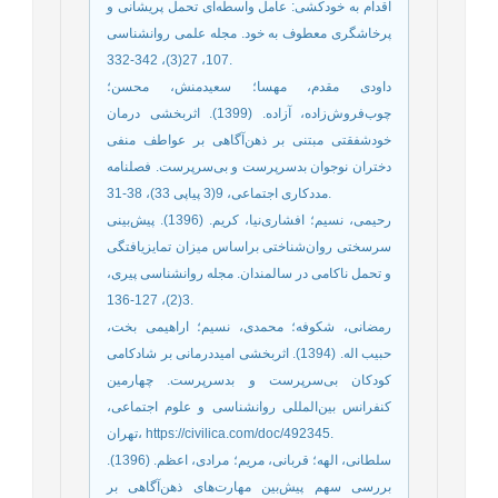
اقدام به خودکشی: عامل واسطه‌‌ای تحمل پریشانی و
پرخاشگری معطوف به خود. مجله علمی روانشناسی
107، 27(3)، 342-332.
داودی مقدم، مهسا؛ سعیدمنش، محسن؛
چوب‌‌فروش‌‌زاده، آزاده. (1399). اثربخشی درمان
خودشفقتی مبتنی بر ذهن‌‌آگاهی بر عواطف منفی
دختران نوجوان بدسرپرست و بی‌‌سرپرست. فصلنامه
مددکاری اجتماعی، 9(3 پیاپی 33)، 38-31.
رحیمی، نسیم؛ افشاری‌نیا، کریم. (1396). پیش‌بینی
سرسختی روان‌شناختی براساس میزان تمایزیافتگی
و تحمل ناکامی در سالمندان. مجله روانشناسی پیری،
3(2)، 127-136.
رمضانی، شکوفه؛ محمدی، نسیم؛ اراهیمی بخت،
حبیب اله. (1394). اثربخشی امیددرمانی بر شادکامی
کودکان بی‌‌سرپرست و بدسرپرست. چهارمین
کنفرانس بین‌‌المللی روانشناسی و علوم اجتماعی،
تهران، https://civilica.com/doc/492345.
سلطانی، الهه؛ قربانی، مریم؛ مرادی، اعظم. (1396).
بررسی سهم پیش‌بین مهارت‌های ذهن‌آگاهی بر