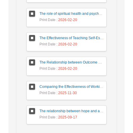
The role of spiritual health and psychological resilience in predicting academic motivation of Farhangian University students
Print Date
: 2026-02-20
The Effectiveness of Teaching Self-Esteem Program with Cognitive-Behavioral Approach on Academic Procrastination of Adolescent Female Students
Print Date
: 2026-02-20
The Relationship between Outcome Expectation and Academic Values with Students' Academic Adjustment
Print Date
: 2026-02-20
Comparing the Effectiveness of Working Memory Training and Sternberg's Successful Intelligence on Academic Performance and Social Competence of Students
Print Date
: 2025-11-30
The relationship between hope and academic achievement, the mediating role of intelligence beliefs students
Print Date
: 2025-09-17