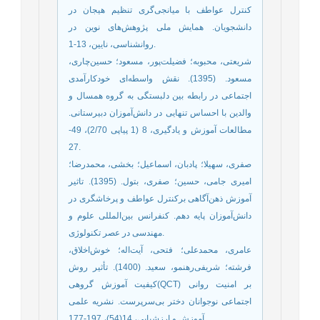
کنترل عواطف با میانجی‌گری تنظیم هیجان در
دانشجویان. همایش ملی پژوهش‌های نوین در
روانشناسی، نایین، 13-1.
شریعتی، محبوبه؛ فضیلت‌‌پور، مسعود؛ حسین‌‌چاری،
مسعود. (1395). نقش واسطه‌‌ای خودکارآمدی
اجتماعی در رابطه بین دلبستگی به گروه همسال و
والدین با احساس تنهایی در دانش‌‌آموزان دبیرستانی.
مطالعات آموزش و یادگیری، 8 (1 پیاپی 2/70)، 49-
27.
صفری، سهیلا؛ پادبان، اسماعیل؛ بخشی، محمدرضا؛
امیری جامی، حسین؛ صفری، بتول. (1395). تاثیر
آموزش ذهن‌آگاهی برکنترل عواطف و پرخاشگری در
دانش‌‌آموزان پایه دهم. کنفرانس بین‌‌المللی علوم و
مهندسی در عصر تکنولوژی.
عامری، محمدعلی؛ فتحی، آیت‌‌اله؛ خوش‌‌اخلاق،
فرشته؛ شریفی‌‌رهنمو، سعید. (1400). تأثیر روش
کیفیت آموزش گروهی(QCT) بر امنیت روانی
اجتماعی نوجوانان دختر بی‌‌سرپرست. نشریه علمی
آموزش و ارزشیابی، 14(54)، 197-177.