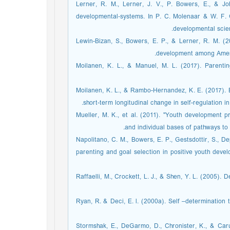
Lerner, R. M., Lerner, J. V., P. Bowers, E., & Jo
developmental‐systems. In P. C. Molenaar & W. F.
developmental scien
Lewin-Bizan, S., Bowers, E. P., & Lerner, R. M. (
development among Ameri
Moilanen, K. L., & Manuel, M. L. (2017). Parenti
Moilanen, K. L., & Rambo-Hernandez, K. E. (2017). E
short-term longitudinal change in self-regulation 
Mueller, M. K., et al. (2011). "Youth development pr
and individual bases of pathways to
Napolitano, C. M., Bowers, E. P., Gestsdottir, S., De
parenting and goal selection in positive youth deve
Raffaelli, M., Crockett, L. J., & Shen, Y. L. (2005). 
Ryan, R. & Deci, E. l. (2000a). Self –determination t
Stormshak, E., DeGarmo, D., Chronister, K., & Caru