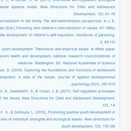
 J. V., & Lerner, R. M. (2011). Intentional self-regulation, ecological
mental systems model. New Directions for Child and Adolescent
Development, 133, 61–76.
ernalization in the family: The self-determination perspective. In J. E.
i (Eds.) Parenting and children’s internalization of values. NY: Wiley.
the development of children’s self-regulation. Handbook of parenting,
5, 89-110.
 youth development: Theoretical and empirical bases. In White paper
cent health and development, national research council/institute of
medicine. Washington, DC: National Academies of Science.
izan, S. (2009). Exploring the foundations and functions of adolescent
evelopment: A view of the issues. Journal of applied developmental
psychology.30(5), 567-570.
an, S., Gestsdottir, S., & Urban, J. B. (2011). Self‐regulation processes
of the issues. New Directions for Child and Adolescent Development,
133, 1-9.
ttir, S., & DeSouza, L. (2012). Promoting positive youth development in
oles of individual strengths and ecological assets. New directions for
youth development, 133, 119-128.