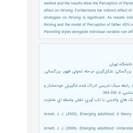
method and the results show the Perception of Paren
effect on thriving. Furthermore the indirect effect o
strategies on thriving is significant. As results i
thriving and the model of Perception of father 45% va
Parenting styles alongside individual variable can af
، نرجس. (1398). پایان نوجوانی، آغاز بزرگسالی: شکل‌گیری مرحله تحولی ظهور بزرگسالی.
رزیه، افسانه. اژه‌ای، جواد. حجازی، الهه. قاضی طباطبایی، محمود. (1392). رابطه سبک تدریس ادراک شده، انگیزش خودمختار و
35-364.
؛ نقش، زهرا. (1397) رابطه ادراك ازسبک هاي والدینی با تاب آوري: نقش واسطه اي عاملیت
Arnett, J. J. (2000). Emerging adulthood: A theory
Arnett, J. J. (2006). Emerging adulthood: Understa