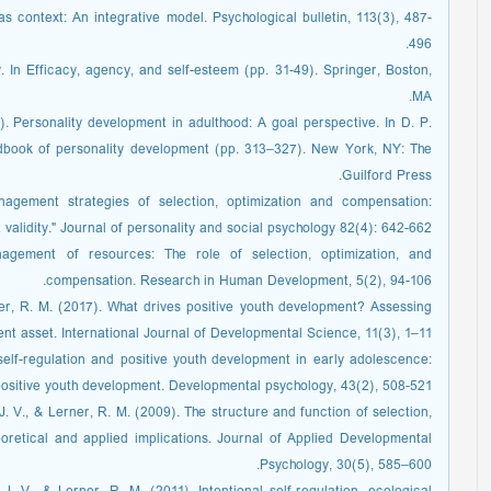
as context: An integrative model. Psychological bulletin, 113(3), 487-
496.
In Efficacy, agency, and self-esteem (pp. 31-49). Springer, Boston,
MA.
8). Personality development in adulthood: A goal perspective. In D. P.
ndbook of personality development (pp. 313–327). New York, NY: The
Guilford Press.
nagement strategies of selection, optimization and compensation:
alidity." Journal of personality and social psychology 82(4): 642-662.
gement of resources: The role of selection, optimization, and
compensation. Research in Human Development, 5(2), 94-106.
rner, R. M. (2017). What drives positive youth development? Assessing
ent asset. International Journal of Developmental Science, 11(3), 1–11.
 self-regulation and positive youth development in early adolescence:
positive youth development. Developmental psychology, 43(2), 508-521.
 J. V., & Lerner, R. M. (2009). The structure and function of selection,
oretical and applied implications. Journal of Applied Developmental
Psychology, 30(5), 585–600.