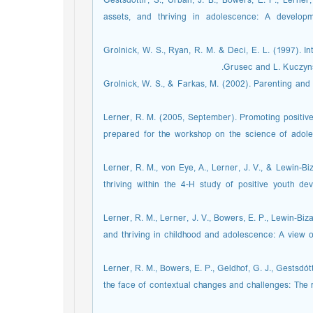
Gestsdottir, S., Urban, J. B., Bowers, E. P., Lerner,
assets, and thriving in adolescence: A develop
Grolnick, W. S., Ryan, R. M. & Deci, E. L. (1997). Int
Grusec and L. Kuczynsk
Grolnick, W. S., & Farkas, M. (2002). Parenting and 
Lerner, R. M. (2005, September). Promoting positive
prepared for the workshop on the science of adoles
Lerner, R. M., von Eye, A., Lerner, J. V., & Lewin-B
thriving within the 4-H study of positive youth d
Lerner, R. M., Lerner, J. V., Bowers, E. P., Lewin‐Biz
and thriving in childhood and adolescence: A view 
Lerner, R. M., Bowers, E. P., Geldhof, G. J., Gestsdó
the face of contextual changes and challenges: The r