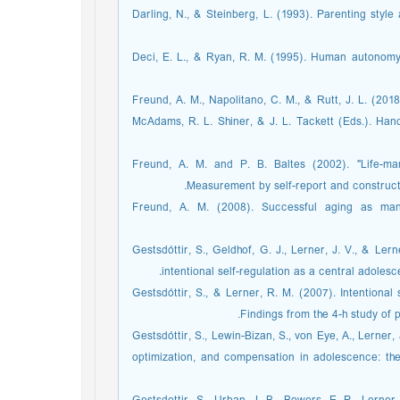
Darling, N., & Steinberg, L. (1993). Parenting style 
Deci, E. L., & Ryan, R. M. (1995). Human autonomy. 
Freund, A. M., Napolitano, C. M., & Rutt, J. L. (201
McAdams, R. L. Shiner, & J. L. Tackett (Eds.). Ha
Freund, A. M. and P. B. Baltes (2002). "Life-ma
Measurement by self-report and construct v
Freund, A. M. (2008). Successful aging as mana
Gestsdóttir, S., Geldhof, G. J., Lerner, J. V., & Le
intentional self-regulation as a central adolesc
Gestsdóttir, S., & Lerner, R. M. (2007). Intentional
Findings from the 4-h study of 
Gestsdóttir, S., Lewin-Bizan, S., von Eye, A., Lerner,
optimization, and compensation in adolescence: the