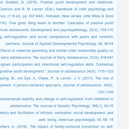
hn Geldhof, G. (2015). Positive youth development and relational‐
 Overton and R. M. Lerner (Eds.) Handbook of child psychology and
ce, (7 th ed., pp. 607-644). Hoboken, New Jersey: John Wiley & Sons.
2010). One good thing leads to another: Cascades of positive youth
can adolescents. Development and psychopathology, 22(4), 759-770.
ng, self-regulation and social competence with peers and romantic
partners. Journal of Applied Developmental Psychology, 49, 46-54.
ffects of maternal parenting and mother-child relationship quality on
in early adolescence. The Journal of Early Adolescence, 37(5), 618-641.
ogram participation and intentional self-regulation skills: Contextual
 positive youth development." Journal of adolescence 34(6): 1115-1125.
pping, M., von Eye, A., Chase, P., & Lerner, J. V. (2011). The role of
lopment: A person-centered approach. Journal of adolescence, 34(6),
1137-1149.
Developmental stability and change in self-regulation from childhood to
adolescence. The Journal of Genetic Psychology, 166(1), 54-76.
heory and facilitation of intrinsic motivation, social development, and
well- being. American psychologist, 55, 68- 78.
thers, A. (2018). The impact of family-centered prevention on self-