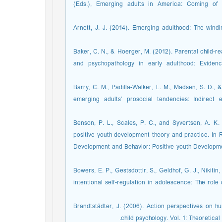
(Eds.), Emerging adults in America: Coming of
Arnett, J. J. (2014). Emerging adulthood: The windi
Baker, C. N., & Hoerger, M. (2012). Parental child-re
and psychopathology in early adulthood: Evidenc
Barry, C. M., Padilla-Walker, L. M., Madsen, S. D., 
emerging adults’ prosocial tendencies: Indirect 
Benson, P. L., Scales, P. C., and Syvertsen, A. K.
positive youth development theory and practice. In R
Development and Behavior: Positive youth Developme
Bowers, E. P., Gestsdottir, S., Geldhof, G. J., Nikiti
intentional self-regulation in adolescence: The rol
Brandtstädter, J. (2006). Action perspectives on
child psychology. Vol. 1: Theoretic