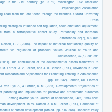
 age in the 21st century (pp. 3–19). Washington, DC: American
Psychological Association.
ng road from the late teens through the twenties. Oxford University
Press.
aring strategies influence self-regulation, socio-emotional adjustment,
e from a retrospective cohort study. Personality and individual
differences, 52(7), 800-805.
& Nelson, L. J. (2008). The impact of maternal relationship quality on
effects via regulation of prosocial values. Journal of Youth and
Adolescence, 37(5), 581-591.
 (2011). The contribution of the developmental assets framework to
. M. Lerner, J. V. Lerner, and J. B. Benson (Eds.), Advances in Child
nt Research and Applications for Promoting Thriving in Adolescence
(pp. 198-232). London, UK: Elsevier.
n, J., von Eye, A., & Lerner, R. M. (2011). Developmental trajectories of
e of parenting and implications for positive and problematic outcomes
among diverse youth. Journal of adolescence, 34(6), 1193-1206.
 human development. In W. Damon & R.M. Lerner (Eds.), Handbook of
al models of human development (6th ed., pp. 516–568). Hoboken: Wiley.