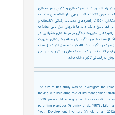
ر رابطه بین ادراک سبک های والدگری و مؤلفه های
شکوفایی در دانشجویان پیش بزرگسال انجام شد. نمونه‌ای به حجم ۴۸۷ دانشجوی 29-18 ساله با روش داوطلبانه به پرسشنامه
ای متشکل از مقیاس‌های ادارک از سبک‌های والدگری (گرولنیک و همکاران، 1997)، راهبردهای مدیریت زندگی (گلدهاف و
حول مثبت جوانی (آرنولد و همکاران، 2012) به صورت بر خط پاسخ دادند. داده ها با روش مدل یابی معادلات
 راهبردهای مدیریت زندگی بر مؤلفه های شکوفایی در
اک از سبک های والدگری با واسطه راهبردهای مدیریت
زندگی بر شکوفایی معنادار است. نتایج همچنین نشان داد مدل ادراک از سبک والدگری مادر 40 درصد و مدل ادراک از سبک
رکلی می توان گفت که ادراک از سبک های والدگری والدین می
پیش بزرگسالی تاثیر داشته باشد.
The aim of this study was to investigate the rela
thriving with mediating role of life management stra
18-29 yerars old emerging adults responding a su
parenting practices (Grolnick et al., 1997) , Life-m
Youth Development Inventory (Arnold et al., 2012