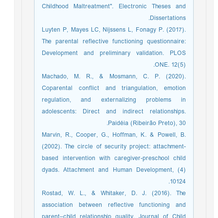
Childhood Maltreatment". Electronic Theses and
Dissertations.
Luyten P, Mayes LC, Nijssens L, Fonagy P. (2017).
The parental reflective functioning questionnaire:
Development and preliminary validation. PLOS
ONE. 12(5).
Machado, M. R., & Mosmann, C. P. (2020).
Coparental conflict and triangulation, emotion
regulation, and externalizing problems in
adolescents: Direct and indirect relationships.
Paidéia (Ribeirão Preto), 30.
Marvin, R., Cooper, G., Hoffman, K. & Powell, B.
(2002). The circle of security project: attachment-
based intervention with caregiver-preschool child
dyads. Attachment and Human Development, (4)
10124.
Rostad, W. L., & Whitaker, D. J. (2016). The
association between reflective functioning and
parent–child relationship quality. Journal of Child