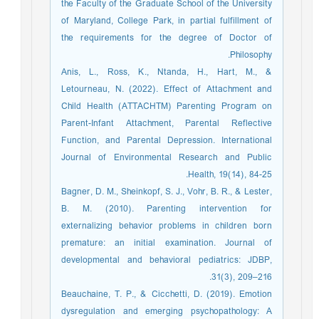
the Faculty of the Graduate School of the University
of Maryland, College Park, in partial fulfillment of
the requirements for the degree of Doctor of
Philosophy.
Anis, L., Ross, K., Ntanda, H., Hart, M., &
Letourneau, N. (2022). Effect of Attachment and
Child Health (ATTACHTM) Parenting Program on
Parent-Infant Attachment, Parental Reflective
Function, and Parental Depression. International
Journal of Environmental Research and Public
Health, 19(14), 84-25.
Bagner, D. M., Sheinkopf, S. J., Vohr, B. R., & Lester,
B. M. (2010). Parenting intervention for
externalizing behavior problems in children born
premature: an initial examination. Journal of
developmental and behavioral pediatrics: JDBP,
31(3), 209–216.
Beauchaine, T. P., & Cicchetti, D. (2019). Emotion
dysregulation and emerging psychopathology: A