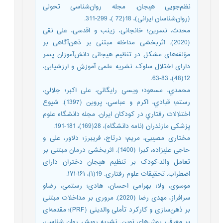
نظم‌جویی هیجان. مجله روان‌شناسی تحولی
(روان‌شناسان ایرانی)، 18(72 )، 299-311.
محدث، نسرین؛ خانجانی، زینب و اقدسی، علی نقی
(2020). اثربخشی مداخله مبتنی بر ذهن‌آگاهی بر
مؤلفه‌های مشکل در تنظیم هیجانی دانش‌آموزان پسر
دارای اختلال سلوک. نشریه علمی آموزش و ارزشیابی،
12(48)، 83-63.
محمدي، مسعود؛ ويسي رايگاني، علی اکبر؛ جلالي،
رستم؛ قبادي، اکرم و عباسي، پروین (1397). شيوع
اختلالات رفتاري در کودکان ايران. مجله دانشگاه علوم
پزشکی مازندران (نامه دانشگاه)، 28(169)، 181-191.
مختاری مصیبی، مریم؛ درتاج، فریبرز؛ دلاور، علی و
حاجی علیزاده، کبرا (1400). اثربخشی درمان مبتنی بر
تعامل والد-کودک بر تنظیم هیجان دختران دارای
اضطراب. تحقیقات علوم رفتاری. 19(۱)، ۱۶۱-۱۷۱.
موسوی، ولا؛ بهرامی احسان، هادی؛ رستمی، رضاو
سرافراز، مهدی رضا (2020). مروری بر مداخلات مبتنی
بر ذهن‌سازی و کارکرد تأملی والدینی (PRF)؛ مقدمه‌ای
بر معرفی روش‌های نوین. نشریه رویش روان شناسی،