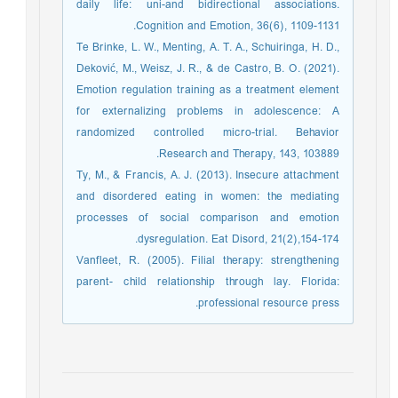
daily life: uni-and bidirectional associations.
Cognition and Emotion, 36(6), 1109-1131.
Te Brinke, L. W., Menting, A. T. A., Schuiringa, H. D.,
Deković, M., Weisz, J. R., & de Castro, B. O. (2021).
Emotion regulation training as a treatment element
for externalizing problems in adolescence: A
randomized controlled micro-trial. Behavior
Research and Therapy, 143, 103889.
Ty, M., & Francis, A. J. (2013). Insecure attachment
and disordered eating in women: the mediating
processes of social comparison and emotion
dysregulation. Eat Disord, 21(2),154-174.
Vanfleet, R. (2005). Filial therapy: strengthening
parent- child relationship through lay. Florida:
professional resource press.