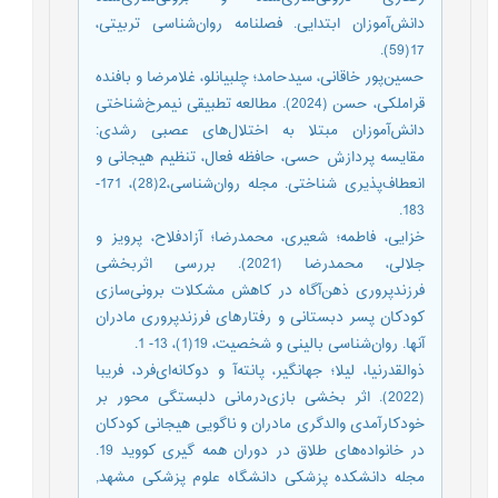
دانش‌آموزان ابتدایی. فصلنامه روان‌شناسی تربیتی،
17(59).
حسین‌پور خاقانی، سیدحامد؛ چلبیانلو، غلامرضا و بافنده
قراملکی، حسن (2024). مطالعه تطبیقی نیمرخ‌شناختی
دانش‏‌آموزان مبتلا به اختلال‌های عصبی رشدی:
مقایسه پردازش حسی، حافظه فعال، تنظیم هیجانی و
انعطاف‏‌پذیری شناختی. مجله روان‌شناسی،2(28)، 171-
183.
خزایی، فاطمه؛ شعیری، محمدرضا؛ آزادفلاح، پرویز و
جلالی، محمدرضا (2021). بررسی اثربخشی
فرزندپروری ذهن‌آگاه در کاهش مشکلات برونی‌سازی
کودکان پسر دبستانی و رفتارهای فرزندپروری مادران
آنها. روان‌شناسی بالینی و شخصیت، 19(1)، 13- 1.
ذوالقدرنیا، لیلا؛ جهانگیر، پانته‌آ و دوکانه‌ای‌فرد، فریبا
(2022). اثر بخشی بازی‌درمانی دلبستگی محور بر
خودکارآمدی والدگری مادران و ناگویی هیجانی کودکان
در خانواده‌های طلاق در دوران همه گیری کووید 19.
مجله دانشکده پزشکی دانشگاه علوم پزشکی مشهد,