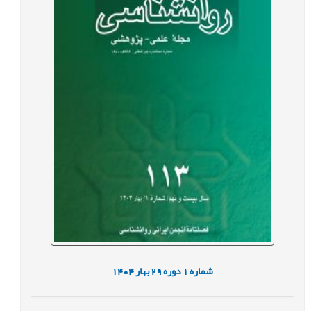
شماره
1
دوره
29
بهار
1404