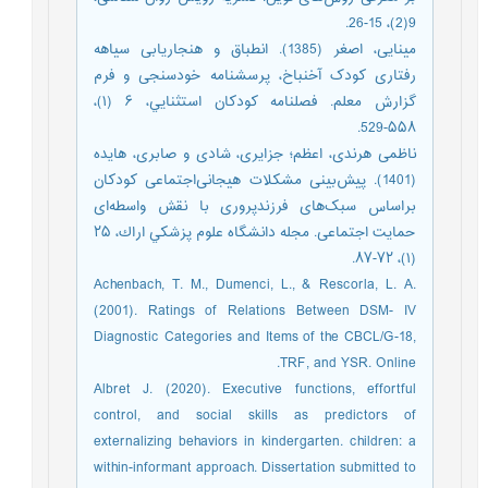
9(2)، 15-26.
مینایی، اصغر (1385). انطباق و هنجاریابی سیاهه‌
رفتاری کودک آخنباخ، پرسشنامه خودسنجی و فرم
گزارش معلم. فصلنامه كودكان استثنايي، ۶ (۱)،
۵۵۸-529.
ناظمی هرندی، اعظم؛ جزایری، شادی و صابری، هایده
(1401). پیش‌بینی مشکلات هیجانی‌اجتماعی کودکان
براساس سبک‌های فرزندپروری با نقش واسطه‌ای
حمایت اجتماعی. مجله دانشگاه علوم پزشكي اراك، ۲۵
(۱)، ۷۲-۸۷.
Achenbach, T. M., Dumenci, L., & Rescorla, L. A.
(2001). Ratings of Relations Between DSM- IV
Diagnostic Categories and Items of the CBCL/G-18,
TRF, and YSR. Online.
Albret J. (2020). Executive functions, effortful
control, and social skills as predictors of
externalizing behaviors in kindergarten. children: a
within-informant approach. Dissertation submitted to