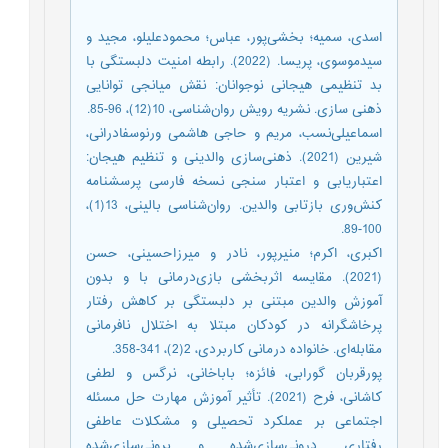
اسدی، سمیه؛ بخشی‌پور، عباس؛ محمودعلیلو، مجید و
سیدموسوی، پریسا. (2022). رابطه امنیت دلبستگی با
بد تنظیمی هیجانی نوجوانان: نقش میانجی توانایی
ذهنی سازی. نشریه رویش روان‌شناسی، 10(12)، 96-85.
اسماعیلی‌نسب، مریم و حاجی هاشمی ورنوسفادرانی،
شیرین (2021). ذهنی‌سازی والدینی و تنظیم هیجان:
اعتباریابی و ‌اعتبار سنجی نسخه فارسی پرسشنامه
کنش‌وری بازتابی والدین. روان‌شناسی بالینی، 13(1)،
100-89.
اکبری، اکرم؛ منیرپور، نادر و میرزاحسینی، حسن
(2021). مقایسه اثربخشی بازی‌درمانی با و بدون
آموزش والدین مبتنی بر دلبستگی بر کاهش رفتار
پرخاشگرانه در کودکان مبتلا به اختلال نافرمانی
مقابله‌ای. خانواده درمانی کاربردی، 2(2)، 341-358.
پورقربان گورابی، فائزه؛ باباخانی، نرگس و لطفی
کاشانی، فرح (2021). تأثیر آموزش مهارت حل مسئله
اجتماعی بر عملکرد تحصیلی و مشکلات عاطفی
رفتاری درونی‌سازی‌شده و برونی‌سازی‌شده