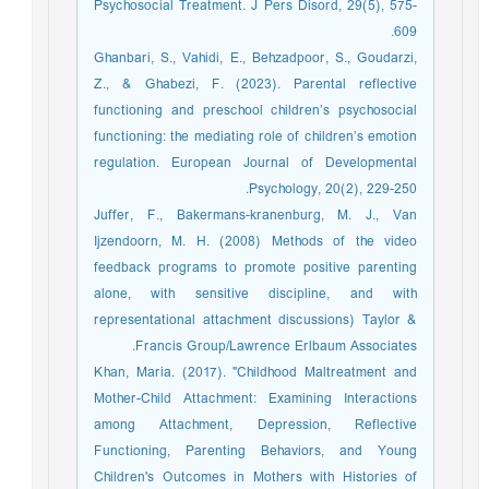
Psychosocial Treatment. J Pers Disord, 29(5), 575-
609.
Ghanbari, S., Vahidi, E., Behzadpoor, S., Goudarzi,
Z., & Ghabezi, F. (2023). Parental reflective
functioning and preschool children’s psychosocial
functioning: the mediating role of children’s emotion
regulation. European Journal of Developmental
Psychology, 20(2), 229-250.
Juffer, F., Bakermans-kranenburg, M. J., Van
Ijzendoorn, M. H. (2008) Methods of the video
feedback programs to promote positive parenting
alone, with sensitive discipline, and with
representational attachment discussions) Taylor &
Francis Group/Lawrence Erlbaum Associates.
Khan, Maria. (2017). "Childhood Maltreatment and
Mother-Child Attachment: Examining Interactions
among Attachment, Depression, Reflective
Functioning, Parenting Behaviors, and Young
Children's Outcomes in Mothers with Histories of