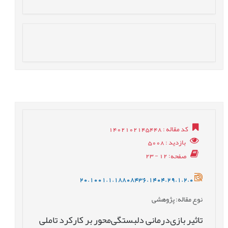
کد مقاله
: 1402102145448
بازدید
: 5008
صفحه
: 12 - 23
20.1001.1.18808436.1404.29.1.2.0
نوع مقاله
: پژوهشی
تاثیر بازی‌درمانی دلبستگی‌محور بر کارکرد ‌تاملی