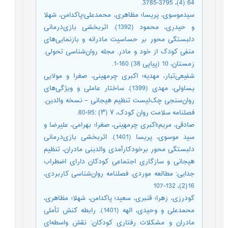
64 (4)، 3795-3785.
سیدموسوی، پریسا؛ مظاهری، محمدعلی؛پاکدامن، شهلا
و حیدری، محمود (1392). اثربخشی بازی‌درمانی
دلبستگی محور بر حساسیت مادرانه و بازنمایی‌های
منفی کودک از خود و مادر. مجله روان‌شناسی تحولی.
زمستان، 10 (پیاپی 38) 160-1.
شفیعی‌تبار، مهدیه؛ اکبری چرمهینی، صغرا و مولایی
یساولی، مهدی (1399). ساختار عاملی و ویژگی‌های
روان‌سنجی چک‌لیست تنظیم‌ هیجانی – نسخه والدین.
فصلنامه سلامت روان کودک، ۷ (۳) :95-80.
صادقی، مریم؛اکبری چرمهینی، صغرا؛ بهرامی، علیرضا و
سید موسوی، پریسا (1401). اثربخشی بازی‌درمانی
دلبستگی محور برخودکارآمدی والدینی مادران، تنظیم
هیجانی و سازگاری اجتماعی کودکان دارای اضطراب
جدایی: مطالعه موردی. فصلنامه روان‌شناسی کاربردی،
16(2)، 132-107
گودرزی، زهرا؛ قنبری، سعید؛ پاکدامن، شهلا؛ مظاهری،
محمدعلی و وحیدی، الهه (1401). رابطه کنش تأملی
مادران و مشکلات رفتاری کودکان: نقش واسطه‌ای