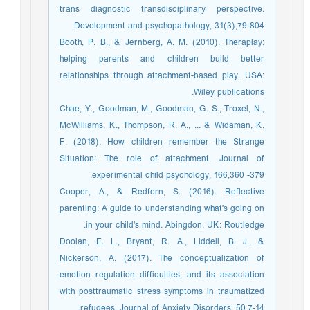
trans diagnostic transdisciplinary perspective.
Development and psychopathology, 31(3),79-804.
Booth, P. B., & Jernberg, A. M. (2010). Theraplay:
helping parents and children build better
relationships through attachment-based play. USA:
Wiley publications.
Chae, Y., Goodman, M., Goodman, G. S., Troxel, N.,
McWilliams, K., Thompson, R. A., ... & Widaman, K.
F. (2018). How children remember the Strange
Situation: The role of attachment. Journal of
experimental child psychology, 166,360 -379.
Cooper, A., & Redfern, S. (2016). Reflective
parenting: A guide to understanding what's going on
in your child's mind. Abingdon, UK: Routledge.
Doolan, E. L., Bryant, R. A., Liddell, B. J., &
Nickerson, A. (2017). The conceptualization of
emotion regulation difficulties, and its association
with posttraumatic stress symptoms in traumatized
refugees. Journal of Anxiety Disorders, 50,7-14.