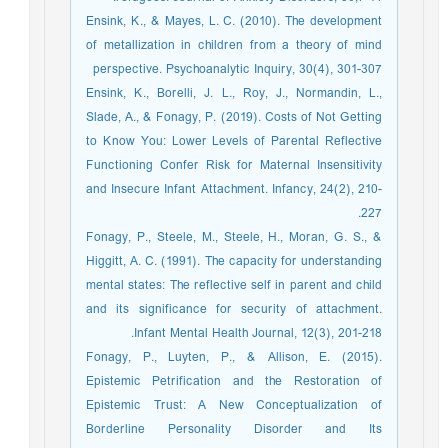
Ensink, K., & Mayes, L. C. (2010). The development
of metallization in children from a theory of mind
perspective. Psychoanalytic Inquiry, 30(4), 301-307
Ensink, K., Borelli, J. L., Roy, J., Normandin, L.,
Slade, A., & Fonagy, P. (2019). Costs of Not Getting
to Know You: Lower Levels of Parental Reflective
Functioning Confer Risk for Maternal Insensitivity
and Insecure Infant Attachment. Infancy, 24(2), 210-
227.
Fonagy, P., Steele, M., Steele, H., Moran, G. S., &
Higgitt, A. C. (1991). The capacity for understanding
mental states: The reflective self in parent and child
and its significance for security of attachment.
Infant Mental Health Journal, 12(3), 201-218.
Fonagy, P., Luyten, P., & Allison, E. (2015).
Epistemic Petrification and the Restoration of
Epistemic Trust: A New Conceptualization of
Borderline Personality Disorder and Its