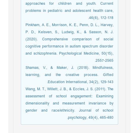
approaches for children and youth. Current
problems in pediatric and adolescent health care,
46(6), 172-178.‏
Pinkham, A. E., Morrison, K. E., Penn, D. L., Harvey,
P. D., Kelsven, S., Ludwig, K., & Sasson, N. J.
(2020). Comprehensive comparison of social
cognitive performance in autism spectrum disorder
and schizophrenia. Psychological Medicine, 50(15),
2557-2565.‏
Shamas, V., & Maker, J. (2018). Mindfulness,
learning, and the creative process. Gifted
Education International, 34(2), 129-143.‏
Wang, M. T., Willett, J. B., & Eccles, J. S. (2011). The
assessment of school engagement: Examining
dimensionality and measurement invariance by
gender and race/ethnicity. Journal of school
psychology, 49(4), 465-480.‏