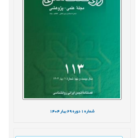
شماره
1
دوره
29
بهار
1404