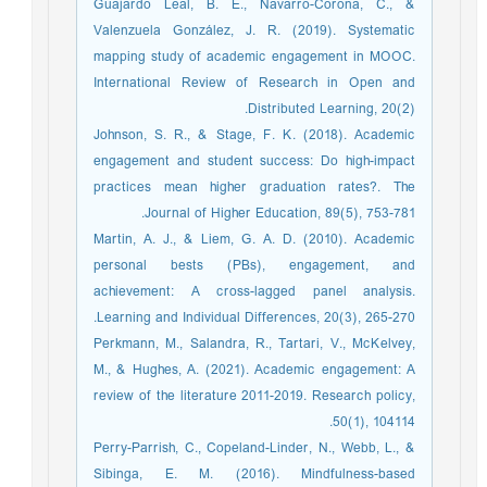
Guajardo Leal, B. E., Navarro-Corona, C., &
Valenzuela González, J. R. (2019). Systematic
mapping study of academic engagement in MOOC.
International Review of Research in Open and
Distributed Learning, 20(2).‏
Johnson, S. R., & Stage, F. K. (2018). Academic
engagement and student success: Do high-impact
practices mean higher graduation rates?. The
Journal of Higher Education, 89(5), 753-781.‏
Martin, A. J., & Liem, G. A. D. (2010). Academic
personal bests (PBs), engagement, and
achievement: A cross-lagged panel analysis.
Learning and Individual Differences, 20(3), 265-270.
Perkmann, M., Salandra, R., Tartari, V., McKelvey,
M., & Hughes, A. (2021). Academic engagement: A
review of the literature 2011-2019. Research policy,
50(1), 104114.‏
Perry-Parrish, C., Copeland-Linder, N., Webb, L., &
Sibinga, E. M. (2016). Mindfulness-based