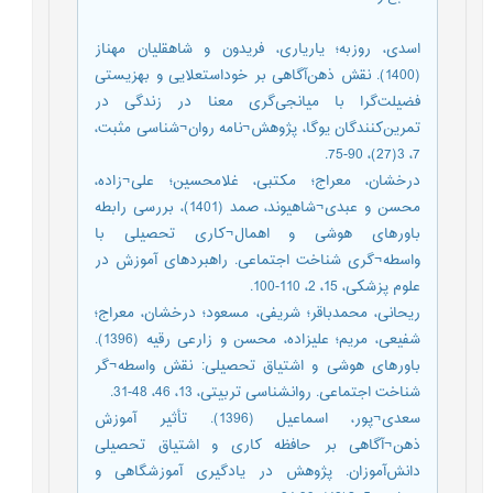
اسدی، روزبه؛ یاریاری، فریدون و شاهقلیان مهناز
(1400). نقش ذهن‌آگاهی بر خوداستعلایی و بهزیستی
فضیلت‌گرا با میانجی‌گری معنا در زندگی در
تمرین‌کنندگان یوگا، پژوهش¬نامه روان¬شناسی مثبت،
7، 3(27)، 90-75.
درخشان، معراج؛ مکتبی، غلامحسین؛ علی¬زاده،
محسن و عبدی¬شاهیوند، صمد (1401)، بررسی رابطه
باورهای هوشی و اهمال¬کاری تحصیلی با
واسطه¬گری شناخت اجتماعی. راهبردهای آموزش در
علوم پزشکی، 15، 2، 110-100.
ریحانی، محمدباقر؛ شریفی، مسعود؛ درخشان، معراج؛
شفیعی، مریم؛ علیزاده، محسن و زارعی رقیه (1396).
باورهای هوشی و اشتیاق تحصیلی: نقش واسطه¬گر
شناخت اجتماعی. روانشناسی تربیتی، 13، 46، 48-31.
سعدی¬پور، اسماعیل (1396). تأثیر آموزش
ذهن¬آگاهی بر حافظه کاری و اشتیاق تحصیلی
دانش‌آموزان. پژوهش در یادگیری آموزشگاهی و