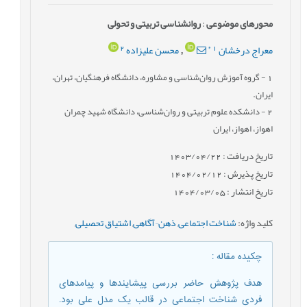
محورهای موضوعی
:
روانشناسی تربیتی و تحولی
2
*
1
معراج درخشان
محسن علیزاده
,
1
- گروه آموزش روان‌شناسی و مشاوره، دانشگاه فرهنگیان، تهران،
ایران.
2
- دانشکده علوم تربیتی و روان‌شناسی، دانشگاه شهید چمران
اهواز، اهواز، ایران
تاریخ دریافت : 1403/04/22
تاریخ پذیرش : 1404/02/12
تاریخ انتشار : 1404/03/05
کلید واژه
:
شناخت اجتماعی
,
ذهن¬آگاهی
,
اشتیاق تحصیلی
,
چکیده مقاله
:
هدف پژوهش حاضر بررسی پیشایندها و پیامدهای
فردی شناخت اجتماعی در قالب یک مدل علی بود.