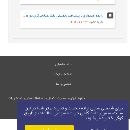
رابطه امیدواری با پیشرفت تحصیلی، نقش میانجی‌گری باورهای هوشی در دانش‌آموزان
تاریخ چاپ
: 1404/06/26
صفحه اصلی
نقشه سایت
تماس با ما
حقوق این وب‌سایت متعلق به سامانه مدیریت نشریات
رایمگ است.
برای شخصی سازی ارائه خدمات و تجربه بهتر شما در این
حق نشر
1405-1396
سایت، ضمن رعایت کامل حریم خصوصی، اطلاعات از طریق
©
کوکی ذخیره می شوند
نمی پذیرم
می پذیرم