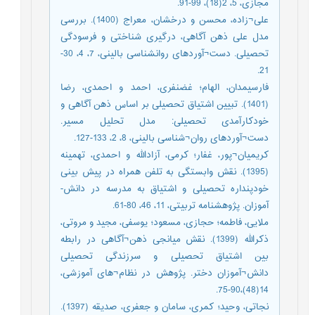
مجازی، 5، 2(18)، 99-91.
علی¬زاده، محسن و درخشان، معراج (1400). بررسی
مدل علی ذهن آگاهی، درگیری شناختی و فرسودگی
تحصیلی. دست¬آوردهای روانشناسی بالینی، 7، 4، 30-
21.
فارسیمدان، الهام؛ غضنفری، احمد و احمدی، رضا
(1401). تبیین اشتیاق تحصیلی بر اساس ذهن آگاهی و
خودکارآمدی تحصیلی: مدل تحلیل مسیر.
دست¬آوردهای روان¬شناسی بالینی، 8، 2، 133-127.
کریمیان¬پور، غفار؛ کرمی، آزادالله و احمدی، تهمینه
(1395). نقش وابستگی به تلفن همراه در پیش بینی
خودپنداره تحصیلی و اشتیاق به مدرسه در دانش-
آموزان. پژوهشنامه تربیتی، 11، 46، 80-61.
ملایی، فاطمه؛ حجازی، مسعود؛ یوسفی، مجید و مروتی،
ذکرالله (1399). نقش میانجی ذهن¬آگاهی در رابطه
بین اشتیاق تحصیلی و سرزندگی تحصیلی
دانش¬آموزان دختر. پژوهش در نظام¬های آموزشی،
14(48)،90-75.
نجاتی، وحید؛ کمری، سامان و جعفری، صدیقه (1397).