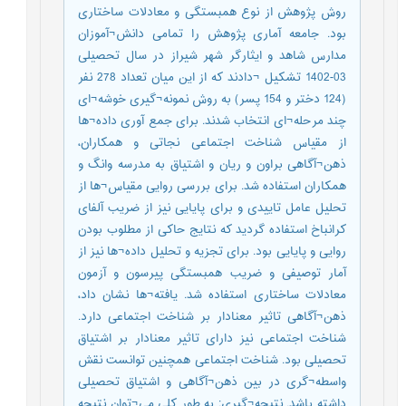
روش پژوهش از نوع همبستگی و معادلات ساختاری
بود. جامعه آماری پژوهش را تمامی دانش¬آموزان
مدارس شاهد و ایثارگر شهر شیراز در سال تحصیلی
03-1402 تشکیل ¬دادند که از این میان تعداد 278 نفر
(124 دختر و 154 پسر) به روش نمونه¬گیری خوشه¬ای
چند مرحله¬ای انتخاب شدند. برای جمع آوری داده¬ها
از مقیاس شناخت اجتماعی نجاتی و همکاران،
ذهن¬آگاهی براون و ریان و اشتیاق به مدرسه وانگ و
همکاران استفاده شد. برای بررسی روایی مقیاس¬ها از
تحلیل عامل تاییدی و برای پایایی نیز از ضریب آلفای
کرانباخ استفاده گردید که نتایج حاکی از مطلوب بودن
روایی و پایایی بود. برای تجزیه و تحلیل داده¬ها نیز از
آمار توصیفی و ضریب همبستگی پیرسون و آزمون
معادلات ساختاری استفاده شد. یافته¬ها نشان داد،
ذهن¬آگاهی تاثیر معنادار بر شناخت اجتماعی دارد.
شناخت اجتماعی نیز دارای تاثیر معنادار بر اشتیاق
تحصیلی بود. شناخت اجتماعی همچنین توانست نقش
واسطه¬گری در بین ذهن¬آگاهی و اشتیاق تحصیلی
داشته باشد. نتیجه¬گیری: به طور کلی می¬توان نتیجه