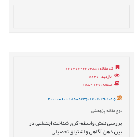
کد مقاله
: 1403042247350
بازدید
: 5236
صفحه
: 147 - 155
20.1001.1.18808436.1404.29.1.8.6
نوع مقاله
: پژوهشی
بررسی نقش واسطه¬گری شناخت اجتماعی در
بین ذهن آگاهی و اشتیاق تحصیلی