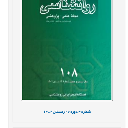
شماره
4
دوره
27
زمستان
1402