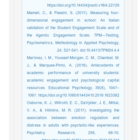
https://doi.org/10.14434/josotl.v18i4.22729
Mameli, C., & Passini, S. (2017). Measuring four-
dimensional engagement in school: An Italian
validation of the Student Engagement Scale and of
the Agentic Engagement Scale. TPM—Testing,
Psychometrics, Methodology in Applied Psychology,
24, 527-541. doi:10.4473/TPM24.4.4.
Martınez, I. M., Youssef-Morgan, C. M., Chambel, M.
J., & Marques-Pinto, A. (2019). Antecedents of
academic performance of university students:
academic engagement and psychological capital
resources. Educational Psychology, 39(8), 1047–
1067. https://doi.org/10.1080/01443410.2019.1623382
Osborne, K. J., Willroth, E. C., DeVylder, J. E., Mittal,
V. A., & Hilimire, M. R. (2017). Investigating the
association between emotion regulation and
distress in adults with psychotic-like experiences.
Psychiatry Research, 256, 66-70.