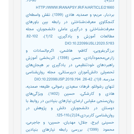
23(4)، 90-70.
HTTP://WWW.IRANAPSY.IR/FA/ARTICLE/21660
بردبار، مریم؛ و صمدیه، هادی (1399). نقش واسطه‌‌ای
کنجکاوی معرفت‌شناختی در رابطه بین باورهای
معرفت‌شناختی و درگیری عاملی دانشجویان، مجله
مطالعات آموزش و یادگیری، 12(1)، 102-82.
DIO:10.22099/JSLI.2020.5783
برزگربفرویی، کاظم؛ هاشمی، اکرم‌‌السادات و
زارعی‌‌محمودآبادی، حسن (1398). اثربخشی آموزش
راهبردهای خودتنظیمی در یادگیری بر هیجان‌های
تحصیلی دانش‌‌آموزان دبیرستانی، مجله روان‌شناسی
مدرسه، 8(1)، 42-26. DIO:10.22098/JSP.2019.794
تنهای رشوانلو، فرهاد؛ سعیدی رضوانی، طلیعه؛ صمدیه،
هادی و کارشکی، حسین (1402). ویژگی‌های
روان‌سنجی مقیاس ارضای نیازهای بنیادین در روابط با
دوستان در دانشجویان. دانش و پژوهش در
روان‌شناسی کاربردی،24(2)،110-125.
حسینی ایرج، جلال؛ مهدیان، حسین؛ و جاجرمی،
محمود (1399). بررسی رابطه نیازهای بنیادین