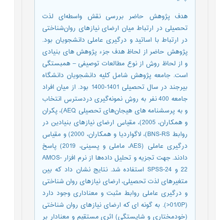
هدف پژوهش حاضر بررسی نقش واسطه‌ای لذت
تحصیلی در ارتباط میان ارضای نیازهای روان‌شناختی
در ارتباط با اساتید و درگیری عاملی دانشجویان بود.
پژوهش حاضر از لحاظ هدف جزء پژوهش های بنیادی
و از لحاظ روش از نوع مطالعات توصیفی – همبستگی
است. جامعه پژوهش شامل کلیه دانشجویان دانشگاه
بیرجند در سال تحصیلی 1401-1400 بود. از میان افراد
جامعه 400 نفر به روش نمونه‌گیری دردسترس انتخاب
و به پرسشنامه های هیجان‌های تحصیلی AEQ)، پکران
و همکاران، 2005)، مقیاس ارضای نیازهای بنیادین در
روابط BNS-RS)، لاگواردیا و همکاران، 2000) و مقیاس
درگیری عاملی (AES، ماملی و پسینی، 2019) پاسخ
دادند. جهت تجزیه و تحلیل داده‌ها از نرم افزار AMOS-
22 و SPSS-24 استفاده شد. نتایج نشان داد که بین
متغیرهای لذت تحصیلی، ارضای نیازهای روان شناختی
و درگیری عاملی روابط مثبت و معناداری وجود دارد
(01/0P<). به گونه ای که ارضای نیازهای روان شناختی
(خودمختاری و شایستگی) اثری مستقیم و معنادار بر