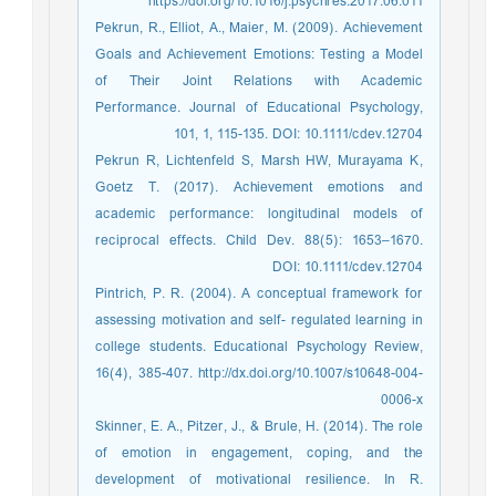
https://doi.org/10.1016/j.psychres.2017.06.011
Pekrun, R., Elliot, A., Maier, M. (2009). Achievement
Goals and Achievement Emotions: Testing a Model
of Their Joint Relations with Academic
Performance. Journal of Educational Psychology,
101, 1, 115-135. DOI: 10.1111/cdev.12704
Pekrun R, Lichtenfeld S, Marsh HW, Murayama K,
Goetz T. (2017). Achievement emotions and
academic performance: longitudinal models of
reciprocal effects. Child Dev. 88(5): 1653–1670.
DOI: 10.1111/cdev.12704
Pintrich, P. R. (2004). A conceptual framework for
assessing motivation and self- regulated learning in
college students. Educational Psychology Review,
16(4), 385-407. http://dx.doi.org/10.1007/s10648-004-
0006-x
Skinner, E. A., Pitzer, J., & Brule, H. (2014). The role
of emotion in engagement, coping, and the
development of motivational resilience. In R.