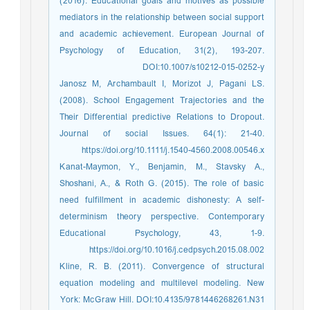
(2016). Educational goals and motives as possible
mediators in the relationship between social support
and academic achievement. European Journal of
Psychology of Education, 31(2), 193-207.
DOI:10.1007/s10212-015-0252-y
Janosz M, Archambault I, Morizot J, Pagani LS.
(2008). School Engagement Trajectories and the
Their Differential predictive Relations to Dropout.
Journal of social Issues. 64(1): 21-40.
https://doi.org/10.1111/j.1540-4560.2008.00546.x
Kanat-Maymon, Y., Benjamin, M., Stavsky A.,
Shoshani, A., & Roth G. (2015). The role of basic
need fulfillment in academic dishonesty: A self-
determinism theory perspective. Contemporary
Educational Psychology, 43, 1-9.
https://doi.org/10.1016/j.cedpsych.2015.08.002
Kline, R. B. (2011). Convergence of structural
equation modeling and multilevel modeling. New
York: McGraw Hill. DOI:10.4135/9781446268261.N31