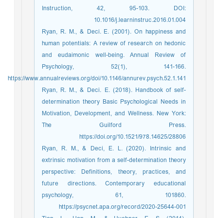
Instruction, 42, 95-103. DOI:
10.1016/j.learninstruc.2016.01.004
Ryan, R. M., & Deci. E. (2001). On happiness and
human potentials: A review of research on hedonic
and eudaimonic well-being. Annual Review of
Psychology, 52(1), 141-166.
https://www.annualreviews.org/doi/10.1146/annurev.psych.52.1.141
Ryan, R. M., & Deci. E. (2018). Handbook of self-
determination theory Basic Psychological Needs in
Motivation, Development, and Wellness. New York:
The Guilford Press.
https://doi.org/10.1521/978.14625/28806
Ryan, R. M., & Deci, E. L. (2020). Intrinsic and
extrinsic motivation from a self-determination theory
perspective: Definitions, theory, practices, and
future directions. Contemporary educational
psychology, 61, 101860.
https://psycnet.apa.org/record/2020-25644-001