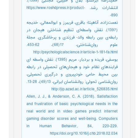
حمیدرضا؛ ایزانلدو، بلال و حبیبی، مجتبی (1399).
انتشارات رشد. https://www.roshdpress.ir/product-
890-
نعمت‌‌زاده، آناهیتا؛ باقری، فریبرز و ابوالمعالی، خدیجه
(1397). نقش واسطه‌‌ای تنظیم شناختی هیجان در
رابطه‌‌ی بین رابطه والد- فرزندی و پرخاشگری. مجلة
علوم روان‌شناختی، 17(68)، 62-453.
http://psychologicalscience.ir/article-1-181-fa.html
یوسفی، فریده و بردبار، مریم (1395). نقش واسطه ای
فرایندهای نظام خود و هیجان‌های تحصیلی در رابطه
بین محیط حامی خودپیروی و درگیری تحصیلی،
روان‌شناسی تحولی: روانشناسان ایرانی، 13(49)، 28-13.
http://jip.azad.ac.ir/article_526835.html
Allen, J. J., & Anderson, C. A. (2018). Satisfaction
and frustration of basic psychological needs in the
real world and in video games predict internet
gaming disorder scores and well-being. Computers
in Human Behavior, 84, 220-229.
https://doi.org/10.1016/j.chb.2018.02.034