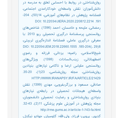
روان‌شناختی در روابط با احساس تعلق به مدرسه در
دانش‌‌آموزان: نقش واسطه‌‌ای خودکارامدی اجتماعی،
فصلنامه پژوهش در نظام‌‌های آموزشی، 14(50)، 204-
191. DOI: 10.22034/JIERA.2020.220872.2214
رمضانی، ملیحه و خامسان، احمد (1396). شاخص‌‌های
روانسنجی پرسشنامة درگيری تحصيلی ریو 2013 :با
معرفی درگيری عاملی، فصلنامة اندازه‌‌گيری تربيتی،
8(29 ،)204-185. DIO: 10.22054/JEM.2018.22660.1555
شیخ‌‌الاسلامی، راضیه؛ یزدانی، فرزانه و رضوی
اضطهباناتی، زینب‌‌السادات (1398). ویژگی‌‌های
روانسنجی مقیاس ارضا و ناکامی نیازهای بنیادین
روان‌شناختی، مجله روان‌شناسی، 23(1)، 20-35.
HTTP://WWW.IRANAPSY.IR/FA/ARTICLE/21429
صادقی، مسعود و برزگربفرویی، مهدی (1399). نقش
واسطه‌‌ای هیجانات تحصیلی در رابطه‌‌ی نیازهای
بنیادی روان‌شناختی و رضایت تحصیلی دانشجویان،
مجله پژوهش در آموزش علوم پزشکی، 11(2)، 43-32.
http://rme.gums.ac.ir/article-1-743-fa.html
کدیور، پروین؛ فرزاد، ولی-الله؛ کاوسیان، جوادو نیکدل،