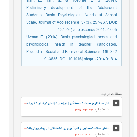
Tian, L., Han, M., & Huebner, E. S. (2014).
Preliminary development of the Adolescent
Students’ Basic Psychological Needs at School
Scale. Journal of Adolescence, 37(3), 257-267. DOI:
10.1016/j.adolescence.2014.01.005
Uzman E. (2014). Basic psychological needs and
psychological health in teacher candidates.
Procedia - Social and Behavioral Sciences; 116: 362
9 -3635. DOI: 10.1016/j.sbspro.2014.01.814
مقالات مرتبط
اثر ساختاری سبک دلبستگی و ترومای کودکی درخانواده بر اعتیاد به اینترنت با میانجی‌گری تنظیم شناختی هیجان
تاریخ چاپ
: 1405/03/04
نقش سلامت معنوی و تاب‌آوری روانشناختی در پیش‌بینی انگیزش تحصیلی دانشجویان دانشگاه فرهنگیان
تاریخ چاپ
: 1404/12/01