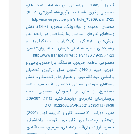
فریبرز (1388). رواسازی پرسشنامه هیجان‌های
تحصیلی پکران، فصلنامه نوآوری‌‌هاة آموزشی، 32(8)،
25-7. http://noavaryedu.oerp.ir/article_78909.html
محمدی، حمیده و فولادچنگ، محبوبه (1398). نقش
واسطه‌‌ای نیازهای اساسی روان‌شناختی در رابطه بین
ارزش‌‌های فرهنگی (فردگرایی- جمعگرایی) و
راهبردهای تنظیم شناختی هیجان. مجله روان‌شناسی،
23(1)، 35-19. http://www.iranapsy.ir/Article/21426
معصومی، فاطمه؛ جدیدی، هوشنگ؛ یاراحمدی، یحیی و
اکبری، مریم (1400). تدوین مدل درگیری تحصیلی
براساس خود نظم‌‌جویی و هیجان‌های تحصیلی با نقش
واسطه‌‌ای خودناتوان‌‌سازی تحصیلی: اثربخشی برنامه
مستخرج از مدل بر فرسودگی تحصیلی، مجله
پژوهش‌‌های کاربردی روان‌شناختی، 12(1)، 387-369.
DIO :10.22059/JAPR.2021.278531.643539
میرز، لاورنس؛ گامست، گلن و گارینو، اجی (2006).
پژوهش چندمتغیری کاربردی. ترجمه پاشاشرفی،
حسن؛ فرزاد، ولی‌‌الله؛ رضاخانی، سیمین؛ حسن‎آبادی،