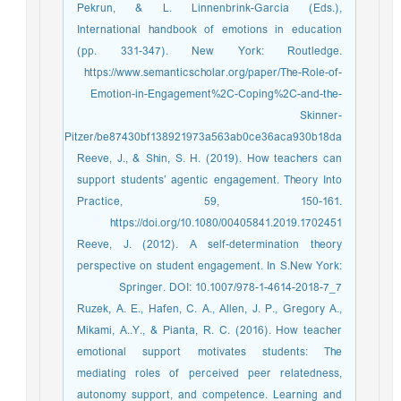
Pekrun, & L. Linnenbrink-Garcia (Eds.),
International handbook of emotions in education
(pp. 331-347). New York: Routledge.
https://www.semanticscholar.org/paper/The-Role-of-
Emotion-in-Engagement%2C-Coping%2C-and-the-
Skinner-
Pitzer/be87430bf138921973a563ab0ce36aca930b18da
Reeve, J., & Shin, S. H. (2019). How teachers can
support students’ agentic engagement. Theory Into
Practice, 59, 150-161.
https://doi.org/10.1080/00405841.2019.1702451
Reeve, J. (2012). A self-determination theory
perspective on student engagement. In S.New York:
Springer. DOI: 10.1007/978-1-4614-2018-7_7
Ruzek, A. E., Hafen, C. A., Allen, J. P., Gregory A.,
Mikami, A..Y., & Pianta, R. C. (2016). How teacher
emotional support motivates students: The
mediating roles of perceived peer relatedness,
autonomy support, and competence. Learning and