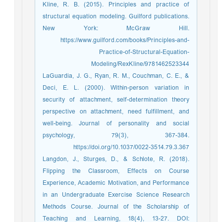
Kline, R. B. (2015). Principles and practice of
structural equation modeling. Guilford publications.
New York: McGraw Hill.
https://www.guilford.com/books/Principles-and-
Practice-of-Structural-Equation-
Modeling/RexKline/9781462523344
LaGuardia, J. G., Ryan, R. M., Couchman, C. E., &
Deci, E. L. (2000). Within-person variation in
security of attachment, self-determination theory
perspective on attachment, need fulfillment, and
well-being. Journal of personality and social
psychology, 79(3), 367-384.
https://doi.org/10.1037/0022-3514.79.3.367
Langdon, J., Sturges, D., & Schlote, R. (2018).
Flipping the Classroom, Effects on Course
Experience, Academic Motivation, and Performance
in an Undergraduate Exercise Science Research
Methods Course. Journal of the Scholarship of
Teaching and Learning, 18(4), 13-27. DOI: