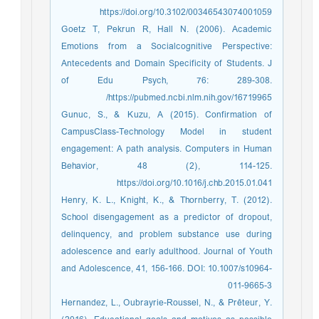
https://doi.org/10.3102/00346543074001059
Goetz T, Pekrun R, Hall N. (2006). Academic
Emotions from a Socialcognitive Perspective:
Antecedents and Domain Specificity of Students. J
of Edu Psych, 76: 289-308.
https://pubmed.ncbi.nlm.nih.gov/16719965/
Gunuc, S., & Kuzu, A (2015). Confirmation of
CampusClass-Technology Model in student
engagement: A path analysis. Computers in Human
Behavior, 48 (2), 114-125.
https://doi.org/10.1016/j.chb.2015.01.041
Henry, K. L., Knight, K., & Thornberry, T. (2012).
School disengagement as a predictor of dropout,
delinquency, and problem substance use during
adolescence and early adulthood. Journal of Youth
and Adolescence, 41, 156-166. DOI: 10.1007/s10964-
011-9665-3
Hernandez, L., Oubrayrie-Roussel, N., & Prêteur, Y.