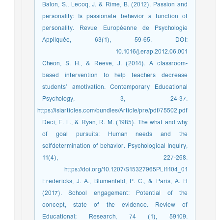
Balon, S., Lecoq, J. & Rime, B. (2012). Passion and
personality: Is passionate behavior a function of
personality. Revue Européenne de Psychologie
Appliquée, 63(1), 59-65. DOI:
10.1016/j.erap.2012.06.001
Cheon, S. H., & Reeve, J. (2014). A classroom-
based intervention to help teachers decrease
students’‎ amotivation. Contemporary Educational
Psychology, 3, 24-37.
https://isiarticles.com/bundles/Article/pre/pdf/75502.pdf
Deci, E. L., & Ryan, R. M. (1985). The what and why
of goal pursuits: Human needs and the
selfdetermination of behavior. Psychological Inquiry,
11(4), 227-268.
https://doi.org/10.1207/S15327965PLI1104_01
Fredericks, J. A., Blumenfeld, P. C., & Paris, A. H
(2017). School engagement: Potential of the
concept, state of the evidence. Review of
Educational; Research, 74 (1), 59109.