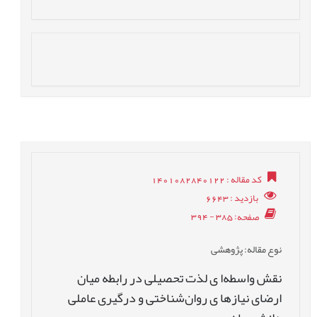
کد مقاله
: 1401082840122
بازدید
: 6643
صفحه
: 385 - 394
نوع مقاله
: پژوهشی
نقش واسطه‌ا ی لذت تحصیلی در رابطه میان
ارضای نیازها ی روان‌شناختی و درگیری عاملی