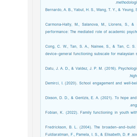
methodologic
Bernardo, A. B., Yabut, H. S., Wang, T. Y., & Yeung, S
Carmona-Halty, M., Salanova, M., Llorens, S., &
performance: The mediated role of academic psych
Cong, C. W., Tan, S. A., Nainee, S., & Tan, C. S.
device–general functioning subscale for malaysian 
Datu, J. A. D., & Valdez, J. P. M. (2016). Psycholo
hi.‏
Demirci, I. (2020). School engagement and well-be
Dixson, D. D., & Gentzis, E. A. (2021). To hope an
eng
Fobian, K. (2022). Family functioning in youth with
Fredrickson, B. L. (2004). The broaden–and–build t
society of london. Series B: Biological Sciences, 359 (1449), 1367-1377.‏ # Fuldiaratman, F., Pamela, I. S., & Elisabeth, D.