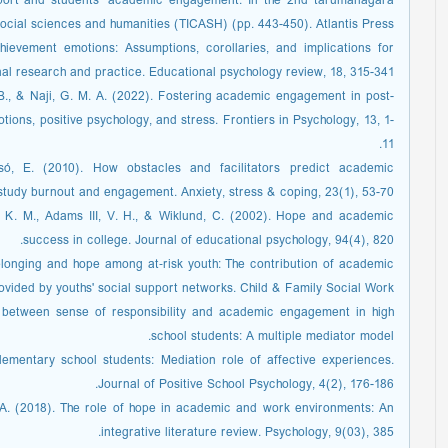
upport and students’ academic engagement. In the 2nd tarumanagara
social sciences and humanities (TICASH) (pp. 443-450). Atlantis Press.
hievement emotions: Assumptions, corollaries, and implications for
al research and practice. Educational psychology review, 18, 315-341.
. B., & Naji, G. M. A. (2022). Fostering academic engagement in post-
tions, positive psychology, and stress. Frontiers in Psychology, 13, 1-
11.
esó, E. (2010). How obstacles and facilitators predict academic
study burnout and engagement. Anxiety, stress & coping, 23(1), 53-70.
‏, K. M., Adams III, V. H., & Wiklund, C. (2002). Hope and academic
success in college. Journal of educational psychology, 94(4), 820.
elonging and hope among at‐risk youth: The contribution of academic
ovided by youths' social support networks. Child & Family Social Work.
ip between sense of responsibility and academic engagement in high
school students: A multiple mediator model.
elementary school students: Mediation role of affective experiences.
Journal of Positive School Psychology, 4(2), 176-186.
as, A. (2018). The role of hope in academic and work environments: An
integrative literature review. Psychology, 9(03), 385.