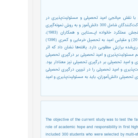
ا نقش میانجی امید تحصیلی و مسئولیت‌‌پذیری در
دانش‌‌آموزان دوره متوسطه اول شهرستان خرم‌‌ بید (استان فارس) بود. شرکت‌‌کنندگان شامل 300 دانش‌‌آموز و به روش نمونه‌‌گیری
تصادفی خوشه‌‌ای چندمرحله‌‌ای انتخاب شدند و به پرسشنامه‌‌های سنجش عملکرد خانواده اپـستاين و همکاران (1983)،
مسئولیت‌‌پذیری شخصی مرگلر و شیلد (2016)، درگیری تحصیلی ریو (2013) و مقیاس امید به تحصیل خرمایی و کمری (1396)
ی‌شده برازش مطلوبی دارد. یافته‌‌ها نشان داد که اثر
یم مسئولیت‌‌پذیری و امید تحصیلی بر درگیری تحصیلی
ی و امید تحصیلی بر درگیری تحصیلی نیز معنا‌‌دار بود.
ت‌پذیری و امید تحصیلی را در تبیین درگیری تحصیلی
 تحصیلی دانش‌‌آموزان، باید به مسئولیت‌‌پذیری و امید
The objective of the current study was to test the 
role of academic hope and responsibility in first hig
included 300 students who were selected by multi-