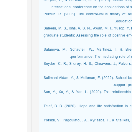
Mulyadi, P., & Saraswati, K. D. (2020). Social s
international conference on the applications of 
Pekrun, R. (2006). The control-value theory of ac
education
Saleem, M. S., Isha, A. S. N., Awan, M. I., Yusop, Y
graduate students: Assessing the role of positive emo
Salanova, M., Schaufeli, W., Martínez, I., & Br
performance: The mediating role of 
Snyder, C. R., Shorey, H. S., Cheavens, J., Pulvers
Sulimani‐Aidan, Y., & Melkman, E. (2022). School b
support pr
Sun, Y., Xu, Y., & Yan, L. (2020). The relationsh
Telef, B. B. (2020). Hope and life satisfaction in 
Yotsidi, V., Pagoulatou, A., Kyriazos, T., & Stalik