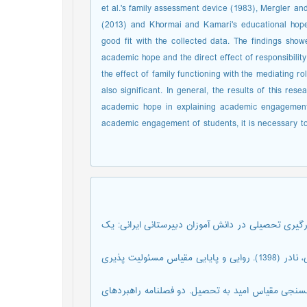
et al.'s family assessment device (1983), Mergler a
(2013) and Khormai and Kamari's educational hope 
good fit with the collected data. The findings show
academic hope and the direct effect of responsibili
the effect of family functioning with the mediating
also significant. In general, the results of this res
academic hope in explaining academic engagement.
academic engagement of students, it is necessary to
مید رضا، اژه ای، جواد، حجازی، الهه و مقدم زاده، علی (1398). درگیری تحصیلی در دانش آموزان دبیرستانی ایرانی: یک
جوکار، حمید رضا، فولادچنگ، محبوبه، رئوف انجم شعاع، محمد و کرهانی، نادر (1398). روایی و پایایی مقیاس مسئولیت پذیری
بررسی ویژگی های روانسنجی مقیاس امید به تحصیل. دو فصلنامه راهبردهای