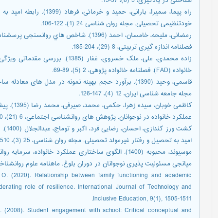
شناختی در یادگیری، 5 (8)، 37-15.
راه پیما، سمیرا، بارانی، حم
خودتنظیمی تحصیلی. مجله روان شناسی 24 (1)، 122-106.
فصلنامه اندازه گیری تربیتی، 8 (29)، 204-185.
زاده محمدی، علی، ملک خسروی، غفار (
خانواده (FAD). فصلنامه خانواده پژوهی، 2 (5)، 89-69.
قاسمی، وحید (1390). برآورد حجم بهینه نمونه در مدل های 
مجله جامعه شناسی ایران، 12 (4)، 147-126.
کاظمی خوبا
عملكرد خانواده در نوجوانان. پژوهش های روانشناسی اجتماعی، 6 (21)، 90-77.
کشت و
امید به تحصیل و رفتار غیرمولد تحصیلی. مجله روان شناسی، 25 (3)، 510-490.
موسیوند، محبوبه (1400). الگوی ساختاری عملکرد خانواده
میانجی مسئولیت پذیری نوجوانان در دوران بلوغ. ماهنامه علوم روانشناختی، 20 (103)، 1170-7
. O. (2020). Relationship between family functioning and academic
rating role of resilience. International Journal of Technology and
Inclusive Education, 9(1), 1505-1511.
 J. (2008). Student engagement with school: Critical conceptual and