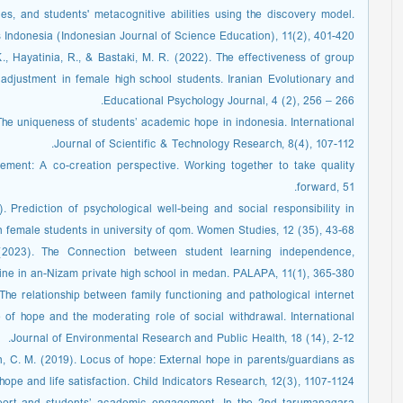
ties, and students' metacognitive abilities using the discovery model.
ns Indonesia (Indonesian Journal of Science Education), 11(2), 401-420
., Hayatinia, R., & Bastaki, M. R. (2022). The effectiveness of group
djustment in female high school students. Iranian Evolutionary and
Educational Psychology Journal, 4 (2), 256 – 266.
. The uniqueness of students’ academic hope in indonesia. International
Journal of Scientific & Technology Research, 8(4), 107-112.‏
ement: A co-creation perspective. Working together to take quality
forward, 51.
. Prediction of psychological well-being and social responsibility in
s in female students in university of qom. Women Studies, 12 (35), 43-68
 (2023). The Connection between student learning independence,
ipline in an-Nizam private high school in medan. PALAPA, 11(1), 365-380
. The relationship between family functioning and pathological internet
of hope and the moderating role of social withdrawal. International
Journal of Environmental Research and Public Health, 18 (14), 2-12.
an, C. M. (2019). Locus of hope: External hope in parents/guardians as
ope and life satisfaction. Child Indicators Research, 12(3), 1107-1124.