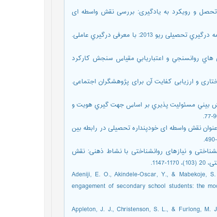
ید و خرمائی، فرهاد (1399). رابطه امید به تحصل و رویکرد به یادگیری: بررسی نقش واسطه ای
رمضانی، ملیحه، خامسان، احمد (1396). شاخص هاي روانسنجی پرسشنامه درگیري تحصیلی ریو 2013: با معرفی درگیري عاملی.
1385). بررسي مقدماتي ويژگي هاي روانسنجي و اعتباريابي مقياس سنجش كاركرد
معادله ساختاری و ارزیابی کفایت آن برای پژوهشگران اجتماعی.
ن، سیده زهرا، حکمی، محمد، صیرفی، محمد رضا (1395). پيش بيني مسئوليت پذيري بر اساس جهت گيري هويت و
رز کندازی، احسان، رضایی فرد، اکبر و توماج، عبدالجلال (1400). عنوان نقش واسطه ای خودپنداره تحصیلی در رابطه بین
، سرمایه روانشناختی و نیازهای روانشناختی با نشاط ذهنی: نقش
114.
Adeniji, E. O., Akindele-Oscar, Y., & Mabekoje, S
engagement of secondary school students: the mode
Appleton, J. J., Christenson, S. L., & Furlong, M.