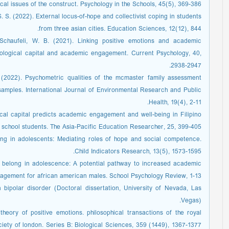
al issues of the construct. Psychology in the Schools, 45(5), 369-386.
. S. (2022). External locus-of-hope and collectivist coping in students
from three asian cities. Education Sciences, 12(12), 844.‏
 Schaufeli, W. B. (2021). Linking positive emotions and academic
ological capital and academic engagement. Current Psychology, 40,
2938-2947.
 (2022). Psychometric qualities of the mcmaster family assessment
samples. International Journal of Environmental Research and Public
Health, 19(4), 2-11.‏
gical capital predicts academic engagement and well-being in Filipino
gh school students. The Asia-Pacific Education Researcher, 25, 399-405
ing in adolescents: Mediating roles of hope and social competence.
Child Indicators Research, 13(5), 1573-1595.
d belong in adolescence: A potential pathway to increased academic
agement for african american males. School Psychology Review, 1-13.
 bipolar disorder (Doctoral dissertation, University of Nevada, Las
Vegas).‏
heory of positive emotions. philosophical transactions of the royal