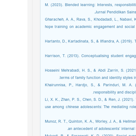
M. (2023). Blended learning: Interests, responsibili
Jurnal Pendidikan Sai.‏
Gharacheh, A. A., Rava, S., Khodadadi, L., Nabavi, K
hope training on academic engagement and social a
Hartanto, D., Kartadinata, S., & Ilfiandra, A. (2019)
Harrison, T. (2013). Conceptualising student engag
Hosseini Mehrabadi, H. S., & Abdi Zarrin, S. (2021)
terms of family function and identity style.‏
Khairunnisa, P., Hardjo, S., & Parinduri, M. A.
responsibility and disc.‏
Li, X. K., Zhan, P. S., Chen, S. D., & Ren, J. (2021)
use among chinese adolescents: The mediating role 
Munoz, R. T., Quinton, K. A., Worley, J. A., & Hellm
an antecedent of adolescents’ internal h