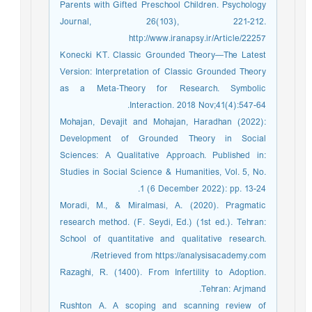
Parents with Gifted Preschool Children. Psychology
Journal, 26(103), 221-212.
http://www.iranapsy.ir/Article/22257
Konecki KT. Classic Grounded Theory—The Latest
Version: Interpretation of Classic Grounded Theory
as a Meta‐Theory for Research. Symbolic
Interaction. 2018 Nov;41(4):547-64.
Mohajan, Devajit and Mohajan, Haradhan (2022):
Development of Grounded Theory in Social
Sciences: A Qualitative Approach. Published in:
Studies in Social Science & Humanities, Vol. 5, No.
1 (6 December 2022): pp. 13-24.
Moradi, M., & Miralmasi, A. (2020). Pragmatic
research method. (F. Seydi, Ed.) (1st ed.). Tehran:
School of quantitative and qualitative research.
Retrieved from https://analysisacademy.com/
Razaghi, R. (1400). From Infertility to Adoption.
Tehran: Arjmand.
Rushton A. A scoping and scanning review of