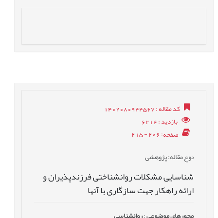
کد مقاله
: 1402080944567
بازدید
: 6214
صفحه
: 206 - 215
نوع مقاله
: پژوهشی
شناسایی مشکلات روانشناختی فرزندپذیران و
ارائه راهکار جهت سازگاری با آنها
محورهای موضوعی
:
روانشناسی