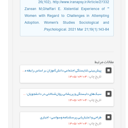
26(102). http://www.iranapsy.ir/Article/27332
''' Zarean M,Ghaffari E. Xistential Experience of
Women with Regard to Challenges in Attempting
Adoption. Women's Studies Sociological and
Psychological. 2021 Mar 21;19(1):143-84.
مقالات مرتبط
پیش‌بینی شایستگی اجتماعی دانش‌آموزان بر اساس رابطه معلم-دانش‌آموز و احساس تعلق به مدرسه: نقش واسطه‌ای تنظیم رفتاری هیجان
تاریخ چاپ
: 1405/03/04
سبک‌های دلبستگی و پریشانی روان‌شناختی در دانشجویان: نقش واسطه‌ای تنظیم هیجان بین فردی
تاریخ چاپ
: 1405/03/04
طراحی و اعتباریابی پرسشنامه وسواسی- اجباری
تاریخ چاپ
: 1405/03/04