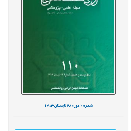
شماره
2
دوره
28
تابستان
1403