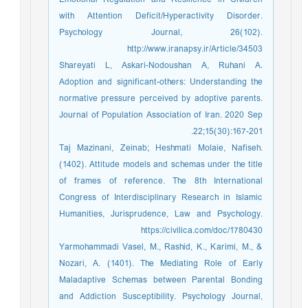
with Attention Deficit/Hyperactivity Disorder.
Psychology Journal, 26(102).
http://www.iranapsy.ir/Article/34503
Shareyati L, Askari-Nodoushan A, Ruhani A.
Adoption and significant-others: Understanding the
normative pressure perceived by adoptive parents.
Journal of Population Association of Iran. 2020 Sep
22;15(30):167-201.
Taj Mazinani, Zeinab; Heshmati Molaie, Nafiseh.
(1402). Attitude models and schemas under the title
of frames of reference. The 8th International
Congress of Interdisciplinary Research in Islamic
Humanities, Jurisprudence, Law and Psychology.
https://civilica.com/doc/1780430
Yarmohammadi Vasel, M., Rashid, K., Karimi, M., &
Nozari, A. (1401). The Mediating Role of Early
Maladaptive Schemas between Parental Bonding
and Addiction Susceptibility. Psychology Journal,