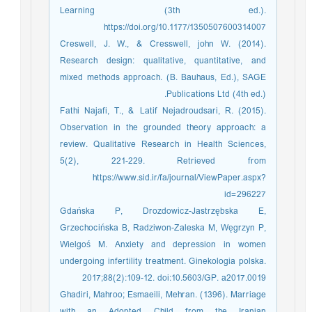
Learning (3th ed.).
https://doi.org/10.1177/1350507600314007
Creswell, J. W., & Cresswell, john W. (2014).
Research design: qualitative, quantitative, and
mixed methods approach. (B. Bauhaus, Ed.), SAGE
Publications Ltd (4th ed.).
Fathi Najafi, T., & Latif Nejadroudsari, R. (2015).
Observation in the grounded theory approach: a
review. Qualitative Research in Health Sciences,
5(2), 221-229. Retrieved from
https://www.sid.ir/fa/journal/ViewPaper.aspx?
id=296227
Gdańska P, Drozdowicz-Jastrzębska E,
Grzechocińska B, Radziwon-Zaleska M, Węgrzyn P,
Wielgoś M. Anxiety and depression in women
undergoing infertility treatment. Ginekologia polska.
2017;88(2):109-12. doi:10.5603/GP. a2017.0019
Ghadiri, Mahroo; Esmaeili, Mehran. (1396). Marriage
with an Adopted Child from the Iranian