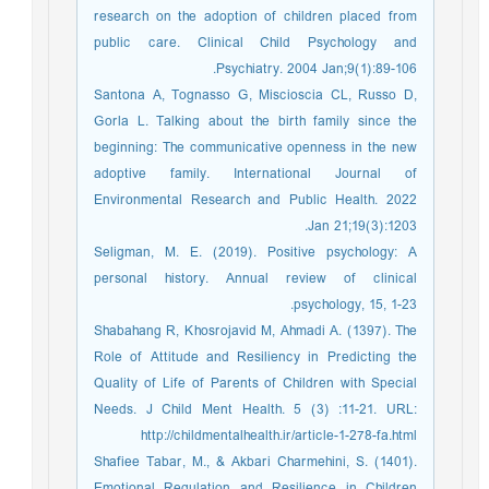
research on the adoption of children placed from
public care. Clinical Child Psychology and
Psychiatry. 2004 Jan;9(1):89-106.
Santona A, Tognasso G, Miscioscia CL, Russo D,
Gorla L. Talking about the birth family since the
beginning: The communicative openness in the new
adoptive family. International Journal of
Environmental Research and Public Health. 2022
Jan 21;19(3):1203.
Seligman, M. E. (2019). Positive psychology: A
personal history. Annual review of clinical
psychology, 15, 1-23.
Shabahang R, Khosrojavid M, Ahmadi A. (1397). The
Role of Attitude and Resiliency in Predicting the
Quality of Life of Parents of Children with Special
Needs. J Child Ment Health. 5 (3) :11-21. URL:
http://childmentalhealth.ir/article-1-278-fa.html
Shafiee Tabar, M., & Akbari Charmehini, S. (1401).
Emotional Regulation and Resilience in Children