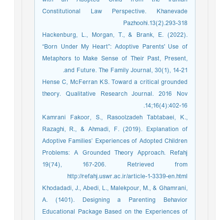
Constitutional Law Perspective. Khanevade
Pazhoohi.13(2).293-318
Hackenburg, L., Morgan, T., & Brank, E. (2022).
“Born Under My Heart”: Adoptive Parents' Use of
Metaphors to Make Sense of Their Past, Present,
and Future. The Family Journal, 30(1), 14-21.
Hense C, McFerran KS. Toward a critical grounded
theory. Qualitative Research Journal. 2016 Nov
14;16(4):402-16.
Kamrani Fakoor, S., Rasoolzadeh Tabtabaei, K.,
Razaghi, R., & Ahmadi, F. (2019). Explanation of
Adoptive Families’ Experiences of Adopted Children
Problems: A Grounded Theory Approach. Refahj
19(74), 167-206. Retrieved from
http://refahj.uswr.ac.ir/article-1-3339-en.html
Khodadadi, J., Abedi, L., Malekpour, M., & Ghamrani,
A. (1401). Designing a Parenting Behavior
Educational Package Based on the Experiences of