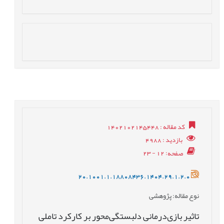
کد مقاله
: 1402102145448
بازدید
: 4988
صفحه
: 12 - 23
20.1001.1.18808436.1404.29.1.2.0
نوع مقاله
: پژوهشی
تاثیر بازی‌درمانی دلبستگی‌محور بر کارکرد ‌تاملی