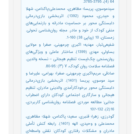
64 (4)، 3795-3785.
سیدموسوی، پریسا؛ مظاهری، محمدعلی؛پاکدامن، شهلا
و حیدری، محمود (1392). اثربخشی بازی‌درمانی
دلبستگی محور بر حساسیت مادرانه و بازنمایی‌های
منفی کودک از خود و مادر. مجله روان‌شناسی تحولی.
زمستان، 10 (پیاپی 38) 160-1.
شفیعی‌تبار، مهدیه؛ اکبری چرمهینی، صغرا و مولایی
یساولی، مهدی (1399). ساختار عاملی و ویژگی‌های
روان‌سنجی چک‌لیست تنظیم‌ هیجانی – نسخه والدین.
فصلنامه سلامت روان کودک، ۷ (۳) :95-80.
صادقی، مریم؛اکبری چرمهینی، صغرا؛ بهرامی، علیرضا و
سید موسوی، پریسا (1401). اثربخشی بازی‌درمانی
دلبستگی محور برخودکارآمدی والدینی مادران، تنظیم
هیجانی و سازگاری اجتماعی کودکان دارای اضطراب
جدایی: مطالعه موردی. فصلنامه روان‌شناسی کاربردی،
16(2)، 132-107
گودرزی، زهرا؛ قنبری، سعید؛ پاکدامن، شهلا؛ مظاهری،
محمدعلی و وحیدی، الهه (1401). رابطه کنش تأملی
مادران و مشکلات رفتاری کودکان: نقش واسطه‌ای