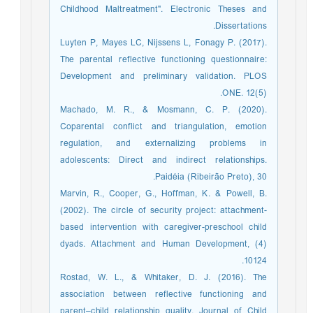
Childhood Maltreatment". Electronic Theses and
Dissertations.
Luyten P, Mayes LC, Nijssens L, Fonagy P. (2017).
The parental reflective functioning questionnaire:
Development and preliminary validation. PLOS
ONE. 12(5).
Machado, M. R., & Mosmann, C. P. (2020).
Coparental conflict and triangulation, emotion
regulation, and externalizing problems in
adolescents: Direct and indirect relationships.
Paidéia (Ribeirão Preto), 30.
Marvin, R., Cooper, G., Hoffman, K. & Powell, B.
(2002). The circle of security project: attachment-
based intervention with caregiver-preschool child
dyads. Attachment and Human Development, (4)
10124.
Rostad, W. L., & Whitaker, D. J. (2016). The
association between reflective functioning and
parent–child relationship quality. Journal of Child