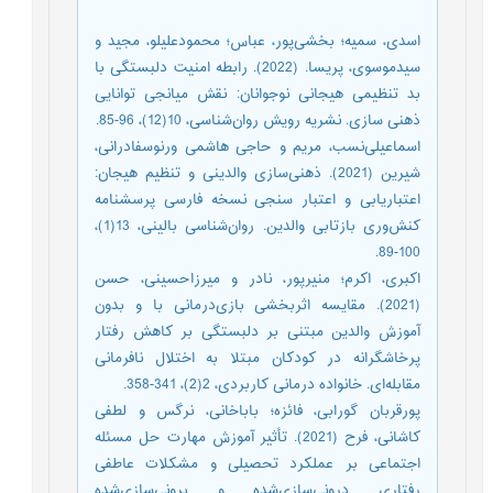
اسدی، سمیه؛ بخشی‌پور، عباس؛ محمودعلیلو، مجید و
سیدموسوی، پریسا. (2022). رابطه امنیت دلبستگی با
بد تنظیمی هیجانی نوجوانان: نقش میانجی توانایی
ذهنی سازی. نشریه رویش روان‌شناسی، 10(12)، 96-85.
اسماعیلی‌نسب، مریم و حاجی هاشمی ورنوسفادرانی،
شیرین (2021). ذهنی‌سازی والدینی و تنظیم هیجان:
اعتباریابی و ‌اعتبار سنجی نسخه فارسی پرسشنامه
کنش‌وری بازتابی والدین. روان‌شناسی بالینی، 13(1)،
100-89.
اکبری، اکرم؛ منیرپور، نادر و میرزاحسینی، حسن
(2021). مقایسه اثربخشی بازی‌درمانی با و بدون
آموزش والدین مبتنی بر دلبستگی بر کاهش رفتار
پرخاشگرانه در کودکان مبتلا به اختلال نافرمانی
مقابله‌ای. خانواده درمانی کاربردی، 2(2)، 341-358.
پورقربان گورابی، فائزه؛ باباخانی، نرگس و لطفی
کاشانی، فرح (2021). تأثیر آموزش مهارت حل مسئله
اجتماعی بر عملکرد تحصیلی و مشکلات عاطفی
رفتاری درونی‌سازی‌شده و برونی‌سازی‌شده