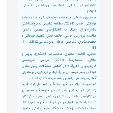
دانش‌آموزان ابتدایی. فصلنامه روان‌شناسی تربیتی،
17(59).
حسین‌پور خاقانی، سیدحامد؛ چلبیانلو، غلامرضا و بافنده
قراملکی، حسن (2024). مطالعه تطبیقی نیمرخ‌شناختی
دانش‏‌آموزان مبتلا به اختلال‌های عصبی رشدی:
مقایسه پردازش حسی، حافظه فعال، تنظیم هیجانی و
انعطاف‏‌پذیری شناختی. مجله روان‌شناسی،2(28)، 171-
183.
خزایی، فاطمه؛ شعیری، محمدرضا؛ آزادفلاح، پرویز و
جلالی، محمدرضا (2021). بررسی اثربخشی
فرزندپروری ذهن‌آگاه در کاهش مشکلات برونی‌سازی
کودکان پسر دبستانی و رفتارهای فرزندپروری مادران
آنها. روان‌شناسی بالینی و شخصیت، 19(1)، 13- 1.
ذوالقدرنیا، لیلا؛ جهانگیر، پانته‌آ و دوکانه‌ای‌فرد، فریبا
(2022). اثر بخشی بازی‌درمانی دلبستگی محور بر
خودکارآمدی والدگری مادران و ناگویی هیجانی کودکان
در خانواده‌های طلاق در دوران همه گیری کووید 19.
مجله دانشکده پزشکی دانشگاه علوم پزشکی مشهد,