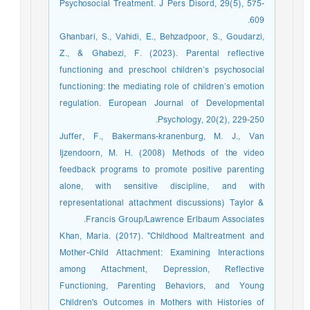
Psychosocial Treatment. J Pers Disord, 29(5), 575-
609.
Ghanbari, S., Vahidi, E., Behzadpoor, S., Goudarzi,
Z., & Ghabezi, F. (2023). Parental reflective
functioning and preschool children’s psychosocial
functioning: the mediating role of children’s emotion
regulation. European Journal of Developmental
Psychology, 20(2), 229-250.
Juffer, F., Bakermans-kranenburg, M. J., Van
Ijzendoorn, M. H. (2008) Methods of the video
feedback programs to promote positive parenting
alone, with sensitive discipline, and with
representational attachment discussions) Taylor &
Francis Group/Lawrence Erlbaum Associates.
Khan, Maria. (2017). "Childhood Maltreatment and
Mother-Child Attachment: Examining Interactions
among Attachment, Depression, Reflective
Functioning, Parenting Behaviors, and Young
Children's Outcomes in Mothers with Histories of