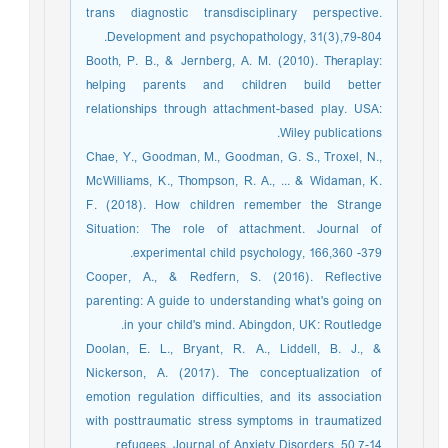
trans diagnostic transdisciplinary perspective.
Development and psychopathology, 31(3),79-804.
Booth, P. B., & Jernberg, A. M. (2010). Theraplay:
helping parents and children build better
relationships through attachment-based play. USA:
Wiley publications.
Chae, Y., Goodman, M., Goodman, G. S., Troxel, N.,
McWilliams, K., Thompson, R. A., ... & Widaman, K.
F. (2018). How children remember the Strange
Situation: The role of attachment. Journal of
experimental child psychology, 166,360 -379.
Cooper, A., & Redfern, S. (2016). Reflective
parenting: A guide to understanding what's going on
in your child's mind. Abingdon, UK: Routledge.
Doolan, E. L., Bryant, R. A., Liddell, B. J., &
Nickerson, A. (2017). The conceptualization of
emotion regulation difficulties, and its association
with posttraumatic stress symptoms in traumatized
refugees. Journal of Anxiety Disorders, 50,7-14.