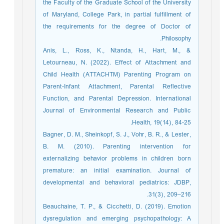
the Faculty of the Graduate School of the University
of Maryland, College Park, in partial fulfillment of
the requirements for the degree of Doctor of
Philosophy.
Anis, L., Ross, K., Ntanda, H., Hart, M., &
Letourneau, N. (2022). Effect of Attachment and
Child Health (ATTACHTM) Parenting Program on
Parent-Infant Attachment, Parental Reflective
Function, and Parental Depression. International
Journal of Environmental Research and Public
Health, 19(14), 84-25.
Bagner, D. M., Sheinkopf, S. J., Vohr, B. R., & Lester,
B. M. (2010). Parenting intervention for
externalizing behavior problems in children born
premature: an initial examination. Journal of
developmental and behavioral pediatrics: JDBP,
31(3), 209–216.
Beauchaine, T. P., & Cicchetti, D. (2019). Emotion
dysregulation and emerging psychopathology: A