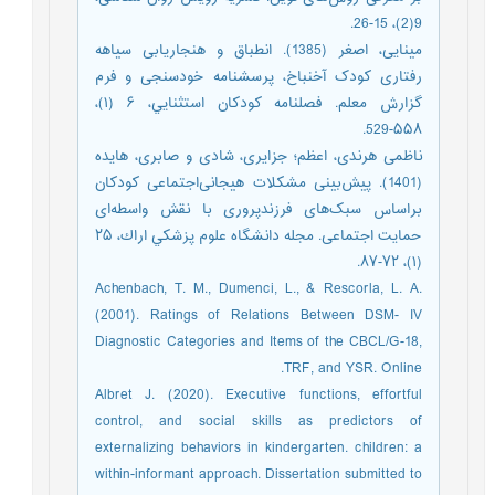
9(2)، 15-26.
مینایی، اصغر (1385). انطباق و هنجاریابی سیاهه‌
رفتاری کودک آخنباخ، پرسشنامه خودسنجی و فرم
گزارش معلم. فصلنامه كودكان استثنايي، ۶ (۱)،
۵۵۸-529.
ناظمی هرندی، اعظم؛ جزایری، شادی و صابری، هایده
(1401). پیش‌بینی مشکلات هیجانی‌اجتماعی کودکان
براساس سبک‌های فرزندپروری با نقش واسطه‌ای
حمایت اجتماعی. مجله دانشگاه علوم پزشكي اراك، ۲۵
(۱)، ۷۲-۸۷.
Achenbach, T. M., Dumenci, L., & Rescorla, L. A.
(2001). Ratings of Relations Between DSM- IV
Diagnostic Categories and Items of the CBCL/G-18,
TRF, and YSR. Online.
Albret J. (2020). Executive functions, effortful
control, and social skills as predictors of
externalizing behaviors in kindergarten. children: a
within-informant approach. Dissertation submitted to