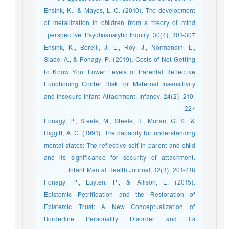
Ensink, K., & Mayes, L. C. (2010). The development
of metallization in children from a theory of mind
perspective. Psychoanalytic Inquiry, 30(4), 301-307
Ensink, K., Borelli, J. L., Roy, J., Normandin, L.,
Slade, A., & Fonagy, P. (2019). Costs of Not Getting
to Know You: Lower Levels of Parental Reflective
Functioning Confer Risk for Maternal Insensitivity
and Insecure Infant Attachment. Infancy, 24(2), 210-
227.
Fonagy, P., Steele, M., Steele, H., Moran, G. S., &
Higgitt, A. C. (1991). The capacity for understanding
mental states: The reflective self in parent and child
and its significance for security of attachment.
Infant Mental Health Journal, 12(3), 201-218.
Fonagy, P., Luyten, P., & Allison, E. (2015).
Epistemic Petrification and the Restoration of
Epistemic Trust: A New Conceptualization of
Borderline Personality Disorder and Its