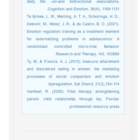
daily life: uni-and bidirectional associations.
Cognition and Emotion, 36(6), 1109-1131.
Te Brinke, L. W., Menting, A. T. A., Schuiringa, H. D.,
Deković, M., Weisz, J. R., & de Castro, B. O. (2021).
Emotion regulation training as a treatment element
for externalizing problems in adolescence: A
randomized controlled micro-trial. Behavior
Research and Therapy, 143, 103889.
Ty, M., & Francis, A. J. (2013). Insecure attachment
and disordered eating in women: the mediating
processes of social comparison and emotion
dysregulation. Eat Disord, 21(2),154-174.
Vanfleet, R. (2005). Filial therapy: strengthening
parent- child relationship through lay. Florida:
professional resource press.