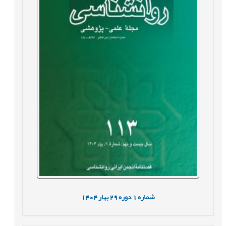
شماره
1
دوره
29
بهار
1404