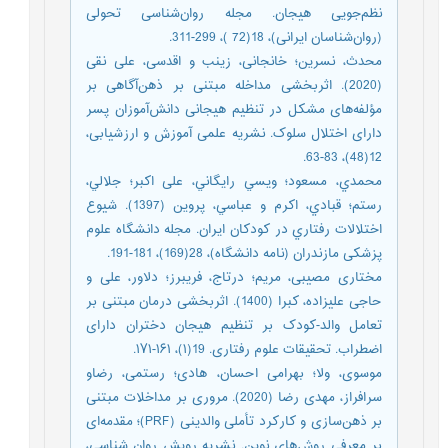
نظم‌جویی هیجان. مجله روان‌شناسی تحولی
(روان‌شناسان ایرانی)، 18(72 )، 299-311.
محدث، نسرین؛ خانجانی، زینب و اقدسی، علی نقی
(2020). اثربخشی مداخله مبتنی بر ذهن‌آگاهی بر
مؤلفه‌های مشکل در تنظیم هیجانی دانش‌آموزان پسر
دارای اختلال سلوک. نشریه علمی آموزش و ارزشیابی،
12(48)، 83-63.
محمدي، مسعود؛ ويسي رايگاني، علی اکبر؛ جلالي،
رستم؛ قبادي، اکرم و عباسي، پروین (1397). شيوع
اختلالات رفتاري در کودکان ايران. مجله دانشگاه علوم
پزشکی مازندران (نامه دانشگاه)، 28(169)، 181-191.
مختاری مصیبی، مریم؛ درتاج، فریبرز؛ دلاور، علی و
حاجی علیزاده، کبرا (1400). اثربخشی درمان مبتنی بر
تعامل والد-کودک بر تنظیم هیجان دختران دارای
اضطراب. تحقیقات علوم رفتاری. 19(۱)، ۱۶۱-۱۷۱.
موسوی، ولا؛ بهرامی احسان، هادی؛ رستمی، رضاو
سرافراز، مهدی رضا (2020). مروری بر مداخلات مبتنی
بر ذهن‌سازی و کارکرد تأملی والدینی (PRF)؛ مقدمه‌ای
بر معرفی روش‌های نوین. نشریه رویش روان شناسی،