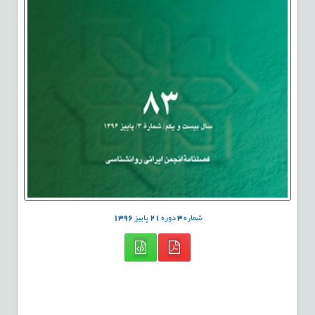
شماره
3
دوره
21
پاییز
1396