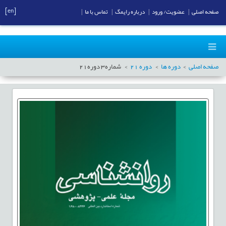
[en]
صفحه اصلی
|
عضویت/ ورود
|
درباره رایمگ
|
تماس با ما
|
صفحه اصلی
دوره ها
دوره
21
شماره
3
دوره
21