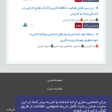
6
-
بررسی نقش ظرفیت حافظه کاری و کارکردهای اجرایی در
آمادگی ابتلا به آلزایمر
فروغ تافی
روح الله شهابی
دسترسی آزاد
مقاله
7
-
رابطۀ خودشناسی و نیازهای اساسی روانشناختی با
خودتنظیمی هیجانی و یادگیری
ندا فرجی
مسعود غلامعلی لواسانی
شیوا خلیلی
صفحه اصلی
نقشه سایت
تماس با ما
برای شخصی سازی ارائه خدمات و تجربه بهتر شما در این
سایت، ضمن رعایت کامل حریم خصوصی، اطلاعات از طریق
حقوق این وب‌سایت متعلق به سامانه مدیریت نشریات
کوکی ذخیره می شوند