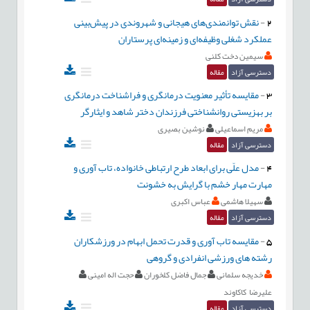
2
-
نقش توانمندی‌های هیجانی و شهروندی در پیش‌بینی
عملکرد شغلی وظیفه‌ای و زمینه‌ای پرستاران
سیمین دخت کلنی
دسترسی آزاد
مقاله
3
-
مقایسه تأثیر معنویت درمانگری و فراشناخت درمانگری
بر بهزیستی روانشناختی فرزندان دختر شاهد و ایثارگر
مریم اسماعیلی
نوشین بصیری
دسترسی آزاد
مقاله
4
-
مدل علّی برای ابعاد طرح ارتباطی خانواده، تاب آوری و
مهارت مهار خشم با گرایش به خشونت
سهیلا هاشمی
عباس اکبری
دسترسی آزاد
مقاله
5
-
مقایسه تاب آوری و قدرت تحمل ابهام در ورزشکاران
رشته های ورزشی انفرادی و گروهی
خدیجه سلمانی
جمال فاضل کلخوران
حجت اله امینی
علیرضا کاکاوند
دسترسی آزاد
مقاله