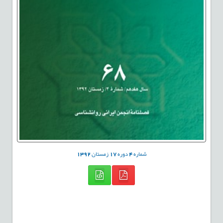
شماره
4
دوره
17
زمستان
1392