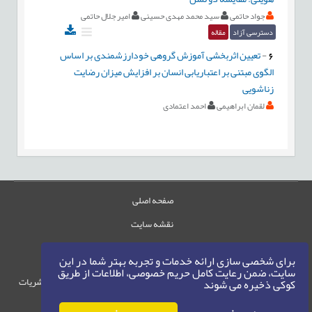
جواد حاتمی
سید محمد مهدی حسینی
امیر جلال حاتمی
دسترسی آزاد
مقاله
6
-
تعیین اثربخشی آموزش گروهی خودارزشمندی بر اساس
الگوی مبتنی بر اعتباریابی انسان بر افزایش میزان رضایت
زناشویی
لقمان ابراهیمی
احمد اعتمادی
صفحه اصلی
نقشه سایت
تماس با ما
برای شخصی سازی ارائه خدمات و تجربه بهتر شما در این
سایت، ضمن رعایت کامل حریم خصوصی، اطلاعات از طریق
حقوق این وب‌سایت متعلق به سامانه مدیریت نشریات
کوکی ذخیره می شوند
رایمگ است.