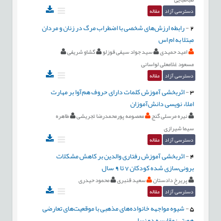
دسترسی آزاد
مقاله
2
-
رابطه ارزش‌های شخصی با اضطراب مرگ در زنان و مردان
مبتلا به ام اس
امید حمیدی
سید جواد سیفی قوزلو
گشاو شریفی
مسعود غلامعلی لواسانی
دسترسی آزاد
مقاله
3
-
اثربخشی آموزش کلمات دارای حروف هم‌آوا بر مهارت
املاء نویسی دانش‌آموزان
نیره مرسلی گنج
معصومه پورمحمدرضا تجریشی
طاهره
سیما شیرازی
دسترسی آزاد
مقاله
4
-
اثربخشی آموزش رفتاری والدین بر کاهش مشکلات
برونی‌سازی شده کودکان 7 تا 9 سال
پریرخ دادستان
سعید قنبری
محمود حیدری
دسترسی آزاد
مقاله
5
-
شیوه مواجهه خانواده‌های مذهبی با موقعیت‌های تعارضی
هویتی: مقایسه دو نسل