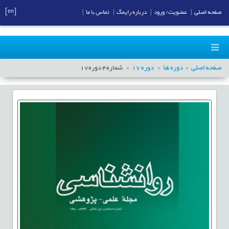
[en]
صفحه اصلی
|
عضویت/ ورود
|
درباره رایمگ
|
تماس با ما
|
صفحه اصلی
دوره ها
دوره
17
شماره
4
دوره
17