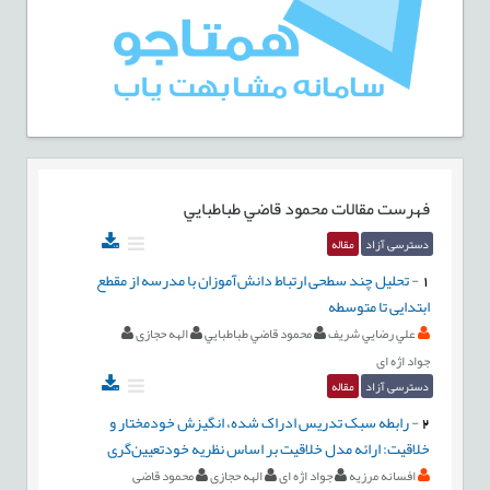
فهرست مقالات
محمود قاضي طباطبايي
دسترسی آزاد
مقاله
1
-
تحليل چند سطحی ارتباط دانش‏‌آموزان با مدرسه از مقطع
ابتدايی تا متوسطه
علي رضايي شريف
محمود قاضي طباطبايي
الهه حجازی
جواد اژه ای
دسترسی آزاد
مقاله
2
-
رابطه سبک تدریس ادراک شده، انگیزش خودمختار و
خلاقیت: ارائه مدل خلاقیت بر اساس نظریه خودتعیین‌گری
افسانه مرزیه
جواد اژه ای
الهه حجازی
محمود قاضی