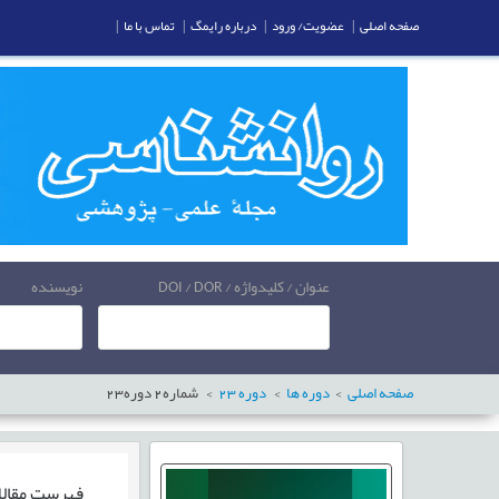
صفحه اصلی
|
عضویت/ ورود
|
درباره رایمگ
|
تماس با ما
|
عنوان / کلیدواژه / DOI / DOR
نویسنده
صفحه اصلی
دوره ها
دوره
23
شماره
2
دوره
23
فهرست مقال