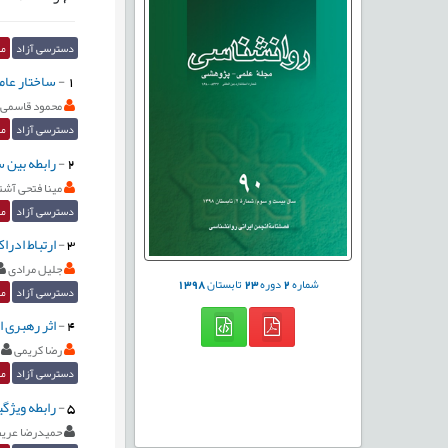
دسترسی آزاد
مق
1
-
ساختار عامل
محمود قاسمی
دسترسی آزاد
مق
2
-
رابطه بین 
مینا فتحی آشت
دسترسی آزاد
مق
3
-
ارتباط ادر
جلیل مرادی
شماره
2
دوره
23
تابستان
1398
دسترسی آزاد
مق
4
-
اثر رهبری 
رضا کریمی
دسترسی آزاد
مق
5
-
رابطه ویژگ
حمیدرضا عری