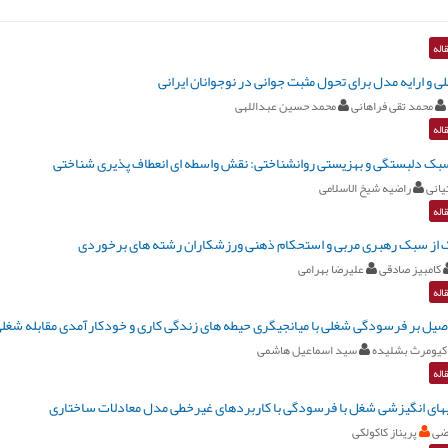
اله
ی و ارایه مدل برای تحول مثبت جوانی در نوجوانان ایرانی
محمد تقی فراهانی
محمد حسین عبداللهی
اله
سبک دلبستگی و بهزیستی روانشناختی: نقش واسطه ای انعطاف پذیری شناختی
یانی
راضیه شیخ الاسلامی
اله
اک از سبک رهبری مربی و استحکام ذهنی ورزشکاران رشته های برخوردی
کامبیز صادقی
علیرضا بهرامی
اله
اصیل بر فرسودگی شغلی با میانجیگری حیطه های زندگی کاری و خودکارآمدی مقابله شغل
کیومرث بشلیده
سید اسماعیل هاشمی
اله
یهای انگیزشی شغل با فرسودگی با کاربردهای غیرخطی مدل معادلات ساختاری
ضی
پریناز کاکولکی