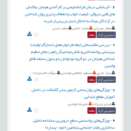
6
-
اثربخشی درمان فراتشخیصی بر کارآمدی هیجان، واکنش
های قلبی عروقی، کیفیت خواب و انعطاف پذیری روان شناختی
در آزادگان مبتلا به اختلال استرس پس از ضربه
جعفر میرزایی
محمد حاتمی
جعفر حسنی
دسترسی آزاد
مقاله
7
-
بررسی مقایسه‌ای رابطه طرحواره‌های ناسازگار اولیه با
بهزیستی روانشناختی و نقش میانجیگر راهبرد‌های تنظیم
شناختی هیجان در دو گروه نوجوانان با و بدون سابقه طلاق
والدین
سارا نادری
مسعود غلامعلی لواسانی
سوگند قاسم زاده
دسترسی آزاد
مقاله
8
-
ویژگی‌های روان‌سنجی آزمون بندر گشتالت در دانش
آموزان مقطع ابتدایی
مهدی عربزاده
علیرضا جوشنی
دسترسی آزاد
مقاله
9
-
ویژگی‌‌های روانسنجی سطح درونی پرسشنامه تحلیل
ساختاری رفتار اجتماعی بنجامین (خود-پنداره)