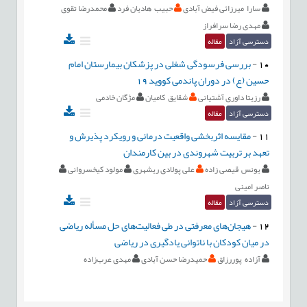
سارا میرزائی فیض آبادی
حبیب هادیان فرد
محمدرضا تقوی
مهدی رضا سرافراز
دسترسی آزاد
مقاله
10
-
بررسی فرسودگی شغلی در پزشکان بیمارستان امام
حسین (ع) در دوران پاندمی کووید 19
رزیتا داوری آشتیانی
شقایق کامیان
مژگان خادمی
دسترسی آزاد
مقاله
11
-
مقایسه اثربخشی واقعیت درمانی و رویکرد پذیرش و
تعهد بر تربیت شهروندی در بین کارمندان
یونس قیصی زاده
علی پولادی ریشهری
مولود کیخسروانی
ناصر امینی
دسترسی آزاد
مقاله
12
-
هیجان‌های معرفتی در طی فعالیت‌‌های حل مسأله ریاضی
در میان کودکان با ناتوانی یادگیری در ریاضی
آزاده پوررزاق
حمیدرضا حسن آبادی
مهدی عرب‌زاده