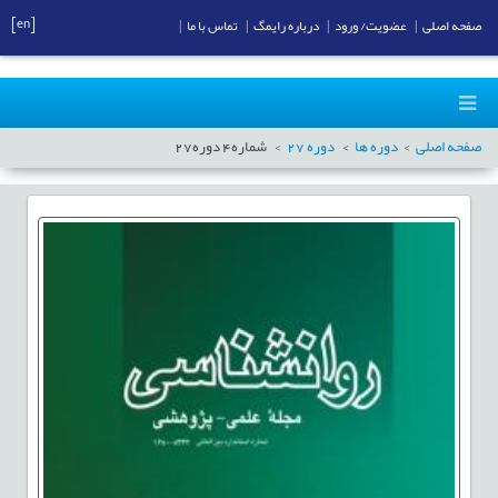
[en]
صفحه اصلی
|
عضویت/ ورود
|
درباره رایمگ
|
تماس با ما
|
صفحه اصلی
دوره ها
دوره
27
شماره
4
دوره
27