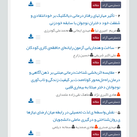
دسترسی آزاد
مقاله
2
-
تأثیر مهارتهای رفتاردرمانی دیالکتیک بر خودانتقادی و
شفقت خود دختران نوجوان با سابقه خودزنی
مریم امیری نیا
مهدی ایمانی
محمدعلی گودرزی
دسترسی آزاد
مقاله
3
-
ساخت و هنجاريابی آزمون رايانه‌ای حافظه‌ی کاری کودکان
علی اکبر شریفی
حسین زارع
دسترسی آزاد
مقاله
4
-
مقایسه اثربخشی شناخت‌درمانی مبتنی بر ذهن‌آگاهی و
درمان راه‌حل‌محور کوتاه‌مدت بر کیفیت زندگی و تاب‌آوری
نوجوانان دختر مبتلا به بیماری قلبی
هادی اکبری نژاد
ماهک نقی زاده علمداری
دسترسی آزاد
مقاله
5
-
نقش واسطه‌ا ی لذت تحصیلی در رابطه میان ارضای نیازها
ی روان‌شناختی و درگیری عاملی دانشجویان
مهدی صدری
هادی صمدیه
سمانه دیلمی
دسترسی آزاد
مقاله