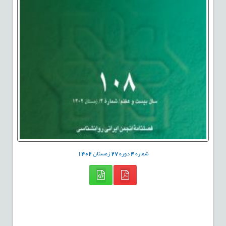
شماره
4
دوره
27
زمستان
1402